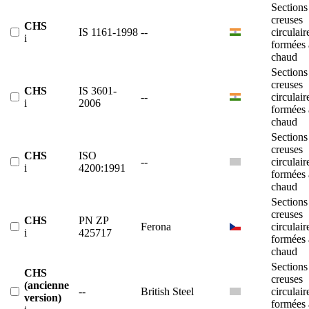
Sections
creuses
CHS
IS 1161-1998
--
circulair
i
formées 
chaud
Sections
creuses
CHS
IS 3601-
--
circulair
i
2006
formées 
chaud
Sections
creuses
CHS
ISO
--
circulair
i
4200:1991
formées 
chaud
Sections
creuses
CHS
PN ZP
Ferona
circulair
i
425717
formées 
chaud
Sections
CHS
creuses
(ancienne
--
British Steel
circulair
version)
formées 