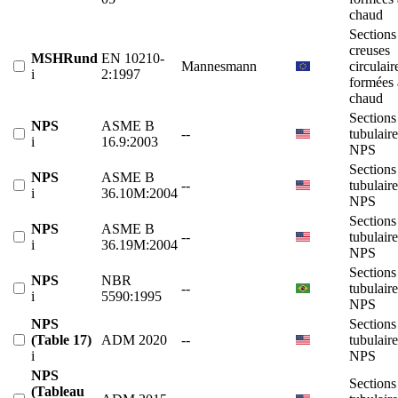
chaud
Sections
creuses
MSHRund
EN 10210-
Mannesmann
circulair
i
2:1997
formées 
chaud
Sections
NPS
ASME B
--
tubulaire
i
16.9:2003
NPS
Sections
NPS
ASME B
--
tubulaire
i
36.10M:2004
NPS
Sections
NPS
ASME B
--
tubulaire
i
36.19M:2004
NPS
Sections
NPS
NBR
--
tubulaire
i
5590:1995
NPS
NPS
Sections
(Table 17)
ADM 2020
--
tubulaire
i
NPS
NPS
Sections
(Tableau