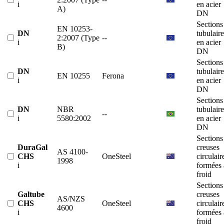
i
en acier
A)
DN
Sections
EN 10253-
DN
tubulaire
2:2007 (Type
--
i
en acier
B)
DN
Sections
DN
tubulaire
EN 10255
Ferona
i
en acier
DN
Sections
DN
NBR
tubulaire
--
i
5580:2002
en acier
DN
Sections
DuraGal
creuses
AS 4100-
CHS
OneSteel
circulair
1998
i
formées 
froid
Sections
Galtube
creuses
AS/NZS
CHS
OneSteel
circulair
4600
i
formées 
froid