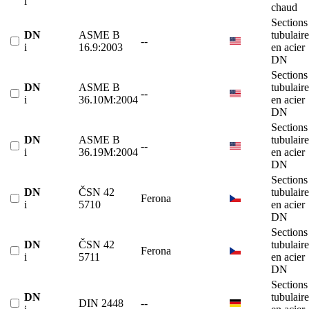
i
chaud
Sections
DN
ASME B
tubulaire
--
i
16.9:2003
en acier
DN
Sections
DN
ASME B
tubulaire
--
i
36.10M:2004
en acier
DN
Sections
DN
ASME B
tubulaire
--
i
36.19M:2004
en acier
DN
Sections
DN
ČSN 42
tubulaire
Ferona
i
5710
en acier
DN
Sections
DN
ČSN 42
tubulaire
Ferona
i
5711
en acier
DN
Sections
DN
tubulaire
DIN 2448
--