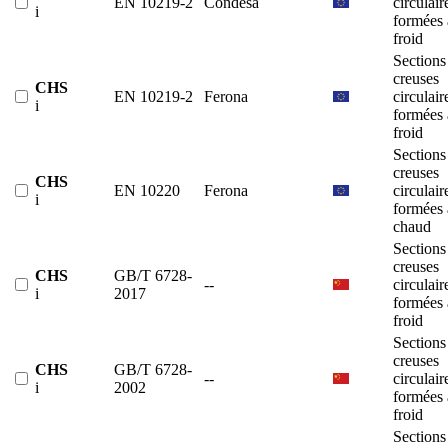
EN 10219-2
Condesa
circulair
i
formées 
froid
Sections
creuses
CHS
EN 10219-2
Ferona
circulair
i
formées 
froid
Sections
creuses
CHS
EN 10220
Ferona
circulair
i
formées 
chaud
Sections
creuses
CHS
GB/T 6728-
--
circulair
i
2017
formées 
froid
Sections
creuses
CHS
GB/T 6728-
--
circulair
i
2002
formées 
froid
Sections