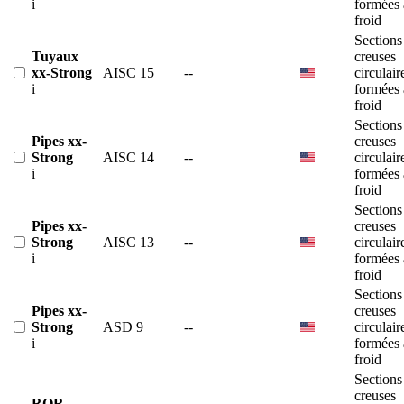
i
formées 
froid
Sections
Tuyaux
creuses
xx-Strong
AISC 15
--
circulair
i
formées 
froid
Sections
Pipes xx-
creuses
Strong
AISC 14
--
circulair
i
formées 
froid
Sections
Pipes xx-
creuses
Strong
AISC 13
--
circulair
i
formées 
froid
Sections
Pipes xx-
creuses
Strong
ASD 9
--
circulair
i
formées 
froid
Sections
creuses
ROR