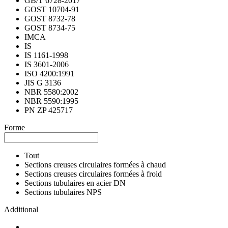
GB/T 6728-2017
GOST 10704-91
GOST 8732-78
GOST 8734-75
IMCA
IS
IS 1161-1998
IS 3601-2006
ISO 4200:1991
JIS G 3136
NBR 5580:2002
NBR 5590:1995
PN ZP 425717
Forme
Tout
Sections creuses circulaires formées à chaud
Sections creuses circulaires formées à froid
Sections tubulaires en acier DN
Sections tubulaires NPS
Additional