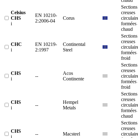
chaud
Sections
Celsius
creuses
EN 10210-
CHS
Corus
circulair
2:2006-04
i
formées 
chaud
Sections
creuses
CHC
EN 10219-
Continental
circulair
i
2:1997
Steel
formées 
froid
Sections
creuses
CHS
Acos
--
circulair
i
Continente
formées 
froid
Sections
creuses
CHS
Hempel
--
circulair
i
Metals
formées 
chaud
Sections
creuses
CHS
--
Macsteel
circulair
i