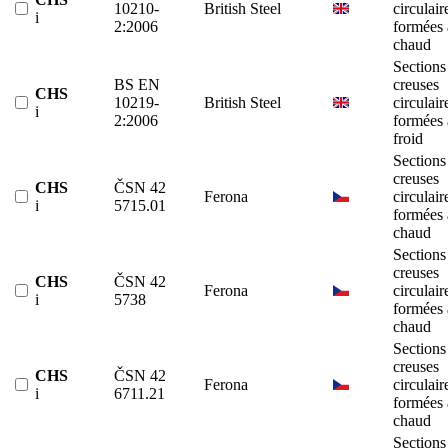
10210-
British Steel
circulair
i
2:2006
formées 
chaud
Sections
BS EN
creuses
CHS
10219-
British Steel
circulair
i
2:2006
formées 
froid
Sections
creuses
CHS
ČSN 42
Ferona
circulair
i
5715.01
formées 
chaud
Sections
creuses
CHS
ČSN 42
Ferona
circulair
i
5738
formées 
chaud
Sections
creuses
CHS
ČSN 42
Ferona
circulair
i
6711.21
formées 
chaud
Sections