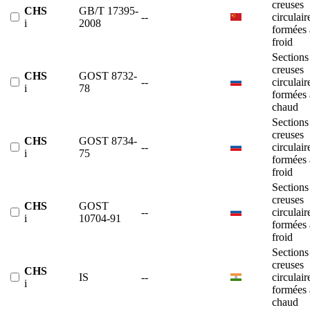
creuses
CHS
GB/T 17395-
--
circulair
i
2008
formées 
froid
Sections
creuses
CHS
GOST 8732-
--
circulair
i
78
formées 
chaud
Sections
creuses
CHS
GOST 8734-
--
circulair
i
75
formées 
froid
Sections
creuses
CHS
GOST
--
circulair
i
10704-91
formées 
froid
Sections
creuses
CHS
IS
--
circulair
i
formées 
chaud