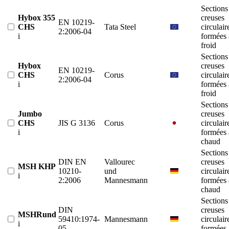
Sections
Hybox 355
creuses
EN 10219-
CHS
Tata Steel
circulair
2:2006-04
i
formées 
froid
Sections
Hybox
creuses
EN 10219-
CHS
Corus
circulair
2:2006-04
i
formées 
froid
Sections
Jumbo
creuses
CHS
JIS G 3136
Corus
circulair
i
formées 
chaud
Sections
DIN EN
Vallourec
creuses
MSH KHP
10210-
und
circulair
i
2:2006
Mannesmann
formées 
chaud
Sections
DIN
creuses
MSHRund
59410:1974-
Mannesmann
circulair
i
05
formées 