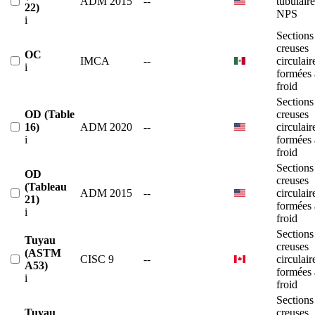
ADM 2015
--
tubulaire
22)
NPS
i
Sections
creuses
OC
IMCA
--
circulair
i
formées 
froid
Sections
OD (Table
creuses
16)
ADM 2020
--
circulair
i
formées 
froid
Sections
OD
creuses
(Tableau
ADM 2015
--
circulair
21)
formées 
i
froid
Sections
Tuyau
creuses
(ASTM
CISC 9
--
circulair
A53)
formées 
i
froid
Sections
Tuyau
creuses