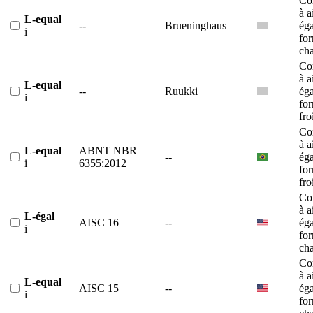
Co
à a
L-equal
--
Brueninghaus
éga
i
fo
ch
Co
à a
L-equal
--
Ruukki
éga
i
fo
fro
Co
à a
L-equal
ABNT NBR
--
éga
i
6355:2012
fo
fro
Co
à a
L-égal
AISC 16
--
éga
i
fo
ch
Co
à a
L-equal
AISC 15
--
éga
i
fo