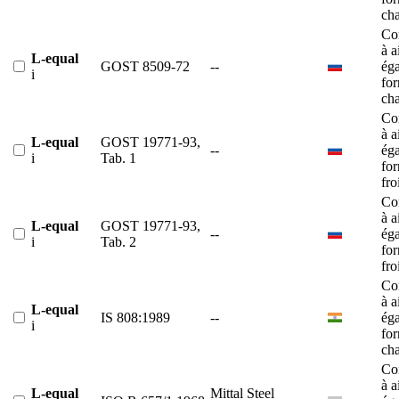
ch
Co
à a
L-equal
GOST 8509-72
--
éga
i
fo
ch
Co
à a
L-equal
GOST 19771-93,
--
éga
i
Tab. 1
fo
fro
Co
à a
L-equal
GOST 19771-93,
--
éga
i
Tab. 2
fo
fro
Co
à a
L-equal
IS 808:1989
--
éga
i
fo
ch
Co
à a
L-equal
Mittal Steel