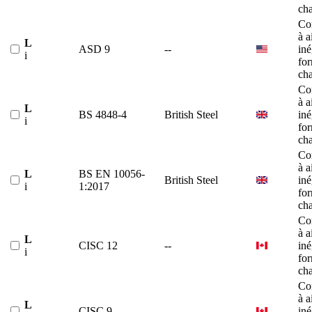
ch
Co
à a
L
ASD 9
--
iné
i
fo
ch
Co
à a
L
BS 4848-4
British Steel
iné
i
fo
ch
Co
à a
L
BS EN 10056-
British Steel
iné
i
1:2017
fo
ch
Co
à a
L
CISC 12
--
iné
i
fo
ch
Co
à a
L
CISC 9
--
iné