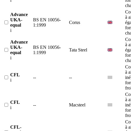
i
fo
ch
Co
Advance
à a
UKA-
BS EN 10056-
Corus
éga
equal
1:1999
fo
i
ch
Co
Advance
à a
UKA-
BS EN 10056-
Tata Steel
éga
equal
1:1999
fo
i
ch
Co
à a
CFL
--
--
iné
i
fo
fro
Co
à a
CFL
--
Macsteel
iné
i
fo
fro
Co
CFL-
à a