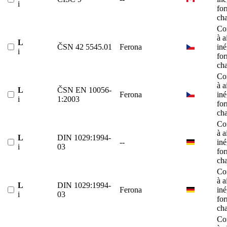
i
fo
ch
Co
à a
L
ČSN 42 5545.01
Ferona
iné
i
fo
ch
Co
à a
L
ČSN EN 10056-
Ferona
iné
i
1:2003
fo
ch
Co
à a
L
DIN 1029:1994-
--
iné
i
03
fo
ch
Co
à a
L
DIN 1029:1994-
Ferona
iné
i
03
fo
ch
Co