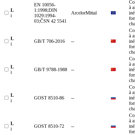
Co
EN 10056-
à a
L
1:1998;DIN
ArcelorMittal
iné
i
1029:1994-
fo
03;ČSN 42 5541
ch
Co
à a
L
GB/T 706-2016
--
iné
i
fo
ch
Co
à a
L
GB/T 9788-1988
--
iné
i
fo
ch
Co
à a
L
GOST 8510-86
--
iné
i
fo
ch
Co
à a
L
GOST 8510-72
--
iné
i
fo