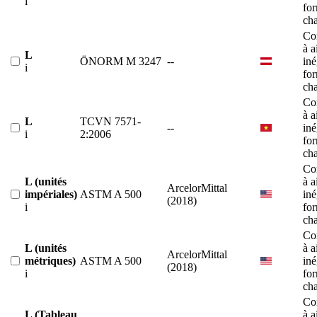
i
fo
ch
Co
à a
L
ÖNORM M 3247
--
iné
i
fo
ch
Co
à a
L
TCVN 7571-
--
iné
i
2:2006
fo
ch
Co
L (unités
à a
ArcelorMittal
impériales)
ASTM A 500
iné
(2018)
i
fo
ch
Co
L (unités
à a
ArcelorMittal
métriques)
ASTM A 500
iné
(2018)
i
fo
ch
Co
L (Tableau
à a