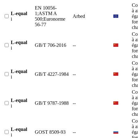
Co
EN 10056-
à a
L-equal
1;ASTM A
Arbed
éga
i
500;Euronorme
fo
56-77
ch
Co
à a
L-equal
GB/T 706-2016
--
éga
i
fo
ch
Co
à a
L-equal
GB/T 4227-1984
--
éga
i
fo
ch
Co
à a
L-equal
GB/T 9787-1988
--
éga
i
fo
ch
Co
à a
L-equal
GOST 8509-93
--
éga
i
fo