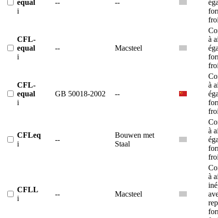
equal
--
--
éga
i
fo
fro
Co
CFL-
à a
equal
--
Macsteel
éga
i
fo
fro
Co
CFL-
à a
equal
GB 50018-2002
--
éga
i
fo
fro
Co
à a
CFLeq
Bouwen met
--
éga
i
Staal
fo
fro
Co
à a
iné
CFLL
--
Macsteel
av
i
rep
fo