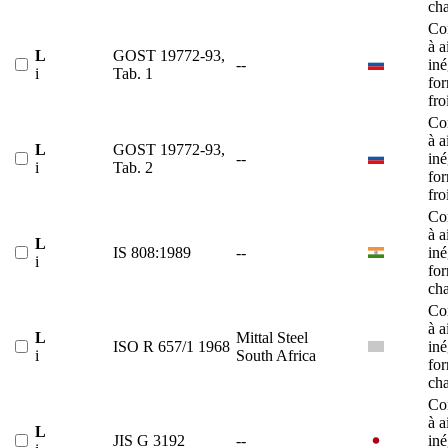
ch
Co
à a
L
GOST 19772-93,
--
iné
i
Tab. 1
fo
fro
Co
à a
L
GOST 19772-93,
--
iné
i
Tab. 2
fo
fro
Co
à a
L
IS 808:1989
--
iné
i
fo
ch
Co
à a
L
Mittal Steel
ISO R 657/1 1968
iné
i
South Africa
fo
ch
Co
à a
L
JIS G 3192
--
iné