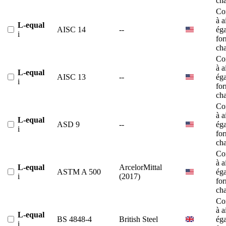
ch
Co
à a
L-equal
AISC 14
--
éga
i
fo
ch
Co
à a
L-equal
AISC 13
--
éga
i
fo
ch
Co
à a
L-equal
ASD 9
--
éga
i
fo
ch
Co
à a
L-equal
ArcelorMittal
ASTM A 500
éga
i
(2017)
fo
ch
Co
à a
L-equal
BS 4848-4
British Steel
éga
i