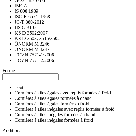
GOST 8510-86
IMCA
IS 808:1989
ISO R 657/1 1968
JG/T 380-2012
JIS G 3192
KS D 3502:2007
KS D 3503, 3515/3502
ÖNORM M 3246
ÖNORM M 3247
TCVN 7571-1:2006
TCVN 7571-2:2006
Forme
Tout
Cornières à ailes égales avec replis formées à froid
Cornières à ailes égales formées à chaud
Cornières à ailes égales formées à froid
Cornières à ailes inégales avec replis formées à froid
Cornières à ailes inégales formées à chaud
Cornières à ailes inégales formées à froid
Additional