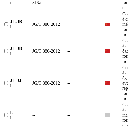
i
3192
fo
ch
Co
à a
JL-JB
JG/T 380-2012
--
iné
i
fo
fro
Co
à a
JL-JD
JG/T 380-2012
--
éga
i
fo
fro
Co
à a
éga
JL-JJ
JG/T 380-2012
--
av
i
rep
fo
fro
Co
à a
L
--
--
iné
i
fo
ch