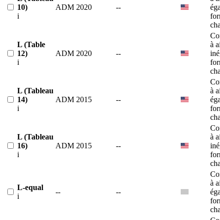
10)
ADM 2020
--
éga
i
fo
ch
Co
L (Table
à a
12)
ADM 2020
--
iné
i
fo
ch
Co
L (Tableau
à a
14)
ADM 2015
--
éga
i
fo
ch
Co
L (Tableau
à a
16)
ADM 2015
--
iné
i
fo
ch
Co
à a
L-equal
--
--
éga
i
fo
ch