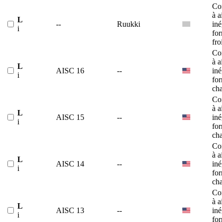
Co
à a
L
--
Ruukki
iné
i
fo
fro
Co
à a
L
AISC 16
--
iné
i
fo
ch
Co
à a
L
AISC 15
--
iné
i
fo
ch
Co
à a
L
AISC 14
--
iné
i
fo
ch
Co
à a
L
AISC 13
--
iné
i
fo