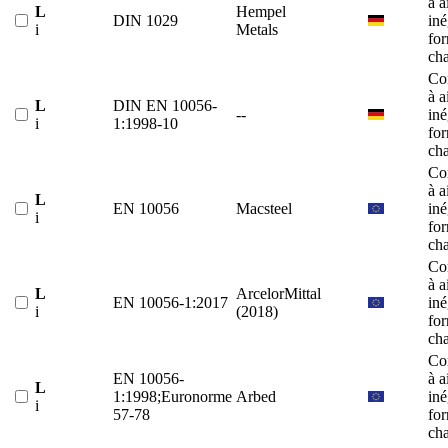
à a
L
Hempel
DIN 1029
iné
i
Metals
fo
ch
Co
à a
L
DIN EN 10056-
--
iné
i
1:1998-10
fo
ch
Co
à a
L
EN 10056
Macsteel
iné
i
fo
ch
Co
à a
L
ArcelorMittal
EN 10056-1:2017
iné
i
(2018)
fo
ch
Co
EN 10056-
à a
L
1:1998;Euronorme
Arbed
iné
i
57-78
fo
ch