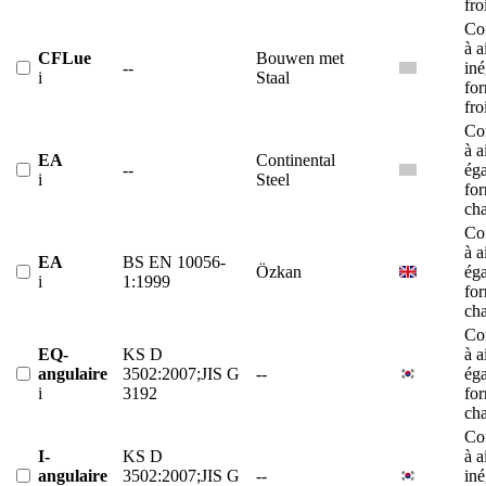
fro
Co
à a
CFLue
Bouwen met
--
iné
i
Staal
fo
fro
Co
à a
EA
Continental
--
éga
i
Steel
fo
ch
Co
à a
EA
BS EN 10056-
Özkan
éga
i
1:1999
fo
ch
Co
EQ-
KS D
à a
angulaire
3502:2007;JIS G
--
éga
i
3192
fo
ch
Co
I-
KS D
à a
angulaire
3502:2007;JIS G
--
iné