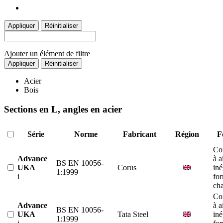
Appliquer
Réinitialiser
Ajouter un élément de filtre
Appliquer
Réinitialiser
Acier
Bois
Sections en L, angles en acier
Série
Norme
Fabricant
Région
F
Co
Advance
à a
BS EN 10056-
UKA
Corus
iné
1:1999
i
fo
ch
Co
Advance
à a
BS EN 10056-
UKA
Tata Steel
iné
1:1999