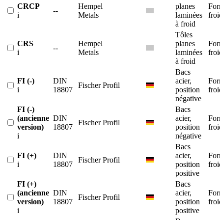
CRCP
Hempel
planes
For
--
i
Metals
laminées
froi
à froid
Tôles
CRS
Hempel
planes
For
--
i
Metals
laminées
froi
à froid
Bacs
FI (-)
DIN
acier,
For
Fischer Profil
i
18807
position
froi
négative
FI (-)
Bacs
(ancienne
DIN
acier,
For
Fischer Profil
version)
18807
position
froi
i
négative
Bacs
FI (+)
DIN
acier,
For
Fischer Profil
i
18807
position
froi
positive
FI (+)
Bacs
(ancienne
DIN
acier,
For
Fischer Profil
version)
18807
position
froi
i
positive