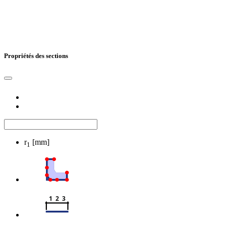
Propriétés des sections
r
[mm]
1
1  2  3