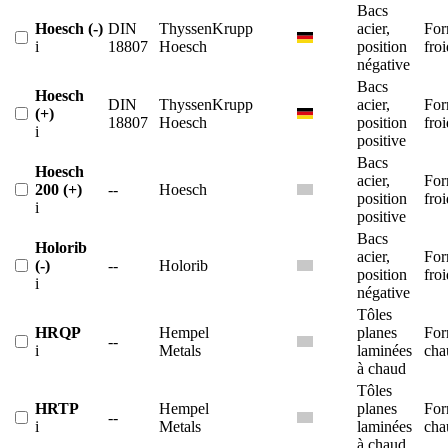
Bacs
Hoesch (-)
DIN
ThyssenKrupp
acier,
For
i
18807
Hoesch
position
froi
négative
Bacs
Hoesch
DIN
ThyssenKrupp
acier,
For
(+)
18807
Hoesch
position
froi
i
positive
Bacs
Hoesch
acier,
For
200 (+)
--
Hoesch
position
froi
i
positive
Bacs
Holorib
acier,
For
(-)
--
Holorib
position
froi
i
négative
Tôles
HRQP
Hempel
planes
For
--
i
Metals
laminées
cha
à chaud
Tôles
HRTP
Hempel
planes
For
--
i
Metals
laminées
cha
à chaud