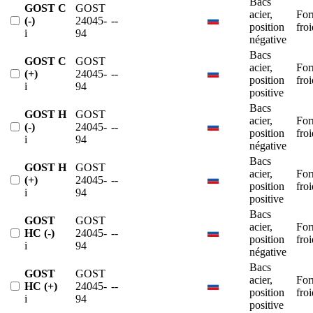
Bacs
GOST C
GOST
acier,
For
(-)
24045-
--
position
froi
i
94
négative
Bacs
GOST C
GOST
acier,
For
(+)
24045-
--
position
froi
i
94
positive
Bacs
GOST H
GOST
acier,
For
(-)
24045-
--
position
froi
i
94
négative
Bacs
GOST H
GOST
acier,
For
(+)
24045-
--
position
froi
i
94
positive
Bacs
GOST
GOST
acier,
For
HC (-)
24045-
--
position
froi
i
94
négative
Bacs
GOST
GOST
acier,
For
HC (+)
24045-
--
position
froi
i
94
positive