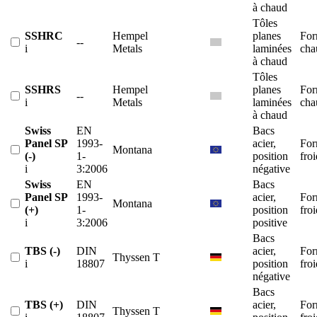
à chaud
Tôles
SSHRC
Hempel
planes
For
--
i
Metals
laminées
cha
à chaud
Tôles
SSHRS
Hempel
planes
For
--
i
Metals
laminées
cha
à chaud
Swiss
EN
Bacs
Panel SP
1993-
acier,
For
Montana
(-)
1-
position
froi
i
3:2006
négative
Swiss
EN
Bacs
Panel SP
1993-
acier,
For
Montana
(+)
1-
position
froi
i
3:2006
positive
Bacs
TBS (-)
DIN
acier,
For
Thyssen T
i
18807
position
froi
négative
Bacs
TBS (+)
DIN
acier,
For
Thyssen T