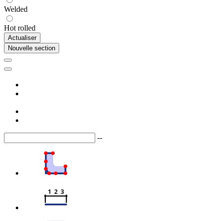
Welded
Hot rolled
Actualiser
Nouvelle section
--
1  2  3