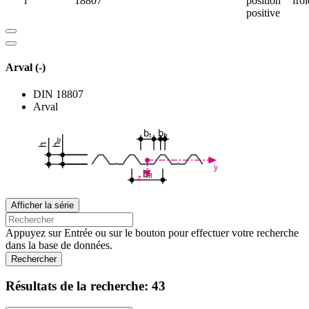
i
18807
position
froi
positive
Arval (-)
DIN 18807
Arval
b
b
t
b
tr
h
h
y
b
R
z
Afficher la série
Appuyez sur Entrée ou sur le bouton pour effectuer votre recherche
dans la base de données.
Rechercher
Résultats de la recherche:
43