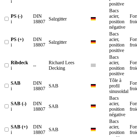
i
positive
Bacs
PS (-)
DIN
acier,
For
Salzgitter
i
18807
position
froi
négative
Bacs
PS (+)
DIN
acier,
For
Salzgitter
i
18807
position
froi
positive
Bacs
Ribdeck
Richard Lees
acier,
For
--
i
Decking
position
froi
positive
Tôle à
SAB
DIN
For
SAB
profil
i
18807
froi
sinusoïdal
Bacs
SAB (-)
DIN
acier,
For
SAB
i
18807
position
froi
négative
Bacs
SAB (+)
DIN
acier,
For
SAB
i
18807
position
froi