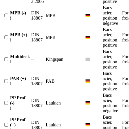
3:2006
positive
Bacs
MPB (-)
DIN
acier,
For
MPB
i
18807
position
froi
négative
Bacs
MPB (+)
DIN
acier,
For
MPB
i
18807
position
froi
positive
Bacs
Multideck
acier,
For
--
Kingspan
i
position
froi
positive
Bacs
PAB (+)
DIN
acier,
For
PAB
i
18807
position
froi
positive
Bacs
PP Prof
DIN
acier,
For
(-)
Laukien
18807
position
froi
i
négative
Bacs
PP Prof
DIN
acier,
For
(+)
Laukien
18807
position
froi