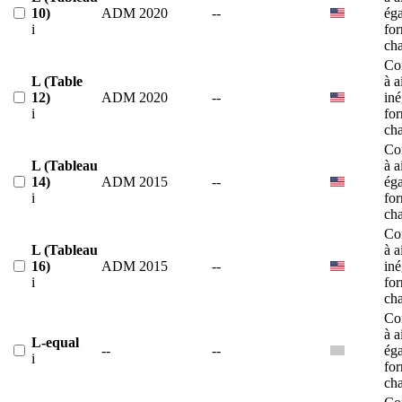
10)
ADM 2020
--
éga
i
fo
ch
Co
L (Table
à a
12)
ADM 2020
--
iné
i
fo
ch
Co
L (Tableau
à a
14)
ADM 2015
--
éga
i
fo
ch
Co
L (Tableau
à a
16)
ADM 2015
--
iné
i
fo
ch
Co
à a
L-equal
--
--
éga
i
fo
ch