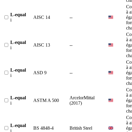
ch
Co
à a
L-equal
AISC 14
--
éga
i
fo
ch
Co
à a
L-equal
AISC 13
--
éga
i
fo
ch
Co
à a
L-equal
ASD 9
--
éga
i
fo
ch
Co
à a
L-equal
ArcelorMittal
ASTM A 500
éga
i
(2017)
fo
ch
Co
à a
L-equal
BS 4848-4
British Steel
éga
i