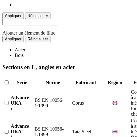
Appliquer
Réinitialiser
Ajouter un élément de filtre
Appliquer
Réinitialiser
Acier
Bois
Sections en L, angles en acier
Série
Norme
Fabricant
Région
F
Co
Advance
à a
BS EN 10056-
UKA
Corus
iné
1:1999
i
fo
ch
Co
Advance
à a
BS EN 10056-
UKA
Tata Steel
iné
1:1999