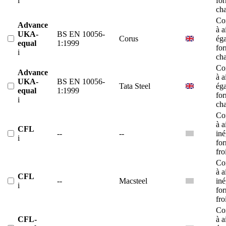
i
fo
ch
Co
Advance
à a
UKA-
BS EN 10056-
Corus
éga
equal
1:1999
fo
i
ch
Co
Advance
à a
UKA-
BS EN 10056-
Tata Steel
éga
equal
1:1999
fo
i
ch
Co
à a
CFL
--
--
iné
i
fo
fro
Co
à a
CFL
--
Macsteel
iné
i
fo
fro
Co
CFL-
à a