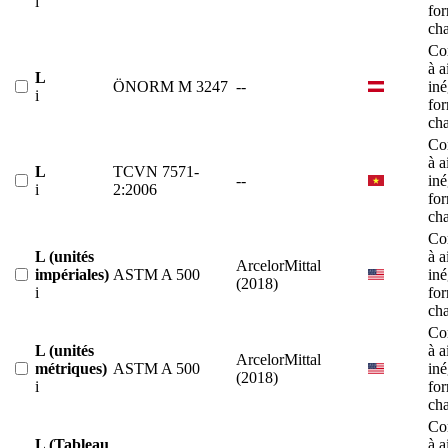
i
fo
ch
Co
à a
L
ÖNORM M 3247
--
iné
i
fo
ch
Co
à a
L
TCVN 7571-
--
iné
i
2:2006
fo
ch
Co
L (unités
à a
ArcelorMittal
impériales)
ASTM A 500
iné
(2018)
i
fo
ch
Co
L (unités
à a
ArcelorMittal
métriques)
ASTM A 500
iné
(2018)
i
fo
ch
Co
L (Tableau
à a