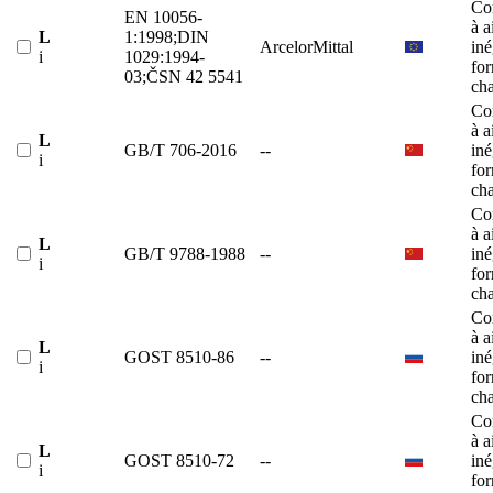
Co
EN 10056-
à a
L
1:1998;DIN
ArcelorMittal
iné
i
1029:1994-
fo
03;ČSN 42 5541
ch
Co
à a
L
GB/T 706-2016
--
iné
i
fo
ch
Co
à a
L
GB/T 9788-1988
--
iné
i
fo
ch
Co
à a
L
GOST 8510-86
--
iné
i
fo
ch
Co
à a
L
GOST 8510-72
--
iné
i
fo