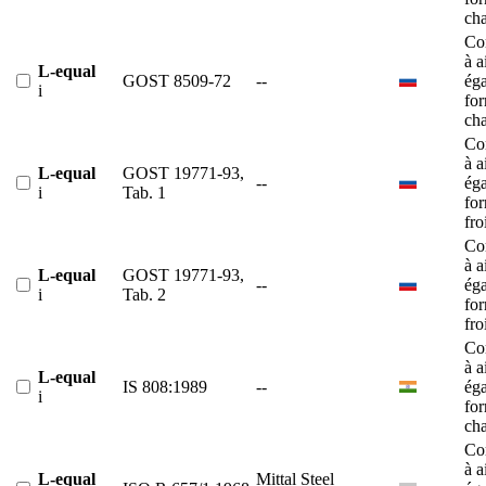
ch
Co
à a
L-equal
GOST 8509-72
--
éga
i
fo
ch
Co
à a
L-equal
GOST 19771-93,
--
éga
i
Tab. 1
fo
fro
Co
à a
L-equal
GOST 19771-93,
--
éga
i
Tab. 2
fo
fro
Co
à a
L-equal
IS 808:1989
--
éga
i
fo
ch
Co
à a
L-equal
Mittal Steel