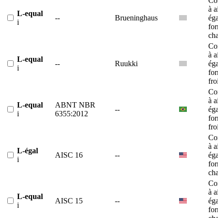
Co
à a
L-equal
--
Brueninghaus
éga
i
fo
ch
Co
à a
L-equal
--
Ruukki
éga
i
fo
fro
Co
à a
L-equal
ABNT NBR
--
éga
i
6355:2012
fo
fro
Co
à a
L-égal
AISC 16
--
éga
i
fo
ch
Co
à a
L-equal
AISC 15
--
éga
i
fo