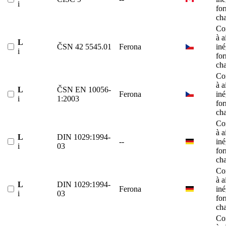
i
fo
ch
Co
à a
L
ČSN 42 5545.01
Ferona
iné
i
fo
ch
Co
à a
L
ČSN EN 10056-
Ferona
iné
i
1:2003
fo
ch
Co
à a
L
DIN 1029:1994-
--
iné
i
03
fo
ch
Co
à a
L
DIN 1029:1994-
Ferona
iné
i
03
fo
ch
Co