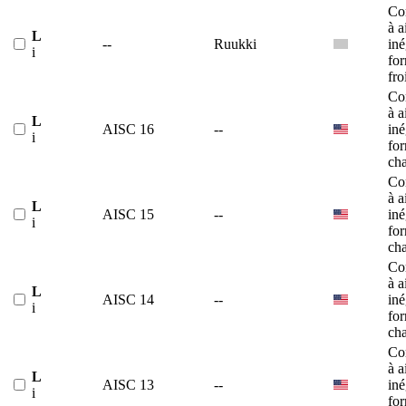
Co
à a
L
--
Ruukki
iné
i
fo
fro
Co
à a
L
AISC 16
--
iné
i
fo
ch
Co
à a
L
AISC 15
--
iné
i
fo
ch
Co
à a
L
AISC 14
--
iné
i
fo
ch
Co
à a
L
AISC 13
--
iné
i
fo