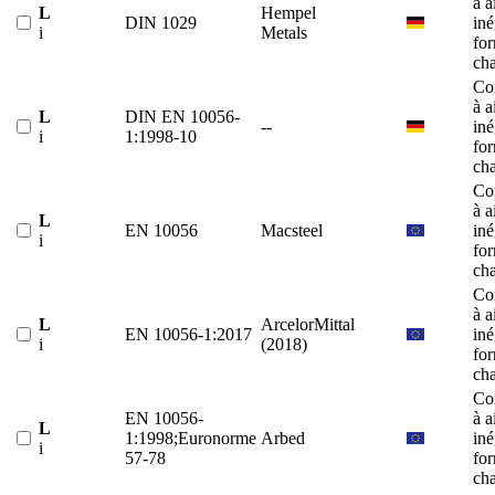
à a
L
Hempel
DIN 1029
iné
i
Metals
fo
ch
Co
à a
L
DIN EN 10056-
--
iné
i
1:1998-10
fo
ch
Co
à a
L
EN 10056
Macsteel
iné
i
fo
ch
Co
à a
L
ArcelorMittal
EN 10056-1:2017
iné
i
(2018)
fo
ch
Co
EN 10056-
à a
L
1:1998;Euronorme
Arbed
iné
i
57-78
fo
ch