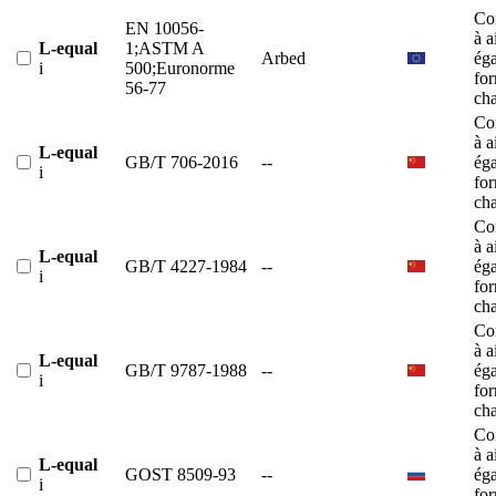
Co
EN 10056-
à a
L-equal
1;ASTM A
Arbed
éga
i
500;Euronorme
fo
56-77
ch
Co
à a
L-equal
GB/T 706-2016
--
éga
i
fo
ch
Co
à a
L-equal
GB/T 4227-1984
--
éga
i
fo
ch
Co
à a
L-equal
GB/T 9787-1988
--
éga
i
fo
ch
Co
à a
L-equal
GOST 8509-93
--
éga
i
fo