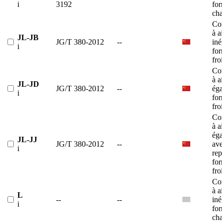
i
3192
fo
ch
Co
à a
JL-JB
JG/T 380-2012
--
iné
i
fo
fro
Co
à a
JL-JD
JG/T 380-2012
--
éga
i
fo
fro
Co
à a
éga
JL-JJ
JG/T 380-2012
--
av
i
rep
fo
fro
Co
à a
L
--
--
iné
i
fo
ch