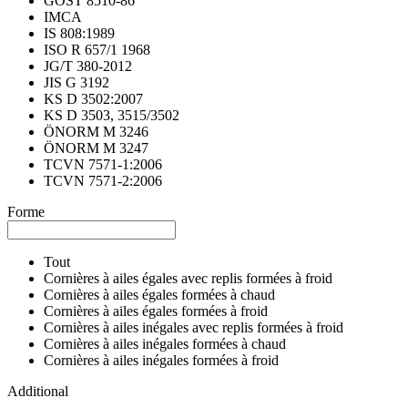
GOST 8510-86
IMCA
IS 808:1989
ISO R 657/1 1968
JG/T 380-2012
JIS G 3192
KS D 3502:2007
KS D 3503, 3515/3502
ÖNORM M 3246
ÖNORM M 3247
TCVN 7571-1:2006
TCVN 7571-2:2006
Forme
Tout
Cornières à ailes égales avec replis formées à froid
Cornières à ailes égales formées à chaud
Cornières à ailes égales formées à froid
Cornières à ailes inégales avec replis formées à froid
Cornières à ailes inégales formées à chaud
Cornières à ailes inégales formées à froid
Additional