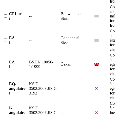
fro
Co
à a
CFLue
Bouwen met
--
iné
i
Staal
fo
fro
Co
à a
EA
Continental
--
éga
i
Steel
fo
ch
Co
à a
EA
BS EN 10056-
Özkan
éga
i
1:1999
fo
ch
Co
EQ-
KS D
à a
angulaire
3502:2007;JIS G
--
éga
i
3192
fo
ch
Co
I-
KS D
à a
angulaire
3502:2007;JIS G
--
iné