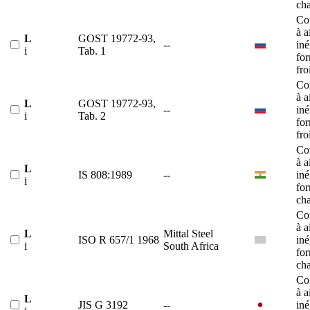
ch
Co
à a
L
GOST 19772-93,
--
iné
i
Tab. 1
fo
fro
Co
à a
L
GOST 19772-93,
--
iné
i
Tab. 2
fo
fro
Co
à a
L
IS 808:1989
--
iné
i
fo
ch
Co
à a
L
Mittal Steel
ISO R 657/1 1968
iné
i
South Africa
fo
ch
Co
à a
L
JIS G 3192
--
iné