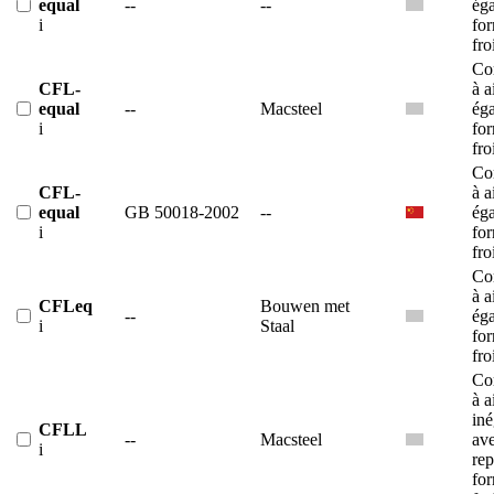
equal
--
--
éga
i
fo
fro
Co
CFL-
à a
equal
--
Macsteel
éga
i
fo
fro
Co
CFL-
à a
equal
GB 50018-2002
--
éga
i
fo
fro
Co
à a
CFLeq
Bouwen met
--
éga
i
Staal
fo
fro
Co
à a
iné
CFLL
--
Macsteel
av
i
rep
fo