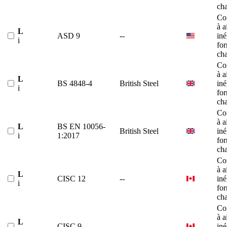
ch
Co
à a
L
ASD 9
--
iné
i
fo
ch
Co
à a
L
BS 4848-4
British Steel
iné
i
fo
ch
Co
à a
L
BS EN 10056-
British Steel
iné
i
1:2017
fo
ch
Co
à a
L
CISC 12
--
iné
i
fo
ch
Co
à a
L
CISC 9
--
iné