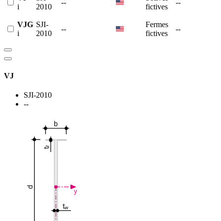
--
--
i
2010
fictives
VJG
SJI-
Fermes
--
--
i
2010
fictives
VJ
SJI-2010
--
b
f
t
d
y
t
w