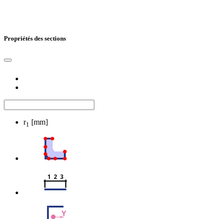
Propriétés des sections
r
[mm]
1
1  2  3
Y