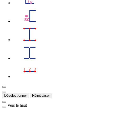
X
sc
1
2
3
Désélectionner
Réinitialiser
Vers le haut