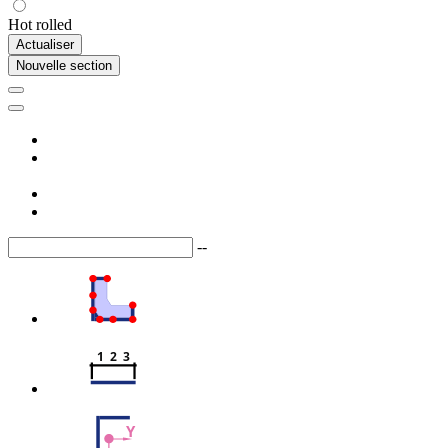
Hot rolled
Actualiser
Nouvelle section
--
1  2  3
Y