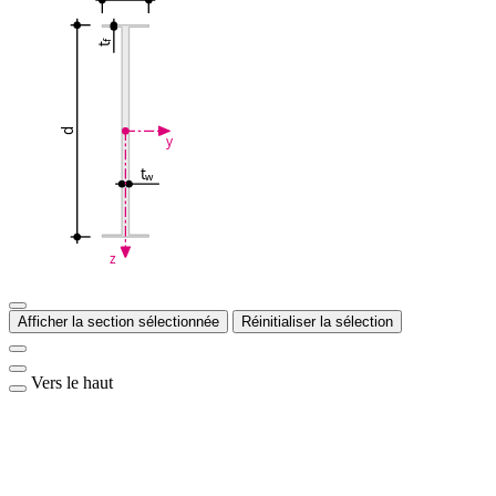
f
t
d
y
t
w
z
Afficher la section sélectionnée
Réinitialiser la sélection
Vers le haut