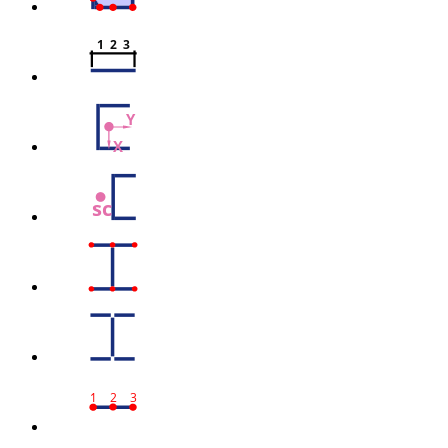
1  2  3
Y
X
sc
1
2
3