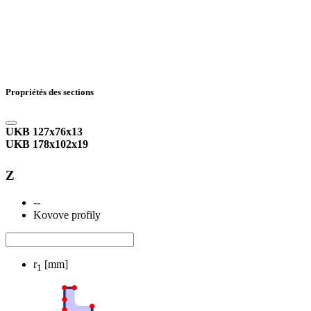
Propriétés des sections
UKB 127x76x13
UKB 178x102x19
Z
--
Kovove profily
r
[mm]
1