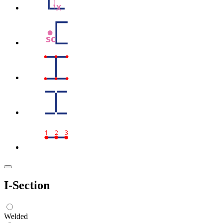
X
sc
1
2
3
I-Section
Welded