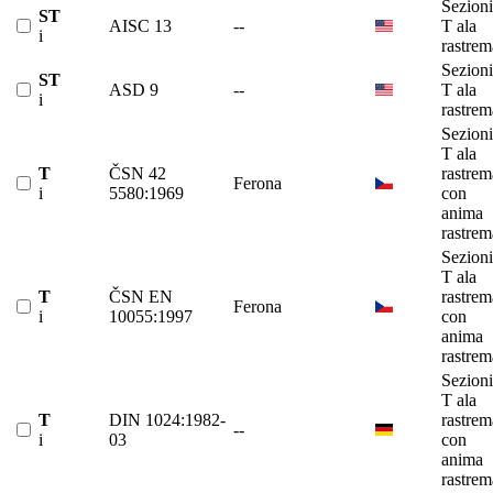
Sezioni
ST
AISC 13
--
T ala
i
rastrem
Sezioni
ST
ASD 9
--
T ala
i
rastrem
Sezioni
T ala
T
ČSN 42
rastrem
Ferona
i
5580:1969
con
anima
rastrem
Sezioni
T ala
T
ČSN EN
rastrem
Ferona
i
10055:1997
con
anima
rastrem
Sezioni
T ala
T
DIN 1024:1982-
rastrem
--
i
03
con
anima
rastrem