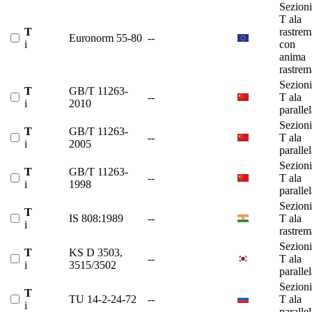
Sezioni
T ala
T
rastrem
Euronorm 55-80
--
i
con
anima
rastrem
Sezioni
T
GB/T 11263-
--
T ala
i
2010
paralle
Sezioni
T
GB/T 11263-
--
T ala
i
2005
paralle
Sezioni
T
GB/T 11263-
--
T ala
i
1998
paralle
Sezioni
T
IS 808:1989
--
T ala
i
rastrem
Sezioni
T
KS D 3503,
--
T ala
i
3515/3502
paralle
Sezioni
T
TU 14-2-24-72
--
T ala
i
paralle