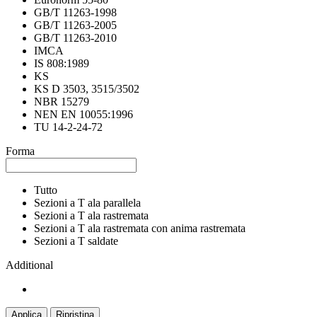
GB/T 11263-1998
GB/T 11263-2005
GB/T 11263-2010
IMCA
IS 808:1989
KS
KS D 3503, 3515/3502
NBR 15279
NEN EN 10055:1996
TU 14-2-24-72
Forma
Tutto
Sezioni a T ala parallela
Sezioni a T ala rastremata
Sezioni a T ala rastremata con anima rastremata
Sezioni a T saldate
Additional
Applica
Ripristina