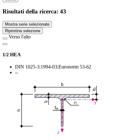
Risultati della ricerca:
43
Mostra serie selezionate
Ripristina selezione
Verso l'alto
1/2 HEA
DIN 1025-3:1994-03;Euronorm 53-62
--
b
z
e
r
y
f
1
t
t
w
h
z