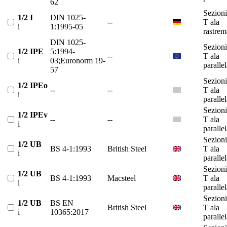
62
Sezioni
1/2 I
DIN 1025-
--
T ala
i
1:1995-05
rastrem
DIN 1025-
Sezioni
1/2 IPE
5:1994-
--
T ala
i
03;Euronorm 19-
paralle
57
Sezioni
1/2 IPEo
--
--
T ala
i
paralle
Sezioni
1/2 IPEv
--
--
T ala
i
paralle
Sezioni
1/2 UB
BS 4-1:1993
British Steel
T ala
i
paralle
Sezioni
1/2 UB
BS 4-1:1993
Macsteel
T ala
i
paralle
Sezioni
1/2 UB
BS EN
British Steel
T ala
i
10365:2017
paralle