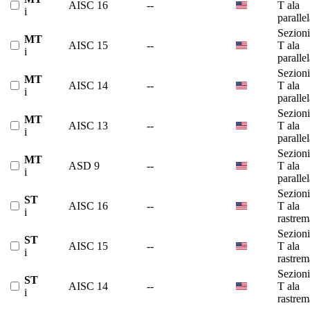
AISC 16
--
T ala
i
paralle
Sezioni
MT
AISC 15
--
T ala
i
paralle
Sezioni
MT
AISC 14
--
T ala
i
paralle
Sezioni
MT
AISC 13
--
T ala
i
paralle
Sezioni
MT
ASD 9
--
T ala
i
paralle
Sezioni
ST
AISC 16
--
T ala
i
rastrem
Sezioni
ST
AISC 15
--
T ala
i
rastrem
Sezioni
ST
AISC 14
--
T ala
i
rastrem