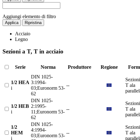
Aggiungi elemento di filtro
Applica
Ripristina
Acciaio
Legno
Sezioni a T, T in acciaio
Serie
Norma
Produttore
Regione
Form
DIN 1025-
Sezioni
1/2 HEA
3:1994-
--
T ala
i
03;Euronorm 53-
paralle
62
DIN 1025-
Sezioni
1/2 HEB
2:1995-
--
T ala
i
11;Euronorm 53-
paralle
62
DIN 1025-
1/2
Sezioni
4:1994-
HEM
--
T ala
03;Euronorm 53-
i
paralle