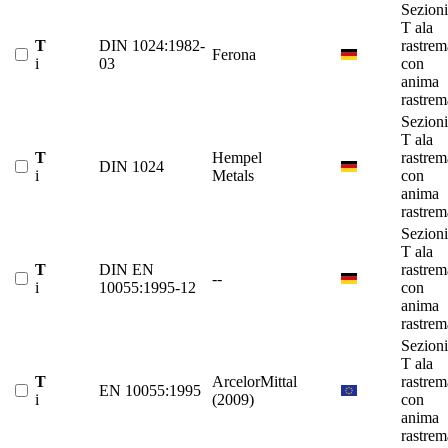
Sezioni
T ala
T
DIN 1024:1982-
rastrem
Ferona
i
03
con
anima
rastrem
Sezioni
T ala
T
Hempel
rastrem
DIN 1024
i
Metals
con
anima
rastrem
Sezioni
T ala
T
DIN EN
rastrem
--
i
10055:1995-12
con
anima
rastrem
Sezioni
T ala
T
ArcelorMittal
rastrem
EN 10055:1995
i
(2009)
con
anima
rastrem