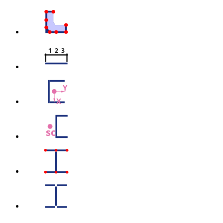
1  2  3
Y
X
sc