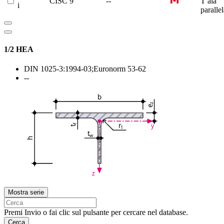
CISC 9
--
T ala
i
paralle
1/2 HEA
DIN 1025-3:1994-03;Euronorm 53-62
--
b
z
e
r
y
f
1
t
t
w
h
z
Mostra serie
Premi Invio o fai clic sul pulsante per cercare nel database.
Cerca