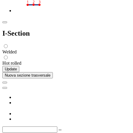
1
2
3
I-Section
Welded
Hot rolled
Update
Nuova sezione trasversale
--