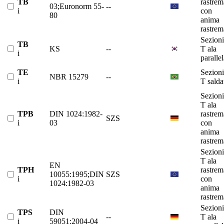
TB
rastrem
03;Euronorm 55-
--
i
con
80
anima
rastrem
Sezioni
TB
KS
--
T ala
i
paralle
TE
Sezioni
NBR 15279
--
i
T salda
Sezioni
T ala
TPB
DIN 1024:1982-
rastrem
SZS
i
03
con
anima
rastrem
Sezioni
T ala
EN
TPH
rastrem
10055:1995;DIN
SZS
i
con
1024:1982-03
anima
rastrem
Sezioni
TPS
DIN
--
T ala
i
59051:2004-04