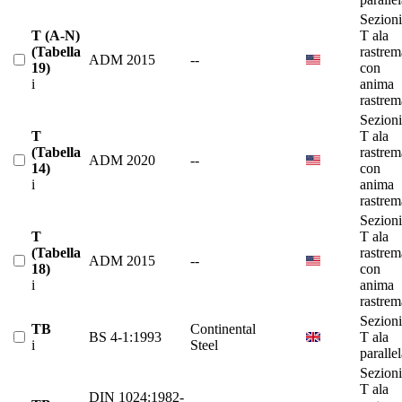
Sezioni
T (A-N)
T ala
(Tabella
rastrem
ADM 2015
--
19)
con
i
anima
rastrem
Sezioni
T
T ala
(Tabella
rastrem
ADM 2020
--
14)
con
i
anima
rastrem
Sezioni
T
T ala
(Tabella
rastrem
ADM 2015
--
18)
con
i
anima
rastrem
Sezioni
TB
Continental
BS 4-1:1993
T ala
i
Steel
paralle
Sezioni
T ala
DIN 1024:1982-