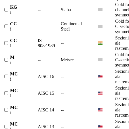
Cold f
KG
--
Staba
channe
i
symmet
Cold f
CC
Continental
--
C-secti
i
Steel
symmet
Sezioni
CC
IS
--
ala
i
808:1989
rastrem
Cold f
M
--
Metsec
C-secti
i
symmet
Sezioni
MC
AISC 16
--
ala
i
rastrem
Sezioni
MC
AISC 15
--
ala
i
rastrem
Sezioni
MC
AISC 14
--
ala
i
rastrem
Sezioni
MC
AISC 13
--
ala