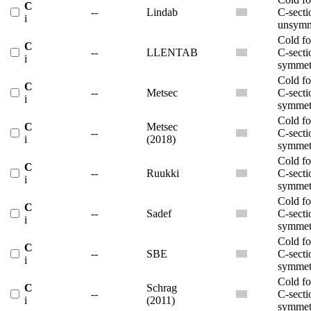
C
--
Lindab
C-secti
i
unsymm
Cold f
C
--
LLENTAB
C-secti
i
symmet
Cold f
C
--
Metsec
C-secti
i
symmet
Cold f
C
Metsec
--
C-secti
i
(2018)
symmet
Cold f
C
--
Ruukki
C-secti
i
symmet
Cold f
C
--
Sadef
C-secti
i
symmet
Cold f
C
--
SBE
C-secti
i
symmet
Cold f
C
Schrag
--
C-secti
i
(2011)
symmet