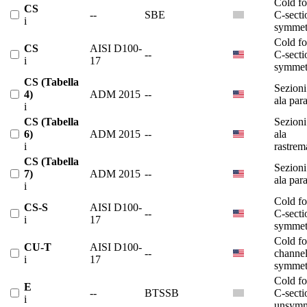
Cold f
CS
--
SBE
C-secti
i
symmet
Cold f
CS
AISI D100-
--
C-secti
i
17
symmet
CS (Tabella
Sezioni
4)
ADM 2015
--
ala para
i
CS (Tabella
Sezioni
6)
ADM 2015
--
ala
i
rastrem
CS (Tabella
Sezioni
7)
ADM 2015
--
ala para
i
Cold f
CS-S
AISI D100-
--
C-secti
i
17
symmet
Cold f
CU-T
AISI D100-
--
channe
i
17
symmet
Cold f
E
--
BTSSB
C-secti
i
unsymm