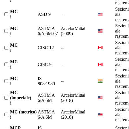
i
rastrem
Sezioni
MC
ASD 9
--
ala
i
rastrem
Sezioni
MC
ASTM A
ArcelorMittal
ala
i
6/A 6M-07
(2009)
rastrem
Sezioni
MC
CISC 12
--
ala
i
rastrem
Sezioni
MC
CISC 9
--
ala
i
rastrem
Sezioni
MC
IS
--
ala
i
808:1989
rastrem
MC
Sezioni
ASTM A
ArcelorMittal
(imperiale)
ala
6/A 6M
(2018)
i
rastrem
Sezioni
MC (metrico)
ASTM A
ArcelorMittal
ala
i
6/A 6M
(2018)
rastrem
MCP
IS
Sezioni