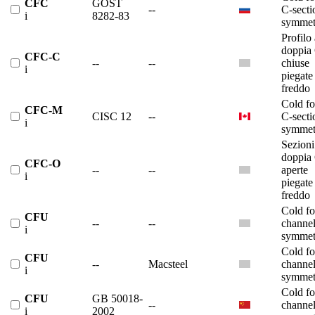
CFC
GOST
--
C-secti
i
8282-83
symmet
Profilo 
doppia
CFC-C
--
--
chiuse
i
piegate
freddo
Cold f
CFC-M
CISC 12
--
C-secti
i
symmet
Sezioni
doppia
CFC-O
--
--
aperte
i
piegate
freddo
Cold f
CFU
--
--
channe
i
symmet
Cold f
CFU
--
Macsteel
channe
i
symmet
Cold f
CFU
GB 50018-
--
channe
i
2002