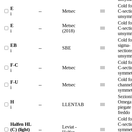
Cold f
E
--
Metsec
C-secti
i
unsymm
Cold f
E
Metsec
--
C-secti
i
(2018)
unsymm
Cold f
EB
sigma-
--
SBE
i
section
unsymm
Cold f
F-C
--
Metsec
C-secti
i
symmet
Cold f
F-U
--
Metsec
channe
i
symmet
Sezioni
H
Omega
--
LLENTAB
i
piegate
freddo
Cold f
Halfen HL
C-secti
Leviat -
(C) (light)
--
symmet