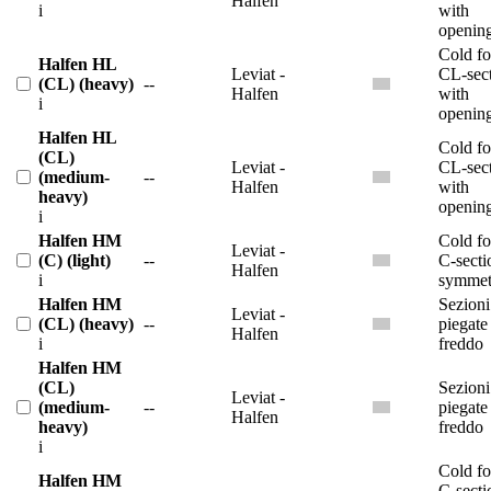
Halfen
i
with
openin
Cold f
Halfen HL
Leviat -
CL-sec
(CL) (heavy)
--
Halfen
with
i
openin
Halfen HL
Cold f
(CL)
Leviat -
CL-sec
(medium-
--
Halfen
with
heavy)
openin
i
Halfen HM
Cold f
Leviat -
(C) (light)
--
C-secti
Halfen
i
symmet
Halfen HM
Sezion
Leviat -
(CL) (heavy)
--
piegate
Halfen
i
freddo
Halfen HM
(CL)
Sezion
Leviat -
(medium-
--
piegate
Halfen
heavy)
freddo
i
Cold f
Halfen HM
C-secti