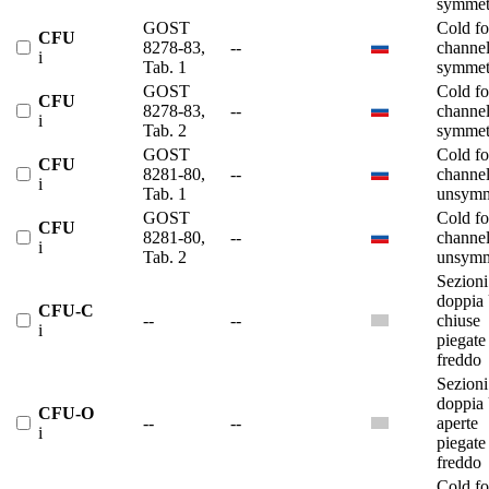
symmet
GOST
Cold f
CFU
8278-83,
--
channe
i
Tab. 1
symmet
GOST
Cold f
CFU
8278-83,
--
channe
i
Tab. 2
symmet
GOST
Cold f
CFU
8281-80,
--
channe
i
Tab. 1
unsymm
GOST
Cold f
CFU
8281-80,
--
channe
i
Tab. 2
unsymm
Sezioni
doppia
CFU-C
--
--
chiuse
i
piegate
freddo
Sezioni
doppia
CFU-O
--
--
aperte
i
piegate
freddo
Cold f