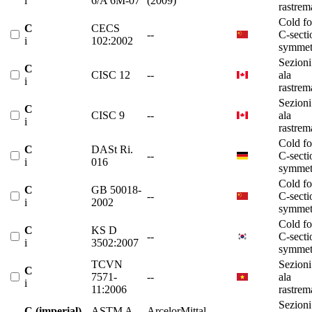
i
6/A 6M-07
(2009)
rastrem
Cold f
C
CECS
--
C-secti
i
102:2002
symmet
Sezioni
C
CISC 12
--
ala
i
rastrem
Sezioni
C
CISC 9
--
ala
i
rastrem
Cold f
C
DASt Ri.
--
C-secti
i
016
symmet
Cold f
C
GB 50018-
--
C-secti
i
2002
symmet
Cold f
C
KS D
--
C-secti
i
3502:2007
symmet
TCVN
Sezioni
C
7571-
--
ala
i
11:2006
rastrem
Sezioni
C (imperial)
ASTM A
ArcelorMittal