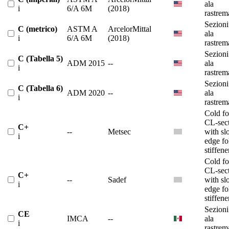
ala
i
6/A 6M
(2018)
rastrem
Sezioni
C (metrico)
ASTM A
ArcelorMittal
ala
i
6/A 6M
(2018)
rastrem
Sezioni
C (Tabella 5)
ADM 2015
--
ala
i
rastrem
Sezioni
C (Tabella 6)
ADM 2020
--
ala
i
rastrem
Cold f
CL-sec
C+
--
Metsec
with sl
i
edge fo
stiffene
Cold f
CL-sec
C+
--
Sadef
with sl
i
edge fo
stiffene
Sezioni
CE
IMCA
--
ala
i
rastrem