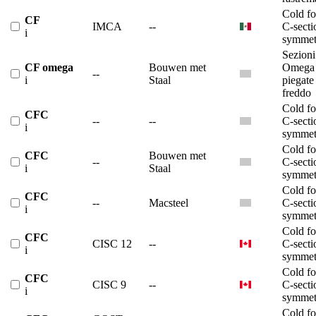
Cold f
CF
IMCA
--
C-secti
i
symmet
Sezioni
CF omega
Bouwen met
Omega
--
i
Staal
piegate
freddo
Cold f
CFC
--
--
C-secti
i
symmet
Cold f
CFC
Bouwen met
--
C-secti
i
Staal
symmet
Cold f
CFC
--
Macsteel
C-secti
i
symmet
Cold f
CFC
CISC 12
--
C-secti
i
symmet
Cold f
CFC
CISC 9
--
C-secti
i
symmet
Cold f