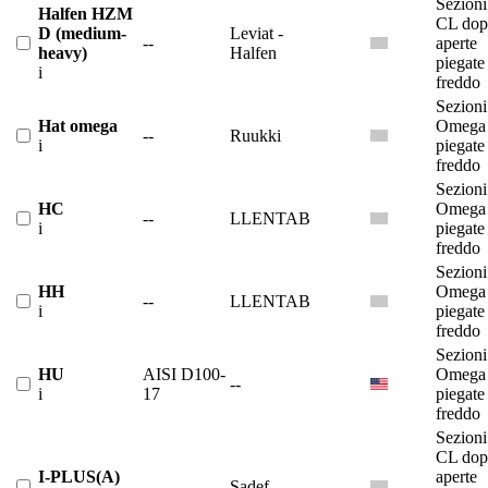
Sezioni
Halfen HZM
CL dop
D (medium-
Leviat -
--
aperte
heavy)
Halfen
piegate
i
freddo
Sezioni
Hat omega
Omega
--
Ruukki
i
piegate
freddo
Sezioni
HC
Omega
--
LLENTAB
i
piegate
freddo
Sezioni
HH
Omega
--
LLENTAB
i
piegate
freddo
Sezioni
HU
AISI D100-
Omega
--
i
17
piegate
freddo
Sezioni
CL dop
I-PLUS(A)
aperte
--
Sadef