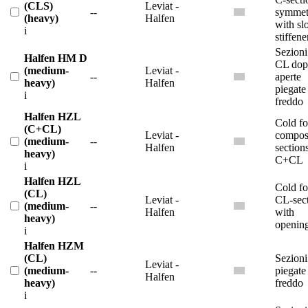
(CLS)
Leviat -
--
symmet
(heavy)
Halfen
with sl
i
stiffene
Sezioni
Halfen HM D
CL dop
(medium-
Leviat -
--
aperte
heavy)
Halfen
piegate
i
freddo
Halfen HZL
Cold f
(C+CL)
Leviat -
compos
(medium-
--
Halfen
sections
heavy)
C+CL
i
Halfen HZL
Cold f
(CL)
Leviat -
CL-sec
(medium-
--
Halfen
with
heavy)
openin
i
Halfen HZM
(CL)
Sezion
Leviat -
(medium-
--
piegate
Halfen
heavy)
freddo
i