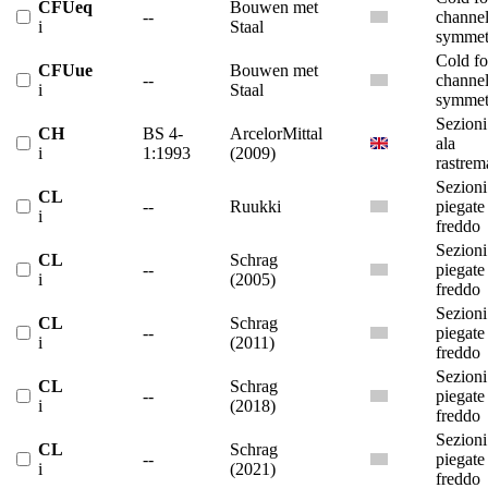
CFUeq
Bouwen met
--
channe
i
Staal
symmet
Cold f
CFUue
Bouwen met
--
channe
i
Staal
symmet
Sezioni
CH
BS 4-
ArcelorMittal
ala
i
1:1993
(2009)
rastrem
Sezion
CL
--
Ruukki
piegate
i
freddo
Sezion
CL
Schrag
--
piegate
i
(2005)
freddo
Sezion
CL
Schrag
--
piegate
i
(2011)
freddo
Sezion
CL
Schrag
--
piegate
i
(2018)
freddo
Sezion
CL
Schrag
--
piegate
i
(2021)
freddo