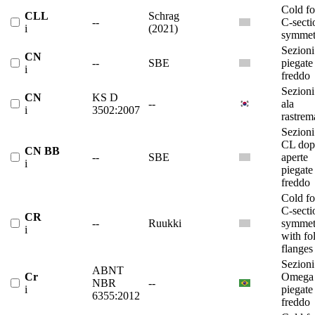
Cold f
CLL
Schrag
--
C-secti
i
(2021)
symmet
Sezion
CN
--
SBE
piegate
i
freddo
Sezioni
CN
KS D
--
ala
i
3502:2007
rastrem
Sezioni
CL dop
CN BB
--
SBE
aperte
i
piegate
freddo
Cold f
C-secti
CR
--
Ruukki
symmet
i
with fo
flanges
Sezioni
ABNT
Cr
Omega
NBR
--
i
piegate
6355:2012
freddo