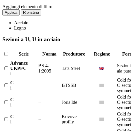
Aggiungi elemento di filtro
Applica
Ripristina
Acciaio
Legno
Sezioni a U, U in acciaio
Serie
Norma
Produttore
Regione
For
Advance
BS 4-
Sezioni
UKPFC
Tata Steel
1:2005
ala para
i
Cold f
C
--
BTSSB
C-secti
i
symmet
Cold f
C
--
Joris Ide
C-secti
i
symmet
Cold f
C
Kovove
--
C-secti
i
profily
symmet
Cold f