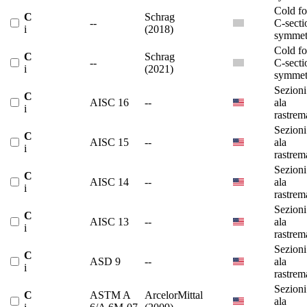
Cold f
C
Schrag
--
C-secti
i
(2018)
symmet
Cold f
C
Schrag
--
C-secti
i
(2021)
symmet
Sezioni
C
AISC 16
--
ala
i
rastrem
Sezioni
C
AISC 15
--
ala
i
rastrem
Sezioni
C
AISC 14
--
ala
i
rastrem
Sezioni
C
AISC 13
--
ala
i
rastrem
Sezioni
C
ASD 9
--
ala
i
rastrem
Sezioni
C
ASTM A
ArcelorMittal
ala