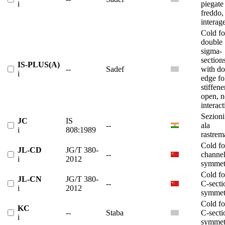
i
piegate
freddo,
interage
Cold f
double
sigma-
section
IS-PLUS(A)
--
Sadef
with do
i
edge fo
stiffene
open, n
interact
Sezioni
JC
IS
--
ala
i
808:1989
rastrem
Cold f
JL-CD
JG/T 380-
--
channe
i
2012
symmet
Cold f
JL-CN
JG/T 380-
--
C-secti
i
2012
symmet
Cold f
KC
--
Staba
C-secti
i
symmet