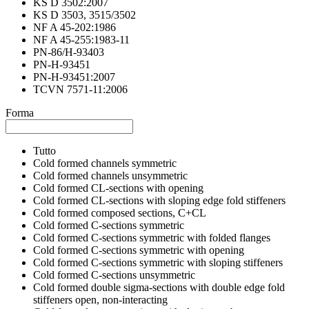
KS D 3502:2007
KS D 3503, 3515/3502
NF A 45-202:1986
NF A 45-255:1983-11
PN-86/H-93403
PN-H-93451
PN-H-93451:2007
TCVN 7571-11:2006
Forma
Tutto
Cold formed channels symmetric
Cold formed channels unsymmetric
Cold formed CL-sections with opening
Cold formed CL-sections with sloping edge fold stiffeners
Cold formed composed sections, C+CL
Cold formed C-sections symmetric
Cold formed C-sections symmetric with folded flanges
Cold formed C-sections symmetric with opening
Cold formed C-sections symmetric with sloping stiffeners
Cold formed C-sections unsymmetric
Cold formed double sigma-sections with double edge fold
stiffeners open, non-interacting