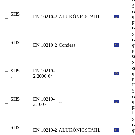
S
c
SHS
EN 10210-2
ALUKÖNIGSTAHL
q
i
p
c
S
c
SHS
EN 10210-2
Condesa
q
i
p
c
S
c
SHS
EN 10219-
--
q
i
2:2006-04
p
f
S
c
SHS
EN 10219-
--
q
i
2:1997
p
f
S
c
SHS
EN 10219-2
ALUKÖNIGSTAHL
q
i