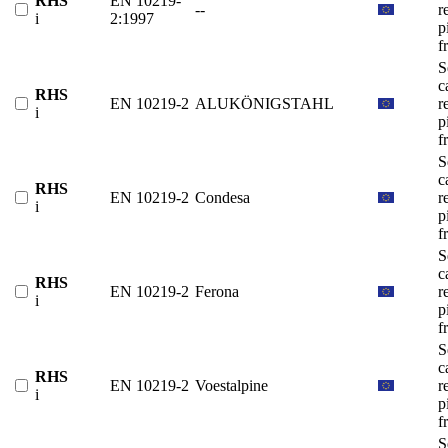
RHS
EN 10219-
--
r
i
2:1997
p
f
S
c
RHS
EN 10219-2
ALUKÖNIGSTAHL
r
i
p
f
S
c
RHS
EN 10219-2
Condesa
r
i
p
f
S
c
RHS
EN 10219-2
Ferona
r
i
p
f
S
c
RHS
EN 10219-2
Voestalpine
r
i
p
f
S