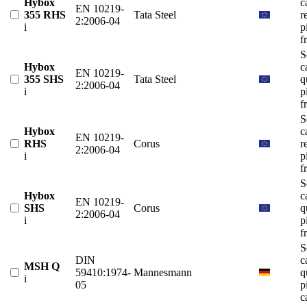
Hybox
c
EN 10219-
355 RHS
Tata Steel
r
2:2006-04
i
p
f
S
Hybox
c
EN 10219-
355 SHS
Tata Steel
q
2:2006-04
i
p
f
S
Hybox
c
EN 10219-
RHS
Corus
r
2:2006-04
i
p
f
S
Hybox
c
EN 10219-
SHS
Corus
q
2:2006-04
i
p
f
S
DIN
c
MSH Q
59410:1974-
Mannesmann
q
i
05
p
c