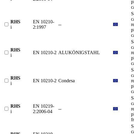
p
c
S
c
RHS
EN 10210-
--
r
i
2:1997
p
c
S
c
RHS
EN 10210-2
ALUKÖNIGSTAHL
r
i
p
c
S
c
RHS
EN 10210-2
Condesa
r
i
p
c
S
c
RHS
EN 10219-
--
r
i
2:2006-04
p
f
S
c