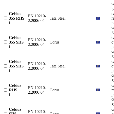
c
S
Celsius
c
EN 10210-
355 RHS
Tata Steel
r
2:2006-04
i
p
c
S
Celsius
c
EN 10210-
355 SHS
Corus
q
2:2006-04
i
p
c
S
Celsius
c
EN 10210-
355 SHS
Tata Steel
q
2:2006-04
i
p
c
S
Celsius
c
EN 10210-
RHS
Corus
r
2:2006-04
i
p
c
S
Celsius
c
EN 10210-
SHS
Corus
q