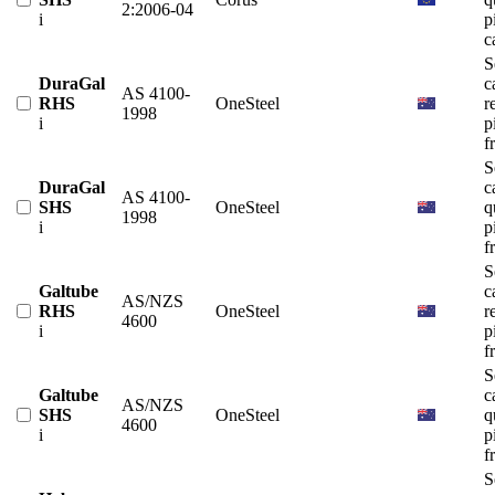
2:2006-04
i
p
c
S
DuraGal
c
AS 4100-
RHS
OneSteel
r
1998
i
p
f
S
DuraGal
c
AS 4100-
SHS
OneSteel
q
1998
i
p
f
S
Galtube
c
AS/NZS
RHS
OneSteel
r
4600
i
p
f
S
Galtube
c
AS/NZS
SHS
OneSteel
q
4600
i
p
f
S