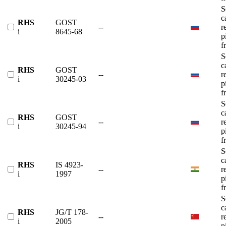
S
c
RHS
GOST
--
r
i
8645-68
p
f
S
c
RHS
GOST
--
r
i
30245-03
p
f
S
c
RHS
GOST
--
r
i
30245-94
p
f
S
c
RHS
IS 4923-
--
r
i
1997
p
f
S
c
RHS
JG/T 178-
--
r
i
2005
p