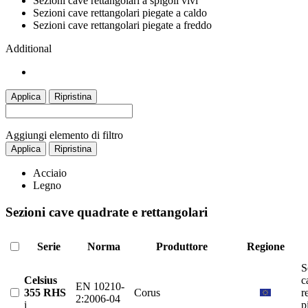
Sezioni cave rettangolari a spigoli vivi
Sezioni cave rettangolari piegate a caldo
Sezioni cave rettangolari piegate a freddo
Additional
Applica
Ripristina
Aggiungi elemento di filtro
Applica
Ripristina
Acciaio
Legno
Sezioni cave quadrate e rettangolari
Serie
Norma
Produttore
Regione
S
Celsius
c
EN 10210-
355 RHS
Corus
r
2:2006-04
i
p