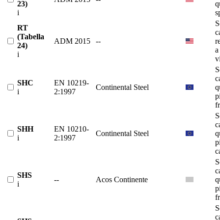
23)
q
i
s
S
RT
c
(Tabella
ADM 2015
--
r
24)
a
i
v
S
c
SHC
EN 10219-
Continental Steel
q
i
2:1997
p
f
S
c
SHH
EN 10210-
Continental Steel
q
i
2:1997
p
c
S
c
SHS
--
Acos Continente
q
i
p
f
S
c