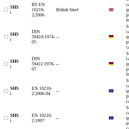
BS EN
c
SHS
10219-
British Steel
q
i
2:2006
p
f
S
DIN
c
SHS
59410:1974-
--
q
i
05
p
c
S
DIN
c
SHS
59411:1978-
--
q
i
07
p
f
S
c
SHS
EN 10210-
--
q
i
2:2006-04
p
c
S
c
SHS
EN 10210-
--
q
i
2:1997
p
c