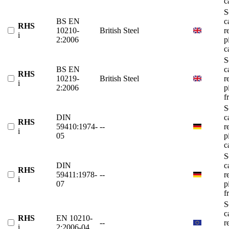
c
S
BS EN
c
RHS
10210-
British Steel
r
i
2:2006
p
c
S
BS EN
c
RHS
10219-
British Steel
r
i
2:2006
p
f
S
DIN
c
RHS
59410:1974-
--
r
i
05
p
c
S
DIN
c
RHS
59411:1978-
--
r
i
07
p
f
S
c
RHS
EN 10210-
--
r
i
2:2006-04