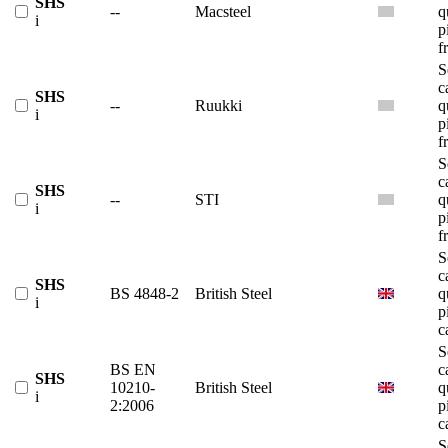
SHS
--
Macsteel
q
i
p
f
S
c
SHS
--
Ruukki
q
i
p
f
S
c
SHS
--
STI
q
i
p
f
S
c
SHS
BS 4848-2
British Steel
q
i
p
c
S
BS EN
c
SHS
10210-
British Steel
q
i
2:2006
p
c
S