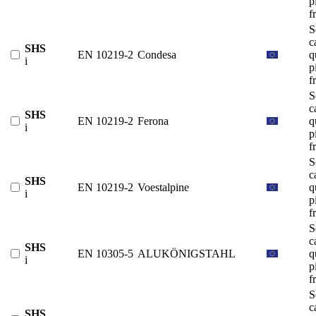
p
f
S
c
SHS
EN 10219-2
Condesa
q
i
p
f
S
c
SHS
EN 10219-2
Ferona
q
i
p
f
S
c
SHS
EN 10219-2
Voestalpine
q
i
p
f
S
c
SHS
EN 10305-5
ALUKÖNIGSTAHL
q
i
p
f
S
c
SHS