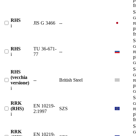
f
S
c
RHS
JIS G 3466
--
r
i
p
f
S
c
RHS
TU 36-671-
--
r
i
77
p
c
S
RHS
c
(vecchia
--
British Steel
r
versione)
p
i
c
S
RRK
c
EN 10219-
(RHS)
SZS
r
2:1997
i
p
f
S
RRK
c
EN 10219-