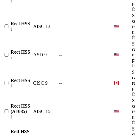
i
p
f
S
c
Rect HSS
AISC 13
--
r
i
p
f
S
c
Rect HSS
ASD 9
--
r
i
p
f
S
c
Rect HSS
CISC 9
--
r
i
p
f
S
Rect HSS
c
(A1085)
AISC 15
--
r
i
p
f
S
Rett HSS
c