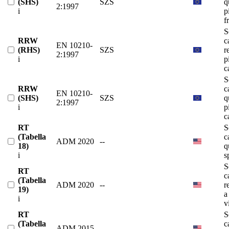
(SHS)
SZS
q
2:1997
i
p
f
S
RRW
c
EN 10210-
(RHS)
SZS
r
2:1997
i
p
c
S
RRW
c
EN 10210-
(SHS)
SZS
q
2:1997
i
p
c
RT
S
(Tabella
c
ADM 2020
--
18)
q
i
s
S
RT
c
(Tabella
ADM 2020
--
r
19)
a
i
v
RT
S
(Tabella
c
ADM 2015
--