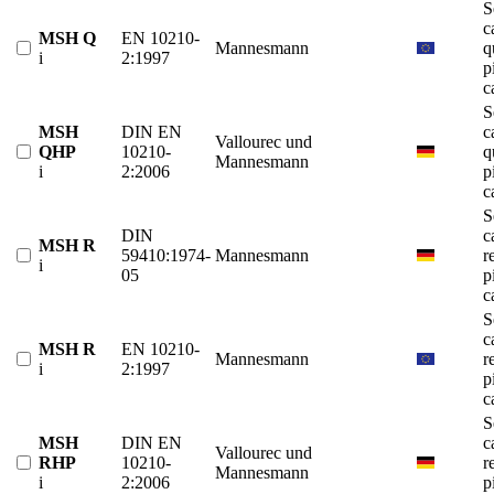
S
c
MSH Q
EN 10210-
Mannesmann
q
i
2:1997
p
c
S
MSH
DIN EN
c
Vallourec und
QHP
10210-
q
Mannesmann
i
2:2006
p
c
S
DIN
c
MSH R
59410:1974-
Mannesmann
r
i
05
p
c
S
c
MSH R
EN 10210-
Mannesmann
r
i
2:1997
p
c
S
MSH
DIN EN
c
Vallourec und
RHP
10210-
r
Mannesmann
i
2:2006
p