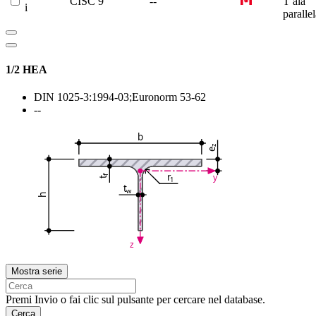
CISC 9
--
T ala
i
paralle
1/2 HEA
DIN 1025-3:1994-03;Euronorm 53-62
--
b
z
e
r
y
f
1
t
t
w
h
z
Mostra serie
Premi Invio o fai clic sul pulsante per cercare nel database.
Cerca