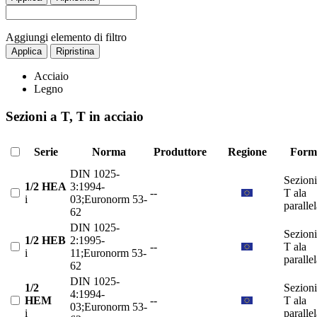
Aggiungi elemento di filtro
Applica
Ripristina
Acciaio
Legno
Sezioni a T, T in acciaio
Serie
Norma
Produttore
Regione
Form
DIN 1025-
Sezioni
1/2 HEA
3:1994-
--
T ala
i
03;Euronorm 53-
paralle
62
DIN 1025-
Sezioni
1/2 HEB
2:1995-
--
T ala
i
11;Euronorm 53-
paralle
62
DIN 1025-
1/2
Sezioni
4:1994-
HEM
--
T ala
03;Euronorm 53-
i
paralle