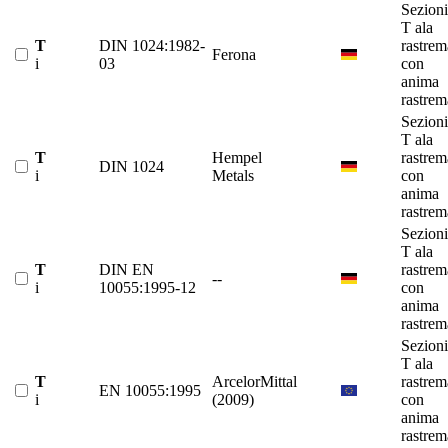
Sezioni
T ala
T
DIN 1024:1982-
rastrem
Ferona
i
03
con
anima
rastrem
Sezioni
T ala
T
Hempel
rastrem
DIN 1024
i
Metals
con
anima
rastrem
Sezioni
T ala
T
DIN EN
rastrem
--
i
10055:1995-12
con
anima
rastrem
Sezioni
T ala
T
ArcelorMittal
rastrem
EN 10055:1995
i
(2009)
con
anima
rastrem