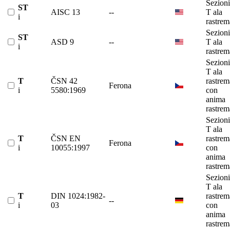
Sezioni
ST
AISC 13
--
T ala
i
rastrem
Sezioni
ST
ASD 9
--
T ala
i
rastrem
Sezioni
T ala
T
ČSN 42
rastrem
Ferona
i
5580:1969
con
anima
rastrem
Sezioni
T ala
T
ČSN EN
rastrem
Ferona
i
10055:1997
con
anima
rastrem
Sezioni
T ala
T
DIN 1024:1982-
rastrem
--
i
03
con
anima
rastrem