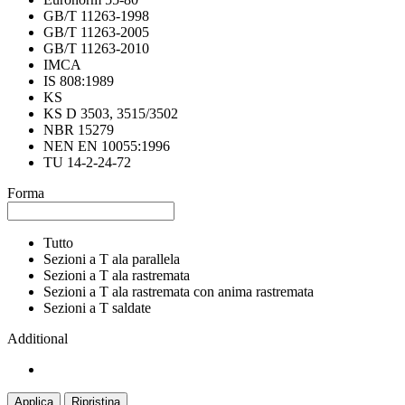
GB/T 11263-1998
GB/T 11263-2005
GB/T 11263-2010
IMCA
IS 808:1989
KS
KS D 3503, 3515/3502
NBR 15279
NEN EN 10055:1996
TU 14-2-24-72
Forma
Tutto
Sezioni a T ala parallela
Sezioni a T ala rastremata
Sezioni a T ala rastremata con anima rastremata
Sezioni a T saldate
Additional
Applica
Ripristina