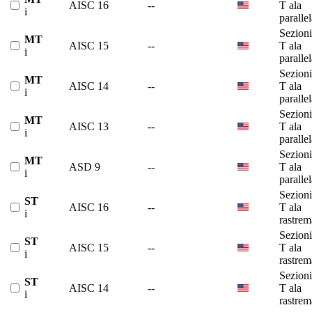
AISC 16
--
T ala
i
paralle
Sezioni
MT
AISC 15
--
T ala
i
paralle
Sezioni
MT
AISC 14
--
T ala
i
paralle
Sezioni
MT
AISC 13
--
T ala
i
paralle
Sezioni
MT
ASD 9
--
T ala
i
paralle
Sezioni
ST
AISC 16
--
T ala
i
rastrem
Sezioni
ST
AISC 15
--
T ala
i
rastrem
Sezioni
ST
AISC 14
--
T ala
i
rastrem