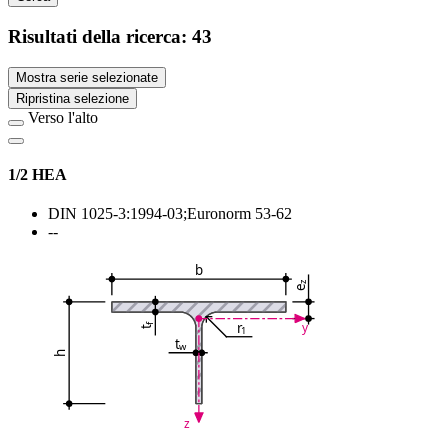
Risultati della ricerca:
43
Mostra serie selezionate
Ripristina selezione
Verso l'alto
1/2 HEA
DIN 1025-3:1994-03;Euronorm 53-62
--
b
z
e
r
y
f
1
t
t
w
h
z