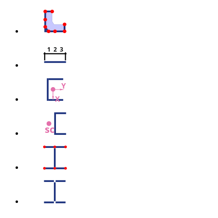
1  2  3
Y
X
sc