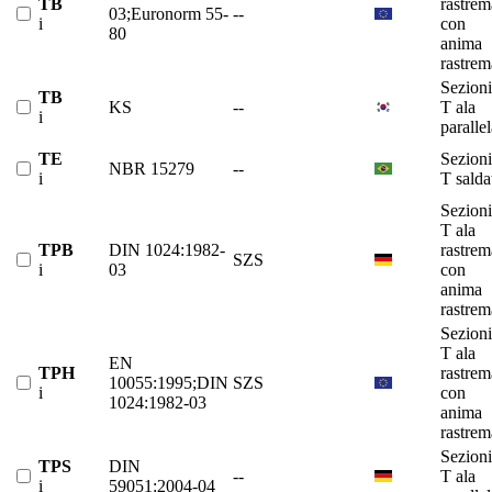
TB
rastrem
03;Euronorm 55-
--
i
con
80
anima
rastrem
Sezioni
TB
KS
--
T ala
i
paralle
TE
Sezioni
NBR 15279
--
i
T salda
Sezioni
T ala
TPB
DIN 1024:1982-
rastrem
SZS
i
03
con
anima
rastrem
Sezioni
T ala
EN
TPH
rastrem
10055:1995;DIN
SZS
i
con
1024:1982-03
anima
rastrem
Sezioni
TPS
DIN
--
T ala
i
59051:2004-04