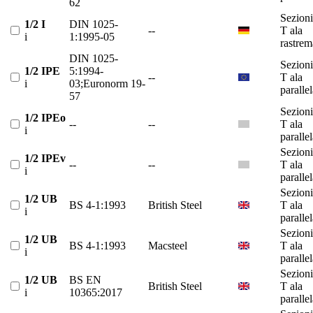
62
Sezioni
1/2 I
DIN 1025-
--
T ala
i
1:1995-05
rastrem
DIN 1025-
Sezioni
1/2 IPE
5:1994-
--
T ala
i
03;Euronorm 19-
paralle
57
Sezioni
1/2 IPEo
--
--
T ala
i
paralle
Sezioni
1/2 IPEv
--
--
T ala
i
paralle
Sezioni
1/2 UB
BS 4-1:1993
British Steel
T ala
i
paralle
Sezioni
1/2 UB
BS 4-1:1993
Macsteel
T ala
i
paralle
Sezioni
1/2 UB
BS EN
British Steel
T ala
i
10365:2017
paralle