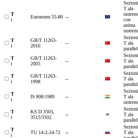
Sezioni
T ala
T
rastrem
Euronorm 55-80
--
i
con
anima
rastrem
Sezioni
T
GB/T 11263-
--
T ala
i
2010
paralle
Sezioni
T
GB/T 11263-
--
T ala
i
2005
paralle
Sezioni
T
GB/T 11263-
--
T ala
i
1998
paralle
Sezioni
T
IS 808:1989
--
T ala
i
rastrem
Sezioni
T
KS D 3503,
--
T ala
i
3515/3502
paralle
Sezioni
T
TU 14-2-24-72
--
T ala
i
paralle