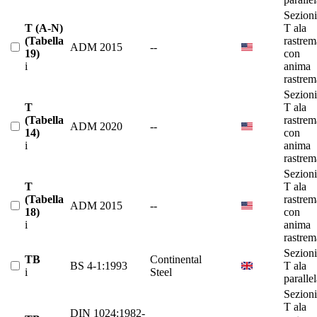
Sezioni
T (A-N)
T ala
(Tabella
rastrem
ADM 2015
--
19)
con
i
anima
rastrem
Sezioni
T
T ala
(Tabella
rastrem
ADM 2020
--
14)
con
i
anima
rastrem
Sezioni
T
T ala
(Tabella
rastrem
ADM 2015
--
18)
con
i
anima
rastrem
Sezioni
TB
Continental
BS 4-1:1993
T ala
i
Steel
paralle
Sezioni
T ala
DIN 1024:1982-