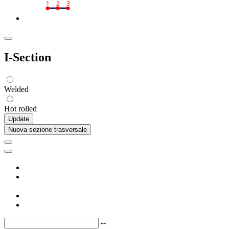
1
2
3
I-Section
Welded
Hot rolled
Update
Nuova sezione trasversale
--