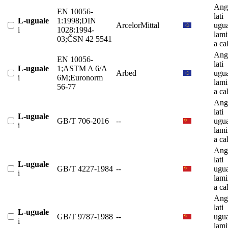
Ango
EN 10056-
lati
L-uguale
1:1998;DIN
ArcelorMittal
ugua
i
1028:1994-
lami
03;ČSN 42 5541
a ca
Ango
EN 10056-
lati
L-uguale
1;ASTM A 6/A
Arbed
ugua
i
6M;Euronorm
lami
56-77
a ca
Ango
lati
L-uguale
GB/T 706-2016
--
ugua
i
lami
a ca
Ango
lati
L-uguale
GB/T 4227-1984
--
ugua
i
lami
a ca
Ango
lati
L-uguale
GB/T 9787-1988
--
ugua
i
lami