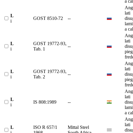
a ca
Ango
lati
L
GOST 8510-72
--
disu
i
lami
a ca
Ango
lati
L
GOST 19772-93,
--
disu
i
Tab. 1
pieg
fred
Ango
lati
L
GOST 19772-93,
--
disu
i
Tab. 2
pieg
fred
Ango
lati
L
IS 808:1989
--
disu
i
lami
a ca
Ango
lati
L
ISO R 657/1
Mittal Steel
disu
i
1968
South Africa