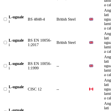
lami
a ca
Ango
lati
L-uguale
BS 4848-4
British Steel
ugua
i
lami
a ca
Ango
lati
L-uguale
BS EN 10056-
British Steel
ugua
i
1:2017
lami
a ca
Ango
lati
L-uguale
BS EN 10056-
--
ugua
i
1:1999
lami
a ca
Ango
lati
L-uguale
CISC 12
--
ugua
i
lami
a ca
Ango
lati
L-uguale