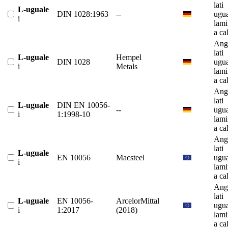
lati
L-uguale
DIN 1028:1963
--
ugua
i
lami
a ca
Ango
lati
L-uguale
Hempel
DIN 1028
ugua
i
Metals
lami
a ca
Ango
lati
L-uguale
DIN EN 10056-
--
ugua
i
1:1998-10
lami
a ca
Ango
lati
L-uguale
EN 10056
Macsteel
ugua
i
lami
a ca
Ango
lati
L-uguale
EN 10056-
ArcelorMittal
ugua
i
1:2017
(2018)
lami
a ca