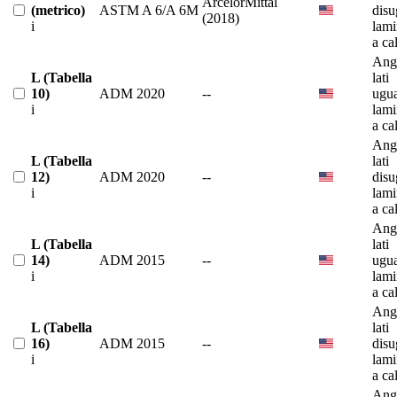
ArcelorMittal
(metrico)
ASTM A 6/A 6M
disu
(2018)
i
lami
a ca
Ango
L (Tabella
lati
10)
ADM 2020
--
ugua
i
lami
a ca
Ango
L (Tabella
lati
12)
ADM 2020
--
disu
i
lami
a ca
Ango
L (Tabella
lati
14)
ADM 2015
--
ugua
i
lami
a ca
Ango
L (Tabella
lati
16)
ADM 2015
--
disu
i
lami
a ca
Ango