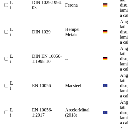
L
DIN 1029:1994-
Ferona
disu
i
03
lami
a ca
Ango
lati
L
Hempel
DIN 1029
disu
i
Metals
lami
a ca
Ango
lati
L
DIN EN 10056-
--
disu
i
1:1998-10
lami
a ca
Ango
lati
L
EN 10056
Macsteel
disu
i
lami
a ca
Ango
lati
L
EN 10056-
ArcelorMittal
disu
i
1:2017
(2018)
lami
a ca