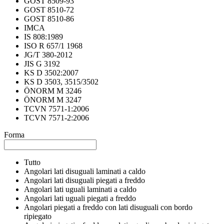
GOST 8509-93
GOST 8510-72
GOST 8510-86
IMCA
IS 808:1989
ISO R 657/1 1968
JG/T 380-2012
JIS G 3192
KS D 3502:2007
KS D 3503, 3515/3502
ÖNORM M 3246
ÖNORM M 3247
TCVN 7571-1:2006
TCVN 7571-2:2006
Forma
Tutto
Angolari lati disuguali laminati a caldo
Angolari lati disuguali piegati a freddo
Angolari lati uguali laminati a caldo
Angolari lati uguali piegati a freddo
Angolari piegati a freddo con lati disuguali con bordo
ripiegato