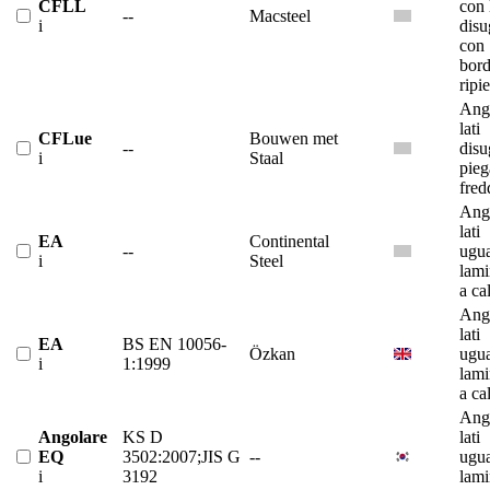
CFLL
con 
--
Macsteel
i
disu
con
bor
ripi
Ango
lati
CFLue
Bouwen met
--
disu
i
Staal
pieg
fred
Ango
lati
EA
Continental
--
ugua
i
Steel
lami
a ca
Ango
lati
EA
BS EN 10056-
Özkan
ugua
i
1:1999
lami
a ca
Ango
Angolare
KS D
lati
EQ
3502:2007;JIS G
--
ugua
i
3192
lami