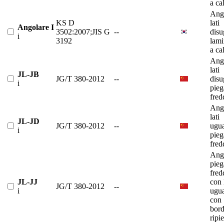
a ca
Ango
KS D
lati
Angolare I
3502:2007;JIS G
--
disu
i
3192
lami
a ca
Ango
lati
JL-JB
JG/T 380-2012
--
disu
i
pieg
fred
Ango
lati
JL-JD
JG/T 380-2012
--
ugua
i
pieg
fred
Ango
pieg
fred
JL-JJ
con 
JG/T 380-2012
--
i
ugua
con
bor
ripi