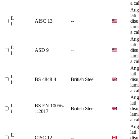
a ca
Ango
lati
L
AISC 13
--
disu
i
lami
a ca
Ango
lati
L
ASD 9
--
disu
i
lami
a ca
Ango
lati
L
BS 4848-4
British Steel
disu
i
lami
a ca
Ango
lati
L
BS EN 10056-
British Steel
disu
i
1:2017
lami
a ca
Ango
lati
L
CISC 12
--
disu