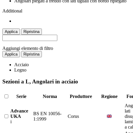
Angolari piegati a freddo con lati uguali con bordo ripiegato
Additional
Applica
Ripristina
Aggiungi elemento di filtro
Applica
Ripristina
Acciaio
Legno
Sezioni a L, Angolari in acciaio
Serie
Norma
Produttore
Regione
Fo
Ango
Advance
lati
BS EN 10056-
UKA
Corus
disu
1:1999
i
lami
a ca