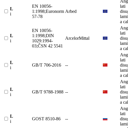
Ango
EN 10056-
lati
L
1:1998;Euronorm
Arbed
disu
i
57-78
lami
a ca
Ango
EN 10056-
lati
L
1:1998;DIN
ArcelorMittal
disu
i
1029:1994-
lami
03;ČSN 42 5541
a ca
Ango
lati
L
GB/T 706-2016
--
disu
i
lami
a ca
Ango
lati
L
GB/T 9788-1988
--
disu
i
lami
a ca
Ango
lati
L
GOST 8510-86
--
disu
i
lami