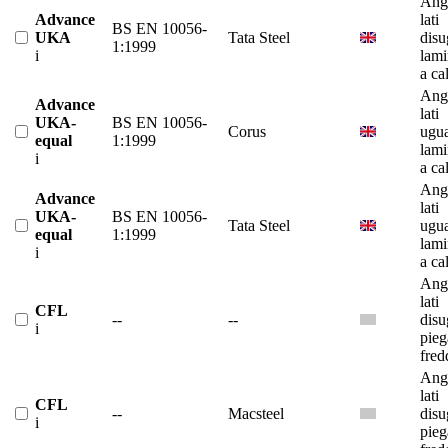
Ango
Advance
lati
BS EN 10056-
UKA
Tata Steel
disu
1:1999
i
lami
a ca
Ango
Advance
lati
UKA-
BS EN 10056-
Corus
ugua
equal
1:1999
lami
i
a ca
Ango
Advance
lati
UKA-
BS EN 10056-
Tata Steel
ugua
equal
1:1999
lami
i
a ca
Ango
lati
CFL
--
--
disu
i
pieg
fred
Ango
lati
CFL
--
Macsteel
disu
i
pieg