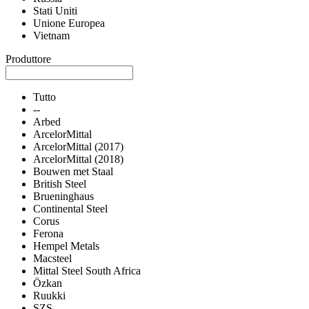
Stati Uniti
Unione Europea
Vietnam
Produttore
Tutto
--
Arbed
ArcelorMittal
ArcelorMittal (2017)
ArcelorMittal (2018)
Bouwen met Staal
British Steel
Brueninghaus
Continental Steel
Corus
Ferona
Hempel Metals
Macsteel
Mittal Steel South Africa
Özkan
Ruukki
SZS