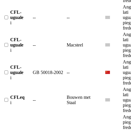
fred
Ango
CFL-
lati
uguale
--
--
ugua
i
pieg
fred
Ango
CFL-
lati
uguale
--
Macsteel
ugua
i
pieg
fred
Ango
CFL-
lati
uguale
GB 50018-2002
--
ugua
i
pieg
fred
Ango
lati
CFLeq
Bouwen met
--
ugua
i
Staal
pieg
fred
Ango
pieg
fred