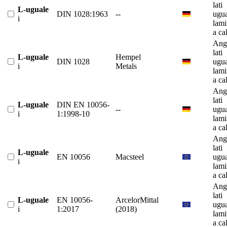
lati
L-uguale
DIN 1028:1963
--
ugua
i
lami
a ca
Ango
lati
L-uguale
Hempel
DIN 1028
ugua
i
Metals
lami
a ca
Ango
lati
L-uguale
DIN EN 10056-
--
ugua
i
1:1998-10
lami
a ca
Ango
lati
L-uguale
EN 10056
Macsteel
ugua
i
lami
a ca
Ango
lati
L-uguale
EN 10056-
ArcelorMittal
ugua
i
1:2017
(2018)
lami
a ca