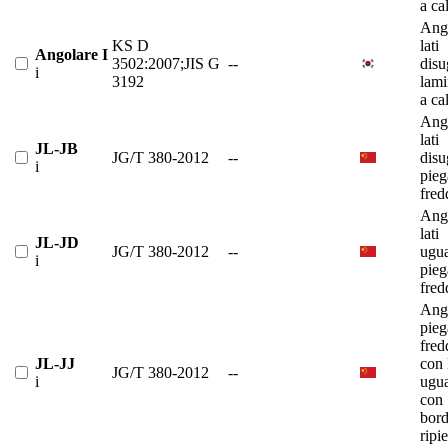
a ca
Ango
KS D
lati
Angolare I
3502:2007;JIS G
--
disu
i
3192
lami
a ca
Ango
lati
JL-JB
JG/T 380-2012
--
disu
i
pieg
fred
Ango
lati
JL-JD
JG/T 380-2012
--
ugua
i
pieg
fred
Ango
pieg
fred
JL-JJ
con 
JG/T 380-2012
--
i
ugua
con
bor
ripi