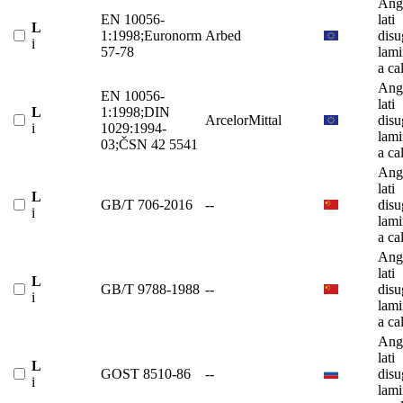
Ango
EN 10056-
lati
L
1:1998;Euronorm
Arbed
disu
i
57-78
lami
a ca
Ango
EN 10056-
lati
L
1:1998;DIN
ArcelorMittal
disu
i
1029:1994-
lami
03;ČSN 42 5541
a ca
Ango
lati
L
GB/T 706-2016
--
disu
i
lami
a ca
Ango
lati
L
GB/T 9788-1988
--
disu
i
lami
a ca
Ango
lati
L
GOST 8510-86
--
disu
i
lami