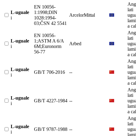
Ango
EN 10056-
lati
L-uguale
1:1998;DIN
ArcelorMittal
ugua
i
1028:1994-
lami
03;ČSN 42 5541
a ca
Ango
EN 10056-
lati
L-uguale
1;ASTM A 6/A
Arbed
ugua
i
6M;Euronorm
lami
56-77
a ca
Ango
lati
L-uguale
GB/T 706-2016
--
ugua
i
lami
a ca
Ango
lati
L-uguale
GB/T 4227-1984
--
ugua
i
lami
a ca
Ango
lati
L-uguale
GB/T 9787-1988
--
ugua
i
lami