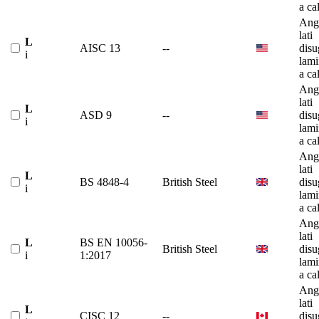
a ca
Ango
lati
L
AISC 13
--
disu
i
lami
a ca
Ango
lati
L
ASD 9
--
disu
i
lami
a ca
Ango
lati
L
BS 4848-4
British Steel
disu
i
lami
a ca
Ango
lati
L
BS EN 10056-
British Steel
disu
i
1:2017
lami
a ca
Ango
lati
L
CISC 12
--
disu