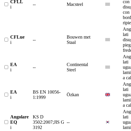
CFLL
con 
--
Macsteel
i
disu
con
bor
ripi
Ango
lati
CFLue
Bouwen met
--
disu
i
Staal
pieg
fred
Ango
lati
EA
Continental
--
ugua
i
Steel
lami
a ca
Ango
lati
EA
BS EN 10056-
Özkan
ugua
i
1:1999
lami
a ca
Ango
Angolare
KS D
lati
EQ
3502:2007;JIS G
--
ugua
i
3192
lami