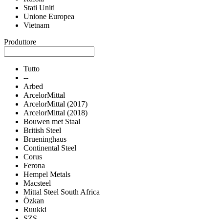
Stati Uniti
Unione Europea
Vietnam
Produttore
Tutto
--
Arbed
ArcelorMittal
ArcelorMittal (2017)
ArcelorMittal (2018)
Bouwen met Staal
British Steel
Brueninghaus
Continental Steel
Corus
Ferona
Hempel Metals
Macsteel
Mittal Steel South Africa
Özkan
Ruukki
SZS