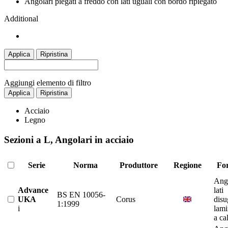
Angolari piegati a freddo con lati uguali con bordo ripiegato
Additional
Applica
Ripristina
Aggiungi elemento di filtro
Applica
Ripristina
Acciaio
Legno
Sezioni a L, Angolari in acciaio
Serie
Norma
Produttore
Regione
Fo
Ango
Advance
lati
BS EN 10056-
UKA
Corus
disu
1:1999
i
lami
a ca