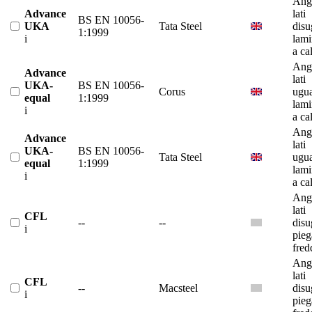
Ango
Advance
lati
BS EN 10056-
UKA
Tata Steel
disu
1:1999
i
lami
a ca
Ango
Advance
lati
UKA-
BS EN 10056-
Corus
ugua
equal
1:1999
lami
i
a ca
Ango
Advance
lati
UKA-
BS EN 10056-
Tata Steel
ugua
equal
1:1999
lami
i
a ca
Ango
lati
CFL
--
--
disu
i
pieg
fred
Ango
lati
CFL
--
Macsteel
disu
i
pieg