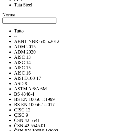
Tata Steel
Norma
Tutto
--
ABNT NBR 6355:2012
ADM 2015
ADM 2020
AISC 13
AISC 14
AISC 15
AISC 16
AISI D100-17
ASD 9
ASTM A 6/A 6M
BS 4848-4
BS EN 10056-1:1999
BS EN 10056-1:2017
CISC 12
CISC 9
ČSN 42 5541
ČSN 42 5545.01
ČSN EN 10056-1:2003