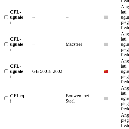
fred
Ango
CFL-
lati
uguale
--
--
ugua
i
pieg
fred
Ango
CFL-
lati
uguale
--
Macsteel
ugua
i
pieg
fred
Ango
CFL-
lati
uguale
GB 50018-2002
--
ugua
i
pieg
fred
Ango
lati
CFLeq
Bouwen met
--
ugua
i
Staal
pieg
fred
Ango
pieg
fred