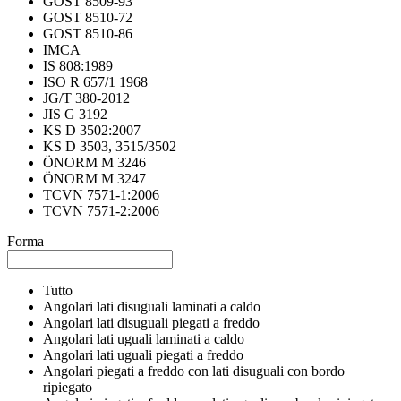
GOST 8509-93
GOST 8510-72
GOST 8510-86
IMCA
IS 808:1989
ISO R 657/1 1968
JG/T 380-2012
JIS G 3192
KS D 3502:2007
KS D 3503, 3515/3502
ÖNORM M 3246
ÖNORM M 3247
TCVN 7571-1:2006
TCVN 7571-2:2006
Forma
Tutto
Angolari lati disuguali laminati a caldo
Angolari lati disuguali piegati a freddo
Angolari lati uguali laminati a caldo
Angolari lati uguali piegati a freddo
Angolari piegati a freddo con lati disuguali con bordo
ripiegato