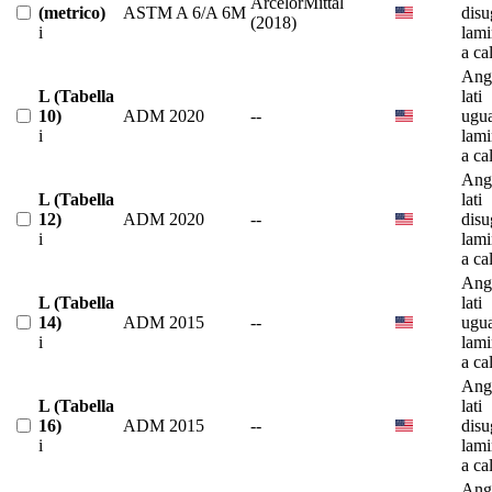
ArcelorMittal
(metrico)
ASTM A 6/A 6M
disu
(2018)
i
lami
a ca
Ango
L (Tabella
lati
10)
ADM 2020
--
ugua
i
lami
a ca
Ango
L (Tabella
lati
12)
ADM 2020
--
disu
i
lami
a ca
Ango
L (Tabella
lati
14)
ADM 2015
--
ugua
i
lami
a ca
Ango
L (Tabella
lati
16)
ADM 2015
--
disu
i
lami
a ca
Ango