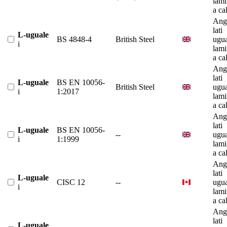
lami
a ca
Ango
lati
L-uguale
BS 4848-4
British Steel
ugua
i
lami
a ca
Ango
lati
L-uguale
BS EN 10056-
British Steel
ugua
i
1:2017
lami
a ca
Ango
lati
L-uguale
BS EN 10056-
--
ugua
i
1:1999
lami
a ca
Ango
lati
L-uguale
CISC 12
--
ugua
i
lami
a ca
Ango
lati
L-uguale