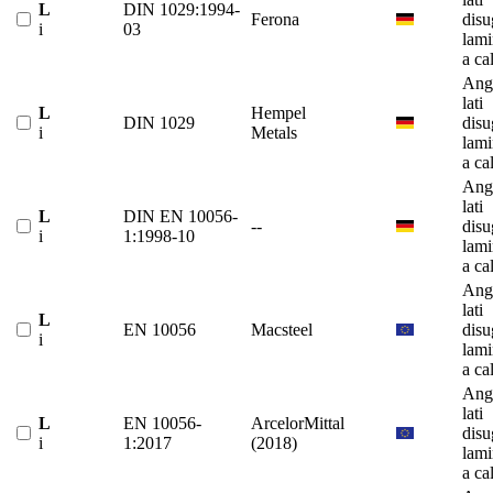
L
DIN 1029:1994-
Ferona
disu
i
03
lami
a ca
Ango
lati
L
Hempel
DIN 1029
disu
i
Metals
lami
a ca
Ango
lati
L
DIN EN 10056-
--
disu
i
1:1998-10
lami
a ca
Ango
lati
L
EN 10056
Macsteel
disu
i
lami
a ca
Ango
lati
L
EN 10056-
ArcelorMittal
disu
i
1:2017
(2018)
lami
a ca