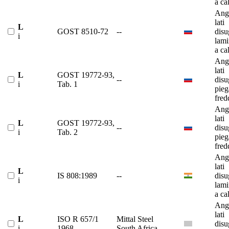
a ca
Ango
lati
L
GOST 8510-72
--
disu
i
lami
a ca
Ango
lati
L
GOST 19772-93,
--
disu
i
Tab. 1
pieg
fred
Ango
lati
L
GOST 19772-93,
--
disu
i
Tab. 2
pieg
fred
Ango
lati
L
IS 808:1989
--
disu
i
lami
a ca
Ango
lati
L
ISO R 657/1
Mittal Steel
disu
i
1968
South Africa