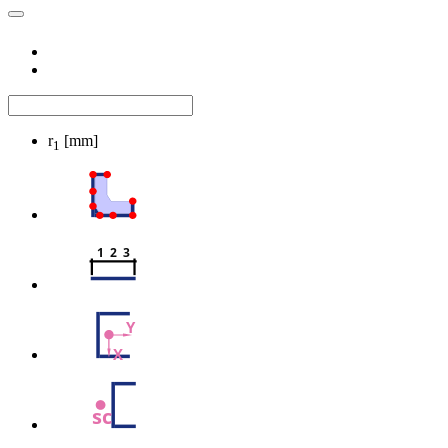
r
[mm]
1
1  2  3
Y
X
sc