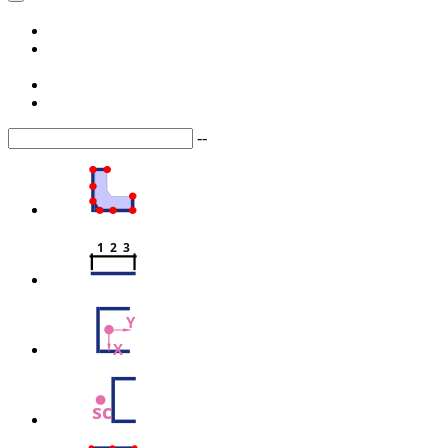
--
1  2  3
Y
X
sc