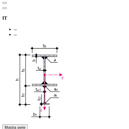
IT
--
--
b
I
a
f
t
t
w
I
h
y
h
a
t
IT
w,T
a
T
T
h
f,T
t
z
b
T
Mostra serie