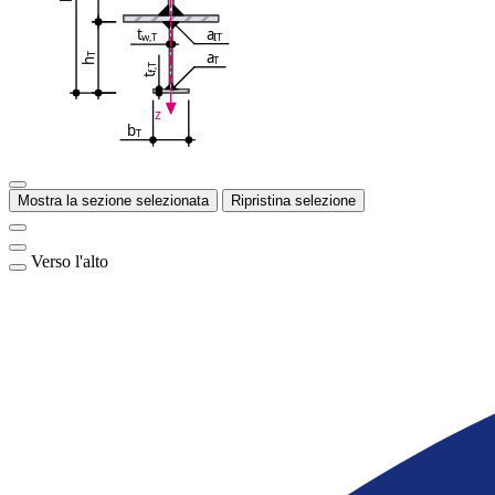
a
t
IT
w,T
a
T
T
h
f,T
t
z
b
T
Mostra la sezione selezionata
Ripristina selezione
Verso l'alto