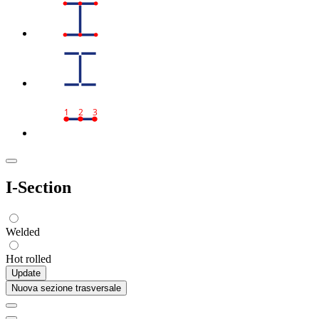
1
2
3
I-Section
Welded
Hot rolled
Update
Nuova sezione trasversale