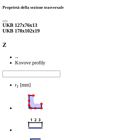
Proprietà della sezione trasversale
UKB 127x76x13
UKB 178x102x19
Z
--
Kovove profily
r
[mm]
1
1  2  3