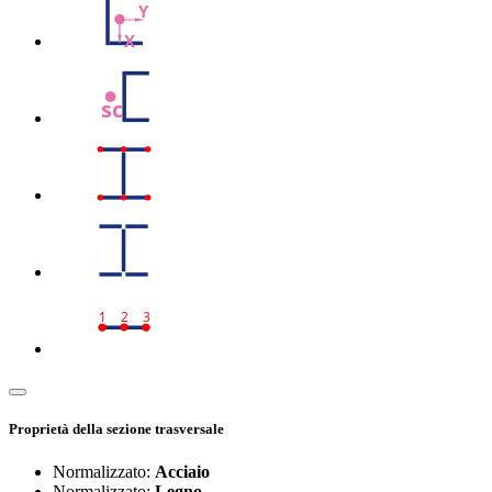
Y
X
sc
1
2
3
Proprietà della sezione trasversale
Normalizzato:
Acciaio
Normalizzato:
Legno