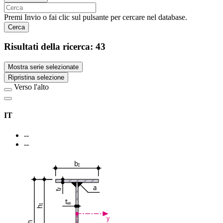
Premi Invio o fai clic sul pulsante per cercare nel database.
Cerca
Risultati della ricerca:
43
Mostra serie selezionate
Ripristina selezione
Verso l'alto
IT
--
--
b
I
a
f
t
t
w
I
h
y
h