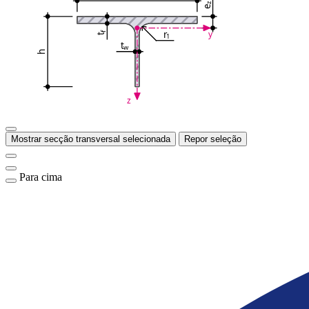
z
e
r
y
f
1
t
t
w
h
z
Mostrar secção transversal selecionada
Repor seleção
Para cima