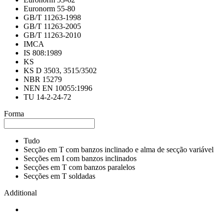
Euronorm 55-80
GB/T 11263-1998
GB/T 11263-2005
GB/T 11263-2010
IMCA
IS 808:1989
KS
KS D 3503, 3515/3502
NBR 15279
NEN EN 10055:1996
TU 14-2-24-72
Forma
Tudo
Secção em T com banzos inclinado e alma de secção variável
Secções em I com banzos inclinados
Secções em T com banzos paralelos
Secções em T soldadas
Additional