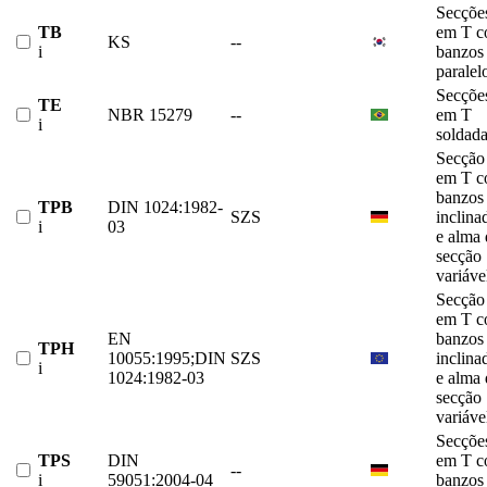
Secçõe
TB
em T 
KS
--
i
banzos
paralel
Secçõe
TE
NBR 15279
--
em T
i
soldad
Secção
em T 
banzos
TPB
DIN 1024:1982-
SZS
inclina
i
03
e alma 
secção
variáve
Secção
em T 
EN
banzos
TPH
10055:1995;DIN
SZS
inclina
i
1024:1982-03
e alma 
secção
variáve
Secçõe
TPS
DIN
em T 
--
i
59051:2004-04
banzos