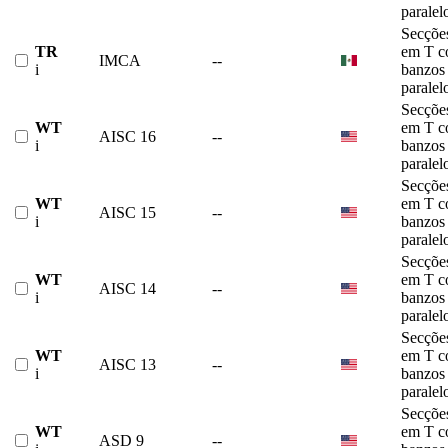
paralel
Secçõe
TR
em T 
IMCA
--
i
banzos
paralel
Secçõe
WT
em T 
AISC 16
--
i
banzos
paralel
Secçõe
WT
em T 
AISC 15
--
i
banzos
paralel
Secçõe
WT
em T 
AISC 14
--
i
banzos
paralel
Secçõe
WT
em T 
AISC 13
--
i
banzos
paralel
Secçõe
WT
em T 
ASD 9
--