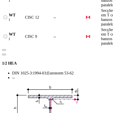
i
banzos
paralel
Secçõe
WT
em T 
CISC 12
--
i
banzos
paralel
Secçõe
WT
em T 
CISC 9
--
i
banzos
paralel
1/2 HEA
DIN 1025-3:1994-03;Euronorm 53-62
--
b
z
e
r
y
f
1
t
t
w
h