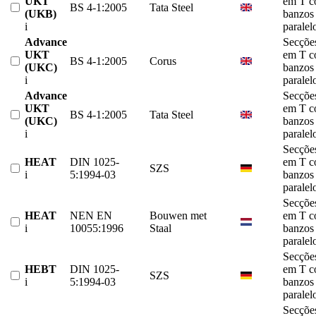
UKT
em T 
BS 4-1:2005
Tata Steel
(UKB)
banzos
i
paralel
Advance
Secçõe
UKT
em T 
BS 4-1:2005
Corus
(UKC)
banzos
i
paralel
Advance
Secçõe
UKT
em T 
BS 4-1:2005
Tata Steel
(UKC)
banzos
i
paralel
Secçõe
HEAT
DIN 1025-
em T 
SZS
i
5:1994-03
banzos
paralel
Secçõe
HEAT
NEN EN
Bouwen met
em T 
i
10055:1996
Staal
banzos
paralel
Secçõe
HEBT
DIN 1025-
em T 
SZS
i
5:1994-03
banzos
paralel
Secçõe