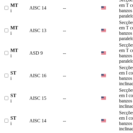
MT
em T 
AISC 14
--
i
banzos
paralel
Secçõe
MT
em T 
AISC 13
--
i
banzos
paralel
Secçõe
MT
em T 
ASD 9
--
i
banzos
paralel
Secçõe
ST
em I c
AISC 16
--
i
banzos
inclina
Secçõe
ST
em I c
AISC 15
--
i
banzos
inclina
Secçõe
ST
em I c
AISC 14
--
i
banzos
inclina