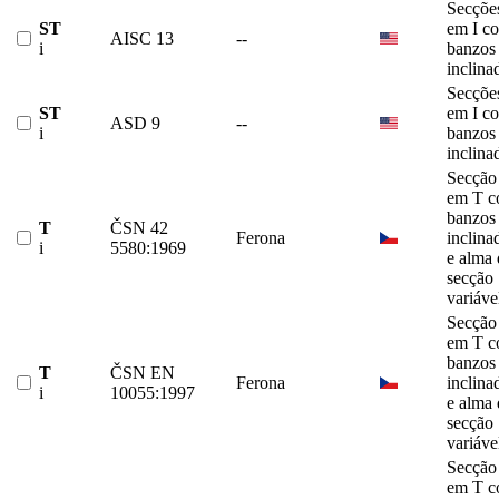
Secçõe
ST
em I c
AISC 13
--
i
banzos
inclina
Secçõe
ST
em I c
ASD 9
--
i
banzos
inclina
Secção
em T 
banzos
T
ČSN 42
Ferona
inclina
i
5580:1969
e alma 
secção
variáve
Secção
em T 
banzos
T
ČSN EN
Ferona
inclina
i
10055:1997
e alma 
secção
variáve
Secção
em T 