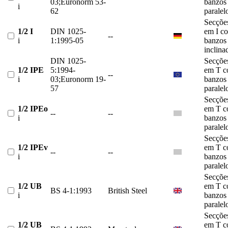
03;Euronorm 53-
banzos
i
62
paralel
Secçõe
1/2 I
DIN 1025-
em I c
--
i
1:1995-05
banzos
inclina
DIN 1025-
Secçõe
1/2 IPE
5:1994-
em T 
--
i
03;Euronorm 19-
banzos
57
paralel
Secçõe
1/2 IPEo
em T 
--
--
i
banzos
paralel
Secçõe
1/2 IPEv
em T 
--
--
i
banzos
paralel
Secçõe
1/2 UB
em T 
BS 4-1:1993
British Steel
i
banzos
paralel
Secçõe
1/2 UB
em T 