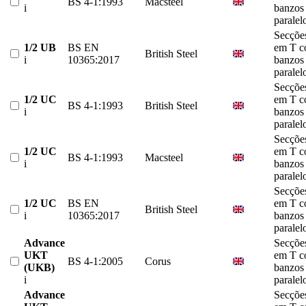
BS 4-1:1993
Macsteel
i
banzos
paralel
Secçõe
1/2 UB
BS EN
em T 
British Steel
i
10365:2017
banzos
paralel
Secçõe
1/2 UC
em T 
BS 4-1:1993
British Steel
i
banzos
paralel
Secçõe
1/2 UC
em T 
BS 4-1:1993
Macsteel
i
banzos
paralel
Secçõe
1/2 UC
BS EN
em T 
British Steel
i
10365:2017
banzos
paralel
Advance
Secçõe
UKT
em T 
BS 4-1:2005
Corus
(UKB)
banzos
i
paralel
Advance
Secçõe