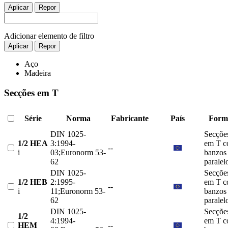
Aplicar
Repor
Adicionar elemento de filtro
Aplicar
Repor
Aço
Madeira
Secções em T
Série
Norma
Fabricante
País
Form
DIN 1025-
Secçõe
1/2 HEA
3:1994-
em T 
--
i
03;Euronorm 53-
banzos
62
paralel
DIN 1025-
Secçõe
1/2 HEB
2:1995-
em T 
--
i
11;Euronorm 53-
banzos
62
paralel
DIN 1025-
Secçõe
1/2
4:1994-
em T 
HEM
--