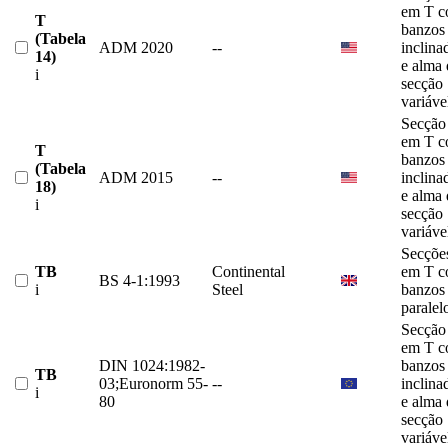
em T 
T
banzos
(Tabela
ADM 2020
--
inclina
14)
e alma 
i
secção
variáve
Secção
em T 
T
banzos
(Tabela
ADM 2015
--
inclina
18)
e alma 
i
secção
variáve
Secçõe
TB
Continental
em T 
BS 4-1:1993
i
Steel
banzos
paralel
Secção
em T 
DIN 1024:1982-
banzos
TB
03;Euronorm 55-
--
inclina
i
80
e alma 
secção
variáve