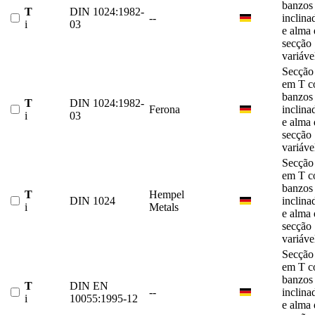
banzos
T
DIN 1024:1982-
--
inclina
i
03
e alma 
secção
variáve
Secção
em T 
banzos
T
DIN 1024:1982-
Ferona
inclina
i
03
e alma 
secção
variáve
Secção
em T 
banzos
T
Hempel
DIN 1024
inclina
i
Metals
e alma 
secção
variáve
Secção
em T 
banzos
T
DIN EN
--
inclina
i
10055:1995-12
e alma 