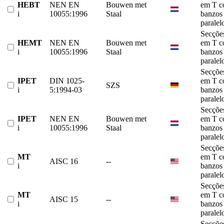
HEBT
NEN EN
Bouwen met
em T 
i
10055:1996
Staal
banzos
paralel
Secçõe
HEMT
NEN EN
Bouwen met
em T 
i
10055:1996
Staal
banzos
paralel
Secçõe
IPET
DIN 1025-
em T 
SZS
i
5:1994-03
banzos
paralel
Secçõe
IPET
NEN EN
Bouwen met
em T 
i
10055:1996
Staal
banzos
paralel
Secçõe
MT
em T 
AISC 16
--
i
banzos
paralel
Secçõe
MT
em T 
AISC 15
--
i
banzos
paralel
Secçõe