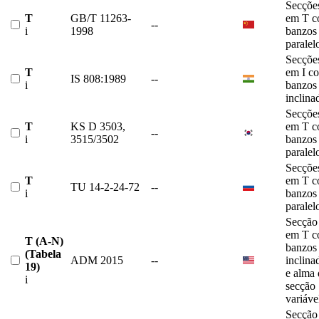
Secçõe
T
GB/T 11263-
em T 
--
i
1998
banzos
paralel
Secçõe
T
em I c
IS 808:1989
--
i
banzos
inclina
Secçõe
T
KS D 3503,
em T 
--
i
3515/3502
banzos
paralel
Secçõe
T
em T 
TU 14-2-24-72
--
i
banzos
paralel
Secção
em T 
T (A-N)
banzos
(Tabela
ADM 2015
--
inclina
19)
e alma 
i
secção
variáve
Secção