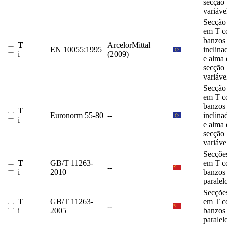
secção
variáve
Secção
em T 
banzos
T
ArcelorMittal
EN 10055:1995
inclina
i
(2009)
e alma 
secção
variáve
Secção
em T 
banzos
T
Euronorm 55-80
--
inclina
i
e alma 
secção
variáve
Secçõe
T
GB/T 11263-
em T 
--
i
2010
banzos
paralel
Secçõe
T
GB/T 11263-
em T 
--
i
2005
banzos
paralel