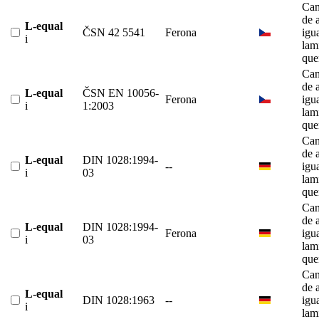
Can
de 
L-equal
ČSN 42 5541
Ferona
igu
i
lam
que
Can
de 
L-equal
ČSN EN 10056-
Ferona
igu
i
1:2003
lam
que
Can
de 
L-equal
DIN 1028:1994-
--
igu
i
03
lam
que
Can
de 
L-equal
DIN 1028:1994-
Ferona
igu
i
03
lam
que
Can
de 
L-equal
DIN 1028:1963
--
igu
i
lam