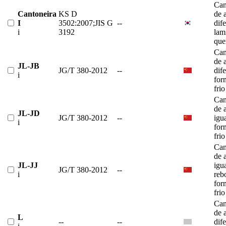
Can
Cantoneira
KS D
de 
I
3502:2007;JIS G
--
dif
i
3192
lam
que
Can
de 
JL-JB
JG/T 380-2012
--
dif
i
for
frio
Can
de 
JL-JD
JG/T 380-2012
--
igu
i
for
frio
Can
de 
JL-JJ
igu
JG/T 380-2012
--
i
reb
for
frio
Can
de 
L
--
--
dif