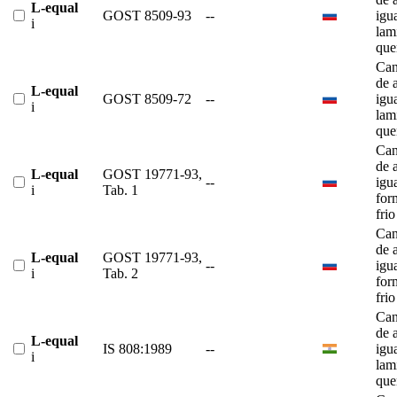
L-equal
GOST 8509-93
--
igu
i
lam
que
Can
de 
L-equal
GOST 8509-72
--
igu
i
lam
que
Can
de 
L-equal
GOST 19771-93,
--
igu
i
Tab. 1
for
frio
Can
de 
L-equal
GOST 19771-93,
--
igu
i
Tab. 2
for
frio
Can
de 
L-equal
IS 808:1989
--
igu
i
lam
que