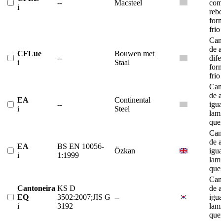
--
Macsteel
co
i
reb
for
frio
Can
de 
CFLue
Bouwen met
--
dif
i
Staal
for
frio
Can
de 
EA
Continental
--
igu
i
Steel
lam
que
Can
de 
EA
BS EN 10056-
Özkan
igu
i
1:1999
lam
que
Can
Cantoneira
KS D
de 
EQ
3502:2007;JIS G
--
igu
i
3192
lam
que