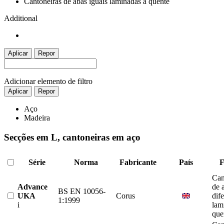
Cantoneiras de abas iguais laminadas a quente
Additional
Aplicar
Repor
Adicionar elemento de filtro
Aplicar
Repor
Aço
Madeira
Secções em L, cantoneiras em aço
Série
Norma
Fabricante
País
F
Can
Advance
de 
BS EN 10056-
UKA
Corus
dif
1:1999
i
lam
que