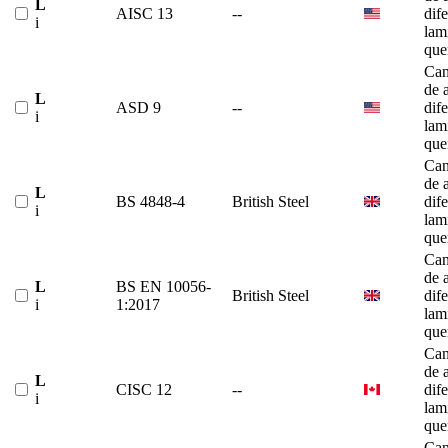
L
AISC 13
--
dif
i
lam
que
Can
de 
L
ASD 9
--
dif
i
lam
que
Can
de 
L
BS 4848-4
British Steel
dif
i
lam
que
Can
de 
L
BS EN 10056-
British Steel
dif
i
1:2017
lam
que
Can
de 
L
CISC 12
--
dif
i
lam
que
Can