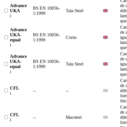
Can
Advance
de 
BS EN 10056-
UKA
Tata Steel
dif
1:1999
i
lam
que
Can
Advance
de 
UKA-
BS EN 10056-
Corus
igu
equal
1:1999
lam
i
que
Can
Advance
de 
UKA-
BS EN 10056-
Tata Steel
igu
equal
1:1999
lam
i
que
Can
de 
CFL
--
--
dif
i
for
frio
Can
de 
CFL
--
Macsteel
dif
i
for