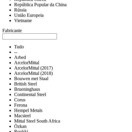
República Popular da China
Rússia
União Europeia
Vietname
Fabricante
Tudo
--
Arbed
ArcelorMittal
ArcelorMittal (2017)
ArcelorMittal (2018)
Bouwen met Staal
British Steel
Brueninghaus
Continental Steel
Corus
Ferona
Hempel Metals
Macsteel
Mittal Steel South Africa
Özkan
Ruukki