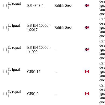
de 
L-equal
BS 4848-4
British Steel
igu
i
lam
que
Can
de 
L-igual
BS EN 10056-
British Steel
igu
i
1:2017
lam
que
Can
de 
L-equal
BS EN 10056-
--
igu
i
1:1999
lam
que
Can
de 
L-igual
CISC 12
--
igu
i
lam
que
Can
de 
L-equal
CISC 9
--
igu
i
lam
que