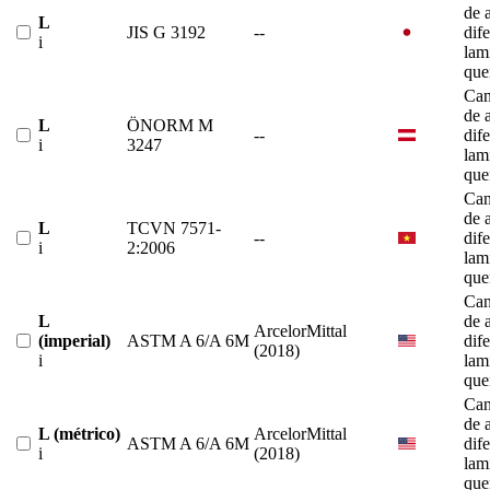
de 
L
JIS G 3192
--
dif
i
lam
que
Can
de 
L
ÖNORM M
--
dif
i
3247
lam
que
Can
de 
L
TCVN 7571-
--
dif
i
2:2006
lam
que
Can
L
de 
ArcelorMittal
(imperial)
ASTM A 6/A 6M
dif
(2018)
i
lam
que
Can
de 
L (métrico)
ArcelorMittal
ASTM A 6/A 6M
dif
i
(2018)
lam
que