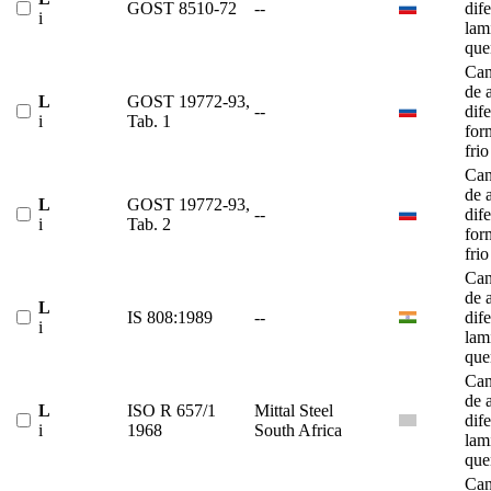
GOST 8510-72
--
dif
i
lam
que
Can
de 
L
GOST 19772-93,
--
dif
i
Tab. 1
for
frio
Can
de 
L
GOST 19772-93,
--
dif
i
Tab. 2
for
frio
Can
de 
L
IS 808:1989
--
dif
i
lam
que
Can
de 
L
ISO R 657/1
Mittal Steel
dif
i
1968
South Africa
lam
que
Can