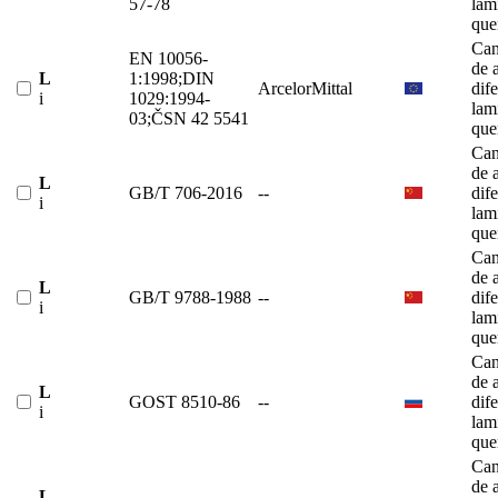
57-78
lam
que
Can
EN 10056-
de 
L
1:1998;DIN
ArcelorMittal
dif
i
1029:1994-
lam
03;ČSN 42 5541
que
Can
de 
L
GB/T 706-2016
--
dif
i
lam
que
Can
de 
L
GB/T 9788-1988
--
dif
i
lam
que
Can
de 
L
GOST 8510-86
--
dif
i
lam
que
Can
de 
L