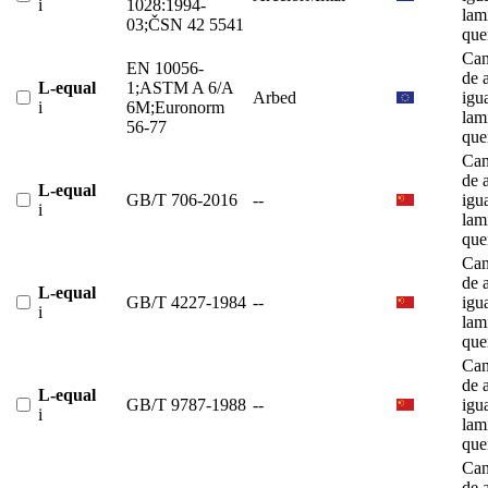
i
1028:1994-
lam
03;ČSN 42 5541
que
Can
EN 10056-
de 
L-equal
1;ASTM A 6/A
Arbed
igu
i
6M;Euronorm
lam
56-77
que
Can
de 
L-equal
GB/T 706-2016
--
igu
i
lam
que
Can
de 
L-equal
GB/T 4227-1984
--
igu
i
lam
que
Can
de 
L-equal
GB/T 9787-1988
--
igu
i
lam
que
Can
de 