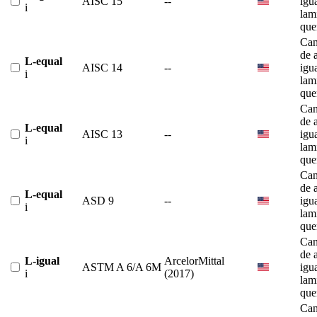
AISC 15
--
igu
i
lam
que
Can
de 
L-equal
AISC 14
--
igu
i
lam
que
Can
de 
L-equal
AISC 13
--
igu
i
lam
que
Can
de 
L-equal
ASD 9
--
igu
i
lam
que
Can
de 
L-igual
ArcelorMittal
ASTM A 6/A 6M
igu
i
(2017)
lam
que
Can