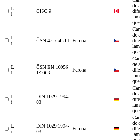
de 
L
CISC 9
--
dif
i
lam
que
Can
de 
L
ČSN 42 5545.01
Ferona
dif
i
lam
que
Can
de 
L
ČSN EN 10056-
Ferona
dif
i
1:2003
lam
que
Can
de 
L
DIN 1029:1994-
--
dif
i
03
lam
que
Can
de 
L
DIN 1029:1994-
Ferona
dif
i
03
lam
que