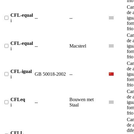
frio
Can
de 
CFL-equal
--
--
igu
i
for
frio
Can
de 
CFL-equal
--
Macsteel
igu
i
for
frio
Can
de 
CFL-igual
GB 50018-2002
--
igu
i
for
frio
Can
de 
CFLeq
Bouwen met
--
igu
i
Staal
for
frio
Can
de 
dif
CFLL