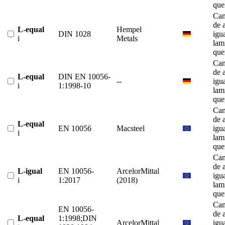
que
Can
de 
L-equal
Hempel
DIN 1028
igu
i
Metals
lam
que
Can
de 
L-equal
DIN EN 10056-
--
igu
i
1:1998-10
lam
que
Can
de 
L-equal
EN 10056
Macsteel
igu
i
lam
que
Can
de 
L-igual
EN 10056-
ArcelorMittal
igu
i
1:2017
(2018)
lam
que
Can
EN 10056-
de 
L-equal
1:1998;DIN
ArcelorMittal
igu