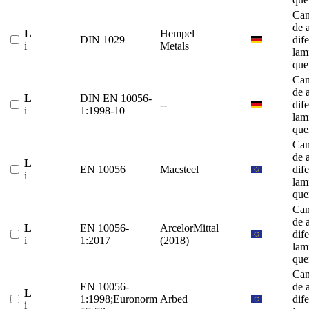
Can
de 
L
Hempel
DIN 1029
dif
i
Metals
lam
que
Can
de 
L
DIN EN 10056-
--
dif
i
1:1998-10
lam
que
Can
de 
L
EN 10056
Macsteel
dif
i
lam
que
Can
de 
L
EN 10056-
ArcelorMittal
dif
i
1:2017
(2018)
lam
que
Can
EN 10056-
de 
L
1:1998;Euronorm
Arbed
dif
i