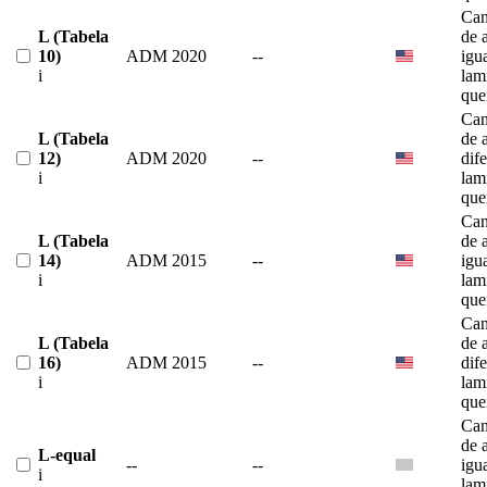
Can
L (Tabela
de 
10)
ADM 2020
--
igu
i
lam
que
Can
L (Tabela
de 
12)
ADM 2020
--
dif
i
lam
que
Can
L (Tabela
de 
14)
ADM 2015
--
igu
i
lam
que
Can
L (Tabela
de 
16)
ADM 2015
--
dif
i
lam
que
Can
de 
L-equal
--
--
igu
i
lam