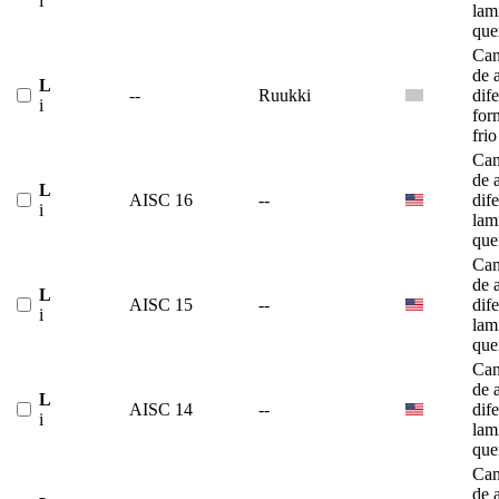
i
lam
que
Can
de 
L
--
Ruukki
dif
i
for
frio
Can
de 
L
AISC 16
--
dif
i
lam
que
Can
de 
L
AISC 15
--
dif
i
lam
que
Can
de 
L
AISC 14
--
dif
i
lam
que
Can
de 