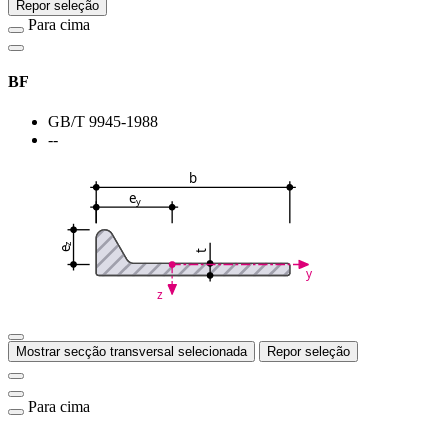
Repor seleção
Para cima
BF
GB/T 9945-1988
--
b
e
y
z
e
t
y
z
Mostrar secção transversal selecionada
Repor seleção
Para cima