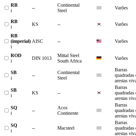
RB
Continental
--
Varões
i
Steel
RB
KS
--
Varões
i
RB
(imperial)
AISC
--
Varões
i
ROD
Mittal Steel
DIN 1013
Varões
i
South Africa
Barras
SB
Continental
--
quadradas 
i
Steel
arestas viv
Barras
SB
KS
--
quadradas 
i
arestas viv
Barras
SQ
Acos
--
quadradas 
i
Continente
arestas viv
Barras
SQ
--
Macsteel
quadradas 
i
arestas viv