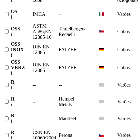
i
2008
octogonais
OS
IMCA
--
Varões
i
ASTM
OSS
Teufelberger-
A586;EN
Cabos
i
Redaelli
12385-10
OSS
DIN EN
INOX
FATZER
Cabos
12385
i
OSS
DIN EN
VERZ
FATZER
Cabos
12385
i
R
--
--
Varões
i
R
Hempel
--
Varões
i
Metals
R
--
Macsteel
Varões
i
R
ČSN EN
Ferona
Varões
i
10060:2004