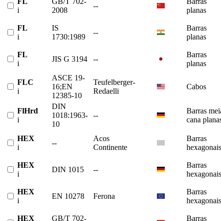
FL
GB/T 702-
Barras
--
i
2008
planas
FL
IS
Barras
--
i
1730:1989
planas
FL
Barras
JIS G 3194
--
i
planas
ASCE 19-
FLC
Teufelberger-
16;EN
Cabos
i
Redaelli
12385-10
DIN
FlHrd
Barras mei
1018:1963-
--
i
cana plana
10
HEX
Acos
Barras
--
i
Continente
hexagonai
HEX
Barras
DIN 1015
--
i
hexagonai
HEX
Barras
EN 10278
Ferona
i
hexagonai
HEX
GB/T 702-
Barras