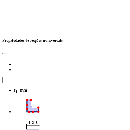
Propriedades de secções transversais
r
[mm]
1
1  2  3