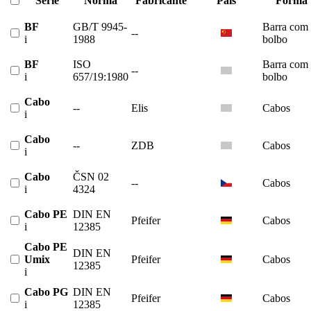
Série
Norma
Fabricante
País
Forma
BF
GB/T 9945-
Barra com
--
i
1988
bolbo
BF
ISO
Barra com
--
i
657/19:1980
bolbo
Cabo
--
Elis
Cabos
i
Cabo
--
ZDB
Cabos
i
Cabo
ČSN 02
--
Cabos
i
4324
Cabo PE
DIN EN
Pfeifer
Cabos
i
12385
Cabo PE
DIN EN
Umix
Pfeifer
Cabos
12385
i
Cabo PG
DIN EN
Pfeifer
Cabos
i
12385