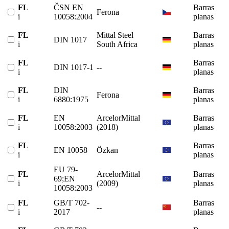
FL
ČSN EN
Barras
Ferona
i
10058:2004
planas
FL
Mittal Steel
Barras
DIN 1017
i
South Africa
planas
FL
Barras
DIN 1017-1
--
i
planas
FL
DIN
Barras
Ferona
i
6880:1975
planas
FL
EN
ArcelorMittal
Barras
i
10058:2003
(2018)
planas
FL
Barras
EN 10058
Özkan
i
planas
EU 79-
FL
ArcelorMittal
Barras
69;EN
i
(2009)
planas
10058:2003
FL
GB/T 702-
Barras
--
i
2017
planas