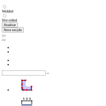
Welded
Hot rolled
Atualizar
Nova secção
--
1  2  3