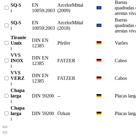
Barras
SQ-S
EN
ArcelorMittal
quadradas 
i
10059:2003
(2009)
arestas viv
Barras
SQ-S
EN
ArcelorMittal
quadradas 
i
10059:2003
(2018)
arestas viv
Tirante
DIN EN
Umix
Pfeifer
Varões
12385
i
VVS
DIN EN
INOX
FATZER
Cabos
12385
i
VVS
DIN EN
VERZ
FATZER
Cabos
12385
i
Chapa
larga
DIN 59200
--
Placas larg
i
Chapa
larga
DIN 59200
Özkan
Placas larg
i