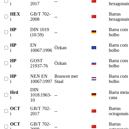
--
i
2017
hexagonai
HEX
GB/T 702-
Barras
--
i
2008
hexagonai
HP
DIN 1019
Barra com
--
i
(10.59)
bolbo
HP
EN
Barra com
Özkan
i
10067:1996
bolbo
HP
GOST
Barra com
Özkan
i
21937-76
bolbo
HP
NEN EN
Bouwen met
Barra com
i
10067:1997
Staal
bolbo
DIN
Hrd
Barra meia
1018:1963-
--
i
cana
10
OCT
GB/T 702-
Barras
--
i
2017
octogonais
OCT
GB/T 702-
Barras
--