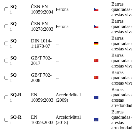
Barras
SQ
ČSN EN
Ferona
quadradas 
i
10059:2004
arestas viv
Barras
SQ
ČSN EN
Ferona
quadradas 
i
10278:2003
arestas viv
Barras
SQ
DIN 1014-
--
quadradas 
i
1:1978-07
arestas viv
Barras
SQ
GB/T 702-
--
quadradas 
i
2017
arestas viv
Barras
SQ
GB/T 702-
--
quadradas 
i
2008
arestas viv
Barras
SQ-R
EN
ArcelorMittal
quadradas 
i
10059:2003
(2009)
arestas
arredondad
Barras
SQ-R
EN
ArcelorMittal
quadradas 
i
10059:2003
(2018)
arestas
arredondad