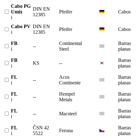
Cabo PG
DIN EN
Umix
Pfeifer
Cabos
12385
i
Cabo PV
DIN EN
Pfeifer
Cabos
i
12385
FB
Continental
Barras
--
i
Steel
planas
FB
Barras
KS
--
i
planas
FL
Acos
Barras
--
i
Continente
planas
FL
Hempel
Barras
--
i
Metals
planas
FL
Barras
--
Macsteel
i
planas
FL
ČSN 42
Barras
Ferona
i
5522
planas