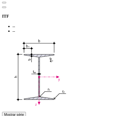
ITF
--
--
b
b
1
s
f
f
t
t
w
h
y
r
1
r
2
z
Mostrar série