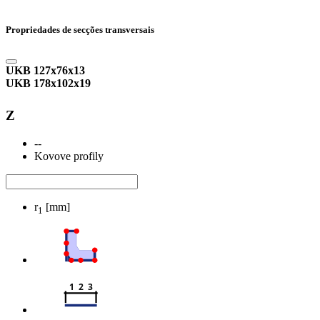
Propriedades de secções transversais
UKB 127x76x13
UKB 178x102x19
Z
--
Kovove profily
r
[mm]
1
1  2  3