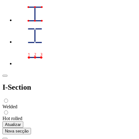
1
2
3
I-Section
Welded
Hot rolled
Atualizar
Nova secção