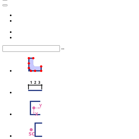
--
1  2  3
Y
X
sc