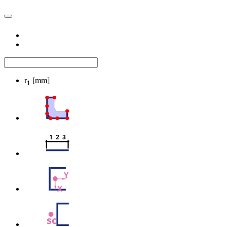
r
[mm]
1
1  2  3
Y
X
sc