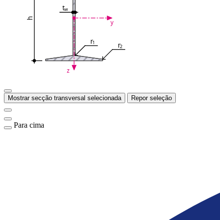
t
w
h
y
r
1
r
2
z
Mostrar secção transversal selecionada
Repor seleção
Para cima