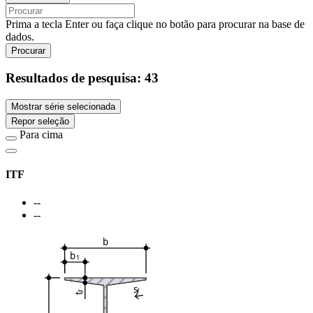
Prima a tecla Enter ou faça clique no botão para procurar na base de
dados.
Procurar
Resultados de pesquisa:
43
Mostrar série selecionada
Repor seleção
Para cima
ITF
--
--
b
b
1
s
f
f
t