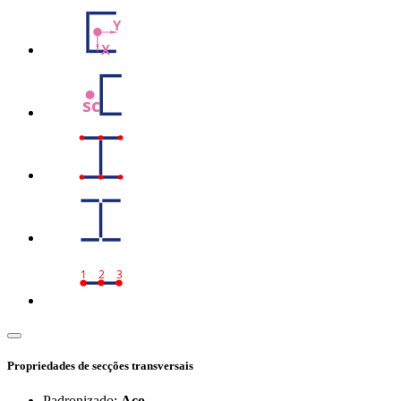
Y
X
sc
1
2
3
Propriedades de secções transversais
Padronizado:
Aço