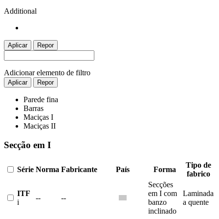
Additional
Aplicar
Repor
Adicionar elemento de filtro
Aplicar
Repor
Parede fina
Barras
Maciças I
Maciças II
Secção em I
Tipo de
Série
Norma
Fabricante
País
Forma
fabrico
Secções
ITF
em I com
Laminada
--
--
i
banzo
a quente
inclinado