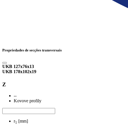
Propriedades de secções transversais
UKB 127x76x13
UKB 178x102x19
Z
--
Kovove profily
r
[mm]
1