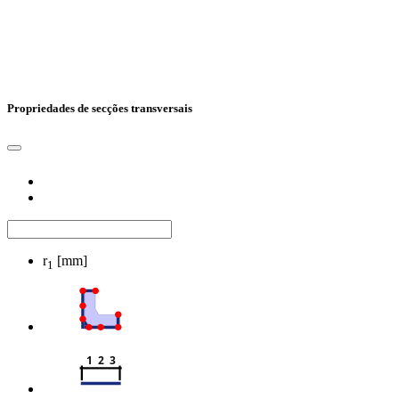
Propriedades de secções transversais
r
[mm]
1
1  2  3