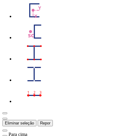
Y
X
sc
1
2
3
Eliminar seleção
Repor
Para cima