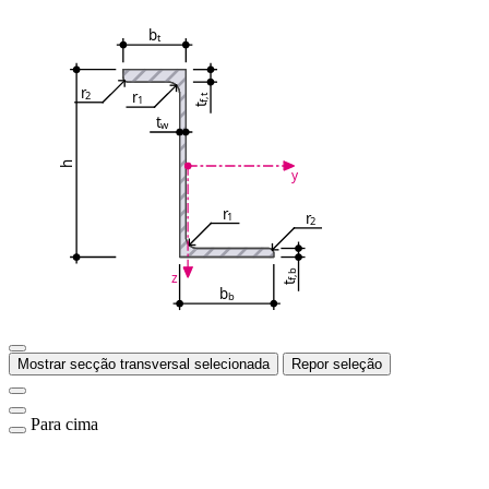
b
t
r
r
2
f,t
1
t
t
w
h
y
r
r
1
2
f,b
z
t
b
b
Mostrar secção transversal selecionada
Repor seleção
Para cima