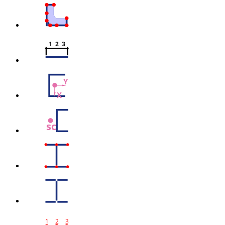
1  2  3
Y
X
sc
1
2
3