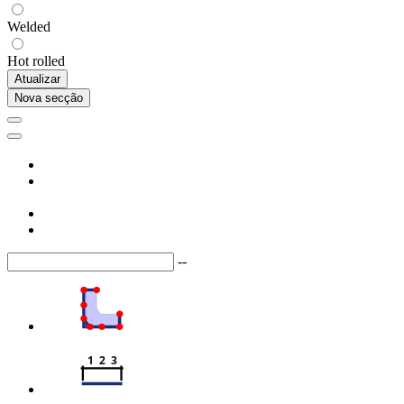
Welded
Hot rolled
Atualizar
Nova secção
--
1  2  3