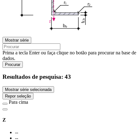
r
r
1
2
f,b
z
t
b
b
Mostrar série
Prima a tecla Enter ou faça clique no botão para procurar na base de
dados.
Procurar
Resultados de pesquisa:
43
Mostrar série selecionada
Repor seleção
Para cima
Z
--
--