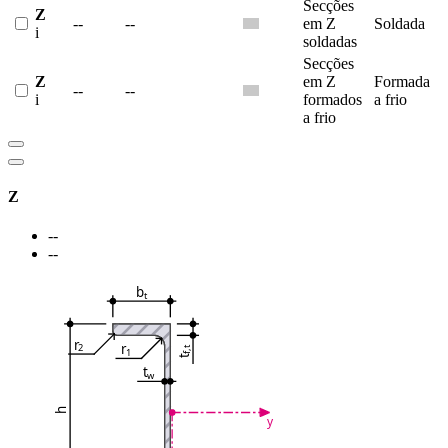
Secções
Z
--
--
em Z
Soldada
i
soldadas
Secções
Z
em Z
Formada
--
--
i
formados
a frio
a frio
Z
--
--
b
t
r
r
2
f,t
1
t
t
w
h
y