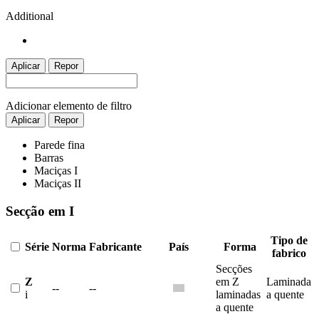
Additional
Aplicar
Repor
Adicionar elemento de filtro
Aplicar
Repor
Parede fina
Barras
Maciças I
Maciças II
Secção em I
Tipo de
Série
Norma
Fabricante
País
Forma
fabrico
Secções
Z
em Z
Laminada
--
--
i
laminadas
a quente
a quente