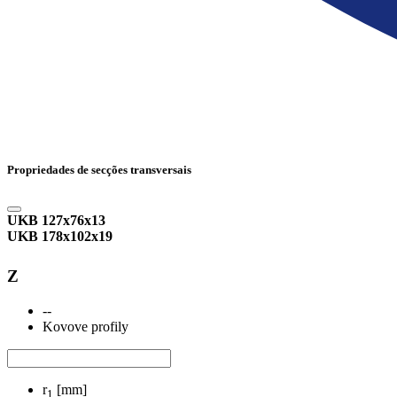
Propriedades de secções transversais
UKB 127x76x13
UKB 178x102x19
Z
--
Kovove profily
r
[mm]
1