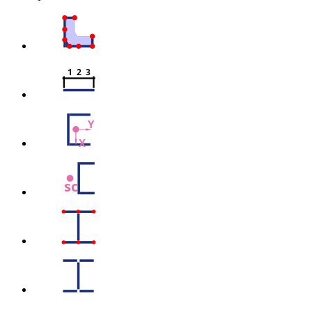
1  2  3
Y
X
sc