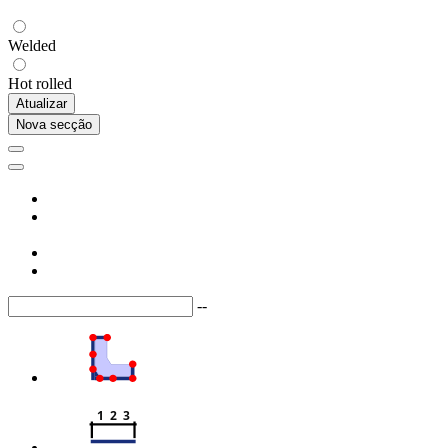
Welded
Hot rolled
Atualizar
Nova secção
--
1  2  3