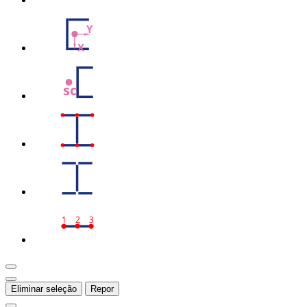
Y
X
sc
1
2
3
Eliminar seleção
Repor