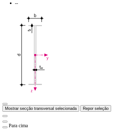
--
b
f
t
d
y
t
w
z
Mostrar secção transversal selecionada
Repor seleção
Para cima