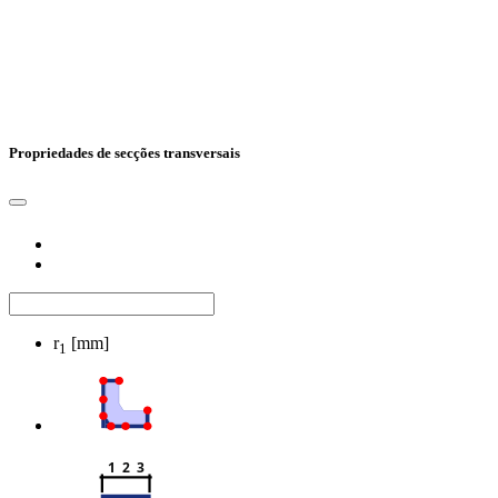
Propriedades de secções transversais
r
[mm]
1
1  2  3