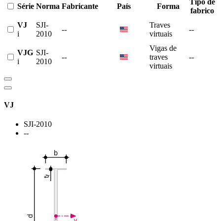
Tipo de
Série
Norma
Fabricante
País
Forma
fabrico
VJ
SJI-
Traves
--
--
i
2010
virtuais
Vigas de
VJG
SJI-
--
traves
--
i
2010
virtuais
VJ
SJI-2010
--
b
f
t
d
y