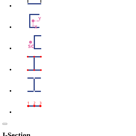
Y
X
sc
1
2
3
I-Section