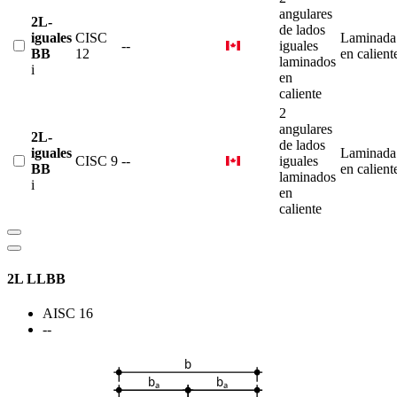
angulares
2L-
de lados
iguales
CISC
Laminada
--
iguales
BB
12
en calient
laminados
i
en
caliente
2
angulares
2L-
de lados
iguales
Laminada
CISC 9
--
iguales
BB
en calient
laminados
i
en
caliente
2L LLBB
AISC 16
--
b
b
b
a
a