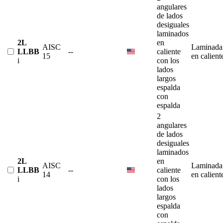
angulares
de lados
desiguales
laminados
2L
en
AISC
Laminada
LLBB
--
caliente
15
en calient
i
con los
lados
largos
espalda
con
espalda
2
angulares
de lados
desiguales
laminados
2L
en
AISC
Laminada
LLBB
--
caliente
14
en calient
i
con los
lados
largos
espalda
con