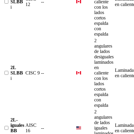
SLBB
--
caliente
12
en calient
i
con los
lados
cortos
espalda
con
espalda
2
angulares
de lados
desiguales
laminados
2L
en
Laminada
SLBB
CISC 9
--
caliente
en calient
i
con los
lados
cortos
espalda
con
espalda
2
angulares
2L-
de lados
iguales
AISC
Laminada
--
iguales
BB
16
en calient
laminados