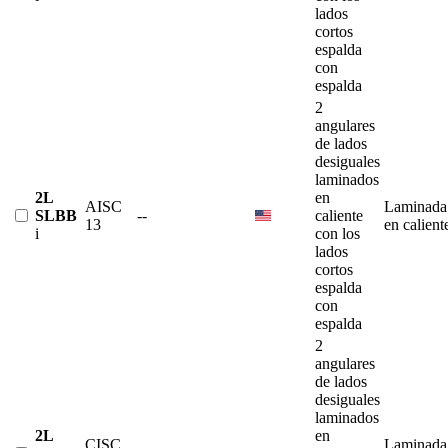
lados
cortos
espalda
con
espalda
2
angulares
de lados
desiguales
laminados
2L
en
AISC
Laminada
SLBB
--
caliente
13
en calient
i
con los
lados
cortos
espalda
con
espalda
2
angulares
de lados
desiguales
laminados
2L
en
CISC
Laminada