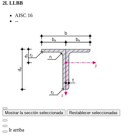
2L LLBB
AISC 16
--
b
b
b
a
a
r
r
2
z
e
1
y
a
d
t
r
2
z
Mostrar la sección seleccionada
Restablecer seleccionadas
Ir arriba