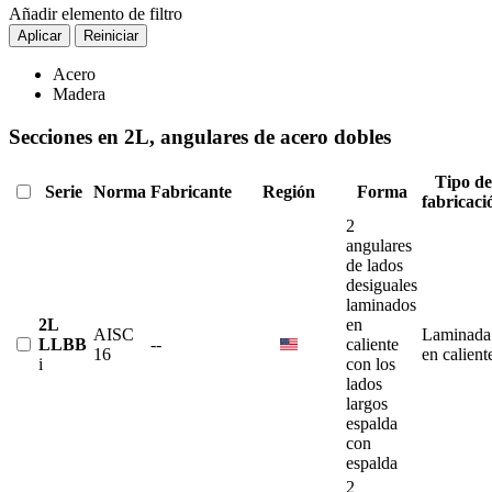
Añadir elemento de filtro
Aplicar
Reiniciar
Acero
Madera
Secciones en 2L, angulares de acero dobles
Tipo de
Serie
Norma
Fabricante
Región
Forma
fabricaci
2
angulares
de lados
desiguales
laminados
2L
en
AISC
Laminada
LLBB
--
caliente
16
en calient
i
con los
lados
largos
espalda
con
espalda
2