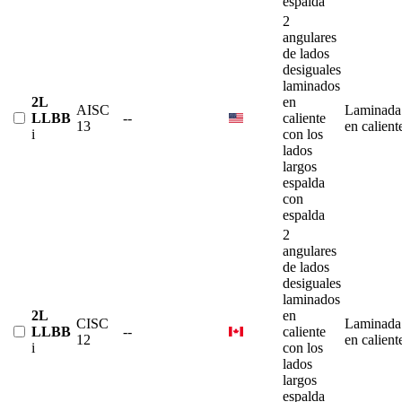
espalda
2
angulares
de lados
desiguales
laminados
2L
en
AISC
Laminada
LLBB
--
caliente
13
en calient
i
con los
lados
largos
espalda
con
espalda
2
angulares
de lados
desiguales
laminados
2L
en
CISC
Laminada
LLBB
--
caliente
12
en calient
i
con los
lados
largos
espalda