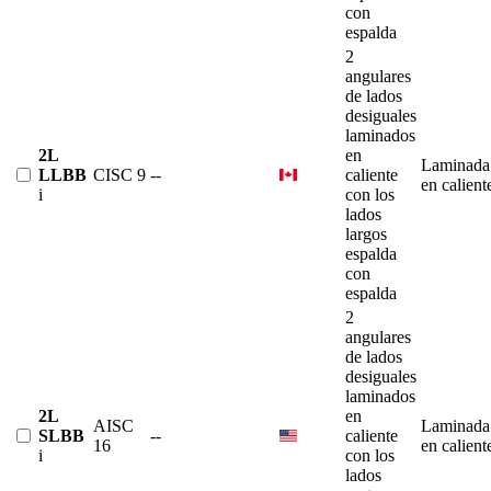
con
espalda
2
angulares
de lados
desiguales
laminados
2L
en
Laminada
LLBB
CISC 9
--
caliente
en calient
i
con los
lados
largos
espalda
con
espalda
2
angulares
de lados
desiguales
laminados
2L
en
AISC
Laminada
SLBB
--
caliente
16
en calient
i
con los
lados