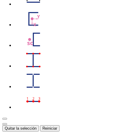
Y
X
sc
1
2
3
Quitar la selección
Reiniciar