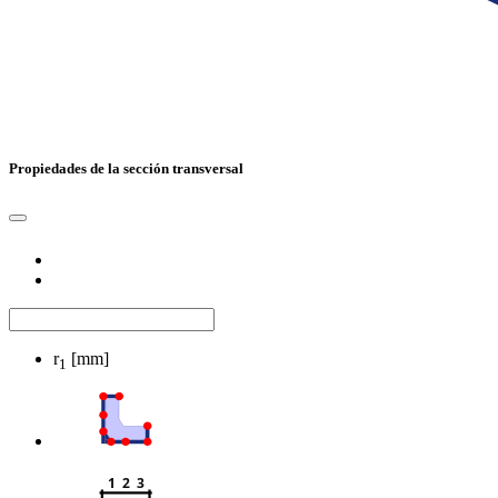
Propiedades de la sección transversal
r
[mm]
1
1  2  3