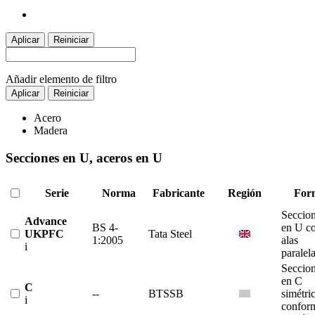
Aplicar
Reiniciar
Añadir elemento de filtro
Aplicar
Reiniciar
Acero
Madera
Secciones en U, aceros en U
Serie
Norma
Fabricante
Región
For
Seccio
Advance
BS 4-
en U c
UKPFC
Tata Steel
1:2005
alas
i
paralel
Seccio
en C
C
--
BTSSB
simétri
i
confor