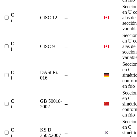
Seccio
en U c
C
CISC 12
--
alas de
i
sección
variabl
Seccio
en U c
C
CISC 9
--
alas de
i
sección
variabl
Seccio
en C
C
DASt Ri.
--
simétri
i
016
confor
en frío
Seccio
en C
C
GB 50018-
--
simétri
i
2002
confor
en frío
Seccio
en C
C
KS D
--
simétri
i
3502:2007