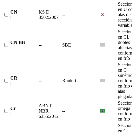
Seccio
en U c
CN
KS D
--
alas de
i
3502:2007
sección
variabl
Seccio
en CL
CN BB
dobles
--
SBE
i
abiertas
confor
en frío
Seccio
en C
simétri
CR
--
Ruukki
confor
i
en frío
alas
plegad
Seccio
ABNT
Cr
omega
NBR
--
i
confor
6355:2012
en frío
Seccio
en C