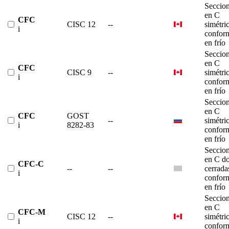
Seccio
en C
CFC
CISC 12
--
simétri
i
confor
en frío
Seccio
en C
CFC
CISC 9
--
simétri
i
confor
en frío
Seccio
en C
CFC
GOST
--
simétri
i
8282-83
confor
en frío
Seccio
en C do
CFC-C
--
--
cerrada
i
confor
en frío
Seccio
en C
CFC-M
CISC 12
--
simétri
i
confor