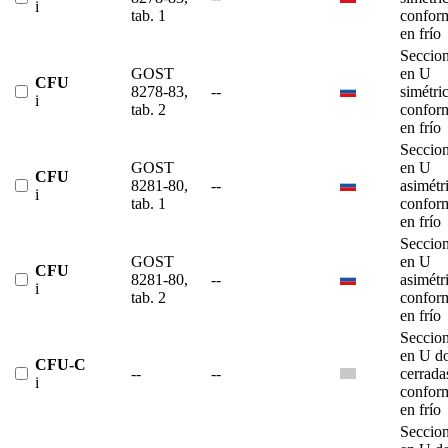
i
tab. 1
confor
en frío
Seccio
GOST
en U
CFU
8278-83,
--
simétri
i
tab. 2
confor
en frío
Seccio
GOST
en U
CFU
8281-80,
--
asimétr
i
tab. 1
confor
en frío
Seccio
GOST
en U
CFU
8281-80,
--
asimétr
i
tab. 2
confor
en frío
Seccio
en U d
CFU-C
--
--
cerrada
i
confor
en frío
Seccio