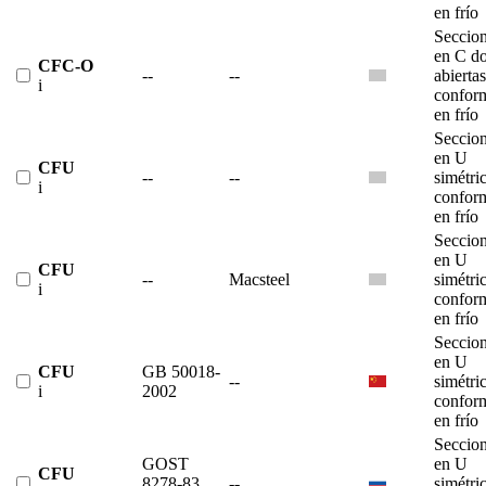
en frío
Seccio
en C do
CFC-O
--
--
abiertas
i
confor
en frío
Seccio
en U
CFU
--
--
simétri
i
confor
en frío
Seccio
en U
CFU
--
Macsteel
simétri
i
confor
en frío
Seccio
en U
CFU
GB 50018-
--
simétri
i
2002
confor
en frío
Seccio
GOST
en U
CFU
8278-83,
--
simétri