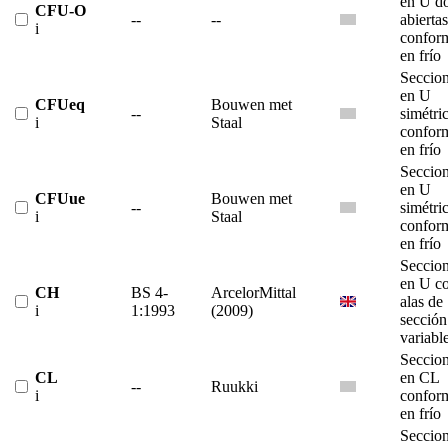
en U d
CFU-O
--
--
abiertas
i
confor
en frío
Seccio
en U
CFUeq
Bouwen met
--
simétri
i
Staal
confor
en frío
Seccio
en U
CFUue
Bouwen met
--
simétri
i
Staal
confor
en frío
Seccio
en U c
CH
BS 4-
ArcelorMittal
alas de
i
1:1993
(2009)
sección
variabl
Seccio
CL
en CL
--
Ruukki
i
confor
en frío
Seccio