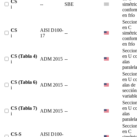
CS
--
SBE
simétri
i
confor
en frío
Seccio
en C
CS
AISI D100-
--
simétri
i
17
confor
en frío
Seccio
CS (Tabla 4)
en U c
ADM 2015
--
i
alas
paralel
Seccio
en U c
CS (Tabla 6)
ADM 2015
--
alas de
i
sección
variabl
Seccio
CS (Tabla 7)
en U c
ADM 2015
--
i
alas
paralel
Seccio
en C
CS-S
AISI D100-
--
simétri