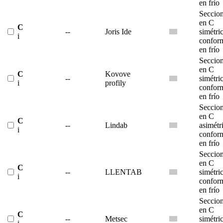
en frío
Seccio
en C
C
--
Joris Ide
simétri
i
confor
en frío
Seccio
en C
C
Kovove
--
simétri
i
profily
confor
en frío
Seccio
en C
C
--
Lindab
asimétr
i
confor
en frío
Seccio
en C
C
--
LLENTAB
simétri
i
confor
en frío
Seccio
en C
C
--
Metsec
simétri