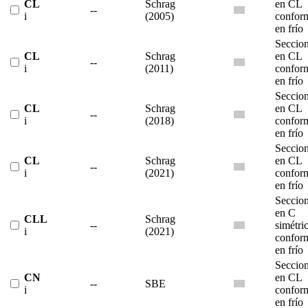
CL
Schrag
en CL
--
i
(2005)
confor
en frío
Seccio
CL
Schrag
en CL
--
i
(2011)
confor
en frío
Seccio
CL
Schrag
en CL
--
i
(2018)
confor
en frío
Seccio
CL
Schrag
en CL
--
i
(2021)
confor
en frío
Seccio
en C
CLL
Schrag
--
simétri
i
(2021)
confor
en frío
Seccio
CN
en CL
--
SBE
i
confor
en frío