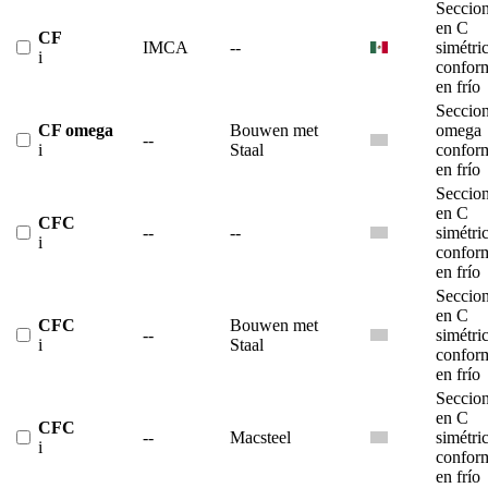
Seccio
en C
CF
IMCA
--
simétri
i
confor
en frío
Seccio
CF omega
Bouwen met
omega
--
i
Staal
confor
en frío
Seccio
en C
CFC
--
--
simétri
i
confor
en frío
Seccio
en C
CFC
Bouwen met
--
simétri
i
Staal
confor
en frío
Seccio
en C
CFC
--
Macsteel
simétri
i
confor
en frío