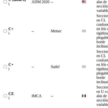
ADM 2020
--
alas de
i
sección
variabl
Seccio
en CL
confor
C+
en frío
--
Metsec
i
rigidiz
plegabl
borde
inclina
Seccio
en CL
confor
C+
en frío
--
Sadef
i
rigidiz
plegabl
borde
inclina
Seccio
en U c
CE
IMCA
--
alas de
i
sección
variabl