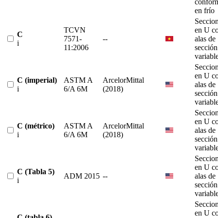
confor
en frío
Seccio
TCVN
en U c
C
7571-
--
alas de
i
11:2006
sección
variabl
Seccio
en U c
C (imperial)
ASTM A
ArcelorMittal
alas de
i
6/A 6M
(2018)
sección
variabl
Seccio
en U c
C (métrico)
ASTM A
ArcelorMittal
alas de
i
6/A 6M
(2018)
sección
variabl
Seccio
en U c
C (Tabla 5)
ADM 2015
--
alas de
i
sección
variabl
Seccio
en U c
C (tabla 6)