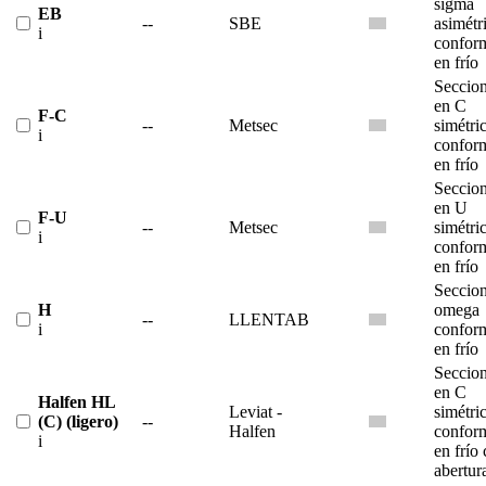
sigma
EB
--
SBE
asimétr
i
confor
en frío
Seccio
en C
F-C
--
Metsec
simétri
i
confor
en frío
Seccio
en U
F-U
--
Metsec
simétri
i
confor
en frío
Seccio
H
omega
--
LLENTAB
i
confor
en frío
Seccio
en C
Halfen HL
Leviat -
simétri
(C) (ligero)
--
Halfen
confor
i
en frío
abertur