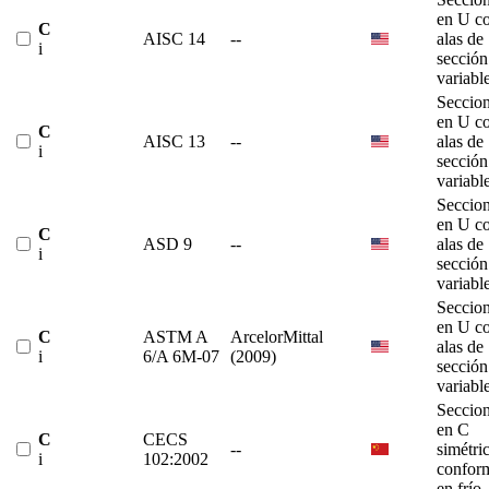
en U c
C
AISC 14
--
alas de
i
sección
variabl
Seccio
en U c
C
AISC 13
--
alas de
i
sección
variabl
Seccio
en U c
C
ASD 9
--
alas de
i
sección
variabl
Seccio
en U c
C
ASTM A
ArcelorMittal
alas de
i
6/A 6M-07
(2009)
sección
variabl
Seccio
en C
C
CECS
--
simétri
i
102:2002
confor
en frío