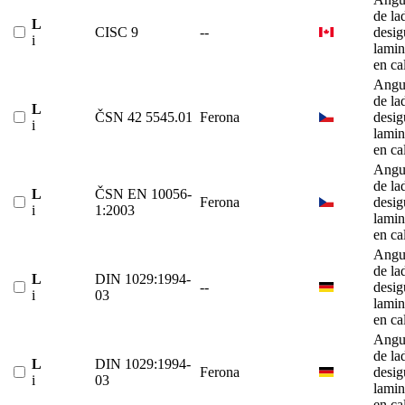
de la
L
CISC 9
--
desig
i
lami
en ca
Angu
de la
L
ČSN 42 5545.01
Ferona
desig
i
lami
en ca
Angu
de la
L
ČSN EN 10056-
Ferona
desig
i
1:2003
lami
en ca
Angu
de la
L
DIN 1029:1994-
--
desig
i
03
lami
en ca
Angu
de la
L
DIN 1029:1994-
Ferona
desig
i
03
lami
en ca