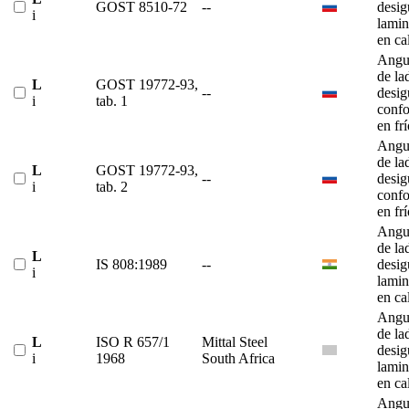
GOST 8510-72
--
desig
i
lami
en ca
Angu
de la
L
GOST 19772-93,
--
desig
i
tab. 1
conf
en fr
Angu
de la
L
GOST 19772-93,
--
desig
i
tab. 2
conf
en fr
Angu
de la
L
IS 808:1989
--
desig
i
lami
en ca
Angu
de la
L
ISO R 657/1
Mittal Steel
desig
i
1968
South Africa
lami
en ca
Angu