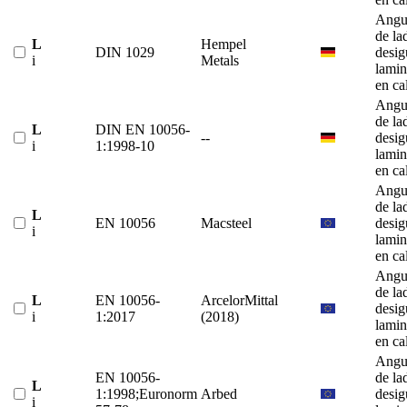
Angu
de la
L
Hempel
DIN 1029
desig
i
Metals
lami
en ca
Angu
de la
L
DIN EN 10056-
--
desig
i
1:1998-10
lami
en ca
Angu
de la
L
EN 10056
Macsteel
desig
i
lami
en ca
Angu
de la
L
EN 10056-
ArcelorMittal
desig
i
1:2017
(2018)
lami
en ca
Angu
EN 10056-
de la
L
1:1998;Euronorm
Arbed
desig
i