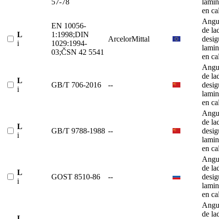
57-78
lami
en ca
Angu
EN 10056-
de la
L
1:1998;DIN
ArcelorMittal
desig
i
1029:1994-
lami
03;ČSN 42 5541
en ca
Angu
de la
L
GB/T 706-2016
--
desig
i
lami
en ca
Angu
de la
L
GB/T 9788-1988
--
desig
i
lami
en ca
Angu
de la
L
GOST 8510-86
--
desig
i
lami
en ca
Angu
de la
L