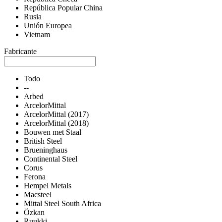
República Popular China
Rusia
Unión Europea
Vietnam
Fabricante
Todo
--
Arbed
ArcelorMittal
ArcelorMittal (2017)
ArcelorMittal (2018)
Bouwen met Staal
British Steel
Brueninghaus
Continental Steel
Corus
Ferona
Hempel Metals
Macsteel
Mittal Steel South Africa
Özkan
Ruukki