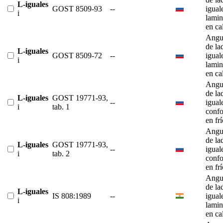
L-iguales
GOST 8509-93
--
igual
i
lami
en ca
Angu
de la
L-iguales
GOST 8509-72
--
igual
i
lami
en ca
Angu
de la
L-iguales
GOST 19771-93,
--
igual
i
tab. 1
conf
en fr
Angu
de la
L-iguales
GOST 19771-93,
--
igual
i
tab. 2
conf
en fr
Angu
de la
L-iguales
IS 808:1989
--
igual
i
lami
en ca