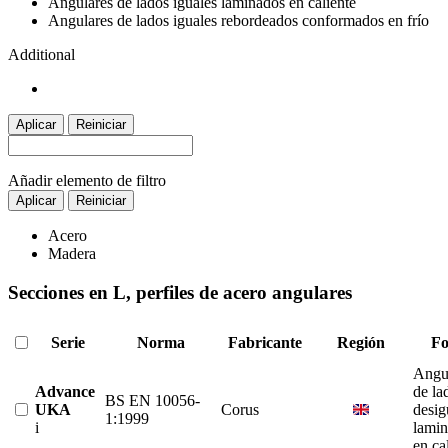
Angulares de lados iguales laminados en caliente
Angulares de lados iguales rebordeados conformados en frío
Additional
Aplicar
Reiniciar
Añadir elemento de filtro
Aplicar
Reiniciar
Acero
Madera
Secciones en L, perfiles de acero angulares
Serie
Norma
Fabricante
Región
F
Angu
Advance
de la
BS EN 10056-
UKA
Corus
desig
1:1999
i
lami
en ca