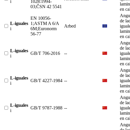
i
1028:1994-
lami
03;ČSN 42 5541
en ca
Angu
EN 10056-
de la
L-iguales
1;ASTM A 6/A
Arbed
igual
i
6M;Euronorm
lami
56-77
en ca
Angu
de la
L-iguales
GB/T 706-2016
--
igual
i
lami
en ca
Angu
de la
L-iguales
GB/T 4227-1984
--
igual
i
lami
en ca
Angu
de la
L-iguales
GB/T 9787-1988
--
igual
i
lami
en ca
Angu
de la