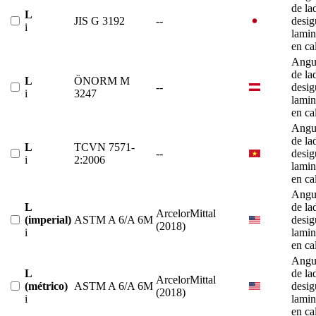
de la
L
JIS G 3192
--
desig
i
lami
en ca
Angu
de la
L
ÖNORM M
--
desig
i
3247
lami
en ca
Angu
de la
L
TCVN 7571-
--
desig
i
2:2006
lami
en ca
Angu
L
de la
ArcelorMittal
(imperial)
ASTM A 6/A 6M
desig
(2018)
i
lami
en ca
Angu
L
de la
ArcelorMittal
(métrico)
ASTM A 6/A 6M
desig
(2018)
i
lami
en ca