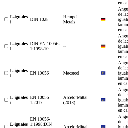
en ca
Angu
de la
L-iguales
Hempel
DIN 1028
igual
i
Metals
lami
en ca
Angu
de la
L-iguales
DIN EN 10056-
--
igual
i
1:1998-10
lami
en ca
Angu
de la
L-iguales
EN 10056
Macsteel
igual
i
lami
en ca
Angu
de la
L-iguales
EN 10056-
ArcelorMittal
igual
i
1:2017
(2018)
lami
en ca
Angu
EN 10056-
de la
L-iguales
1:1998;DIN
ArcelorMittal
igual