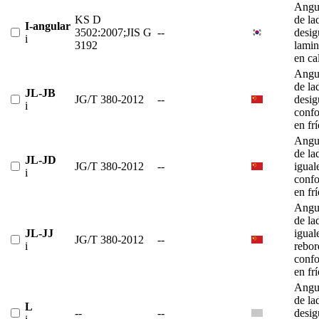
Angu
KS D
de la
I-angular
3502:2007;JIS G
--
desig
i
3192
lami
en ca
Angu
de la
JL-JB
JG/T 380-2012
--
desig
i
conf
en fr
Angu
de la
JL-JD
JG/T 380-2012
--
igual
i
conf
en fr
Angu
de la
JL-JJ
igual
JG/T 380-2012
--
i
rebor
conf
en fr
Angu
de la
L
--
--
desig