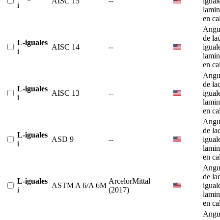
AISC 15
--
igual
i
lami
en ca
Angu
de la
L-iguales
AISC 14
--
igual
i
lami
en ca
Angu
de la
L-iguales
AISC 13
--
igual
i
lami
en ca
Angu
de la
L-iguales
ASD 9
--
igual
i
lami
en ca
Angu
de la
L-iguales
ArcelorMittal
ASTM A 6/A 6M
igual
i
(2017)
lami
en ca
Angu