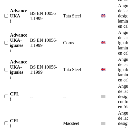
Angu
Advance
de la
BS EN 10056-
UKA
Tata Steel
desig
1:1999
i
lami
en ca
Angu
Advance
de la
UKA-
BS EN 10056-
Corus
igual
iguales
1:1999
lami
i
en ca
Angu
Advance
de la
UKA-
BS EN 10056-
Tata Steel
igual
iguales
1:1999
lami
i
en ca
Angu
de la
CFL
--
--
desig
i
conf
en fr
Angu
de la
CFL
--
Macsteel
desig
i