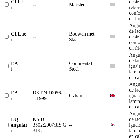
CFLL
desig
--
Macsteel
i
rebor
conf
en fr
Angu
de la
CFLue
Bouwen met
--
desig
i
Staal
conf
en fr
Angu
de la
EA
Continental
--
igual
i
Steel
lami
en ca
Angu
de la
EA
BS EN 10056-
Özkan
igual
i
1:1999
lami
en ca
Angu
EQ-
KS D
de la
angular
3502:2007;JIS G
--
igual
i
3192
lami
en ca