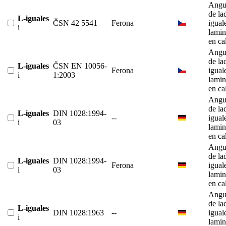
Angu
de la
L-iguales
ČSN 42 5541
Ferona
igual
i
lami
en ca
Angu
de la
L-iguales
ČSN EN 10056-
Ferona
igual
i
1:2003
lami
en ca
Angu
de la
L-iguales
DIN 1028:1994-
--
igual
i
03
lami
en ca
Angu
de la
L-iguales
DIN 1028:1994-
Ferona
igual
i
03
lami
en ca
Angu
de la
L-iguales
DIN 1028:1963
--
igual
i
lami