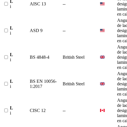
L
AISC 13
--
desig
i
lami
en ca
Angu
de la
L
ASD 9
--
desig
i
lami
en ca
Angu
de la
L
BS 4848-4
British Steel
desig
i
lami
en ca
Angu
de la
L
BS EN 10056-
British Steel
desig
i
1:2017
lami
en ca
Angu
de la
L
CISC 12
--
desig
i
lami
en ca
Angu