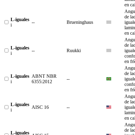
en ca
Angu
de la
L-iguales
--
Brueninghaus
igual
i
lami
en ca
Angu
de la
L-iguales
--
Ruukki
igual
i
conf
en fr
Angu
de la
L-iguales
ABNT NBR
--
igual
i
6355:2012
conf
en fr
Angu
de la
L-iguales
AISC 16
--
igual
i
lami
en ca
Angu
de la
L-iguales