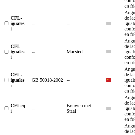
conf
en fr
Angu
CFL-
de la
iguales
--
--
igual
i
conf
en fr
Angu
CFL-
de la
iguales
--
Macsteel
igual
i
conf
en fr
Angu
CFL-
de la
iguales
GB 50018-2002
--
igual
i
conf
en fr
Angu
de la
CFLeq
Bouwen met
--
igual
i
Staal
conf
en fr
Angu
de la