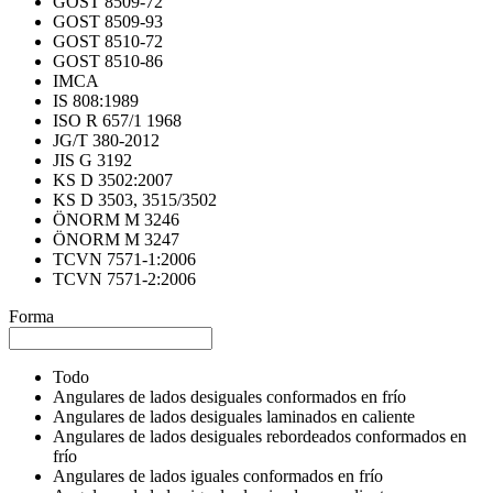
GOST 8509-72
GOST 8509-93
GOST 8510-72
GOST 8510-86
IMCA
IS 808:1989
ISO R 657/1 1968
JG/T 380-2012
JIS G 3192
KS D 3502:2007
KS D 3503, 3515/3502
ÖNORM M 3246
ÖNORM M 3247
TCVN 7571-1:2006
TCVN 7571-2:2006
Forma
Todo
Angulares de lados desiguales conformados en frío
Angulares de lados desiguales laminados en caliente
Angulares de lados desiguales rebordeados conformados en
frío
Angulares de lados iguales conformados en frío