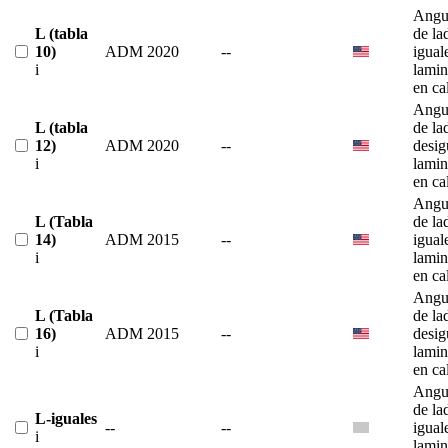
Angu
L (tabla
de la
10)
ADM 2020
--
igual
i
lami
en ca
Angu
L (tabla
de la
12)
ADM 2020
--
desig
i
lami
en ca
Angu
L (Tabla
de la
14)
ADM 2015
--
igual
i
lami
en ca
Angu
L (Tabla
de la
16)
ADM 2015
--
desig
i
lami
en ca
Angu
de la
L-iguales
--
--
igual
i
lami