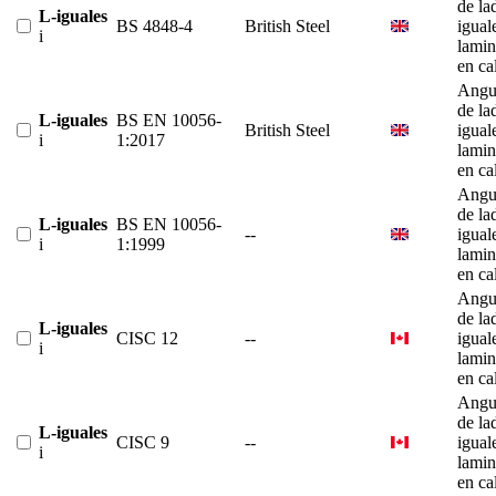
de la
L-iguales
BS 4848-4
British Steel
igual
i
lami
en ca
Angu
de la
L-iguales
BS EN 10056-
British Steel
igual
i
1:2017
lami
en ca
Angu
de la
L-iguales
BS EN 10056-
--
igual
i
1:1999
lami
en ca
Angu
de la
L-iguales
CISC 12
--
igual
i
lami
en ca
Angu
de la
L-iguales
CISC 9
--
igual
i
lami
en ca