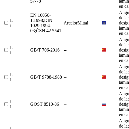
57-78
lami
en ca
Angu
EN 10056-
de la
L
1:1998;DIN
ArcelorMittal
desig
i
1029:1994-
lami
03;ČSN 42 5541
en ca
Angu
de la
L
GB/T 706-2016
--
desig
i
lami
en ca
Angu
de la
L
GB/T 9788-1988
--
desig
i
lami
en ca
Angu
de la
L
GOST 8510-86
--
desig
i
lami
en ca
Angu
de la
L