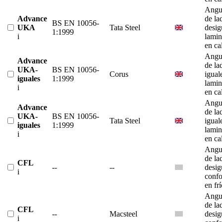
Angu
Advance
de la
BS EN 10056-
UKA
Tata Steel
desig
1:1999
i
lami
en ca
Angu
Advance
de la
UKA-
BS EN 10056-
Corus
igual
iguales
1:1999
lami
i
en ca
Angu
Advance
de la
UKA-
BS EN 10056-
Tata Steel
igual
iguales
1:1999
lami
i
en ca
Angu
de la
CFL
--
--
desig
i
conf
en fr
Angu
de la
CFL
--
Macsteel
desig
i