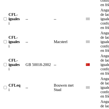
conf
en fr
Angu
CFL-
de la
iguales
--
--
igual
i
conf
en fr
Angu
CFL-
de la
iguales
--
Macsteel
igual
i
conf
en fr
Angu
CFL-
de la
iguales
GB 50018-2002
--
igual
i
conf
en fr
Angu
de la
CFLeq
Bouwen met
--
igual
i
Staal
conf
en fr
Angu
de la