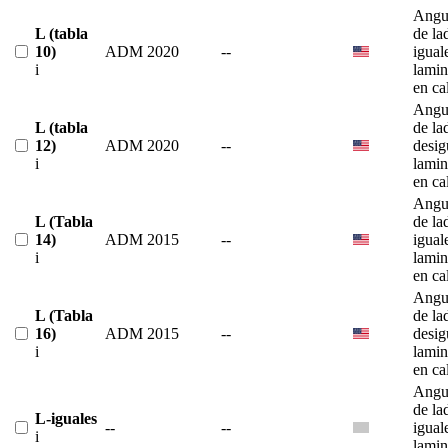
Angu
L (tabla
de la
10)
ADM 2020
--
igual
i
lami
en ca
Angu
L (tabla
de la
12)
ADM 2020
--
desig
i
lami
en ca
Angu
L (Tabla
de la
14)
ADM 2015
--
igual
i
lami
en ca
Angu
L (Tabla
de la
16)
ADM 2015
--
desig
i
lami
en ca
Angu
de la
L-iguales
--
--
igual
i
lami