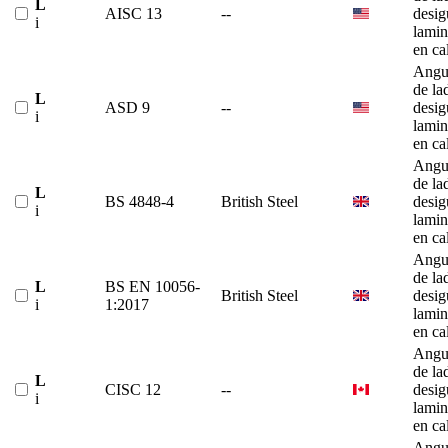
L
AISC 13
--
desig
i
lami
en ca
Angu
de la
L
ASD 9
--
desig
i
lami
en ca
Angu
de la
L
BS 4848-4
British Steel
desig
i
lami
en ca
Angu
de la
L
BS EN 10056-
British Steel
desig
i
1:2017
lami
en ca
Angu
de la
L
CISC 12
--
desig
i
lami
en ca
Angu