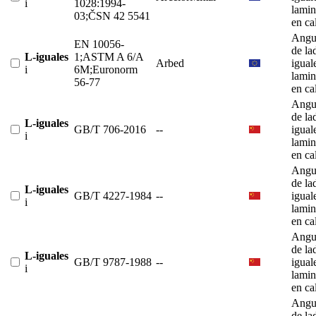
i
1028:1994-
lami
03;ČSN 42 5541
en ca
Angu
EN 10056-
de la
L-iguales
1;ASTM A 6/A
Arbed
igual
i
6M;Euronorm
lami
56-77
en ca
Angu
de la
L-iguales
GB/T 706-2016
--
igual
i
lami
en ca
Angu
de la
L-iguales
GB/T 4227-1984
--
igual
i
lami
en ca
Angu
de la
L-iguales
GB/T 9787-1988
--
igual
i
lami
en ca
Angu
de la