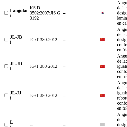
Angu
KS D
de la
I-angular
3502:2007;JIS G
--
desig
i
3192
lami
en ca
Angu
de la
JL-JB
JG/T 380-2012
--
desig
i
conf
en fr
Angu
de la
JL-JD
JG/T 380-2012
--
igual
i
conf
en fr
Angu
de la
JL-JJ
igual
JG/T 380-2012
--
i
rebor
conf
en fr
Angu
de la
L
--
--
desig