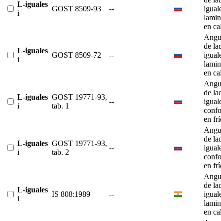
L-iguales
GOST 8509-93
--
igual
i
lami
en ca
Angu
de la
L-iguales
GOST 8509-72
--
igual
i
lami
en ca
Angu
de la
L-iguales
GOST 19771-93,
--
igual
i
tab. 1
conf
en fr
Angu
de la
L-iguales
GOST 19771-93,
--
igual
i
tab. 2
conf
en fr
Angu
de la
L-iguales
IS 808:1989
--
igual
i
lami
en ca