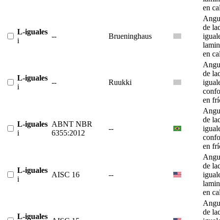
en ca
Angu
de la
L-iguales
--
Brueninghaus
igual
i
lami
en ca
Angu
de la
L-iguales
--
Ruukki
igual
i
conf
en fr
Angu
de la
L-iguales
ABNT NBR
--
igual
i
6355:2012
conf
en fr
Angu
de la
L-iguales
AISC 16
--
igual
i
lami
en ca
Angu
de la
L-iguales