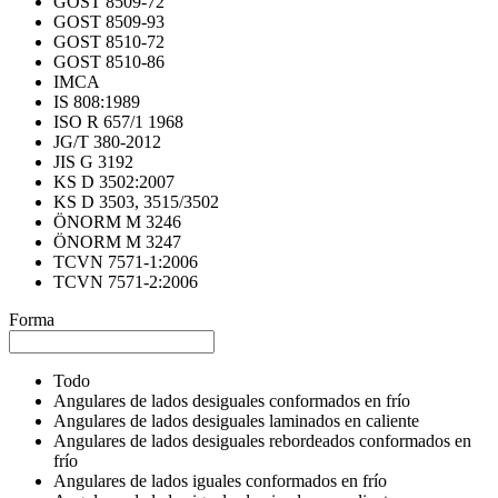
GOST 8509-72
GOST 8509-93
GOST 8510-72
GOST 8510-86
IMCA
IS 808:1989
ISO R 657/1 1968
JG/T 380-2012
JIS G 3192
KS D 3502:2007
KS D 3503, 3515/3502
ÖNORM M 3246
ÖNORM M 3247
TCVN 7571-1:2006
TCVN 7571-2:2006
Forma
Todo
Angulares de lados desiguales conformados en frío
Angulares de lados desiguales laminados en caliente
Angulares de lados desiguales rebordeados conformados en
frío
Angulares de lados iguales conformados en frío