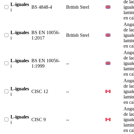
de la
L-iguales
BS 4848-4
British Steel
igual
i
lami
en ca
Angu
de la
L-iguales
BS EN 10056-
British Steel
igual
i
1:2017
lami
en ca
Angu
de la
L-iguales
BS EN 10056-
--
igual
i
1:1999
lami
en ca
Angu
de la
L-iguales
CISC 12
--
igual
i
lami
en ca
Angu
de la
L-iguales
CISC 9
--
igual
i
lami
en ca