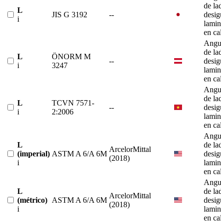
de la
L
JIS G 3192
--
desig
i
lami
en ca
Angu
de la
L
ÖNORM M
--
desig
i
3247
lami
en ca
Angu
de la
L
TCVN 7571-
--
desig
i
2:2006
lami
en ca
Angu
L
de la
ArcelorMittal
(imperial)
ASTM A 6/A 6M
desig
(2018)
i
lami
en ca
Angu
L
de la
ArcelorMittal
(métrico)
ASTM A 6/A 6M
desig
(2018)
i
lami
en ca