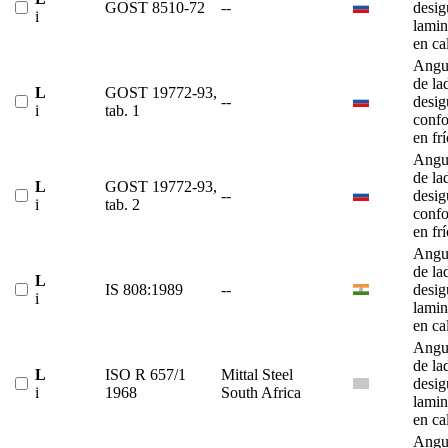
GOST 8510-72
--
desig
i
lami
en ca
Angu
de la
L
GOST 19772-93,
--
desig
i
tab. 1
conf
en fr
Angu
de la
L
GOST 19772-93,
--
desig
i
tab. 2
conf
en fr
Angu
de la
L
IS 808:1989
--
desig
i
lami
en ca
Angu
de la
L
ISO R 657/1
Mittal Steel
desig
i
1968
South Africa
lami
en ca
Angu