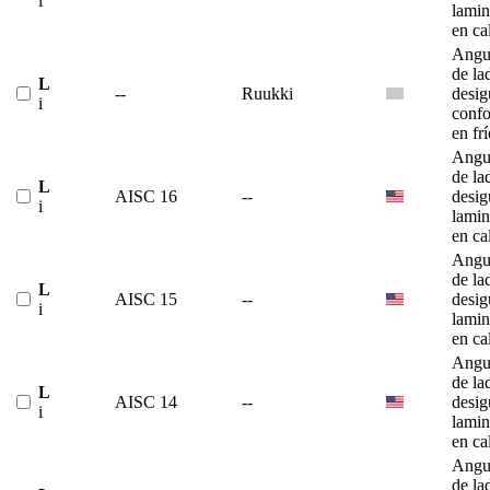
i
lami
en ca
Angu
de la
L
--
Ruukki
desig
i
conf
en fr
Angu
de la
L
AISC 16
--
desig
i
lami
en ca
Angu
de la
L
AISC 15
--
desig
i
lami
en ca
Angu
de la
L
AISC 14
--
desig
i
lami
en ca
Angu
de la