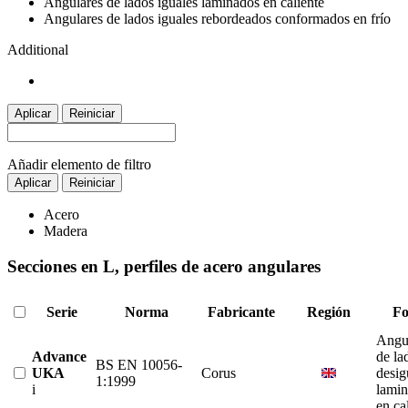
Angulares de lados iguales laminados en caliente
Angulares de lados iguales rebordeados conformados en frío
Additional
Aplicar
Reiniciar
Añadir elemento de filtro
Aplicar
Reiniciar
Acero
Madera
Secciones en L, perfiles de acero angulares
Serie
Norma
Fabricante
Región
F
Angu
Advance
de la
BS EN 10056-
UKA
Corus
desig
1:1999
i
lami
en ca