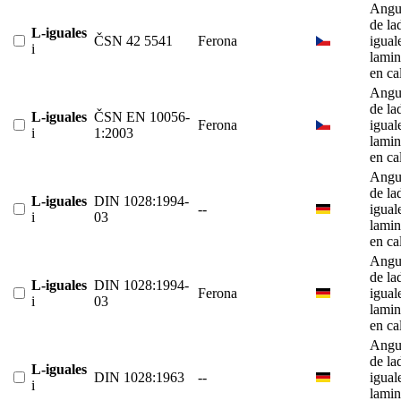
Angu
de la
L-iguales
ČSN 42 5541
Ferona
igual
i
lami
en ca
Angu
de la
L-iguales
ČSN EN 10056-
Ferona
igual
i
1:2003
lami
en ca
Angu
de la
L-iguales
DIN 1028:1994-
--
igual
i
03
lami
en ca
Angu
de la
L-iguales
DIN 1028:1994-
Ferona
igual
i
03
lami
en ca
Angu
de la
L-iguales
DIN 1028:1963
--
igual
i
lami