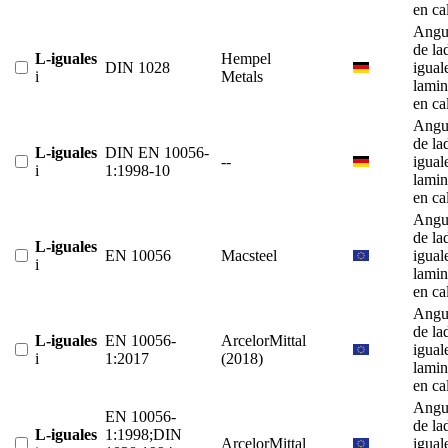
en ca
Angu
de la
L-iguales
Hempel
DIN 1028
igual
i
Metals
lami
en ca
Angu
de la
L-iguales
DIN EN 10056-
--
igual
i
1:1998-10
lami
en ca
Angu
de la
L-iguales
EN 10056
Macsteel
igual
i
lami
en ca
Angu
de la
L-iguales
EN 10056-
ArcelorMittal
igual
i
1:2017
(2018)
lami
en ca
Angu
EN 10056-
de la
L-iguales
1:1998;DIN
ArcelorMittal
igual