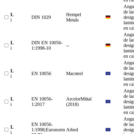
Angu
de la
L
Hempel
DIN 1029
desig
i
Metals
lami
en ca
Angu
de la
L
DIN EN 10056-
--
desig
i
1:1998-10
lami
en ca
Angu
de la
L
EN 10056
Macsteel
desig
i
lami
en ca
Angu
de la
L
EN 10056-
ArcelorMittal
desig
i
1:2017
(2018)
lami
en ca
Angu
EN 10056-
de la
L
1:1998;Euronorm
Arbed
desig
i