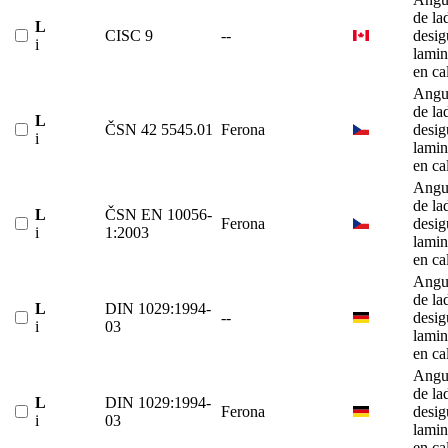
de la
L
CISC 9
--
desig
i
lami
en ca
Angu
de la
L
ČSN 42 5545.01
Ferona
desig
i
lami
en ca
Angu
de la
L
ČSN EN 10056-
Ferona
desig
i
1:2003
lami
en ca
Angu
de la
L
DIN 1029:1994-
--
desig
i
03
lami
en ca
Angu
de la
L
DIN 1029:1994-
Ferona
desig
i
03
lami
en ca