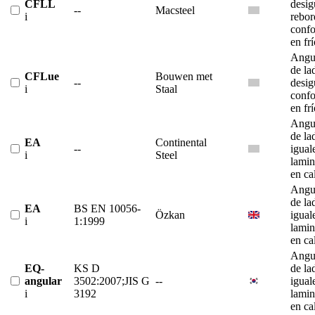
CFLL
desig
--
Macsteel
i
rebor
conf
en fr
Angu
de la
CFLue
Bouwen met
--
desig
i
Staal
conf
en fr
Angu
de la
EA
Continental
--
igual
i
Steel
lami
en ca
Angu
de la
EA
BS EN 10056-
Özkan
igual
i
1:1999
lami
en ca
Angu
EQ-
KS D
de la
angular
3502:2007;JIS G
--
igual
i
3192
lami
en ca