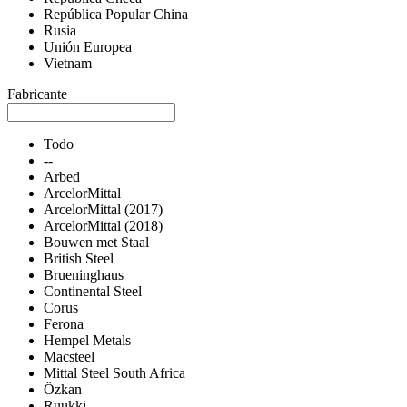
República Popular China
Rusia
Unión Europea
Vietnam
Fabricante
Todo
--
Arbed
ArcelorMittal
ArcelorMittal (2017)
ArcelorMittal (2018)
Bouwen met Staal
British Steel
Brueninghaus
Continental Steel
Corus
Ferona
Hempel Metals
Macsteel
Mittal Steel South Africa
Özkan
Ruukki