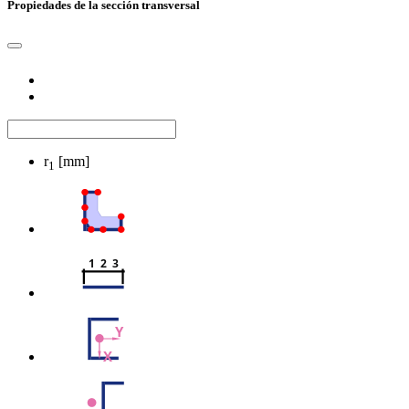
Propiedades de la sección transversal
r
[mm]
1
1  2  3
Y
X