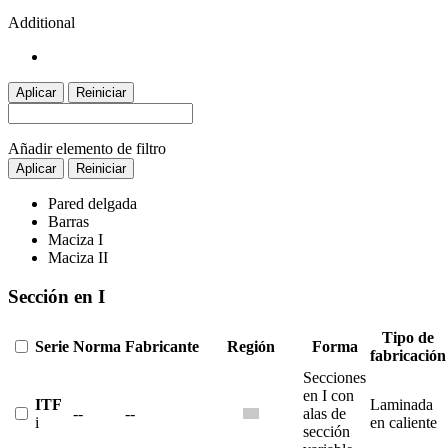
Additional
Aplicar
Reiniciar
Añadir elemento de filtro
Aplicar
Reiniciar
Pared delgada
Barras
Maciza I
Maciza II
Sección en I
Tipo de
Serie
Norma
Fabricante
Región
Forma
fabricación
Secciones
en I con
ITF
Laminada
--
--
alas de
i
en caliente
sección