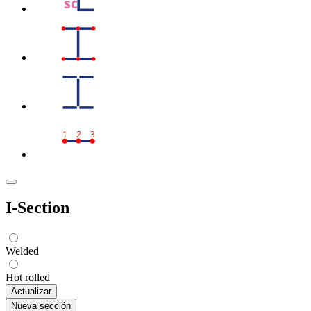
sc
1
2
3
I-Section
Welded
Hot rolled
Actualizar
Nueva sección