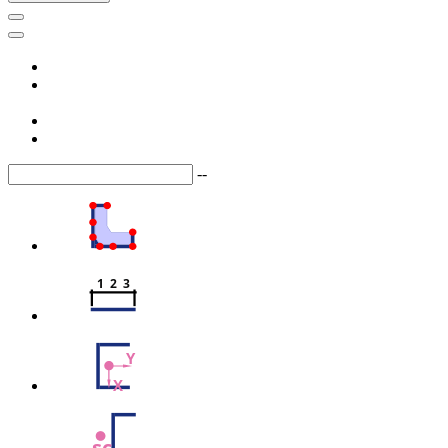
--
1  2  3
Y
X
sc