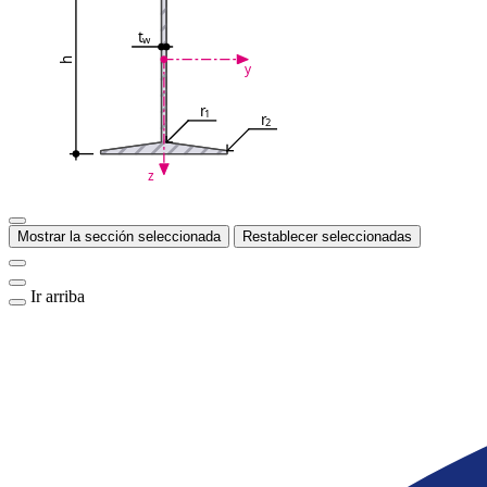
t
w
h
y
r
1
r
2
z
Mostrar la sección seleccionada
Restablecer seleccionadas
Ir arriba