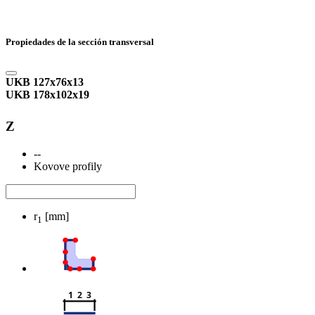
Propiedades de la sección transversal
UKB 127x76x13
UKB 178x102x19
Z
--
Kovove profily
r
[mm]
1
1  2  3