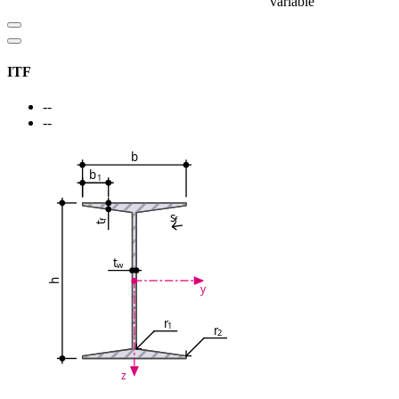
variable
ITF
--
--
b
b
1
s
f
f
t
t
w
h
y
r
1
r
2
z