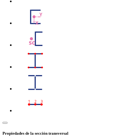
Y
X
sc
1
2
3
Propiedades de la sección transversal