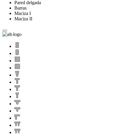
Pared delgada
Barras
Maciza I
Maciza II