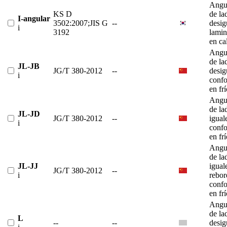
Angu
KS D
de la
I-angular
3502:2007;JIS G
--
desig
i
3192
lami
en ca
Angu
de la
JL-JB
JG/T 380-2012
--
desig
i
conf
en fr
Angu
de la
JL-JD
JG/T 380-2012
--
igual
i
conf
en fr
Angu
de la
JL-JJ
igual
JG/T 380-2012
--
i
rebor
conf
en fr
Angu
de la
L
--
--
desig