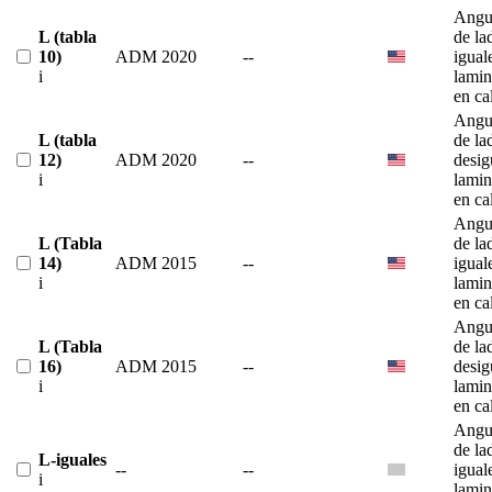
Angu
L (tabla
de la
10)
ADM 2020
--
igual
i
lami
en ca
Angu
L (tabla
de la
12)
ADM 2020
--
desig
i
lami
en ca
Angu
L (Tabla
de la
14)
ADM 2015
--
igual
i
lami
en ca
Angu
L (Tabla
de la
16)
ADM 2015
--
desig
i
lami
en ca
Angu
de la
L-iguales
--
--
igual
i
lami