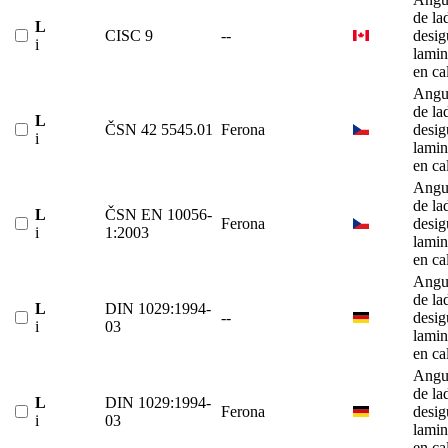
de la
L
CISC 9
--
desig
i
lami
en ca
Angu
de la
L
ČSN 42 5545.01
Ferona
desig
i
lami
en ca
Angu
de la
L
ČSN EN 10056-
Ferona
desig
i
1:2003
lami
en ca
Angu
de la
L
DIN 1029:1994-
--
desig
i
03
lami
en ca
Angu
de la
L
DIN 1029:1994-
Ferona
desig
i
03
lami
en ca