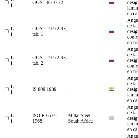
GOST 8510-72
--
desig
i
lami
en ca
Angu
de la
L
GOST 19772-93,
--
desig
i
tab. 1
conf
en fr
Angu
de la
L
GOST 19772-93,
--
desig
i
tab. 2
conf
en fr
Angu
de la
L
IS 808:1989
--
desig
i
lami
en ca
Angu
de la
L
ISO R 657/1
Mittal Steel
desig
i
1968
South Africa
lami
en ca
Angu