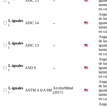
AISC 15
--
igual
i
lami
en ca
Angu
de la
L-iguales
AISC 14
--
igual
i
lami
en ca
Angu
de la
L-iguales
AISC 13
--
igual
i
lami
en ca
Angu
de la
L-iguales
ASD 9
--
igual
i
lami
en ca
Angu
de la
L-iguales
ArcelorMittal
ASTM A 6/A 6M
igual
i
(2017)
lami
en ca
Angu