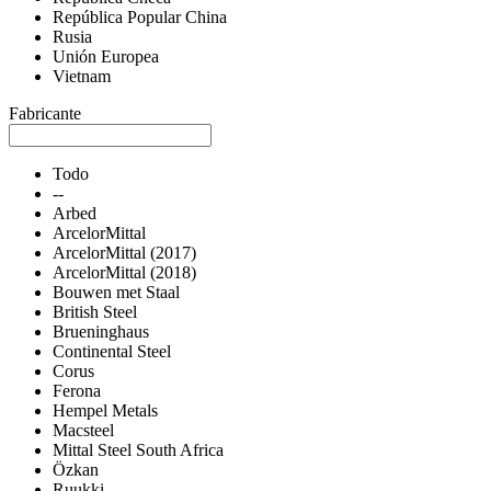
República Popular China
Rusia
Unión Europea
Vietnam
Fabricante
Todo
--
Arbed
ArcelorMittal
ArcelorMittal (2017)
ArcelorMittal (2018)
Bouwen met Staal
British Steel
Brueninghaus
Continental Steel
Corus
Ferona
Hempel Metals
Macsteel
Mittal Steel South Africa
Özkan
Ruukki