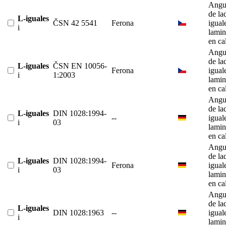
Angu
de la
L-iguales
ČSN 42 5541
Ferona
igual
i
lami
en ca
Angu
de la
L-iguales
ČSN EN 10056-
Ferona
igual
i
1:2003
lami
en ca
Angu
de la
L-iguales
DIN 1028:1994-
--
igual
i
03
lami
en ca
Angu
de la
L-iguales
DIN 1028:1994-
Ferona
igual
i
03
lami
en ca
Angu
de la
L-iguales
DIN 1028:1963
--
igual
i
lami