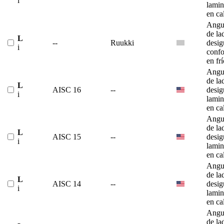
i
lami
en ca
Angu
de la
L
--
Ruukki
desig
i
conf
en fr
Angu
de la
L
AISC 16
--
desig
i
lami
en ca
Angu
de la
L
AISC 15
--
desig
i
lami
en ca
Angu
de la
L
AISC 14
--
desig
i
lami
en ca
Angu
de la