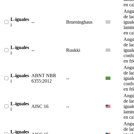
en ca
Angu
de la
L-iguales
--
Brueninghaus
igual
i
lami
en ca
Angu
de la
L-iguales
--
Ruukki
igual
i
conf
en fr
Angu
de la
L-iguales
ABNT NBR
--
igual
i
6355:2012
conf
en fr
Angu
de la
L-iguales
AISC 16
--
igual
i
lami
en ca
Angu
de la
L-iguales