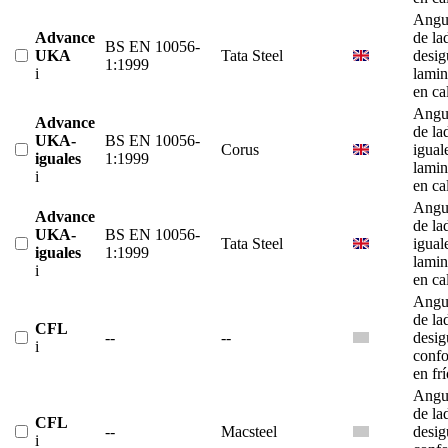
Angu
Advance
de la
BS EN 10056-
UKA
Tata Steel
desig
1:1999
i
lami
en ca
Angu
Advance
de la
UKA-
BS EN 10056-
Corus
igual
iguales
1:1999
lami
i
en ca
Angu
Advance
de la
UKA-
BS EN 10056-
Tata Steel
igual
iguales
1:1999
lami
i
en ca
Angu
de la
CFL
--
--
desig
i
conf
en fr
Angu
de la
CFL
--
Macsteel
desig
i