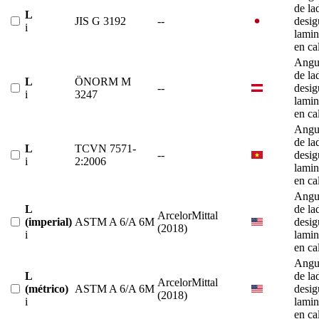
de la
L
JIS G 3192
--
desig
i
lami
en ca
Angu
de la
L
ÖNORM M
--
desig
i
3247
lami
en ca
Angu
de la
L
TCVN 7571-
--
desig
i
2:2006
lami
en ca
Angu
L
de la
ArcelorMittal
(imperial)
ASTM A 6/A 6M
desig
(2018)
i
lami
en ca
Angu
L
de la
ArcelorMittal
(métrico)
ASTM A 6/A 6M
desig
(2018)
i
lami
en ca