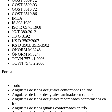
GOST 8509-72
GOST 8509-93
GOST 8510-72
GOST 8510-86
IMCA
IS 808:1989
ISO R 657/1 1968
JG/T 380-2012
JIS G 3192
KS D 3502:2007
KS D 3503, 3515/3502
ÖNORM M 3246
ÖNORM M 3247
TCVN 7571-1:2006
TCVN 7571-2:2006
Forma
Todo
Angulares de lados desiguales conformados en frío
Angulares de lados desiguales laminados en caliente
Angulares de lados desiguales rebordeados conformados en
frío
Angulares de lados iguales conformados en frío