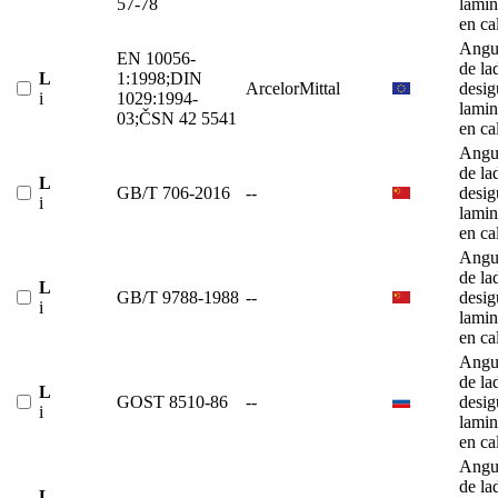
57-78
lami
en ca
Angu
EN 10056-
de la
L
1:1998;DIN
ArcelorMittal
desig
i
1029:1994-
lami
03;ČSN 42 5541
en ca
Angu
de la
L
GB/T 706-2016
--
desig
i
lami
en ca
Angu
de la
L
GB/T 9788-1988
--
desig
i
lami
en ca
Angu
de la
L
GOST 8510-86
--
desig
i
lami
en ca
Angu
de la
L