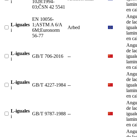
i
1028:1994-
lami
03;ČSN 42 5541
en ca
Angu
EN 10056-
de la
L-iguales
1;ASTM A 6/A
Arbed
igual
i
6M;Euronorm
lami
56-77
en ca
Angu
de la
L-iguales
GB/T 706-2016
--
igual
i
lami
en ca
Angu
de la
L-iguales
GB/T 4227-1984
--
igual
i
lami
en ca
Angu
de la
L-iguales
GB/T 9787-1988
--
igual
i
lami
en ca
Angu
de la