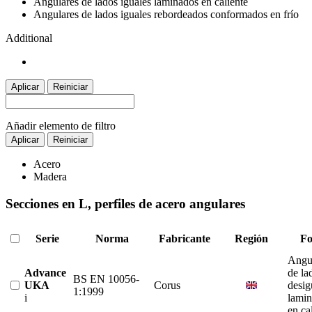
Angulares de lados iguales laminados en caliente
Angulares de lados iguales rebordeados conformados en frío
Additional
Aplicar
Reiniciar
Añadir elemento de filtro
Aplicar
Reiniciar
Acero
Madera
Secciones en L, perfiles de acero angulares
Serie
Norma
Fabricante
Región
F
Angu
Advance
de la
BS EN 10056-
UKA
Corus
desig
1:1999
i
lami
en ca