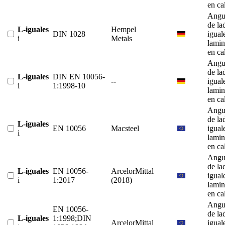
en ca
Angu
de la
L-iguales
Hempel
DIN 1028
igual
i
Metals
lami
en ca
Angu
de la
L-iguales
DIN EN 10056-
--
igual
i
1:1998-10
lami
en ca
Angu
de la
L-iguales
EN 10056
Macsteel
igual
i
lami
en ca
Angu
de la
L-iguales
EN 10056-
ArcelorMittal
igual
i
1:2017
(2018)
lami
en ca
Angu
EN 10056-
de la
L-iguales
1:1998;DIN
ArcelorMittal
igual