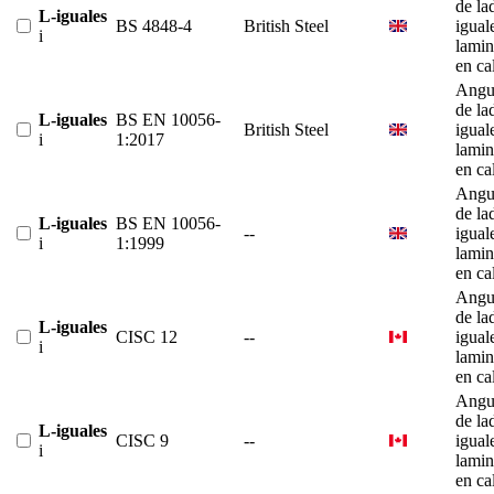
de la
L-iguales
BS 4848-4
British Steel
igual
i
lami
en ca
Angu
de la
L-iguales
BS EN 10056-
British Steel
igual
i
1:2017
lami
en ca
Angu
de la
L-iguales
BS EN 10056-
--
igual
i
1:1999
lami
en ca
Angu
de la
L-iguales
CISC 12
--
igual
i
lami
en ca
Angu
de la
L-iguales
CISC 9
--
igual
i
lami
en ca