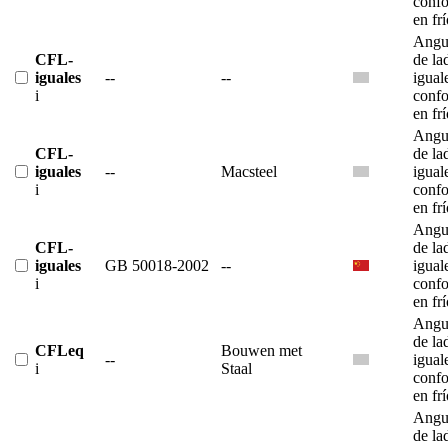
conf
en fr
Angu
CFL-
de la
iguales
--
--
igual
i
conf
en fr
Angu
CFL-
de la
iguales
--
Macsteel
igual
i
conf
en fr
Angu
CFL-
de la
iguales
GB 50018-2002
--
igual
i
conf
en fr
Angu
de la
CFLeq
Bouwen met
--
igual
i
Staal
conf
en fr
Angu
de la