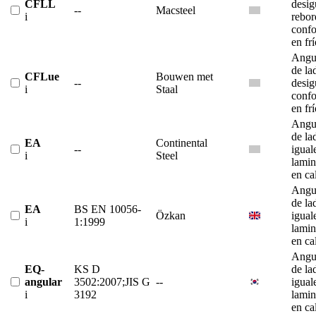
CFLL
desig
--
Macsteel
i
rebor
conf
en fr
Angu
de la
CFLue
Bouwen met
--
desig
i
Staal
conf
en fr
Angu
de la
EA
Continental
--
igual
i
Steel
lami
en ca
Angu
de la
EA
BS EN 10056-
Özkan
igual
i
1:1999
lami
en ca
Angu
EQ-
KS D
de la
angular
3502:2007;JIS G
--
igual
i
3192
lami
en ca