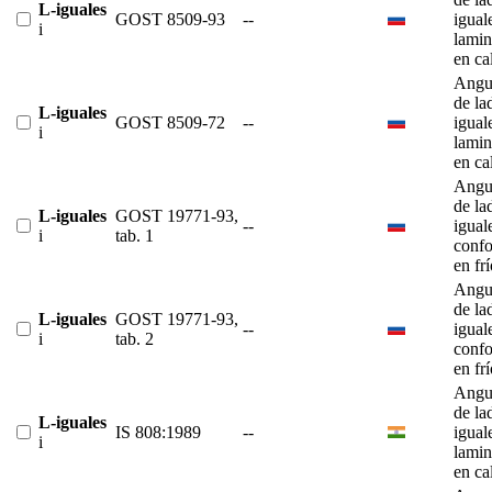
L-iguales
GOST 8509-93
--
igual
i
lami
en ca
Angu
de la
L-iguales
GOST 8509-72
--
igual
i
lami
en ca
Angu
de la
L-iguales
GOST 19771-93,
--
igual
i
tab. 1
conf
en fr
Angu
de la
L-iguales
GOST 19771-93,
--
igual
i
tab. 2
conf
en fr
Angu
de la
L-iguales
IS 808:1989
--
igual
i
lami
en ca