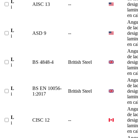
L
AISC 13
--
desig
i
lami
en ca
Angu
de la
L
ASD 9
--
desig
i
lami
en ca
Angu
de la
L
BS 4848-4
British Steel
desig
i
lami
en ca
Angu
de la
L
BS EN 10056-
British Steel
desig
i
1:2017
lami
en ca
Angu
de la
L
CISC 12
--
desig
i
lami
en ca
Angu