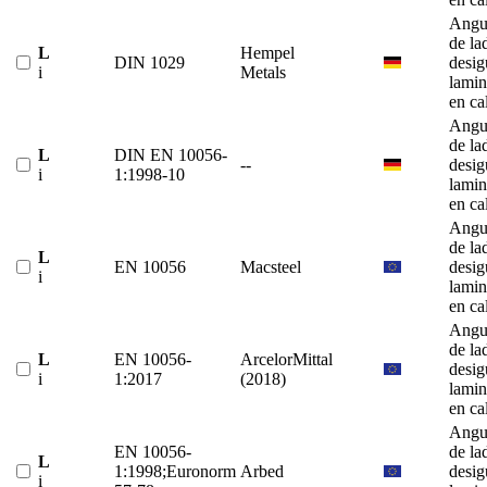
Angu
de la
L
Hempel
DIN 1029
desig
i
Metals
lami
en ca
Angu
de la
L
DIN EN 10056-
--
desig
i
1:1998-10
lami
en ca
Angu
de la
L
EN 10056
Macsteel
desig
i
lami
en ca
Angu
de la
L
EN 10056-
ArcelorMittal
desig
i
1:2017
(2018)
lami
en ca
Angu
EN 10056-
de la
L
1:1998;Euronorm
Arbed
desig
i