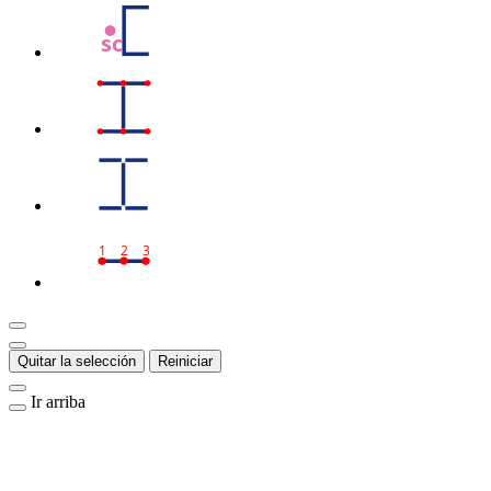
sc
1
2
3
Quitar la selección
Reiniciar
Ir arriba