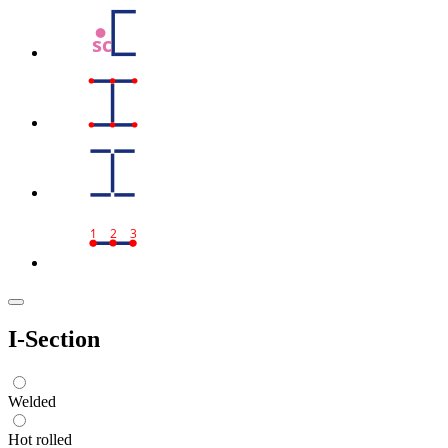
sc
1
2
3
I-Section
Welded
Hot rolled