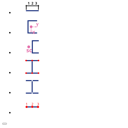
1  2  3
Y
X
sc
1
2
3