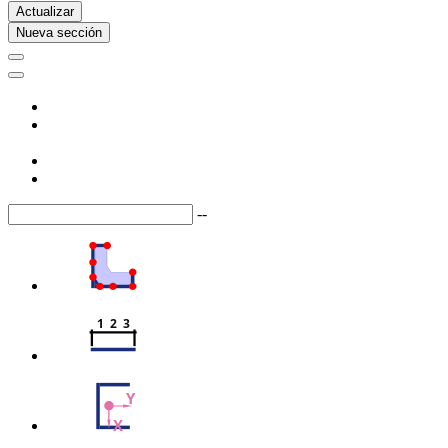
Actualizar
Nueva sección
--
1  2  3
Y
X