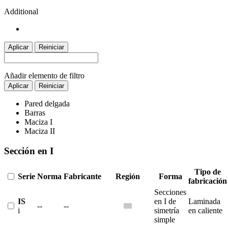
Additional
Aplicar
Reiniciar
Añadir elemento de filtro
Aplicar
Reiniciar
Pared delgada
Barras
Maciza I
Maciza II
Sección en I
Tipo de
Serie
Norma
Fabricante
Región
Forma
fabricación
Secciones
IS
en I de
Laminada
--
--
i
simetría
en caliente
simple