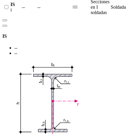
Secciones
IS
--
--
en I
Soldada
i
soldadas
IS
--
--
b
t
r
f,t
1,t
t
t
w
y
h
r
1,b
f,b
t