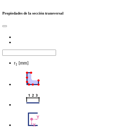
Propiedades de la sección transversal
r
[mm]
1
1  2  3
Y
X