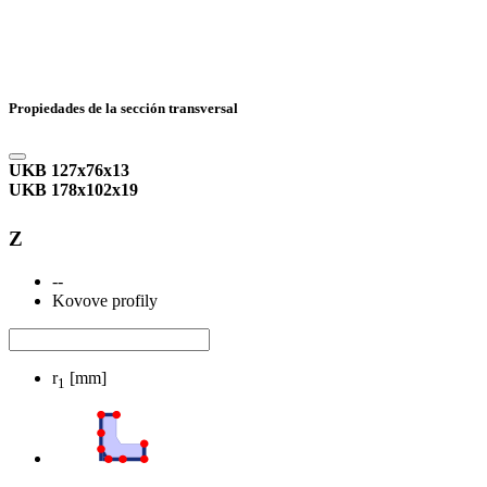
Propiedades de la sección transversal
UKB 127x76x13
UKB 178x102x19
Z
--
Kovove profily
r
[mm]
1