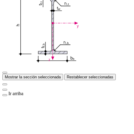
r
f,t
1,t
t
t
w
y
h
r
1,b
f,b
t
b
b
z
Mostrar la sección seleccionada
Restablecer seleccionadas
Ir arriba