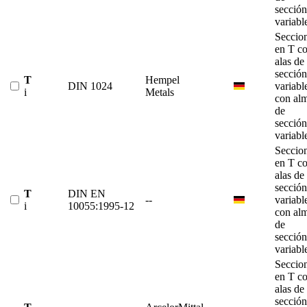
sección
variabl
Seccio
en T c
alas de
sección
T
Hempel
DIN 1024
variabl
i
Metals
con al
de
sección
variabl
Seccio
en T c
alas de
sección
T
DIN EN
--
variabl
i
10055:1995-12
con al
de
sección
variabl
Seccio
en T c
alas de
sección