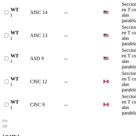
Seccio
WT
en T c
AISC 14
--
i
alas
paralel
Seccio
WT
en T c
AISC 13
--
i
alas
paralel
Seccio
WT
en T c
ASD 9
--
i
alas
paralel
Seccio
WT
en T c
CISC 12
--
i
alas
paralel
Seccio
WT
en T c
CISC 9
--
i
alas
paralel