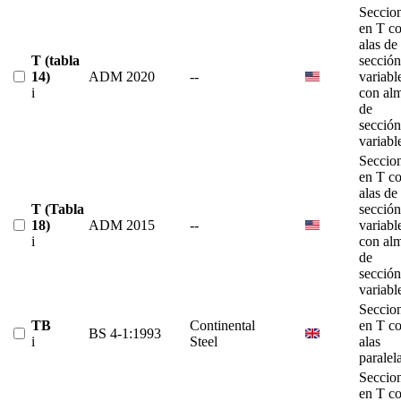
Seccio
en T c
alas de
T (tabla
sección
14)
ADM 2020
--
variabl
i
con al
de
sección
variabl
Seccio
en T c
alas de
T (Tabla
sección
18)
ADM 2015
--
variabl
i
con al
de
sección
variabl
Seccio
TB
Continental
en T c
BS 4-1:1993
i
Steel
alas
paralel
Seccio
en T c