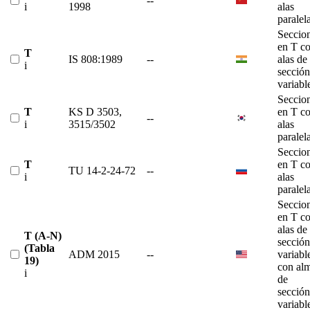
--
i
1998
alas
paralel
Seccio
en T c
T
IS 808:1989
--
alas de
i
sección
variabl
Seccio
T
KS D 3503,
en T c
--
i
3515/3502
alas
paralel
Seccio
T
en T c
TU 14-2-24-72
--
i
alas
paralel
Seccio
en T c
alas de
T (A-N)
sección
(Tabla
ADM 2015
--
variabl
19)
con al
i
de
sección
variabl