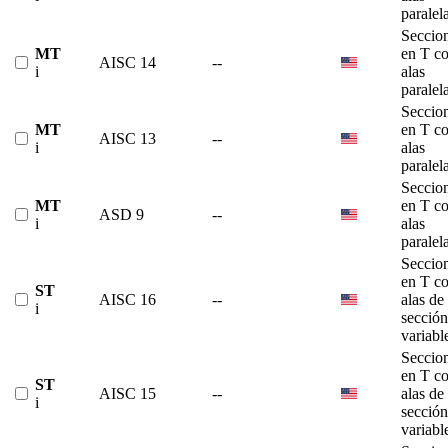
paralel
Seccio
MT
en T c
AISC 14
--
i
alas
paralel
Seccio
MT
en T c
AISC 13
--
i
alas
paralel
Seccio
MT
en T c
ASD 9
--
i
alas
paralel
Seccio
en T c
ST
AISC 16
--
alas de
i
sección
variabl
Seccio
en T c
ST
AISC 15
--
alas de
i
sección
variabl