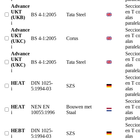
Advance
Seccio
UKT
en T c
BS 4-1:2005
Tata Steel
(UKB)
alas
i
paralel
Advance
Seccio
UKT
en T c
BS 4-1:2005
Corus
(UKC)
alas
i
paralel
Advance
Seccio
UKT
en T c
BS 4-1:2005
Tata Steel
(UKC)
alas
i
paralel
Seccio
HEAT
DIN 1025-
en T c
SZS
i
5:1994-03
alas
paralel
Seccio
HEAT
NEN EN
Bouwen met
en T c
i
10055:1996
Staal
alas
paralel
Seccio
HEBT
DIN 1025-
en T c
SZS
i
5:1994-03
alas