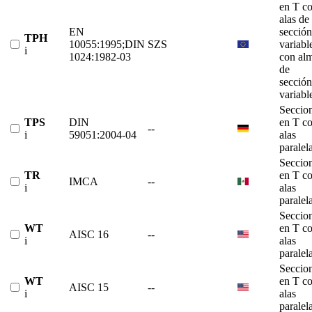
en T c
alas de
EN
sección
TPH
10055:1995;DIN
SZS
variabl
i
1024:1982-03
con al
de
sección
variabl
Seccio
TPS
DIN
en T c
--
i
59051:2004-04
alas
paralel
Seccio
TR
en T c
IMCA
--
i
alas
paralel
Seccio
WT
en T c
AISC 16
--
i
alas
paralel
Seccio
WT
en T c
AISC 15
--
i
alas
paralel