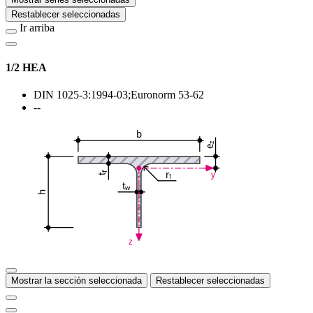
Restablecer seleccionadas
Ir arriba
1/2 HEA
DIN 1025-3:1994-03;Euronorm 53-62
--
b
z
e
r
y
f
1
t
t
w
h
z
Mostrar la sección seleccionada
Restablecer seleccionadas