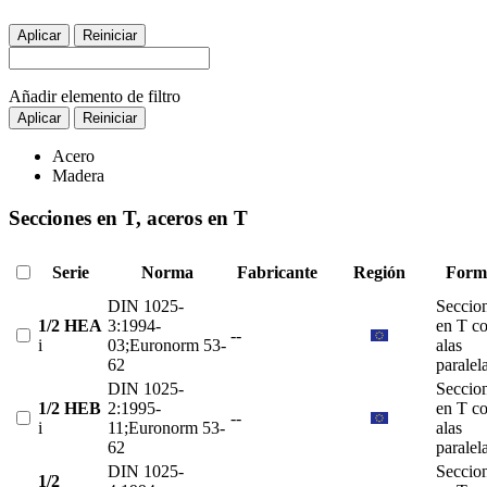
Aplicar
Reiniciar
Añadir elemento de filtro
Aplicar
Reiniciar
Acero
Madera
Secciones en T, aceros en T
Serie
Norma
Fabricante
Región
Form
DIN 1025-
Seccio
1/2 HEA
3:1994-
en T c
--
i
03;Euronorm 53-
alas
62
paralel
DIN 1025-
Seccio
1/2 HEB
2:1995-
en T c
--
i
11;Euronorm 53-
alas
62
paralel
DIN 1025-
Seccio
1/2