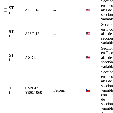
Seccio
en T c
ST
AISC 14
--
alas de
i
sección
variabl
Seccio
en T c
ST
AISC 13
--
alas de
i
sección
variabl
Seccio
en T c
ST
ASD 9
--
alas de
i
sección
variabl
Seccio
en T c
alas de
sección
T
ČSN 42
Ferona
variabl
i
5580:1969
con al
de
sección
variabl