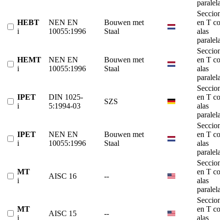
paralel
Seccio
HEBT
NEN EN
Bouwen met
en T c
i
10055:1996
Staal
alas
paralel
Seccio
HEMT
NEN EN
Bouwen met
en T c
i
10055:1996
Staal
alas
paralel
Seccio
IPET
DIN 1025-
en T c
SZS
i
5:1994-03
alas
paralel
Seccio
IPET
NEN EN
Bouwen met
en T c
i
10055:1996
Staal
alas
paralel
Seccio
MT
en T c
AISC 16
--
i
alas
paralel
Seccio
MT
en T c
AISC 15
--
i
alas