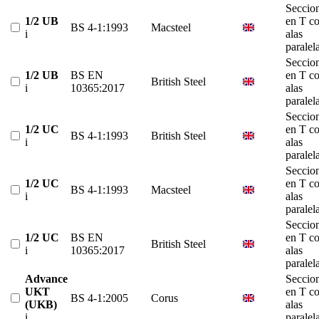
Seccio
1/2 UB
en T c
BS 4-1:1993
Macsteel
i
alas
paralel
Seccio
1/2 UB
BS EN
en T c
British Steel
i
10365:2017
alas
paralel
Seccio
1/2 UC
en T c
BS 4-1:1993
British Steel
i
alas
paralel
Seccio
1/2 UC
en T c
BS 4-1:1993
Macsteel
i
alas
paralel
Seccio
1/2 UC
BS EN
en T c
British Steel
i
10365:2017
alas
paralel
Advance
Seccio
UKT
en T c
BS 4-1:2005
Corus
(UKB)
alas
i
paralel