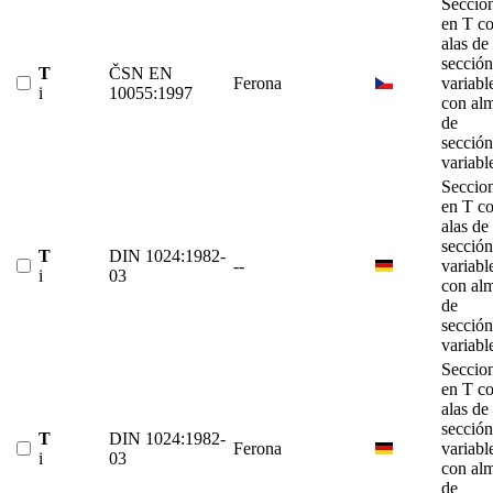
Seccio
en T c
alas de
sección
T
ČSN EN
Ferona
variabl
i
10055:1997
con al
de
sección
variabl
Seccio
en T c
alas de
sección
T
DIN 1024:1982-
--
variabl
i
03
con al
de
sección
variabl
Seccio
en T c
alas de
sección
T
DIN 1024:1982-
Ferona
variabl
i
03
con al
de