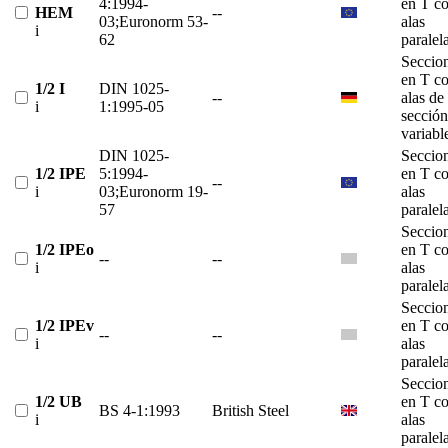
4:1994-
en T c
HEM
--
03;Euronorm 53-
alas
i
62
paralel
Seccio
en T c
1/2 I
DIN 1025-
--
alas de
i
1:1995-05
sección
variabl
DIN 1025-
Seccio
1/2 IPE
5:1994-
en T c
--
i
03;Euronorm 19-
alas
57
paralel
Seccio
1/2 IPEo
en T c
--
--
i
alas
paralel
Seccio
1/2 IPEv
en T c
--
--
i
alas
paralel
Seccio
1/2 UB
en T c
BS 4-1:1993
British Steel
i
alas
paralel