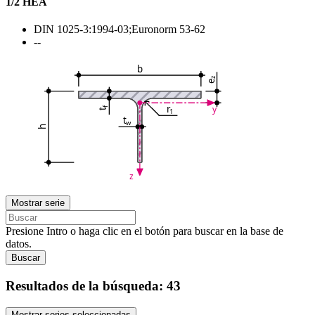
1/2 HEA
DIN 1025-3:1994-03;Euronorm 53-62
--
b
z
e
r
y
f
1
t
t
w
h
z
Mostrar serie
Presione Intro o haga clic en el botón para buscar en la base de
datos.
Buscar
Resultados de la búsqueda:
43
Mostrar series seleccionadas