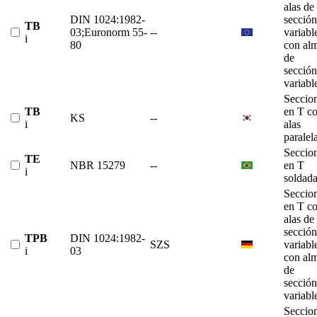
alas de
DIN 1024:1982-
sección
TB
03;Euronorm 55-
--
variabl
i
80
con al
de
sección
variabl
Seccio
TB
en T c
KS
--
i
alas
paralel
Seccio
TE
NBR 15279
--
en T
i
soldad
Seccio
en T c
alas de
sección
TPB
DIN 1024:1982-
SZS
variabl
i
03
con al
de
sección
variabl
Seccio