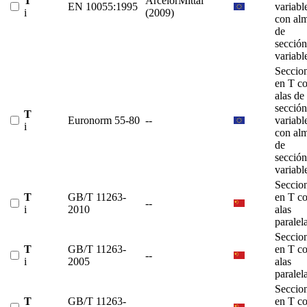
T
ArcelorMittal
EN 10055:1995
variabl
i
(2009)
con al
de
sección
variabl
Seccio
en T c
alas de
sección
T
Euronorm 55-80
--
variabl
i
con al
de
sección
variabl
Seccio
T
GB/T 11263-
en T c
--
i
2010
alas
paralel
Seccio
T
GB/T 11263-
en T c
--
i
2005
alas
paralel
Seccio
T
GB/T 11263-
en T c