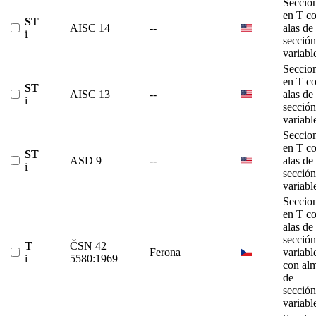
Seccio
en T c
ST
AISC 14
--
alas de
i
sección
variabl
Seccio
en T c
ST
AISC 13
--
alas de
i
sección
variabl
Seccio
en T c
ST
ASD 9
--
alas de
i
sección
variabl
Seccio
en T c
alas de
sección
T
ČSN 42
Ferona
variabl
i
5580:1969
con al
de
sección
variabl