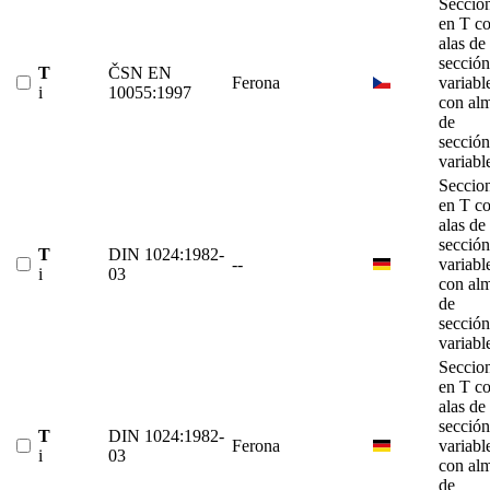
Seccio
en T c
alas de
sección
T
ČSN EN
Ferona
variabl
i
10055:1997
con al
de
sección
variabl
Seccio
en T c
alas de
sección
T
DIN 1024:1982-
--
variabl
i
03
con al
de
sección
variabl
Seccio
en T c
alas de
sección
T
DIN 1024:1982-
Ferona
variabl
i
03
con al
de