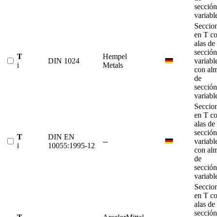
sección
variabl
Seccio
en T c
alas de
sección
T
Hempel
DIN 1024
variabl
i
Metals
con al
de
sección
variabl
Seccio
en T c
alas de
sección
T
DIN EN
--
variabl
i
10055:1995-12
con al
de
sección
variabl
Seccio
en T c
alas de
sección