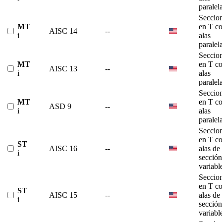
paralel
Seccio
MT
en T c
AISC 14
--
i
alas
paralel
Seccio
MT
en T c
AISC 13
--
i
alas
paralel
Seccio
MT
en T c
ASD 9
--
i
alas
paralel
Seccio
en T c
ST
AISC 16
--
alas de
i
sección
variabl
Seccio
en T c
ST
AISC 15
--
alas de
i
sección
variabl