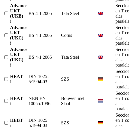
Advance
Seccio
UKT
en T c
BS 4-1:2005
Tata Steel
(UKB)
alas
i
paralel
Advance
Seccio
UKT
en T c
BS 4-1:2005
Corus
(UKC)
alas
i
paralel
Advance
Seccio
UKT
en T c
BS 4-1:2005
Tata Steel
(UKC)
alas
i
paralel
Seccio
HEAT
DIN 1025-
en T c
SZS
i
5:1994-03
alas
paralel
Seccio
HEAT
NEN EN
Bouwen met
en T c
i
10055:1996
Staal
alas
paralel
Seccio
HEBT
DIN 1025-
en T c
SZS
i
5:1994-03
alas