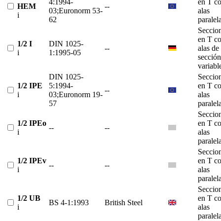
4:1994-
en T c
HEM
--
03;Euronorm 53-
alas
i
62
paralel
Seccio
en T c
1/2 I
DIN 1025-
--
alas de
i
1:1995-05
sección
variabl
DIN 1025-
Seccio
1/2 IPE
5:1994-
en T c
--
i
03;Euronorm 19-
alas
57
paralel
Seccio
1/2 IPEo
en T c
--
--
i
alas
paralel
Seccio
1/2 IPEv
en T c
--
--
i
alas
paralel
Seccio
1/2 UB
en T c
BS 4-1:1993
British Steel
i
alas
paralel