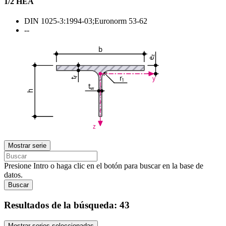
1/2 HEA
DIN 1025-3:1994-03;Euronorm 53-62
--
b
z
e
r
y
f
1
t
t
w
h
z
Mostrar serie
Presione Intro o haga clic en el botón para buscar en la base de
datos.
Buscar
Resultados de la búsqueda:
43
Mostrar series seleccionadas