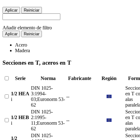
Aplicar
Reiniciar
Añadir elemento de filtro
Aplicar
Reiniciar
Acero
Madera
Secciones en T, aceros en T
Serie
Norma
Fabricante
Región
Form
DIN 1025-
Seccio
1/2 HEA
3:1994-
en T c
--
i
03;Euronorm 53-
alas
62
paralel
DIN 1025-
Seccio
1/2 HEB
2:1995-
en T c
--
i
11;Euronorm 53-
alas
62
paralel
DIN 1025-
Seccio
1/2