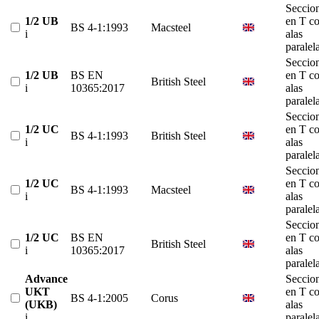
Seccio
1/2 UB
en T c
BS 4-1:1993
Macsteel
i
alas
paralel
Seccio
1/2 UB
BS EN
en T c
British Steel
i
10365:2017
alas
paralel
Seccio
1/2 UC
en T c
BS 4-1:1993
British Steel
i
alas
paralel
Seccio
1/2 UC
en T c
BS 4-1:1993
Macsteel
i
alas
paralel
Seccio
1/2 UC
BS EN
en T c
British Steel
i
10365:2017
alas
paralel
Advance
Seccio
UKT
en T c
BS 4-1:2005
Corus
(UKB)
alas
i
paralel