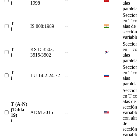
--
i
1998
alas
paralel
Seccio
en T c
T
IS 808:1989
--
alas de
i
sección
variabl
Seccio
T
KS D 3503,
en T c
--
i
3515/3502
alas
paralel
Seccio
T
en T c
TU 14-2-24-72
--
i
alas
paralel
Seccio
en T c
alas de
T (A-N)
sección
(Tabla
ADM 2015
--
variabl
19)
con al
i
de
sección
variabl