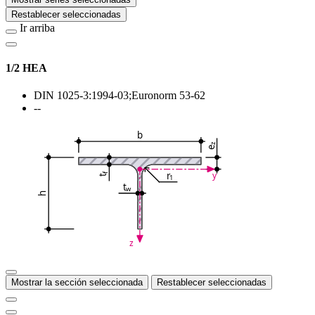
Restablecer seleccionadas
Ir arriba
1/2 HEA
DIN 1025-3:1994-03;Euronorm 53-62
--
b
z
e
r
y
f
1
t
t
w
h
z
Mostrar la sección seleccionada
Restablecer seleccionadas