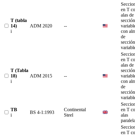
Seccio
en T c
alas de
T (tabla
sección
14)
ADM 2020
--
variabl
i
con al
de
sección
variabl
Seccio
en T c
alas de
T (Tabla
sección
18)
ADM 2015
--
variabl
i
con al
de
sección
variabl
Seccio
TB
Continental
en T c
BS 4-1:1993
i
Steel
alas
paralel
Seccio
en T c