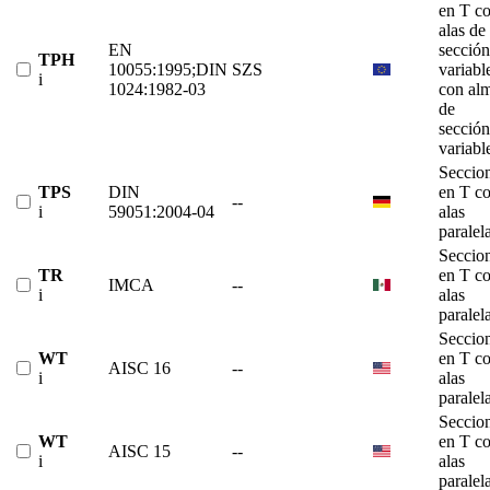
en T c
alas de
EN
sección
TPH
10055:1995;DIN
SZS
variabl
i
1024:1982-03
con al
de
sección
variabl
Seccio
TPS
DIN
en T c
--
i
59051:2004-04
alas
paralel
Seccio
TR
en T c
IMCA
--
i
alas
paralel
Seccio
WT
en T c
AISC 16
--
i
alas
paralel
Seccio
WT
en T c
AISC 15
--
i
alas
paralel