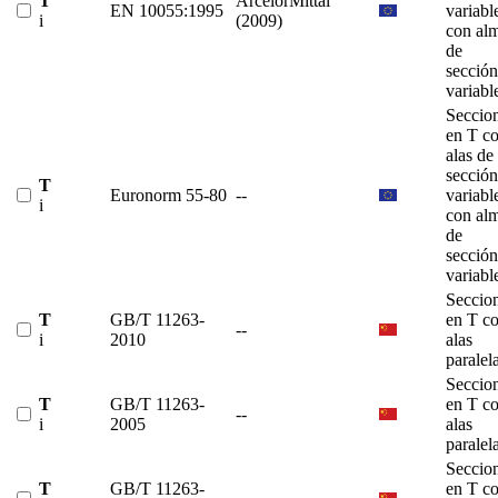
T
ArcelorMittal
EN 10055:1995
variabl
i
(2009)
con al
de
sección
variabl
Seccio
en T c
alas de
sección
T
Euronorm 55-80
--
variabl
i
con al
de
sección
variabl
Seccio
T
GB/T 11263-
en T c
--
i
2010
alas
paralel
Seccio
T
GB/T 11263-
en T c
--
i
2005
alas
paralel
Seccio
T
GB/T 11263-
en T c