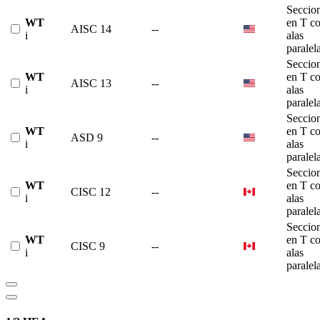
Seccio
WT
en T c
AISC 14
--
i
alas
paralel
Seccio
WT
en T c
AISC 13
--
i
alas
paralel
Seccio
WT
en T c
ASD 9
--
i
alas
paralel
Seccio
WT
en T c
CISC 12
--
i
alas
paralel
Seccio
WT
en T c
CISC 9
--
i
alas
paralel