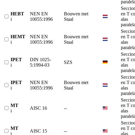
paralel
Seccio
HEBT
NEN EN
Bouwen met
en T c
i
10055:1996
Staal
alas
paralel
Seccio
HEMT
NEN EN
Bouwen met
en T c
i
10055:1996
Staal
alas
paralel
Seccio
IPET
DIN 1025-
en T c
SZS
i
5:1994-03
alas
paralel
Seccio
IPET
NEN EN
Bouwen met
en T c
i
10055:1996
Staal
alas
paralel
Seccio
MT
en T c
AISC 16
--
i
alas
paralel
Seccio
MT
en T c
AISC 15
--
i
alas