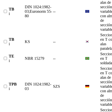
alas de
DIN 1024:1982-
sección
TB
03;Euronorm 55-
--
variabl
i
80
con al
de
sección
variabl
Seccio
TB
en T c
KS
--
i
alas
paralel
Seccio
TE
NBR 15279
--
en T
i
soldad
Seccio
en T c
alas de
sección
TPB
DIN 1024:1982-
SZS
variabl
i
03
con al
de
sección
variabl
Seccio