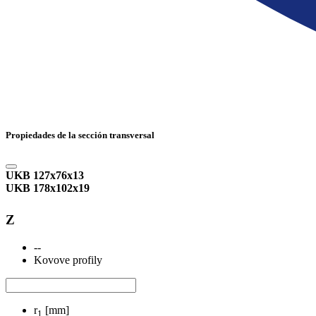
Propiedades de la sección transversal
UKB 127x76x13
UKB 178x102x19
Z
--
Kovove profily
r
[mm]
1