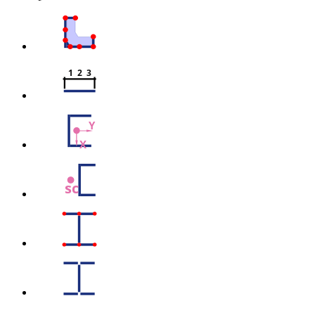
1  2  3
Y
X
sc