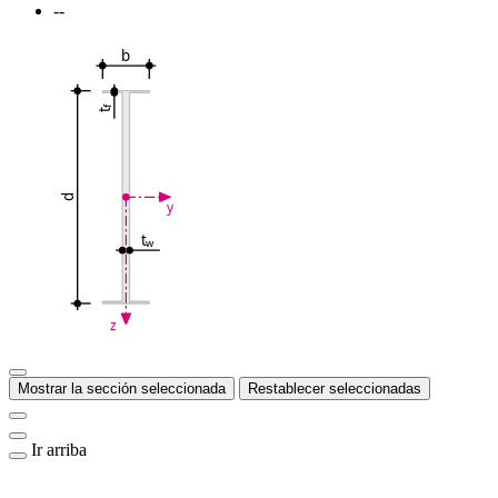
--
b
f
t
d
y
t
w
z
Mostrar la sección seleccionada
Restablecer seleccionadas
Ir arriba