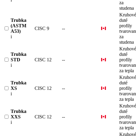
za
studena
Kruhov
Trubka
duté
(ASTM
profily
CISC 9
--
A53)
tvarova
i
za
studena
Kruhov
Trubka
duté
STD
CISC 12
--
profily
i
tvarova
za tepla
Kruhov
Trubka
duté
XS
CISC 12
--
profily
i
tvarova
za tepla
Kruhov
Trubka
duté
XXS
CISC 12
--
profily
i
tvarova
za tepla
Kruhov