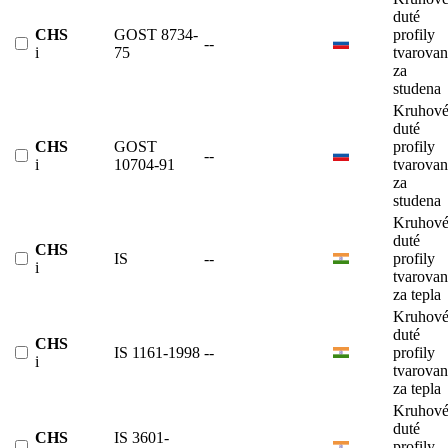
duté
CHS
GOST 8734-
profily
--
i
75
tvarova
za
studena
Kruhov
duté
CHS
GOST
profily
--
i
10704-91
tvarova
za
studena
Kruhov
duté
CHS
IS
--
profily
i
tvarova
za tepla
Kruhov
duté
CHS
IS 1161-1998
--
profily
i
tvarova
za tepla
Kruhov
duté
CHS
IS 3601-
--
profily