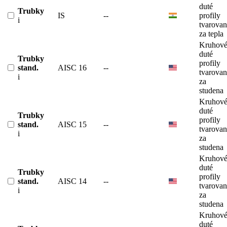
duté
Trubky
IS
--
profily
i
tvarova
za tepla
Kruhov
duté
Trubky
profily
stand.
AISC 16
--
tvarova
i
za
studena
Kruhov
duté
Trubky
profily
stand.
AISC 15
--
tvarova
i
za
studena
Kruhov
duté
Trubky
profily
stand.
AISC 14
--
tvarova
i
za
studena
Kruhov
duté