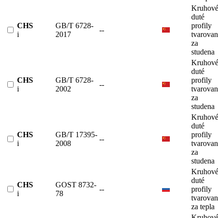
Kruhov
duté
CHS
GB/T 6728-
profily
--
i
2017
tvarova
za
studena
Kruhov
duté
CHS
GB/T 6728-
profily
--
i
2002
tvarova
za
studena
Kruhov
duté
CHS
GB/T 17395-
profily
--
i
2008
tvarova
za
studena
Kruhov
duté
CHS
GOST 8732-
--
profily
i
78
tvarova
za tepla
Kruhov