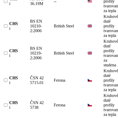
--
profily
i
36.19M
tvarova
za tepla
Kruhov
BS EN
duté
CHS
10210-
British Steel
profily
i
2:2006
tvarova
za tepla
Kruhov
duté
BS EN
CHS
profily
10219-
British Steel
i
tvarova
2:2006
za
studena
Kruhov
duté
CHS
ČSN 42
Ferona
profily
i
5715.01
tvarova
za tepla
Kruhov
duté
CHS
ČSN 42
Ferona
profily
i
5738
tvarova
za tepla