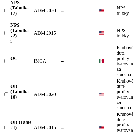
NPS
(Tabulka
NPS
ADM 2020
--
17)
trubky
i
NPS
(Tabulka
NPS
ADM 2015
--
22)
trubky
i
Kruhov
duté
OC
profily
IMCA
--
i
tvarova
za
studena
Kruhov
OD
duté
(Tabulka
profily
ADM 2020
--
16)
tvarova
i
za
studena
Kruhov
duté
OD (Table
profily
21)
ADM 2015
--
tvarova
i