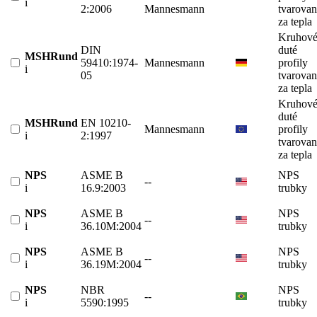
i
2:2006
Mannesmann
tvarova
za tepla
Kruhov
DIN
duté
MSHRund
59410:1974-
Mannesmann
profily
i
05
tvarova
za tepla
Kruhov
duté
MSHRund
EN 10210-
Mannesmann
profily
i
2:1997
tvarova
za tepla
NPS
ASME B
NPS
--
i
16.9:2003
trubky
NPS
ASME B
NPS
--
i
36.10M:2004
trubky
NPS
ASME B
NPS
--
i
36.19M:2004
trubky
NPS
NBR
NPS
--
i
5590:1995
trubky