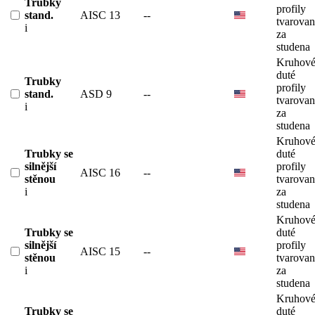
Trubky
profily
stand.
AISC 13
--
tvarova
i
za
studena
Kruhov
duté
Trubky
profily
stand.
ASD 9
--
tvarova
i
za
studena
Kruhov
Trubky se
duté
silnější
profily
AISC 16
--
stěnou
tvarova
i
za
studena
Kruhov
Trubky se
duté
silnější
profily
AISC 15
--
stěnou
tvarova
i
za
studena
Kruhov
Trubky se
duté