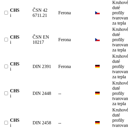
Kruhov
duté
CHS
ČSN 42
Ferona
profily
i
6711.21
tvarova
za tepla
Kruhov
duté
CHS
ČSN EN
Ferona
profily
i
10217
tvarova
za tepla
Kruhov
duté
CHS
DIN 2391
Ferona
profily
i
tvarova
za tepla
Kruhov
duté
CHS
DIN 2448
--
profily
i
tvarova
za tepla
Kruhov
duté
CHS
profily
DIN 2458
--
i
tvarova