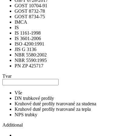
GB/T 6728-2017
GOST 10704-91
GOST 8732-78
GOST 8734-75
IMCA
IS
IS 1161-1998
IS 3601-2006
ISO 4200:1991
JIS G 3136
NBR 5580:2002
NBR 5590:1995
PN ZP 425717
Tvar
Vše
DN trubkové profily
Kruhové duté profily tvarované za studena
Kruhové duté profily tvarované za tepla
NPS trubky
Additional