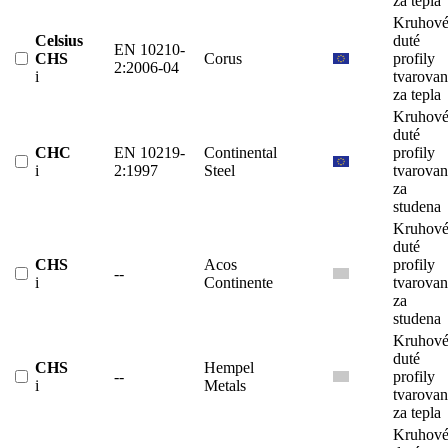
za tepla
Kruhov
Celsius
duté
EN 10210-
CHS
Corus
profily
2:2006-04
i
tvarova
za tepla
Kruhov
duté
CHC
EN 10219-
Continental
profily
i
2:1997
Steel
tvarova
za
studena
Kruhov
duté
CHS
Acos
profily
--
i
Continente
tvarova
za
studena
Kruhov
duté
CHS
Hempel
--
profily
i
Metals
tvarova
za tepla
Kruhov