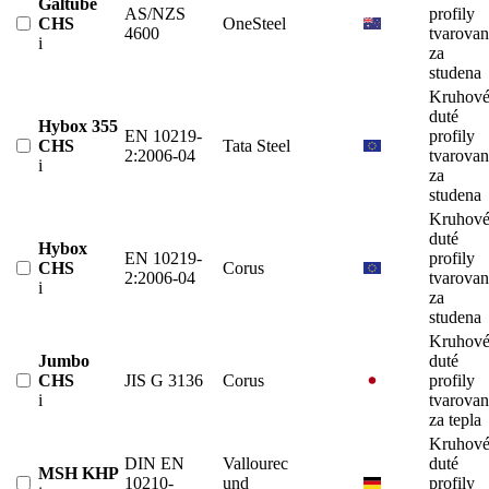
Galtube
AS/NZS
profily
CHS
OneSteel
4600
tvarova
i
za
studena
Kruhov
duté
Hybox 355
EN 10219-
profily
CHS
Tata Steel
2:2006-04
tvarova
i
za
studena
Kruhov
duté
Hybox
EN 10219-
profily
CHS
Corus
2:2006-04
tvarova
i
za
studena
Kruhov
Jumbo
duté
CHS
JIS G 3136
Corus
profily
i
tvarova
za tepla
Kruhov
DIN EN
Vallourec
duté
MSH KHP
10210-
und
profily