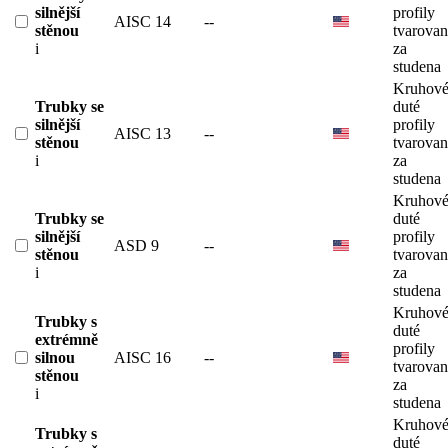
silnější
profily
AISC 14
--
stěnou
tvarova
i
za
studena
Kruhov
Trubky se
duté
silnější
profily
AISC 13
--
stěnou
tvarova
i
za
studena
Kruhov
Trubky se
duté
silnější
profily
ASD 9
--
stěnou
tvarova
i
za
studena
Kruhov
Trubky s
duté
extrémně
profily
silnou
AISC 16
--
tvarova
stěnou
za
i
studena
Kruhov
Trubky s
duté