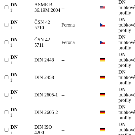
DN
DN
ASME B
--
trubkov
i
36.19M:2004
profily
DN
DN
ČSN 42
Ferona
trubkov
i
5710
profily
DN
DN
ČSN 42
Ferona
trubkov
i
5711
profily
DN
DN
DIN 2448
--
trubkov
i
profily
DN
DN
DIN 2458
--
trubkov
i
profily
DN
DN
DIN 2605-1
--
trubkov
i
profily
DN
DN
DIN 2605-2
--
trubkov
i
profily
DN
DN
DIN ISO
--
trubkov
i
4200