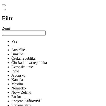
Filtr
Země
Vše
--
Austrálie
Brazílie
Česká republika
Čínská lidová republika
Evropská unie
Indie
Japonsko
Kanada
Mexiko
Německo
Nový Zéland
Rusko
Spojené Království
Spojené státy