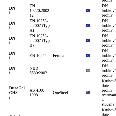
profily
EN
DN
DN
10220:2002-
--
trubkov
i
12
profily
EN 10253-
DN
DN
2:2007 (Typ
--
trubkov
i
A)
profily
EN 10253-
DN
DN
2:2007 (Typ
--
trubkov
i
B)
profily
DN
DN
EN 10255
Ferona
trubkov
i
profily
DN
DN
NBR
--
trubkov
i
5580:2002
profily
Kruhov
duté
DuraGal
AS 4100-
profily
CHS
OneSteel
1998
tvarova
i
za
studena
Kruhov
duté