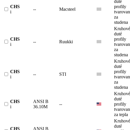
duté
CHS
profily
--
Macsteel
i
tvarova
za
studena
Kruhov
duté
CHS
profily
--
Ruukki
i
tvarova
za
studena
Kruhov
duté
CHS
profily
--
STI
i
tvarova
za
studena
Kruhov
duté
CHS
ANSI B
--
profily
i
36.10M
tvarova
za tepla
Kruhov
duté
CHS
ANSI B