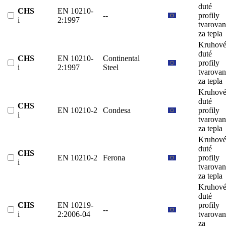
duté
CHS
EN 10210-
--
profily
i
2:1997
tvarova
za tepla
Kruhov
duté
CHS
EN 10210-
Continental
profily
i
2:1997
Steel
tvarova
za tepla
Kruhov
duté
CHS
EN 10210-2
Condesa
profily
i
tvarova
za tepla
Kruhov
duté
CHS
EN 10210-2
Ferona
profily
i
tvarova
za tepla
Kruhov
duté
CHS
EN 10219-
profily
--
i
2:2006-04
tvarova
za