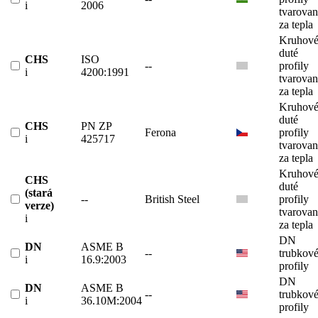
i
2006
tvarova
za tepla
Kruhov
duté
CHS
ISO
--
profily
i
4200:1991
tvarova
za tepla
Kruhov
duté
CHS
PN ZP
Ferona
profily
i
425717
tvarova
za tepla
Kruhov
CHS
duté
(stará
--
British Steel
profily
verze)
tvarova
i
za tepla
DN
DN
ASME B
--
trubkov
i
16.9:2003
profily
DN
DN
ASME B
--
trubkov
i
36.10M:2004
profily