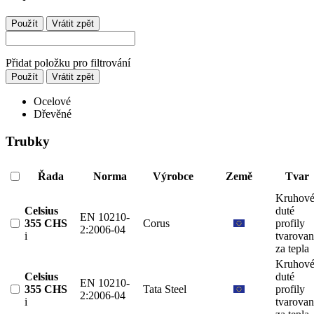
Použít
Vrátit zpět
Přidat položku pro filtrování
Použít
Vrátit zpět
Ocelové
Dřevěné
Trubky
Řada
Norma
Výrobce
Země
Tvar
Kruhov
Celsius
duté
EN 10210-
355 CHS
Corus
profily
2:2006-04
i
tvarova
za tepla
Kruhov
Celsius
duté
EN 10210-
355 CHS
Tata Steel
profily
2:2006-04
i
tvarova