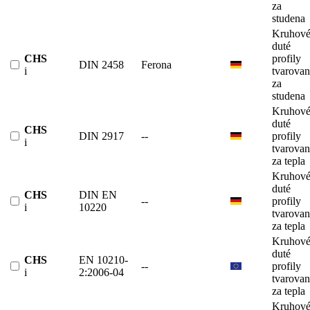
za
studena
Kruhov
duté
CHS
profily
DIN 2458
Ferona
i
tvarova
za
studena
Kruhov
duté
CHS
DIN 2917
--
profily
i
tvarova
za tepla
Kruhov
duté
CHS
DIN EN
--
profily
i
10220
tvarova
za tepla
Kruhov
duté
CHS
EN 10210-
--
profily
i
2:2006-04
tvarova
za tepla
Kruhov