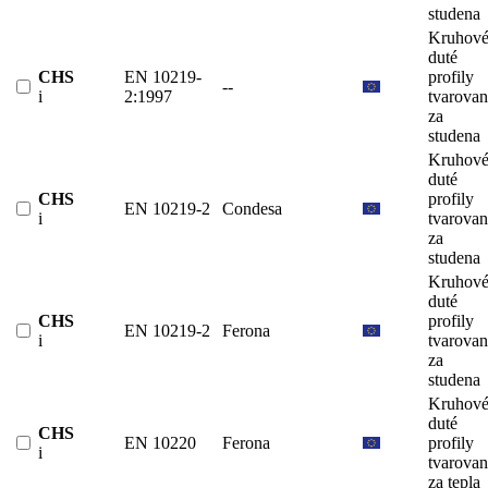
studena
Kruhov
duté
CHS
EN 10219-
profily
--
i
2:1997
tvarova
za
studena
Kruhov
duté
CHS
profily
EN 10219-2
Condesa
i
tvarova
za
studena
Kruhov
duté
CHS
profily
EN 10219-2
Ferona
i
tvarova
za
studena
Kruhov
duté
CHS
EN 10220
Ferona
profily
i
tvarova
za tepla