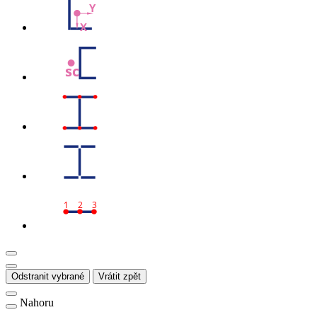
Y
X
sc
1
2
3
Odstranit vybrané
Vrátit zpět
Nahoru