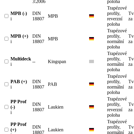
3:2006
poloha
Trapézové
MPB (-)
DIN
profily,
Tv
MPB
i
18807
reverzní
za
poloha
Trapézové
MPB (+)
DIN
profily,
Tv
MPB
i
18807
normální
za
poloha
Trapézové
Multideck
profily,
Tv
--
Kingspan
i
normální
za
poloha
Trapézové
PAB (+)
DIN
profily,
Tv
PAB
i
18807
normální
za
poloha
Trapézové
PP Prof
DIN
profily,
Tv
(-)
Laukien
18807
reverzní
za
i
poloha
Trapézové
PP Prof
DIN
profily,
Tv
(+)
Laukien
18807
normální
za