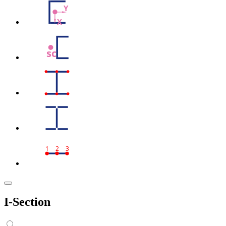
Y
X
sc
1
2
3
I-Section