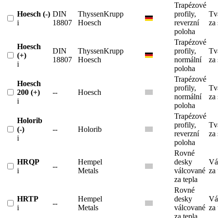
Trapézové
Hoesch (-)
DIN
ThyssenKrupp
profily,
Tv
i
18807
Hoesch
reverzní
za
poloha
Trapézové
Hoesch
DIN
ThyssenKrupp
profily,
Tv
(+)
18807
Hoesch
normální
za
i
poloha
Trapézové
Hoesch
profily,
Tv
200 (+)
--
Hoesch
normální
za
i
poloha
Trapézové
Holorib
profily,
Tv
(-)
--
Holorib
reverzní
za
i
poloha
Rovné
HRQP
Hempel
desky
Vá
--
i
Metals
válcované
za 
za tepla
Rovné
HRTP
Hempel
desky
Vá
--
i
Metals
válcované
za 
za tepla