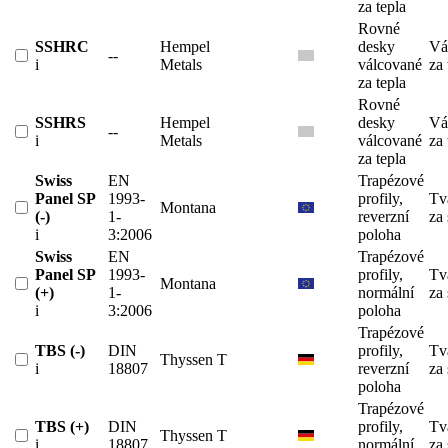
za tepla
Rovné
SSHRC
Hempel
desky
Vá
--
i
Metals
válcované
za 
za tepla
Rovné
SSHRS
Hempel
desky
Vá
--
i
Metals
válcované
za 
za tepla
Swiss
EN
Trapézové
Panel SP
1993-
profily,
Tv
Montana
(-)
1-
reverzní
za
i
3:2006
poloha
Swiss
EN
Trapézové
Panel SP
1993-
profily,
Tv
Montana
(+)
1-
normální
za
i
3:2006
poloha
Trapézové
TBS (-)
DIN
profily,
Tv
Thyssen T
i
18807
reverzní
za
poloha
Trapézové
TBS (+)
DIN
profily,
Tv
Thyssen T
i
18807
normální
za