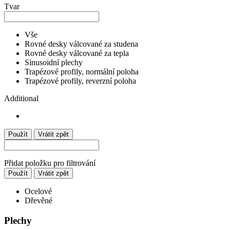
Tvar
Vše
Rovné desky válcované za studena
Rovné desky válcované za tepla
Sinusoidní plechy
Trapézové profily, normální poloha
Trapézové profily, reverzní poloha
Additional
Použít
Vrátit zpět
Přidat položku pro filtrování
Použít
Vrátit zpět
Ocelové
Dřevěné
Plechy