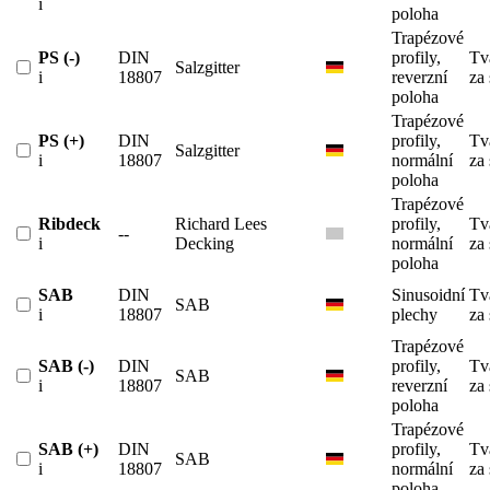
i
poloha
Trapézové
PS (-)
DIN
profily,
Tv
Salzgitter
i
18807
reverzní
za
poloha
Trapézové
PS (+)
DIN
profily,
Tv
Salzgitter
i
18807
normální
za
poloha
Trapézové
Ribdeck
Richard Lees
profily,
Tv
--
i
Decking
normální
za
poloha
SAB
DIN
Sinusoidní
Tv
SAB
i
18807
plechy
za
Trapézové
SAB (-)
DIN
profily,
Tv
SAB
i
18807
reverzní
za
poloha
Trapézové
SAB (+)
DIN
profily,
Tv
SAB
i
18807
normální
za
poloha