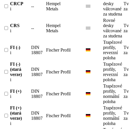
CRCP
Hempel
desky
Tv
--
i
Metals
válcované
za
za studena
Rovné
CRS
Hempel
desky
Tv
--
i
Metals
válcované
za
za studena
Trapézové
FI (-)
DIN
profily,
Tv
Fischer Profil
i
18807
reverzní
za
poloha
FI (-)
Trapézové
(stará
DIN
profily,
Tv
Fischer Profil
verze)
18807
reverzní
za
i
poloha
Trapézové
FI (+)
DIN
profily,
Tv
Fischer Profil
i
18807
normální
za
poloha
FI (+)
Trapézové
(stará
DIN
profily,
Tv
Fischer Profil
verze)
18807
normální
za
i
poloha