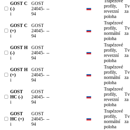
Trapézové
GOST C
GOST
profily,
Tv
(-)
24045-
--
reverzní
za
i
94
poloha
Trapézové
GOST C
GOST
profily,
Tv
(+)
24045-
--
normální
za
i
94
poloha
Trapézové
GOST H
GOST
profily,
Tv
(-)
24045-
--
reverzní
za
i
94
poloha
Trapézové
GOST H
GOST
profily,
Tv
(+)
24045-
--
normální
za
i
94
poloha
Trapézové
GOST
GOST
profily,
Tv
HC (-)
24045-
--
reverzní
za
i
94
poloha
Trapézové
GOST
GOST
profily,
Tv
HC (+)
24045-
--
normální
za
i
94
poloha