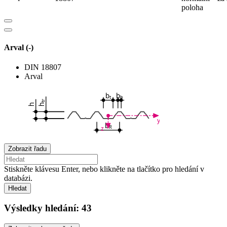
poloha
Arval (-)
DIN 18807
Arval
b
b
t
b
tr
h
h
y
b
R
z
Zobrazit řadu
Stiskněte klávesu Enter, nebo klikněte na tlačítko pro hledání v
databázi.
Hledat
Výsledky hledání:
43