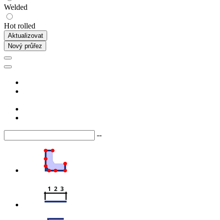
Welded
Hot rolled
Aktualizovat
Nový průřez
--
1  2  3