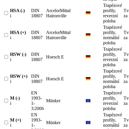
Trapézové
HSA (-)
DIN
ArcelorMittal
profily,
Tv
i
18807
Haironville
reverzní
za
poloha
Trapézové
HSA (+)
DIN
ArcelorMittal
profily,
Tv
i
18807
Haironville
normální
za
poloha
Trapézové
HSW (-)
DIN
profily,
Tv
Hoesch E
i
18807
reverzní
za
poloha
Trapézové
HSW (+)
DIN
profily,
Tv
Hoesch E
i
18807
normální
za
poloha
EN
Trapézové
M (-)
1993-
profily,
Tv
Münker
i
1-
reverzní
za
3:2006
poloha
EN
Trapézové
M (+)
1993-
profily,
Tv
Münker
i
1-
normální
za