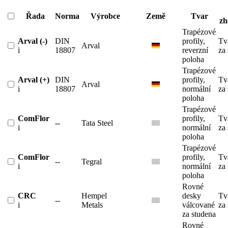
Řada
Norma
Výrobce
Země
Tvar
zh
Trapézové
Arval (-)
DIN
profily,
Tv
Arval
i
18807
reverzní
za
poloha
Trapézové
Arval (+)
DIN
profily,
Tv
Arval
i
18807
normální
za
poloha
Trapézové
ComFlor
profily,
Tv
--
Tata Steel
i
normální
za
poloha
Trapézové
ComFlor
profily,
Tv
--
Tegral
i
normální
za
poloha
Rovné
CRC
Hempel
desky
Tv
--
i
Metals
válcované
za
za studena
Rovné