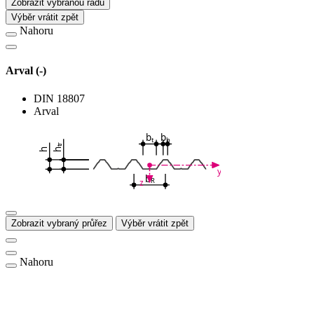
Zobrazit vybranou řadu
Výběr vrátit zpět
Nahoru
Arval (-)
DIN 18807
Arval
b
b
t
b
tr
h
h
y
b
R
z
Zobrazit vybraný průřez
Výběr vrátit zpět
Nahoru