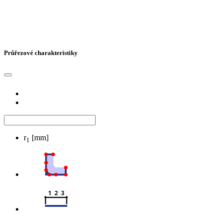
Průřezové charakteristiky
r
[mm]
1
1  2  3