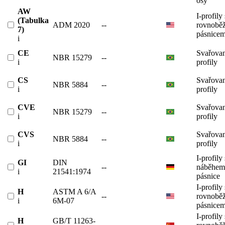
osy
AW
I-profily 
(Tabulka
ADM 2020
--
rovnobě
7)
pásnicem
i
CE
Svařovan
NBR 15279
--
i
profily
CS
Svařovan
NBR 5884
--
i
profily
CVE
Svařovan
NBR 15279
--
i
profily
CVS
Svařovan
NBR 5884
--
i
profily
I-profily 
GI
DIN
--
náběhem
i
21541:1974
pásnice
I-profily 
H
ASTM A 6/A
--
rovnobě
i
6M-07
pásnicem
I-profily 
H
GB/T 11263-