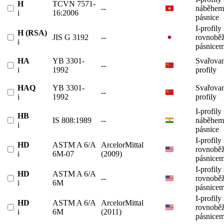
H
TCVN 7571-
--
náběhem
i
16:2006
pásnice
I-profily 
H (RSA)
JIS G 3192
--
rovnobě
i
pásnicem
HA
YB 3301-
Svařovan
--
i
1992
profily
HAQ
YB 3301-
Svařovan
--
i
1992
profily
I-profily 
HB
IS 808:1989
--
náběhem
i
pásnice
I-profily 
HD
ASTM A 6/A
ArcelorMittal
rovnobě
i
6M-07
(2009)
pásnicem
I-profily 
HD
ASTM A 6/A
--
rovnobě
i
6M
pásnicem
I-profily 
HD
ASTM A 6/A
ArcelorMittal
rovnobě
i
6M
(2011)
pásnicem