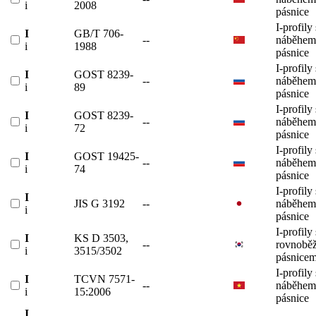
i
2008
pásnice
I-profily 
I
GB/T 706-
--
náběhem
i
1988
pásnice
I-profily 
I
GOST 8239-
--
náběhem
i
89
pásnice
I-profily 
I
GOST 8239-
--
náběhem
i
72
pásnice
I-profily 
I
GOST 19425-
--
náběhem
i
74
pásnice
I-profily 
I
JIS G 3192
--
náběhem
i
pásnice
I-profily 
I
KS D 3503,
--
rovnobě
i
3515/3502
pásnicem
I-profily 
I
TCVN 7571-
--
náběhem
i
15:2006
pásnice
I