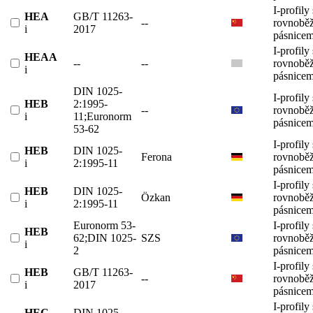
I-profily 
HEA
GB/T 11263-
--
rovnobě
i
2017
pásnicem
I-profily 
HEAA
--
--
rovnobě
i
pásnicem
DIN 1025-
I-profily 
HEB
2:1995-
--
rovnobě
i
11;Euronorm
pásnicem
53-62
I-profily 
HEB
DIN 1025-
Ferona
rovnobě
i
2:1995-11
pásnicem
I-profily 
HEB
DIN 1025-
Özkan
rovnobě
i
2:1995-11
pásnicem
Euronorm 53-
I-profily 
HEB
62;DIN 1025-
SZS
rovnobě
i
2
pásnicem
I-profily 
HEB
GB/T 11263-
--
rovnobě
i
2017
pásnicem
I-profily 
HEC
DIN 1025-