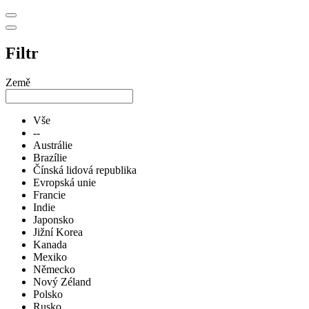
Filtr
Země
Vše
--
Austrálie
Brazílie
Čínská lidová republika
Evropská unie
Francie
Indie
Japonsko
Jižní Korea
Kanada
Mexiko
Německo
Nový Zéland
Polsko
Rusko