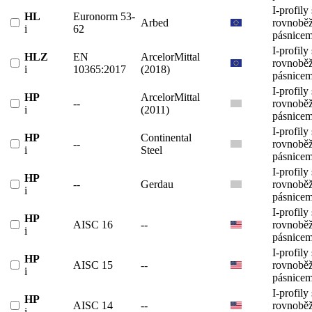
I-profily 
HL
Euronorm 53-
Arbed
rovnobě
i
62
pásnicem
I-profily 
HLZ
EN
ArcelorMittal
rovnobě
i
10365:2017
(2018)
pásnicem
I-profily 
HP
ArcelorMittal
--
rovnobě
i
(2011)
pásnicem
I-profily 
HP
Continental
--
rovnobě
i
Steel
pásnicem
I-profily 
HP
--
Gerdau
rovnobě
i
pásnicem
I-profily 
HP
AISC 16
--
rovnobě
i
pásnicem
I-profily 
HP
AISC 15
--
rovnobě
i
pásnicem
I-profily 
HP
AISC 14
--
rovnobě
i