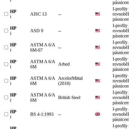
pásnicem
I-profily 
HP
AISC 13
--
rovnobě
i
pásnicem
I-profily 
HP
ASD 9
--
rovnobě
i
pásnicem
I-profily 
HP
ASTM A 6/A
--
rovnobě
i
6M-07
pásnicem
I-profily 
HP
ASTM A 6/A
Arbed
rovnobě
i
6M
pásnicem
I-profily 
HP
ASTM A 6/A
ArcelorMittal
rovnobě
i
6M
(2018)
pásnicem
I-profily 
HP
ASTM A 6/A
British Steel
rovnobě
i
6M
pásnicem
I-profily 
HP
BS 4-1:1993
--
rovnobě
i
pásnicem
I-profily 
HP