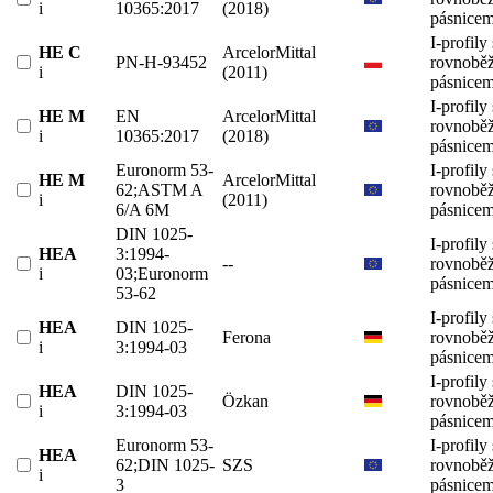
i
10365:2017
(2018)
pásnicem
I-profily 
HE C
ArcelorMittal
PN-H-93452
rovnobě
i
(2011)
pásnicem
I-profily 
HE M
EN
ArcelorMittal
rovnobě
i
10365:2017
(2018)
pásnicem
Euronorm 53-
I-profily 
HE M
ArcelorMittal
62;ASTM A
rovnobě
i
(2011)
6/A 6M
pásnicem
DIN 1025-
I-profily 
HEA
3:1994-
--
rovnobě
i
03;Euronorm
pásnicem
53-62
I-profily 
HEA
DIN 1025-
Ferona
rovnobě
i
3:1994-03
pásnicem
I-profily 
HEA
DIN 1025-
Özkan
rovnobě
i
3:1994-03
pásnicem
Euronorm 53-
I-profily 
HEA
62;DIN 1025-
SZS
rovnobě
i
3
pásnicem