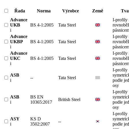
Řada
Norma
Výrobce
Země
Tva
Advance
I-profily 
UKB
BS 4-1:2005
Tata Steel
rovnobě
i
pásnicem
Advance
I-profily 
UKBP
BS 4-1:2005
Tata Steel
rovnobě
i
pásnicem
Advance
I-profily 
UKC
BS 4-1:2005
Tata Steel
rovnobě
i
pásnicem
I-profily
ASB
symetric
--
Tata Steel
i
podle je
osy
I-profily
ASB
BS EN
symetric
British Steel
i
10365:2017
podle je
osy
I-profily
ASY
KS D
symetric
--
i
3502:2007
podle je