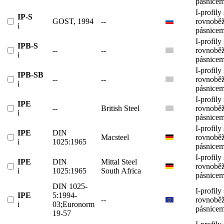
pásnicem
I-profily 
IP-S
GOST, 1994
--
rovnobě
i
pásnicem
I-profily 
IPB-S
--
--
rovnobě
i
pásnicem
I-profily 
IPB-SB
--
--
rovnobě
i
pásnicem
I-profily 
IPE
--
British Steel
rovnobě
i
pásnicem
I-profily 
IPE
DIN
Macsteel
rovnobě
i
1025:1965
pásnicem
I-profily 
IPE
DIN
Mittal Steel
rovnobě
i
1025:1965
South Africa
pásnicem
DIN 1025-
I-profily 
IPE
5:1994-
--
rovnobě
i
03;Euronorm
pásnicem
19-57