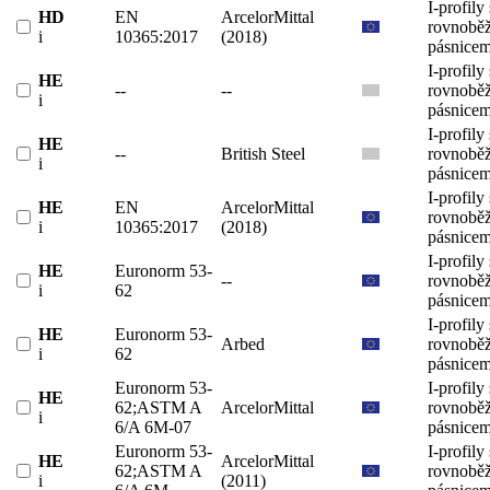
I-profily 
HD
EN
ArcelorMittal
rovnobě
i
10365:2017
(2018)
pásnicem
I-profily 
HE
--
--
rovnobě
i
pásnicem
I-profily 
HE
--
British Steel
rovnobě
i
pásnicem
I-profily 
HE
EN
ArcelorMittal
rovnobě
i
10365:2017
(2018)
pásnicem
I-profily 
HE
Euronorm 53-
--
rovnobě
i
62
pásnicem
I-profily 
HE
Euronorm 53-
Arbed
rovnobě
i
62
pásnicem
Euronorm 53-
I-profily 
HE
62;ASTM A
ArcelorMittal
rovnobě
i
6/A 6M-07
pásnicem
Euronorm 53-
I-profily 
HE
ArcelorMittal
62;ASTM A
rovnobě
i
(2011)