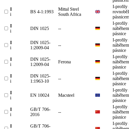
pásnicem
I-profily 
I
Mittal Steel
BS 4-1:1993
rovnobě
i
South Africa
pásnicem
I-profily 
I
DIN 1025
--
náběhem
i
pásnice
I-profily 
I
DIN 1025-
--
náběhem
i
1:2009-04
pásnice
I-profily 
I
DIN 1025-
Ferona
náběhem
i
1:2009-04
pásnice
I-profily 
I
DIN 1025-
--
náběhem
i
1:1963-10
pásnice
I-profily 
I
EN 10024
Macsteel
náběhem
i
pásnice
I-profily 
I
GB/T 706-
--
náběhem
i
2016
pásnice
I-profily 
I
GB/T 706-
--
náběhem