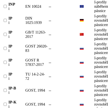
I-profily 
INP
EN 10024
--
náběhem
i
pásnice
I-profily 
IP
DIN
--
rovnobě
i
1025:1939
pásnicem
I-profily 
IP
GB/T 11263-
--
rovnobě
i
2017
pásnicem
I-profily 
IP
GOST 26020-
--
rovnobě
i
83
pásnicem
I-profily 
IP
GOST R
--
rovnobě
i
57837-2017
pásnicem
I-profily 
IP
TU 14-2-24-
--
rovnobě
i
72
pásnicem
I-profily 
IP-B
GOST, 1994
--
rovnobě
i
pásnicem
I-profily 
IP-K
GOST, 1994
--
rovnobě
i