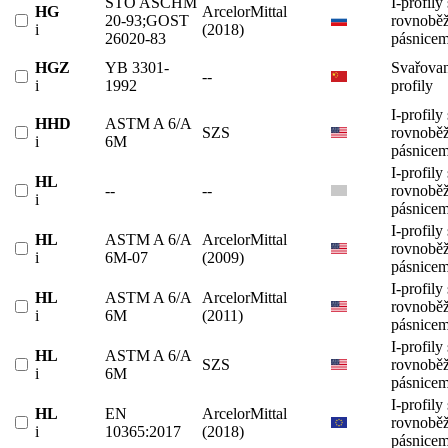
STO ASCHM
I-profily 
HG
ArcelorMittal
20-93;GOST
rovnobě
i
(2018)
26020-83
pásnicem
HGZ
YB 3301-
Svařovan
--
i
1992
profily
I-profily 
HHD
ASTM A 6/A
SZS
rovnobě
i
6M
pásnicem
I-profily 
HL
--
--
rovnobě
i
pásnicem
I-profily 
HL
ASTM A 6/A
ArcelorMittal
rovnobě
i
6M-07
(2009)
pásnicem
I-profily 
HL
ASTM A 6/A
ArcelorMittal
rovnobě
i
6M
(2011)
pásnicem
I-profily 
HL
ASTM A 6/A
SZS
rovnobě
i
6M
pásnicem
I-profily 
HL
EN
ArcelorMittal
rovnobě
i
10365:2017
(2018)
pásnicem