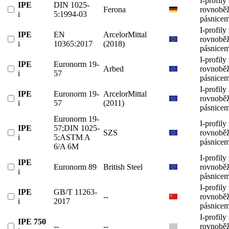
I-profily 
IPE
DIN 1025-
Ferona
rovnobě
i
5:1994-03
pásnicem
I-profily 
IPE
EN
ArcelorMittal
rovnobě
i
10365:2017
(2018)
pásnicem
I-profily 
IPE
Euronorm 19-
Arbed
rovnobě
i
57
pásnicem
I-profily 
IPE
Euronorm 19-
ArcelorMittal
rovnobě
i
57
(2011)
pásnicem
Euronorm 19-
I-profily 
IPE
57;DIN 1025-
SZS
rovnobě
i
5;ASTM A
pásnicem
6/A 6M
I-profily 
IPE
Euronorm 89
British Steel
rovnobě
i
pásnicem
I-profily 
IPE
GB/T 11263-
--
rovnobě
i
2017
pásnicem
I-profily 
IPE 750
--
--
rovnobě