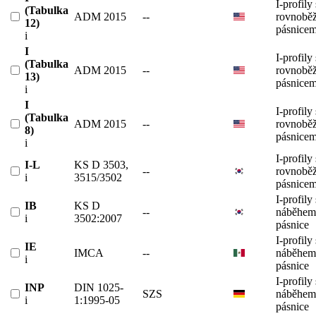
I-profily 
(Tabulka
ADM 2015
--
rovnobě
12)
pásnicem
i
I
I-profily 
(Tabulka
ADM 2015
--
rovnobě
13)
pásnicem
i
I
I-profily 
(Tabulka
ADM 2015
--
rovnobě
8)
pásnicem
i
I-profily 
I-L
KS D 3503,
--
rovnobě
i
3515/3502
pásnicem
I-profily 
IB
KS D
--
náběhem
i
3502:2007
pásnice
I-profily 
IE
IMCA
--
náběhem
i
pásnice
I-profily 
INP
DIN 1025-
SZS
náběhem
i
1:1995-05
pásnice