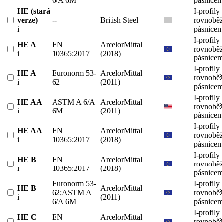
6/A 6M
pásnicem
HE (stará
I-profily 
verze)
--
British Steel
rovnobě
i
pásnicem
I-profily 
HE A
EN
ArcelorMittal
rovnobě
i
10365:2017
(2018)
pásnicem
I-profily 
HE A
Euronorm 53-
ArcelorMittal
rovnobě
i
62
(2011)
pásnicem
I-profily 
HE AA
ASTM A 6/A
ArcelorMittal
rovnobě
i
6M
(2011)
pásnicem
I-profily 
HE AA
EN
ArcelorMittal
rovnobě
i
10365:2017
(2018)
pásnicem
I-profily 
HE B
EN
ArcelorMittal
rovnobě
i
10365:2017
(2018)
pásnicem
Euronorm 53-
I-profily 
HE B
ArcelorMittal
62;ASTM A
rovnobě
i
(2011)
6/A 6M
pásnicem
I-profily 
HE C
EN
ArcelorMittal
rovnobě