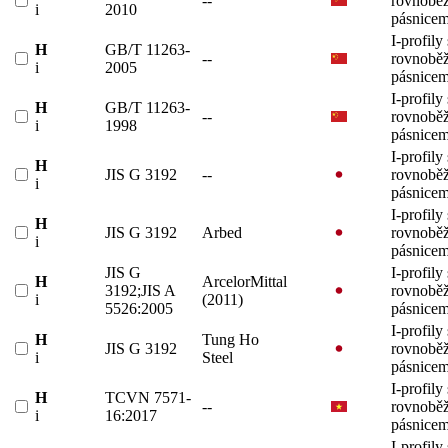
--
rovnobě
i
2010
pásnicem
I-profily 
H
GB/T 11263-
--
rovnobě
i
2005
pásnicem
I-profily 
H
GB/T 11263-
--
rovnobě
i
1998
pásnicem
I-profily 
H
JIS G 3192
--
rovnobě
i
pásnicem
I-profily 
H
JIS G 3192
Arbed
rovnobě
i
pásnicem
JIS G
I-profily 
H
ArcelorMittal
3192;JIS A
rovnobě
i
(2011)
5526:2005
pásnicem
I-profily 
H
Tung Ho
JIS G 3192
rovnobě
i
Steel
pásnicem
I-profily 
H
TCVN 7571-
--
rovnobě
i
16:2017
pásnicem
I-profily 