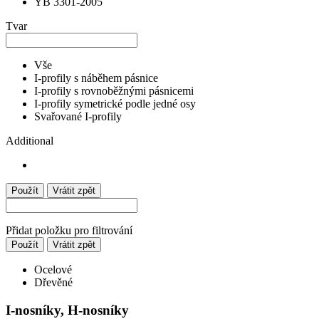
YB 3301-2005
Tvar
Vše
I-profily s náběhem pásnice
I-profily s rovnoběžnými pásnicemi
I-profily symetrické podle jedné osy
Svařované I-profily
Additional
Použít
Vrátit zpět
Přidat položku pro filtrování
Použít
Vrátit zpět
Ocelové
Dřevěné
I-nosníky, H-nosníky