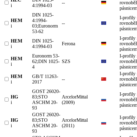
--
rovnobě
i
4:1994-03
pásnicem
DIN 1025-
I-profily 
HEM
4:1994-
--
rovnobě
i
03;Euronorm
pásnicem
53-62
I-profily 
HEM
DIN 1025-
Ferona
rovnobě
i
4:1994-03
pásnicem
Euronorm 53-
I-profily 
HEM
62;DIN 1025-
SZS
rovnobě
i
4
pásnicem
I-profily 
HEM
GB/T 11263-
--
rovnobě
i
2017
pásnicem
GOST 26020-
I-profily 
HG
83;STO
ArcelorMittal
rovnobě
i
ASCHM 20-
(2009)
pásnicem
93
GOST 26020-
I-profily 
HG
83;STO
ArcelorMittal
rovnobě
i
ASCHM 20-
(2011)
pásnicem
93