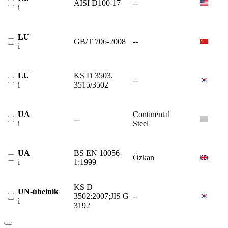
AISI D100-17
--
i
LU
GB/T 706-2008
--
i
LU
KS D 3503,
--
i
3515/3502
UA
Continental
--
i
Steel
UA
BS EN 10056-
Özkan
i
1:1999
KS D
UN-úhelník
3502:2007;JIS G
--
i
3192