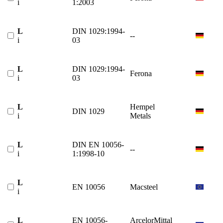
i
1:2003
L
DIN 1029:1994-
--
i
03
L
DIN 1029:1994-
Ferona
i
03
L
Hempel
DIN 1029
i
Metals
L
DIN EN 10056-
--
i
1:1998-10
L
EN 10056
Macsteel
i
L
EN 10056-
ArcelorMittal