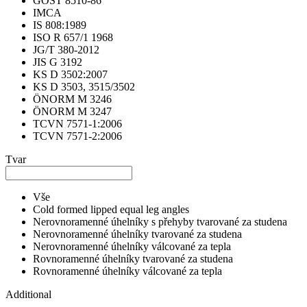
GOST 8510-86
IMCA
IS 808:1989
ISO R 657/1 1968
JG/T 380-2012
JIS G 3192
KS D 3502:2007
KS D 3503, 3515/3502
ÖNORM M 3246
ÖNORM M 3247
TCVN 7571-1:2006
TCVN 7571-2:2006
Tvar
Vše
Cold formed lipped equal leg angles
Nerovnoramenné úhelníky s přehyby tvarované za studena
Nerovnoramenné úhelníky tvarované za studena
Nerovnoramenné úhelníky válcované za tepla
Rovnoramenné úhelníky tvarované za studena
Rovnoramenné úhelníky válcované za tepla
Additional