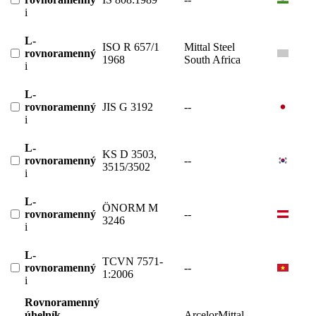
i
L-
ISO R 657/1
Mittal Steel
rovnoramenný
1968
South Africa
i
L-
rovnoramenný
JIS G 3192
--
i
L-
KS D 3503,
rovnoramenný
--
3515/3502
i
L-
ÖNORM M
rovnoramenný
--
3246
i
L-
TCVN 7571-
rovnoramenný
--
1:2006
i
Rovnoramenný
úhelník
ArcelorMittal