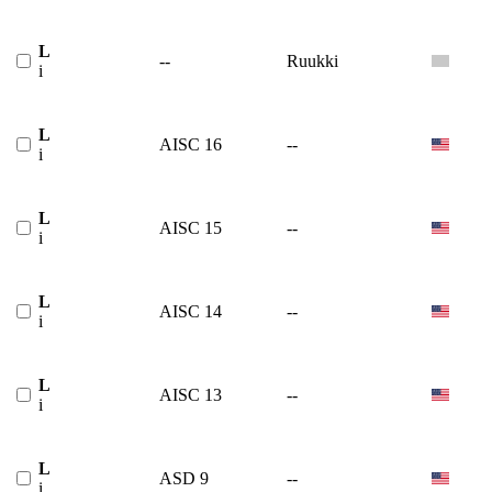
L
--
Ruukki
i
L
AISC 16
--
i
L
AISC 15
--
i
L
AISC 14
--
i
L
AISC 13
--
i
L
ASD 9
--
i