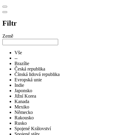
Filtr
Země
Vše
--
Brazílie
Česká republika
Čínská lidová republika
Evropská unie
Indie
Japonsko
Jižní Korea
Kanada
Mexiko
Německo
Rakousko
Rusko
Spojené Království
Spojené státy