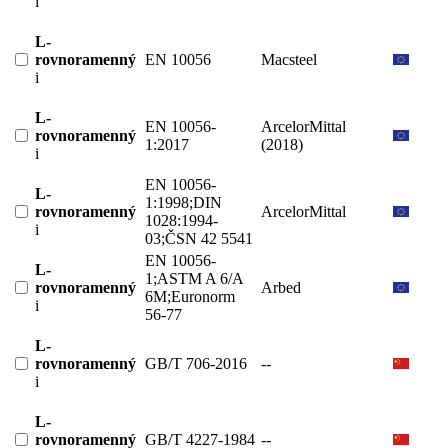
i
L-
rovnoramenný
EN 10056
Macsteel
i
L-
EN 10056-
ArcelorMittal
rovnoramenný
1:2017
(2018)
i
EN 10056-
L-
1:1998;DIN
rovnoramenný
ArcelorMittal
1028:1994-
i
03;ČSN 42 5541
EN 10056-
L-
1;ASTM A 6/A
rovnoramenný
Arbed
6M;Euronorm
i
56-77
L-
rovnoramenný
GB/T 706-2016
--
i
L-
rovnoramenný
GB/T 4227-1984
--