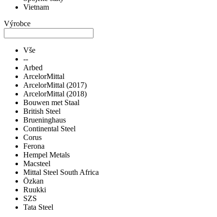
Vietnam
Výrobce
Vše
--
Arbed
ArcelorMittal
ArcelorMittal (2017)
ArcelorMittal (2018)
Bouwen met Staal
British Steel
Brueninghaus
Continental Steel
Corus
Ferona
Hempel Metals
Macsteel
Mittal Steel South Africa
Özkan
Ruukki
SZS
Tata Steel