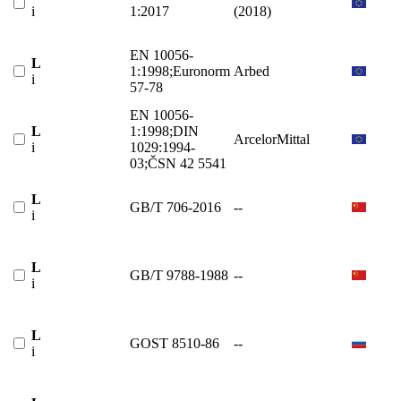
i
1:2017
(2018)
EN 10056-
L
1:1998;Euronorm
Arbed
i
57-78
EN 10056-
L
1:1998;DIN
ArcelorMittal
i
1029:1994-
03;ČSN 42 5541
L
GB/T 706-2016
--
i
L
GB/T 9788-1988
--
i
L
GOST 8510-86
--
i