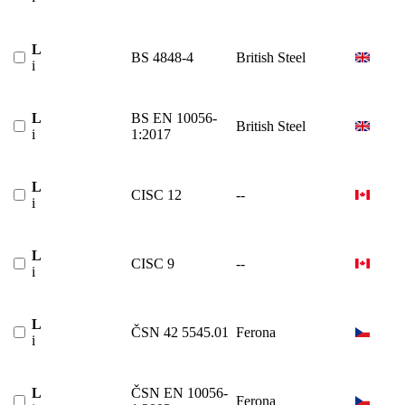
L
BS 4848-4
British Steel
i
L
BS EN 10056-
British Steel
i
1:2017
L
CISC 12
--
i
L
CISC 9
--
i
L
ČSN 42 5545.01
Ferona
i
L
ČSN EN 10056-
Ferona