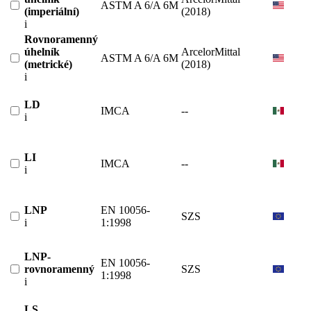
ASTM A 6/A 6M
(imperiální)
(2018)
i
Rovnoramenný
úhelník
ArcelorMittal
ASTM A 6/A 6M
(metrické)
(2018)
i
LD
IMCA
--
i
LI
IMCA
--
i
LNP
EN 10056-
SZS
i
1:1998
LNP-
EN 10056-
rovnoramenný
SZS
1:1998
i
LS