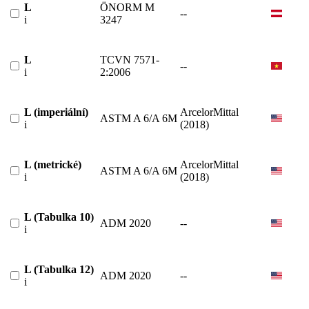
L
ÖNORM M
--
i
3247
L
TCVN 7571-
--
i
2:2006
L (imperiální)
ArcelorMittal
ASTM A 6/A 6M
i
(2018)
L (metrické)
ArcelorMittal
ASTM A 6/A 6M
i
(2018)
L (Tabulka 10)
ADM 2020
--
i
L (Tabulka 12)
ADM 2020
--
i