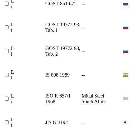
L
GOST 8510-72
--
i
L
GOST 19772-93,
--
i
Tab. 1
L
GOST 19772-93,
--
i
Tab. 2
L
IS 808:1989
--
i
L
ISO R 657/1
Mittal Steel
i
1968
South Africa
L
JIS G 3192
--
i