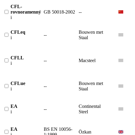
CFL-
rovnoramenný
GB 50018-2002
--
i
CFLeq
Bouwen met
--
i
Staal
CFLL
--
Macsteel
i
CFLue
Bouwen met
--
i
Staal
EA
Continental
--
i
Steel
EA
BS EN 10056-
Özkan
i
1:1999