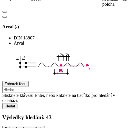
poloha
Arval (-)
DIN 18807
Arval
b
b
t
b
tr
h
h
y
b
R
z
Zobrazit řadu
Stiskněte klávesu Enter, nebo klikněte na tlačítko pro hledání v
databázi.
Hledat
Výsledky hledání:
43