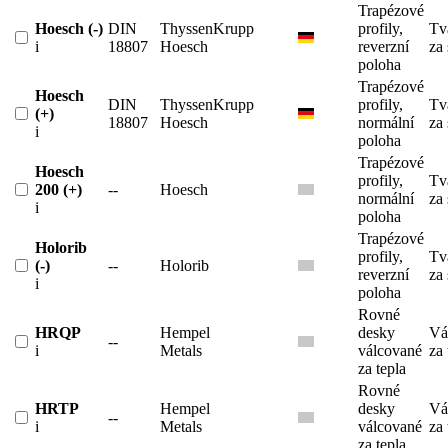
Trapézové
Hoesch (-)
DIN
ThyssenKrupp
profily,
Tv
i
18807
Hoesch
reverzní
za
poloha
Trapézové
Hoesch
DIN
ThyssenKrupp
profily,
Tv
(+)
18807
Hoesch
normální
za
i
poloha
Trapézové
Hoesch
profily,
Tv
200 (+)
--
Hoesch
normální
za
i
poloha
Trapézové
Holorib
profily,
Tv
(-)
--
Holorib
reverzní
za
i
poloha
Rovné
HRQP
Hempel
desky
Vá
--
i
Metals
válcované
za 
za tepla
Rovné
HRTP
Hempel
desky
Vá
--
i
Metals
válcované
za 
za tepla