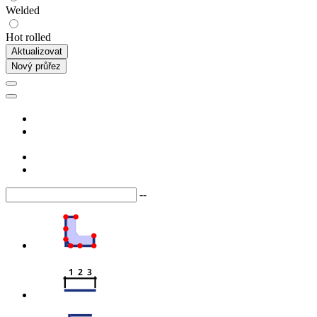
Welded
Hot rolled
Aktualizovat
Nový průřez
--
1  2  3