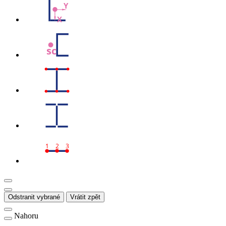
Y
X
sc
1
2
3
Odstranit vybrané
Vrátit zpět
Nahoru