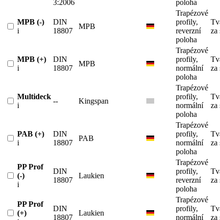
3:2006
poloha
Trapézové
MPB (-)
DIN
profily,
Tv
MPB
i
18807
reverzní
za
poloha
Trapézové
MPB (+)
DIN
profily,
Tv
MPB
i
18807
normální
za
poloha
Trapézové
Multideck
profily,
Tv
--
Kingspan
i
normální
za
poloha
Trapézové
PAB (+)
DIN
profily,
Tv
PAB
i
18807
normální
za
poloha
Trapézové
PP Prof
DIN
profily,
Tv
(-)
Laukien
18807
reverzní
za
i
poloha
Trapézové
PP Prof
DIN
profily,
Tv
(+)
Laukien
18807
normální
za