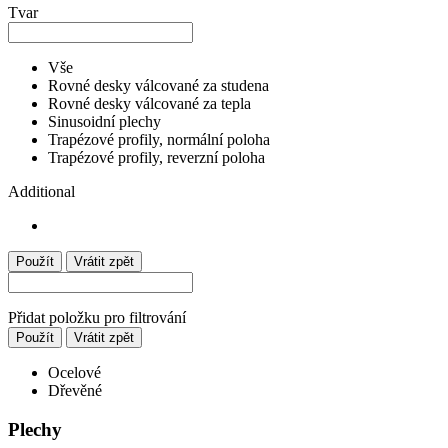
Tvar
Vše
Rovné desky válcované za studena
Rovné desky válcované za tepla
Sinusoidní plechy
Trapézové profily, normální poloha
Trapézové profily, reverzní poloha
Additional
Použít
Vrátit zpět
Přidat položku pro filtrování
Použít
Vrátit zpět
Ocelové
Dřevěné
Plechy