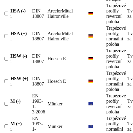
Trapézové
HSA (-)
DIN
ArcelorMittal
profily,
Tv
i
18807
Haironville
reverzní
za
poloha
Trapézové
HSA (+)
DIN
ArcelorMittal
profily,
Tv
i
18807
Haironville
normální
za
poloha
Trapézové
HSW (-)
DIN
profily,
Tv
Hoesch E
i
18807
reverzní
za
poloha
Trapézové
HSW (+)
DIN
profily,
Tv
Hoesch E
i
18807
normální
za
poloha
EN
Trapézové
M (-)
1993-
profily,
Tv
Münker
i
1-
reverzní
za
3:2006
poloha
EN
Trapézové
M (+)
1993-
profily,
Tv
Münker
i
1-
normální
za