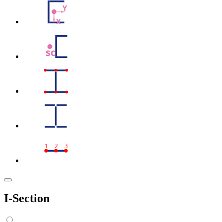
Y
X
sc
1
2
3
I-Section