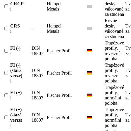
CRCP
Hempel
desky
Tv
--
i
Metals
válcované
za
za studena
Rovné
CRS
Hempel
desky
Tv
--
i
Metals
válcované
za
za studena
Trapézové
FI (-)
DIN
profily,
Tv
Fischer Profil
i
18807
reverzní
za
poloha
FI (-)
Trapézové
(stará
DIN
profily,
Tv
Fischer Profil
verze)
18807
reverzní
za
i
poloha
Trapézové
FI (+)
DIN
profily,
Tv
Fischer Profil
i
18807
normální
za
poloha
FI (+)
Trapézové
(stará
DIN
profily,
Tv
Fischer Profil
verze)
18807
normální
za
i
poloha