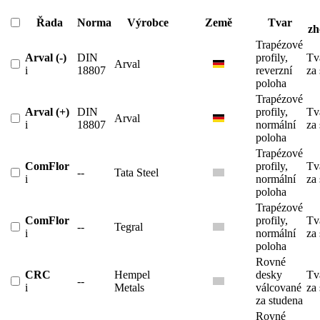
Řada
Norma
Výrobce
Země
Tvar
zh
Trapézové
Arval (-)
DIN
profily,
Tv
Arval
i
18807
reverzní
za
poloha
Trapézové
Arval (+)
DIN
profily,
Tv
Arval
i
18807
normální
za
poloha
Trapézové
ComFlor
profily,
Tv
--
Tata Steel
i
normální
za
poloha
Trapézové
ComFlor
profily,
Tv
--
Tegral
i
normální
za
poloha
Rovné
CRC
Hempel
desky
Tv
--
i
Metals
válcované
za
za studena
Rovné