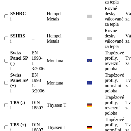
za tepla
Rovné
SSHRC
Hempel
desky
Vá
--
i
Metals
válcované
za 
za tepla
Rovné
SSHRS
Hempel
desky
Vá
--
i
Metals
válcované
za 
za tepla
Swiss
EN
Trapézové
Panel SP
1993-
profily,
Tv
Montana
(-)
1-
reverzní
za
i
3:2006
poloha
Swiss
EN
Trapézové
Panel SP
1993-
profily,
Tv
Montana
(+)
1-
normální
za
i
3:2006
poloha
Trapézové
TBS (-)
DIN
profily,
Tv
Thyssen T
i
18807
reverzní
za
poloha
Trapézové
TBS (+)
DIN
profily,
Tv
Thyssen T
i
18807
normální
za