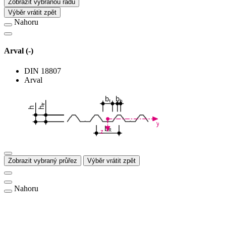
Zobrazit vybranou řadu
Výběr vrátit zpět
Nahoru
Arval (-)
DIN 18807
Arval
b
b
t
b
tr
h
h
y
b
R
z
Zobrazit vybraný průřez
Výběr vrátit zpět
Nahoru