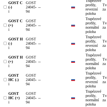
Trapézové
GOST C
GOST
profily,
Tv
(-)
24045-
--
reverzní
za
i
94
poloha
Trapézové
GOST C
GOST
profily,
Tv
(+)
24045-
--
normální
za
i
94
poloha
Trapézové
GOST H
GOST
profily,
Tv
(-)
24045-
--
reverzní
za
i
94
poloha
Trapézové
GOST H
GOST
profily,
Tv
(+)
24045-
--
normální
za
i
94
poloha
Trapézové
GOST
GOST
profily,
Tv
HC (-)
24045-
--
reverzní
za
i
94
poloha
Trapézové
GOST
GOST
profily,
Tv
HC (+)
24045-
--
normální
za
i
94
poloha