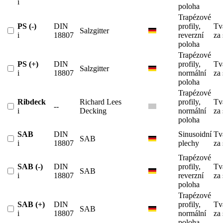
i
poloha
Trapézové
PS (-)
DIN
profily,
Tv
Salzgitter
i
18807
reverzní
za
poloha
Trapézové
PS (+)
DIN
profily,
Tv
Salzgitter
i
18807
normální
za
poloha
Trapézové
Ribdeck
Richard Lees
profily,
Tv
--
i
Decking
normální
za
poloha
SAB
DIN
Sinusoidní
Tv
SAB
i
18807
plechy
za
Trapézové
SAB (-)
DIN
profily,
Tv
SAB
i
18807
reverzní
za
poloha
Trapézové
SAB (+)
DIN
profily,
Tv
SAB
i
18807
normální
za
poloha