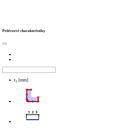
Průřezové charakteristiky
r
[mm]
1
1  2  3