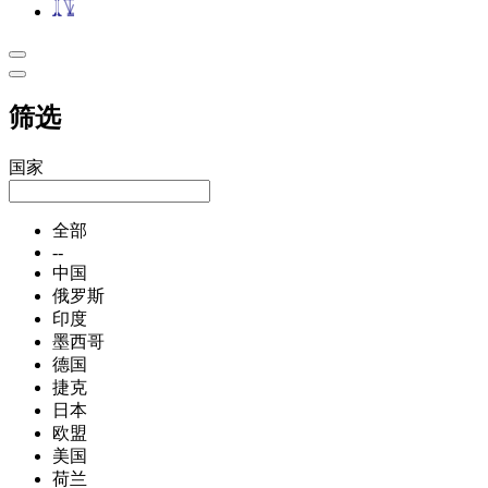
筛选
国家
全部
--
中国
俄罗斯
印度
墨西哥
德国
捷克
日本
欧盟
美国
荷兰