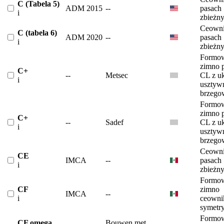
C (Tabela 5)
ADM 2015
--
pasach
i
zbieżn
Ceowni
C (tabela 6)
ADM 2020
--
pasach
i
zbieżn
Formow
zimno p
C+
--
Metsec
CL z u
i
usztyw
brzego
Formow
zimno p
C+
--
Sadef
CL z u
i
usztyw
brzego
Ceowni
CE
IMCA
--
pasach
i
zbieżn
Formow
CF
zimno
IMCA
--
i
ceowni
symetr
Formow
CF omega
Bouwen met