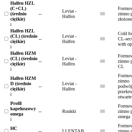
Halfen HZL
(C+CL)
Formow
Leviat -
(średnio
--
zimno p
Halfen
ciężkie)
złożon
i
Halfen HZL
Cold f
(CL) (średnio
Leviat -
--
CL-sec
ciężkie)
Halfen
with o
i
Halfen HZM
Formow
(CL) (średnio
Leviat -
--
zimno p
ciężkie)
Halfen
CL
i
Formow
Halfen HZM
zimno
D (średnio
Leviat -
--
podwój
ciężkie)
Halfen
przekr
i
otwarte
Profil
Formow
kapeluszowy
--
Ruukki
zimno p
omega
omega
i
Formow
HC
--
LLENTAB
zimno p