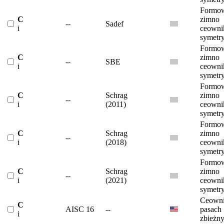
Formow
C
zimno
--
Sadef
i
ceowni
symetr
Formow
C
zimno
--
SBE
i
ceowni
symetr
Formow
C
Schrag
zimno
--
i
(2011)
ceowni
symetr
Formow
C
Schrag
zimno
--
i
(2018)
ceowni
symetr
Formow
C
Schrag
zimno
--
i
(2021)
ceowni
symetr
Ceowni
C
AISC 16
--
pasach
i
zbieżn