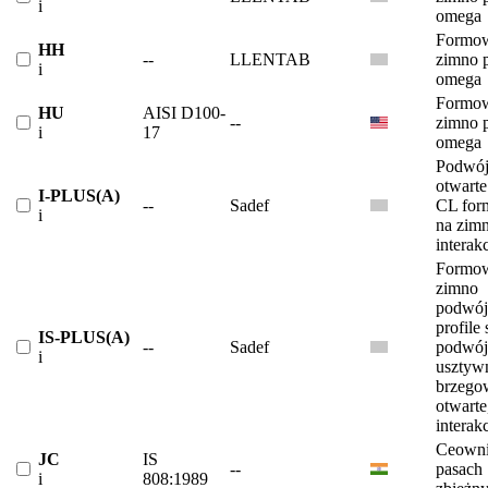
i
omega
Formow
HH
--
LLENTAB
zimno p
i
omega
Formow
HU
AISI D100-
--
zimno p
i
17
omega
Podwój
otwarte
I-PLUS(A)
--
Sadef
CL for
i
na zimn
interakc
Formow
zimno
podwój
profile
IS-PLUS(A)
--
Sadef
podwój
i
usztyw
brzego
otwarte
interakc
Ceowni
JC
IS
--
pasach
i
808:1989