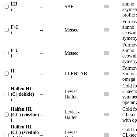
EB
zimno
--
SBE
i
asymet
profile
Formow
F-C
zimno
--
Metsec
i
ceowni
symetr
Formow
F-U
zimno
--
Metsec
i
ceowni
symetr
Formow
H
--
LLENTAB
zimno p
i
omega
Cold f
Halfen HL
Leviat -
C-secti
(C) (lekkie)
--
Halfen
symmet
i
openin
Halfen HL
Cold f
Leviat -
(CL) (ciężkie)
--
CL-sec
Halfen
i
with o
Halfen HL
Cold f
(CL) (średnio
Leviat -
--
CL-sec