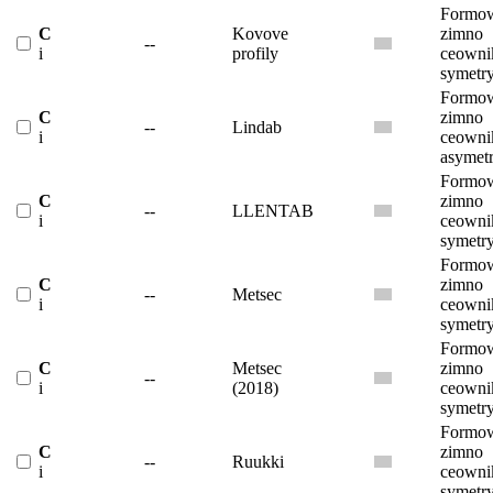
Formow
C
Kovove
zimno
--
i
profily
ceowni
symetr
Formow
C
zimno
--
Lindab
i
ceowni
asymet
Formow
C
zimno
--
LLENTAB
i
ceowni
symetr
Formow
C
zimno
--
Metsec
i
ceowni
symetr
Formow
C
Metsec
zimno
--
i
(2018)
ceowni
symetr
Formow
C
zimno
--
Ruukki
i
ceowni
symetr