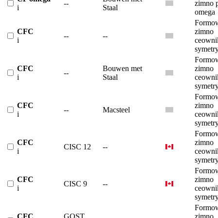
--
zimno p
i
Staal
omega
Formow
CFC
zimno
--
--
i
ceowni
symetr
Formow
CFC
Bouwen met
zimno
--
i
Staal
ceowni
symetr
Formow
CFC
zimno
--
Macsteel
i
ceowni
symetr
Formow
CFC
zimno
CISC 12
--
i
ceowni
symetr
Formow
CFC
zimno
CISC 9
--
i
ceowni
symetr
Formow
CFC
GOST
zimno