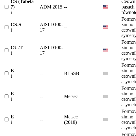
CS (Tabela
Ceowni
7)
ADM 2015
--
pasach
i
równol
Formow
CS-S
AISI D100-
zimno
--
i
17
ceowni
symetr
Formow
CU-T
AISI D100-
zimno
--
i
17
ceowni
symetr
Formow
E
zimno
--
BTSSB
i
ceowni
asymet
Formow
E
zimno
--
Metsec
i
ceowni
asymet
Formow
E
Metsec
zimno
--
i
(2018)
ceowni
asymet
Formow