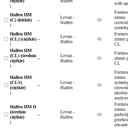
ciężkie)
Halfen
with o
i
Formow
Halfen HM
Leviat -
zimno
(C) (lekkie)
--
Halfen
ceowni
i
symetr
Halfen HM
Formow
Leviat -
(CL) (ciężkie)
--
zimno p
Halfen
i
CL
Halfen HM
Formow
(CL) (średnio
Leviat -
--
zimno p
ciężkie)
Halfen
CL
i
Formow
Halfen HM
zimno
(CLS)
Leviat -
symetr
--
(ciężkie)
Halfen
ceowni
i
ukośny
usztyw
Formow
Halfen HM D
zimno
(średnio
Leviat -
--
podwój
ciężkie)
Halfen
przekr
i
otwarte