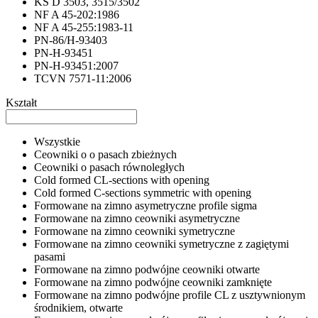
KS D 3503, 3515/3502
NF A 45-202:1986
NF A 45-255:1983-11
PN-86/H-93403
PN-H-93451
PN-H-93451:2007
TCVN 7571-11:2006
Kształt
Wszystkie
Ceowniki o o pasach zbieżnych
Ceowniki o pasach równoległych
Cold formed CL-sections with opening
Cold formed C-sections symmetric with opening
Formowane na zimno asymetryczne profile sigma
Formowane na zimno ceowniki asymetryczne
Formowane na zimno ceowniki symetryczne
Formowane na zimno ceowniki symetryczne z zagiętymi
pasami
Formowane na zimno podwójne ceowniki otwarte
Formowane na zimno podwójne ceowniki zamknięte
Formowane na zimno podwójne profile CL z usztywnionym
środnikiem, otwarte