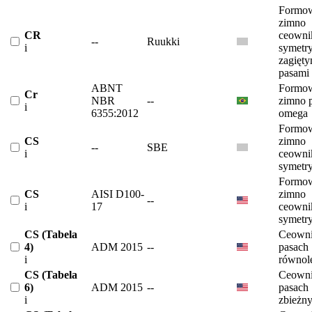
Formow
zimno
CR
ceowni
--
Ruukki
i
symetr
zagięty
pasami
ABNT
Formow
Cr
NBR
--
zimno p
i
6355:2012
omega
Formow
CS
zimno
--
SBE
i
ceowni
symetr
Formow
CS
AISI D100-
zimno
--
i
17
ceowni
symetr
CS (Tabela
Ceowni
4)
ADM 2015
--
pasach
i
równol
CS (Tabela
Ceowni
6)
ADM 2015
--
pasach
i
zbieżn