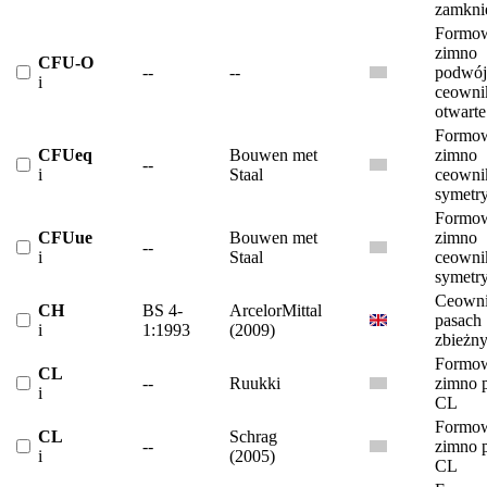
zamkni
Formow
zimno
CFU-O
--
--
podwój
i
ceowni
otwarte
Formow
CFUeq
Bouwen met
zimno
--
i
Staal
ceowni
symetr
Formow
CFUue
Bouwen met
zimno
--
i
Staal
ceowni
symetr
Ceowni
CH
BS 4-
ArcelorMittal
pasach
i
1:1993
(2009)
zbieżn
Formow
CL
--
Ruukki
zimno p
i
CL
Formow
CL
Schrag
--
zimno p
i
(2005)
CL