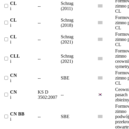
Formow
CL
Schrag
--
zimno p
i
(2011)
CL
Formow
CL
Schrag
--
zimno p
i
(2018)
CL
Formow
CL
Schrag
--
zimno p
i
(2021)
CL
Formow
CLL
Schrag
zimno
--
i
(2021)
ceowni
symetr
Formow
CN
--
SBE
zimno p
i
CL
Ceowni
CN
KS D
--
pasach
i
3502:2007
zbieżn
Formow
zimno
CN BB
--
SBE
podwój
i
przekr
otwarte