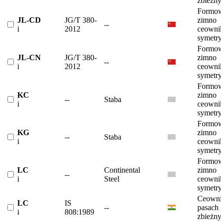
zbieżn
Formow
JL-CD
JG/T 380-
zimno
--
i
2012
ceowni
symetr
Formow
JL-CN
JG/T 380-
zimno
--
i
2012
ceowni
symetr
Formow
KC
zimno
--
Staba
i
ceowni
symetr
Formow
KG
zimno
--
Staba
i
ceowni
symetr
Formow
LC
Continental
zimno
--
i
Steel
ceowni
symetr
Ceowni
LC
IS
--
pasach
i
808:1989
zbieżn