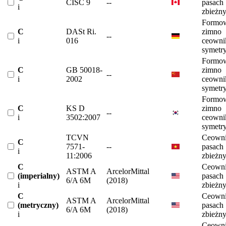
CISC 9
--
pasach
i
zbieżn
Formow
C
DASt Ri.
zimno
--
i
016
ceowni
symetr
Formow
C
GB 50018-
zimno
--
i
2002
ceowni
symetr
Formow
C
KS D
zimno
--
i
3502:2007
ceowni
symetr
TCVN
Ceowni
C
7571-
--
pasach
i
11:2006
zbieżn
C
Ceowni
ASTM A
ArcelorMittal
(imperialny)
pasach
6/A 6M
(2018)
i
zbieżn
C
Ceowni
ASTM A
ArcelorMittal
(metryczny)
pasach
6/A 6M
(2018)
i
zbieżn
Ceowni