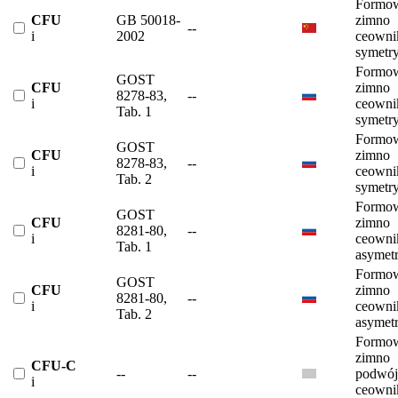
Formow
CFU
GB 50018-
zimno
--
i
2002
ceowni
symetr
Formow
GOST
CFU
zimno
8278-83,
--
i
ceowni
Tab. 1
symetr
Formow
GOST
CFU
zimno
8278-83,
--
i
ceowni
Tab. 2
symetr
Formow
GOST
CFU
zimno
8281-80,
--
i
ceowni
Tab. 1
asymet
Formow
GOST
CFU
zimno
8281-80,
--
i
ceowni
Tab. 2
asymet
Formow
zimno
CFU-C
--
--
podwój
i
ceowni