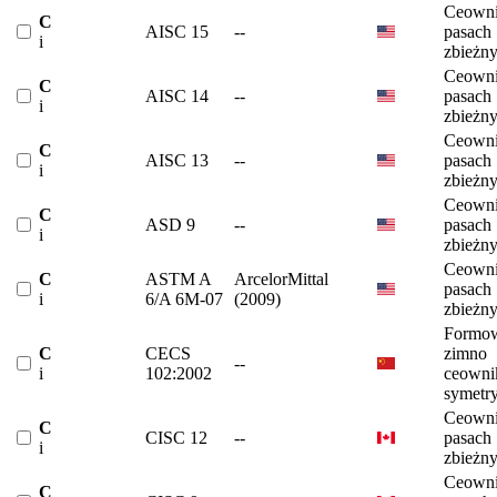
Ceowni
C
AISC 15
--
pasach
i
zbieżn
Ceowni
C
AISC 14
--
pasach
i
zbieżn
Ceowni
C
AISC 13
--
pasach
i
zbieżn
Ceowni
C
ASD 9
--
pasach
i
zbieżn
Ceowni
C
ASTM A
ArcelorMittal
pasach
i
6/A 6M-07
(2009)
zbieżn
Formow
C
CECS
zimno
--
i
102:2002
ceowni
symetr
Ceowni
C
CISC 12
--
pasach
i
zbieżn
Ceowni
C