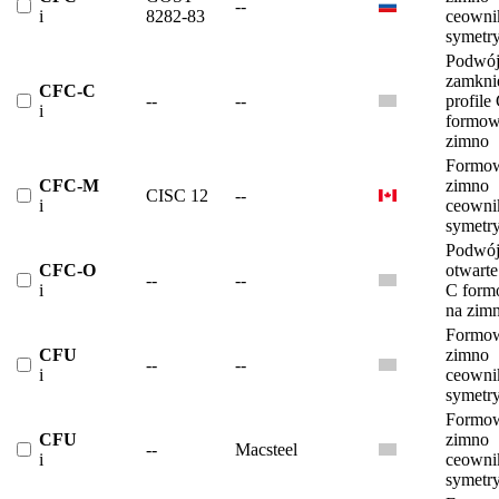
--
i
8282-83
ceowni
symetr
Podwój
zamkni
CFC-C
--
--
profile
i
formow
zimno
Formow
CFC-M
zimno
CISC 12
--
i
ceowni
symetr
Podwój
CFC-O
otwarte
--
--
i
C form
na zim
Formow
CFU
zimno
--
--
i
ceowni
symetr
Formow
CFU
zimno
--
Macsteel
i
ceowni
symetr