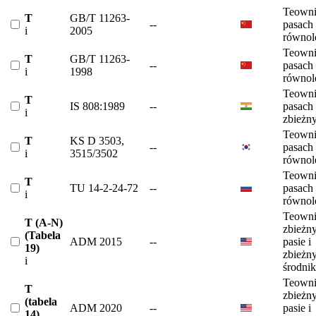
Teowni
T
GB/T 11263-
--
pasach
i
2005
równol
Teowni
T
GB/T 11263-
--
pasach
i
1998
równol
Teowni
T
IS 808:1989
--
pasach
i
zbieżn
Teowni
T
KS D 3503,
--
pasach
i
3515/3502
równol
Teowni
T
TU 14-2-24-72
--
pasach
i
równol
Teowni
T (A-N)
zbieżn
(Tabela
ADM 2015
--
pasie i
19)
zbieżn
i
środni
Teowni
T
zbieżn
(tabela
ADM 2020
--
pasie i
14)