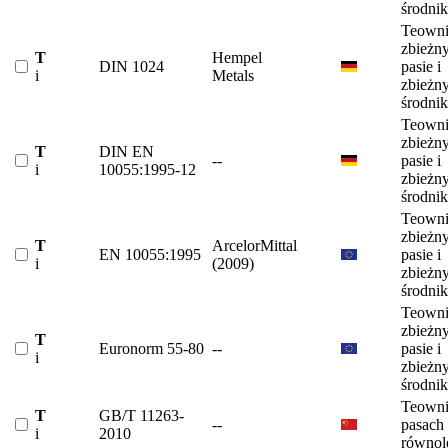
środni
Teowni
zbieżn
T
Hempel
DIN 1024
pasie i
i
Metals
zbieżn
środni
Teowni
zbieżn
T
DIN EN
--
pasie i
i
10055:1995-12
zbieżn
środni
Teowni
zbieżn
T
ArcelorMittal
EN 10055:1995
pasie i
i
(2009)
zbieżn
środni
Teowni
zbieżn
T
Euronorm 55-80
--
pasie i
i
zbieżn
środni
Teowni
T
GB/T 11263-
--
pasach
i
2010
równol