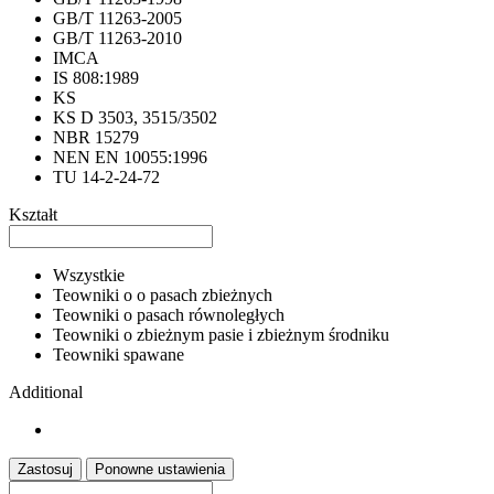
GB/T 11263-2005
GB/T 11263-2010
IMCA
IS 808:1989
KS
KS D 3503, 3515/3502
NBR 15279
NEN EN 10055:1996
TU 14-2-24-72
Kształt
Wszystkie
Teowniki o o pasach zbieżnych
Teowniki o pasach równoległych
Teowniki o zbieżnym pasie i zbieżnym środniku
Teowniki spawane
Additional
Zastosuj
Ponowne ustawienia