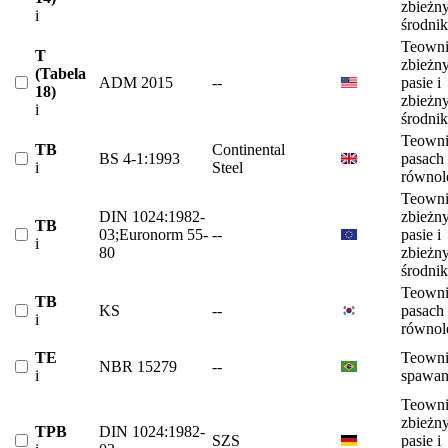
zbieżn
i
środni
Teowni
T
zbieżn
(Tabela
ADM 2015
--
pasie i
18)
zbieżn
i
środni
Teowni
TB
Continental
BS 4-1:1993
pasach
i
Steel
równol
Teowni
DIN 1024:1982-
zbieżn
TB
03;Euronorm 55-
--
pasie i
i
80
zbieżn
środni
Teowni
TB
KS
--
pasach
i
równol
TE
Teowni
NBR 15279
--
i
spawa
Teowni
zbieżn
TPB
DIN 1024:1982-
SZS
pasie i