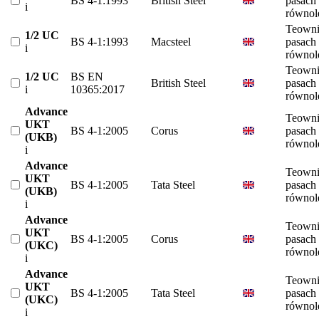
BS 4-1:1993
British Steel
pasach
i
równol
Teowni
1/2 UC
BS 4-1:1993
Macsteel
pasach
i
równol
Teowni
1/2 UC
BS EN
British Steel
pasach
i
10365:2017
równol
Advance
Teowni
UKT
BS 4-1:2005
Corus
pasach
(UKB)
równol
i
Advance
Teowni
UKT
BS 4-1:2005
Tata Steel
pasach
(UKB)
równol
i
Advance
Teowni
UKT
BS 4-1:2005
Corus
pasach
(UKC)
równol
i
Advance
Teowni
UKT
BS 4-1:2005
Tata Steel
pasach
(UKC)
równol
i