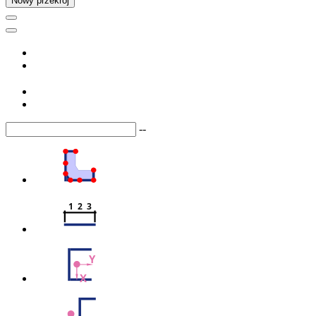
Nowy przekrój
--
1  2  3
Y
X