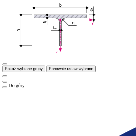
b
z
e
r
y
f
1
t
t
w
h
z
Pokaż wybrane grupy
Ponownie ustaw wybrane
Do góry