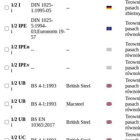
Teowni
1/2 I
DIN 1025-
--
pasach
i
1:1995-05
zbieżn
DIN 1025-
Teowni
1/2 IPE
5:1994-
--
pasach
i
03;Euronorm 19-
równol
57
Teowni
1/2 IPEo
--
--
pasach
i
równol
Teowni
1/2 IPEv
--
--
pasach
i
równol
Teowni
1/2 UB
BS 4-1:1993
British Steel
pasach
i
równol
Teowni
1/2 UB
BS 4-1:1993
Macsteel
pasach
i
równol
Teowni
1/2 UB
BS EN
British Steel
pasach
i
10365:2017
równol
Teowni
1/2 UC