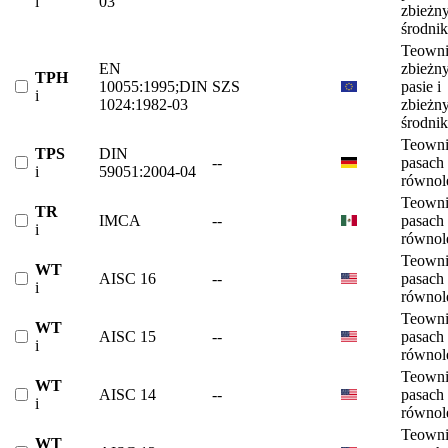
i
03
zbieżn
środni
Teowni
EN
zbieżn
TPH
10055:1995;DIN
SZS
pasie i
i
1024:1982-03
zbieżn
środni
Teowni
TPS
DIN
--
pasach
i
59051:2004-04
równol
Teowni
TR
IMCA
--
pasach
i
równol
Teowni
WT
AISC 16
--
pasach
i
równol
Teowni
WT
AISC 15
--
pasach
i
równol
Teowni
WT
AISC 14
--
pasach
i
równol
Teowni
WT