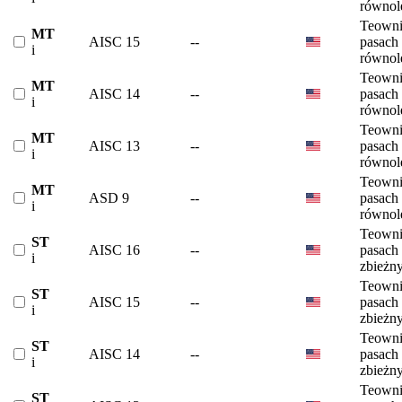
równol
Teowni
MT
AISC 15
--
pasach
i
równol
Teowni
MT
AISC 14
--
pasach
i
równol
Teowni
MT
AISC 13
--
pasach
i
równol
Teowni
MT
ASD 9
--
pasach
i
równol
Teowni
ST
AISC 16
--
pasach
i
zbieżn
Teowni
ST
AISC 15
--
pasach
i
zbieżn
Teowni
ST
AISC 14
--
pasach
i
zbieżn
Teowni
ST