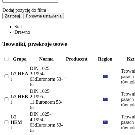
Dodaj pozycję do filtra
Zastosuj
Ponowne ustawienia
Stal
Drewno
Teowniki, przekroje teowe
Grupa
Norma
Producent
Region
Kszt
DIN 1025-
Teowni
1/2 HEA
3:1994-
--
pasach
i
03;Euronorm 53-
równol
62
DIN 1025-
Teowni
1/2 HEB
2:1995-
--
pasach
i
11;Euronorm 53-
równol
62
DIN 1025-
1/2
Teowni
4:1994-
HEM
--
pasach
03;Euronorm 53-
i
równol
62