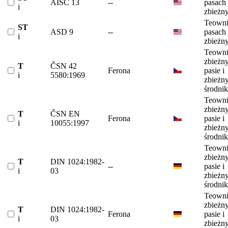
AISC 13
--
pasach
i
zbieżn
Teowni
ST
ASD 9
--
pasach
i
zbieżn
Teowni
zbieżn
T
ČSN 42
Ferona
pasie i
i
5580:1969
zbieżn
środni
Teowni
zbieżn
T
ČSN EN
Ferona
pasie i
i
10055:1997
zbieżn
środni
Teowni
zbieżn
T
DIN 1024:1982-
--
pasie i
i
03
zbieżn
środni
Teowni
zbieżn
T
DIN 1024:1982-
Ferona
pasie i
i
03
zbieżn