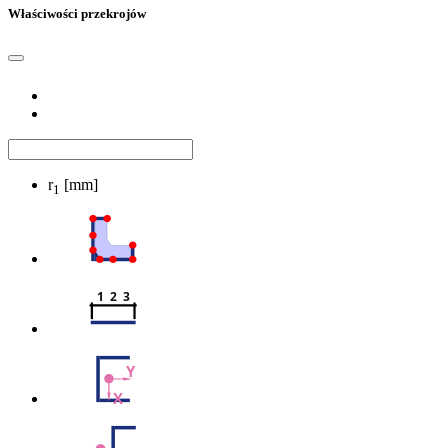
Właściwości przekrojów
r
[mm]
1
1  2  3
Y
X