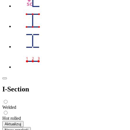
sc
1
2
3
I-Section
Welded
Hot rolled
Aktualizuj