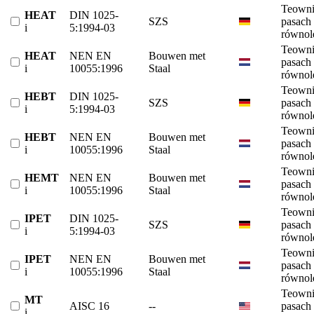
Teowni
HEAT
DIN 1025-
SZS
pasach
i
5:1994-03
równol
Teowni
HEAT
NEN EN
Bouwen met
pasach
i
10055:1996
Staal
równol
Teowni
HEBT
DIN 1025-
SZS
pasach
i
5:1994-03
równol
Teowni
HEBT
NEN EN
Bouwen met
pasach
i
10055:1996
Staal
równol
Teowni
HEMT
NEN EN
Bouwen met
pasach
i
10055:1996
Staal
równol
Teowni
IPET
DIN 1025-
SZS
pasach
i
5:1994-03
równol
Teowni
IPET
NEN EN
Bouwen met
pasach
i
10055:1996
Staal
równol
Teowni
MT
AISC 16
--
pasach
i