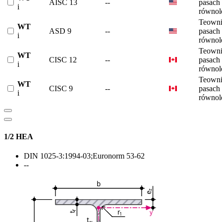
AISC 13
--
pasach
i
równol
Teowni
WT
ASD 9
--
pasach
i
równol
Teowni
WT
CISC 12
--
pasach
i
równol
Teowni
WT
CISC 9
--
pasach
i
równol
1/2 HEA
DIN 1025-3:1994-03;Euronorm 53-62
--
b
z
e
r
y
f
1
t
t
w