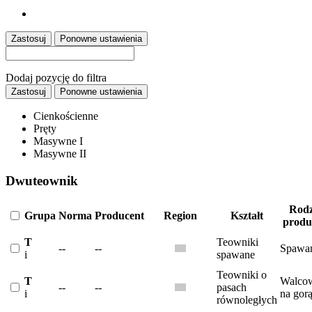
Zastosuj
Ponowne ustawienia
Dodaj pozycję do filtra
Zastosuj
Ponowne ustawienia
Cienkościenne
Pręty
Masywne I
Masywne II
Dwuteownik
Rodz
Grupa
Norma
Producent
Region
Kształt
produ
T
Teowniki
--
--
Spawa
i
spawane
Teowniki o
T
Walco
--
--
pasach
i
na gor
równoległych