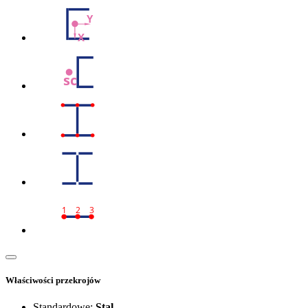
Y
X
sc
1
2
3
Właściwości przekrojów
Standardowe:
Stal