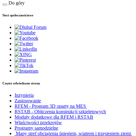
Do góry
Sieci społecznościowe
Często odwiedzane strony
Inżynieria
Zastosowanie
RFEM - Program 3D oparty na MES
RSTAB - Obliczenia konstrukcji szkieletowych
Moduły dodatkowe dla RFEM i RSTAB
Właściwości przekrojów
Programy samodzielne
Mapy stref obciążenia śniegiem, wiatrem i trzęsieniem ziemi