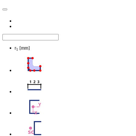
r
[mm]
1
1  2  3
Y
X
sc