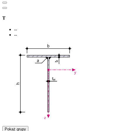
T
--
--
b
a
f
t
y
t
w
h
z
Pokaż grupy