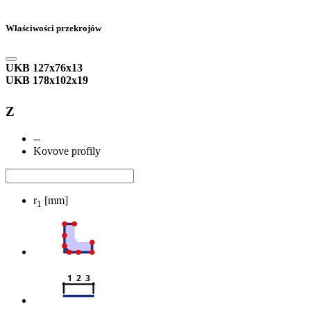
Właściwości przekrojów
UKB 127x76x13
UKB 178x102x19
Z
--
Kovove profily
r
[mm]
1
1  2  3