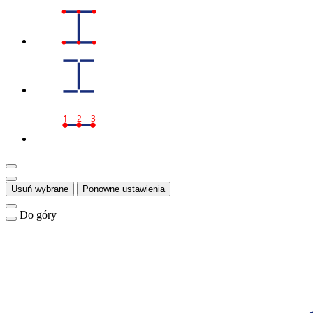
1
2
3
Usuń wybrane
Ponowne ustawienia
Do góry