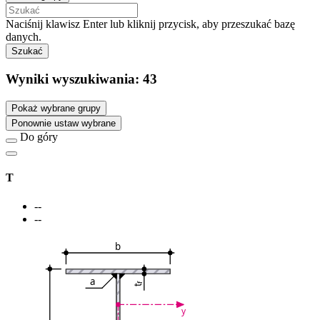
Naciśnij klawisz Enter lub kliknij przycisk, aby przeszukać bazę
danych.
Szukać
Wyniki wyszukiwania:
43
Pokaż wybrane grupy
Ponownie ustaw wybrane
Do góry
T
--
--
b
a
f
t
y