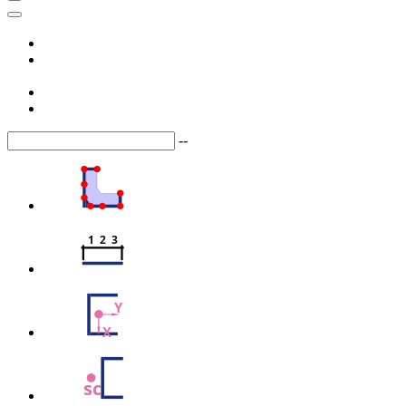
--
1  2  3
Y
X
sc