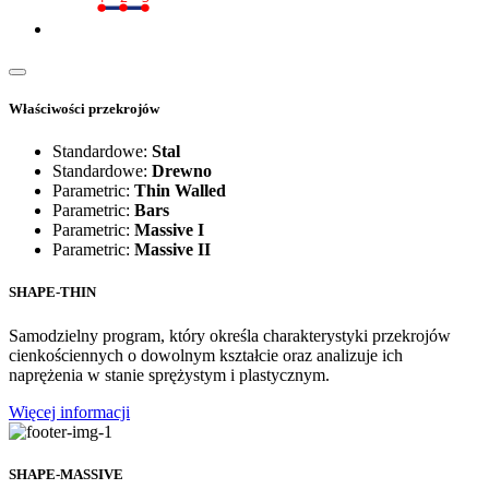
Właściwości przekrojów
Standardowe:
Stal
Standardowe:
Drewno
Parametric:
Thin Walled
Parametric:
Bars
Parametric:
Massive I
Parametric:
Massive II
SHAPE-THIN
Samodzielny program, który określa charakterystyki przekrojów
cienkościennych o dowolnym kształcie oraz analizuje ich
naprężenia w stanie sprężystym i plastycznym.
Więcej informacji
SHAPE-MASSIVE