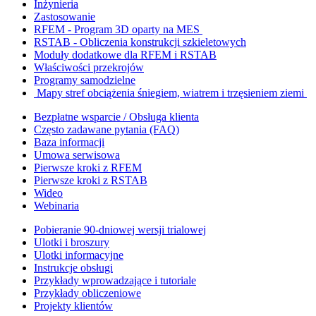
Inżynieria
Zastosowanie
RFEM - Program 3D oparty na MES
RSTAB - Obliczenia konstrukcji szkieletowych
Moduły dodatkowe dla RFEM i RSTAB
Właściwości przekrojów
Programy samodzielne
Mapy stref obciążenia śniegiem, wiatrem i trzęsieniem ziemi
Bezpłatne wsparcie / Obsługa klienta
Często zadawane pytania (FAQ)
Baza informacji
Umowa serwisowa
Pierwsze kroki z RFEM
Pierwsze kroki z RSTAB
Wideo
Webinaria
Pobieranie 90-dniowej wersji trialowej
Ulotki i broszury
Ulotki informacyjne
Instrukcje obsługi
Przykłady wprowadzające i tutoriale
Przykłady obliczeniowe
Projekty klientów