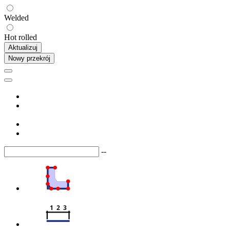
Welded
Hot rolled
Aktualizuj
Nowy przekrój
--
1  2  3