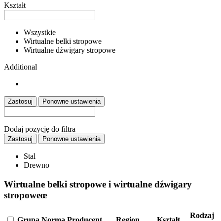
Kształt
Wszystkie
Wirtualne belki stropowe
Wirtualne dźwigary stropowe
Additional
Zastosuj
Ponowne ustawienia
Dodaj pozycję do filtra
Zastosuj
Ponowne ustawienia
Stal
Drewno
Wirtualne belki stropowe i wirtualne dźwigary
stropoweœ
Rodzaj
Grupa
Norma
Producent
Region
Kształt