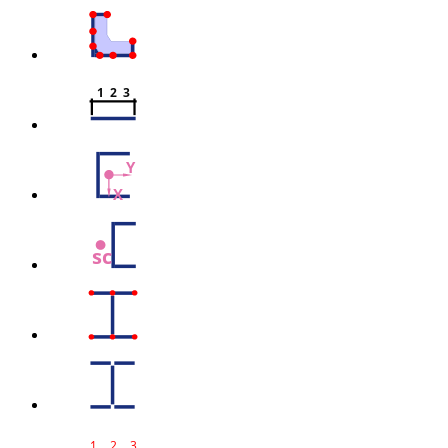
1  2  3
Y
X
sc
1
2
3