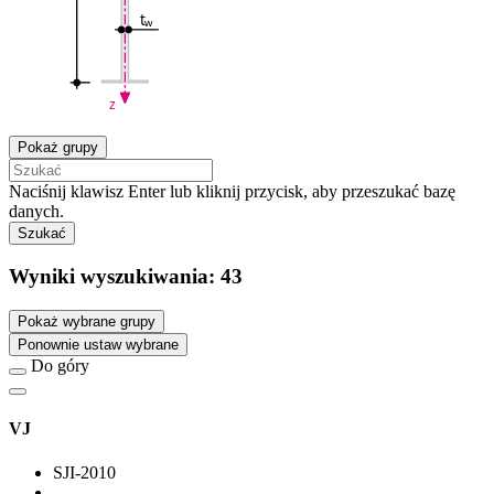
t
w
z
Pokaż grupy
Naciśnij klawisz Enter lub kliknij przycisk, aby przeszukać bazę
danych.
Szukać
Wyniki wyszukiwania:
43
Pokaż wybrane grupy
Ponownie ustaw wybrane
Do góry
VJ
SJI-2010
--