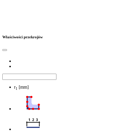
Właściwości przekrojów
r
[mm]
1
1  2  3