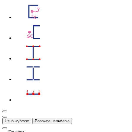
Y
X
sc
1
2
3
Usuń wybrane
Ponowne ustawienia
Do góry