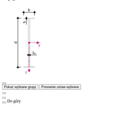
b
f
t
d
y
t
w
z
Pokaż wybrane grupy
Ponownie ustaw wybrane
Do góry