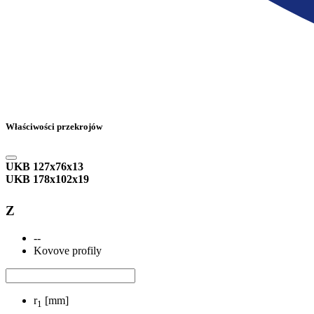
Właściwości przekrojów
UKB 127x76x13
UKB 178x102x19
Z
--
Kovove profily
r
[mm]
1