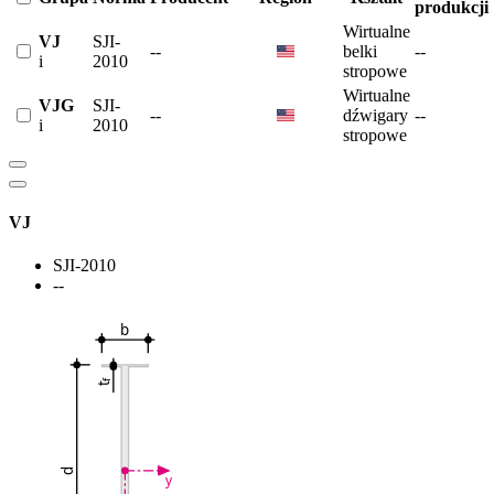
produkcji
Wirtualne
VJ
SJI-
--
belki
--
i
2010
stropowe
Wirtualne
VJG
SJI-
--
dźwigary
--
i
2010
stropowe
VJ
SJI-2010
--
b
f
t
d
y