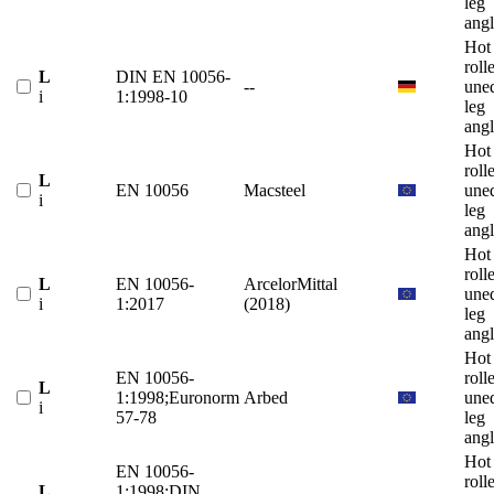
leg
angl
Hot
roll
L
DIN EN 10056-
--
une
i
1:1998-10
leg
angl
Hot
roll
L
EN 10056
Macsteel
une
i
leg
angl
Hot
roll
L
EN 10056-
ArcelorMittal
une
i
1:2017
(2018)
leg
angl
Hot
EN 10056-
roll
L
1:1998;Euronorm
Arbed
une
i
57-78
leg
angl
Hot
EN 10056-
roll
L
1:1998;DIN