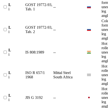
for
L
GOST 19772-93,
--
une
i
Tab. 1
leg
angl
Col
for
L
GOST 19772-93,
--
une
i
Tab. 2
leg
angl
Hot
roll
L
IS 808:1989
--
une
i
leg
angl
Hot
roll
L
ISO R 657/1
Mittal Steel
une
i
1968
South Africa
leg
angl
Hot
roll
L
JIS G 3192
--
une
i
leg
angl