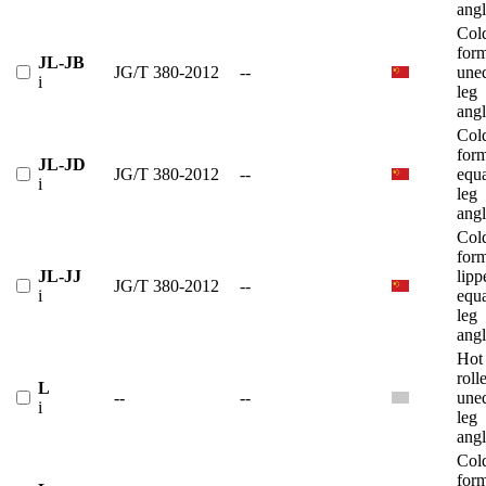
angl
Col
for
JL-JB
JG/T 380-2012
--
une
i
leg
angl
Col
for
JL-JD
JG/T 380-2012
--
equ
i
leg
angl
Col
for
JL-JJ
lipp
JG/T 380-2012
--
i
equ
leg
angl
Hot
roll
L
--
--
une
i
leg
angl
Col
for