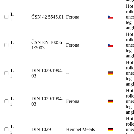
Hot
roll
L
ČSN 42 5545.01
Ferona
une
i
leg
angl
Hot
roll
L
ČSN EN 10056-
Ferona
une
i
1:2003
leg
angl
Hot
roll
L
DIN 1029:1994-
--
une
i
03
leg
angl
Hot
roll
L
DIN 1029:1994-
Ferona
une
i
03
leg
angl
Hot
roll
L
DIN 1029
Hempel Metals
une
i