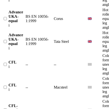
i
leg
angl
Hot
Advance
roll
UKA-
BS EN 10056-
Corus
equ
equal
1:1999
leg
i
angl
Hot
Advance
roll
UKA-
BS EN 10056-
Tata Steel
equ
equal
1:1999
leg
i
angl
Col
for
CFL
--
--
une
i
leg
angl
Col
for
CFL
--
Macsteel
une
i
leg
angl
Col
CFL-
for