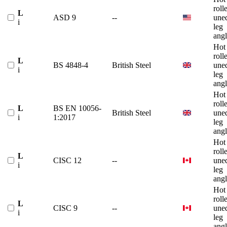
roll
L
ASD 9
--
une
i
leg
angl
Hot
roll
L
BS 4848-4
British Steel
une
i
leg
angl
Hot
roll
L
BS EN 10056-
British Steel
une
i
1:2017
leg
angl
Hot
roll
L
CISC 12
--
une
i
leg
angl
Hot
roll
L
CISC 9
--
une
i
leg
angl