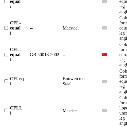
equal
--
--
equ
i
leg
angl
Col
CFL-
for
equal
--
Macsteel
equ
i
leg
angl
Col
CFL-
for
equal
GB 50018-2002
--
equ
i
leg
angl
Col
for
CFLeq
Bouwen met
--
equ
i
Staal
leg
angl
Col
for
CFLL
lipp
--
Macsteel
i
une
leg
angl