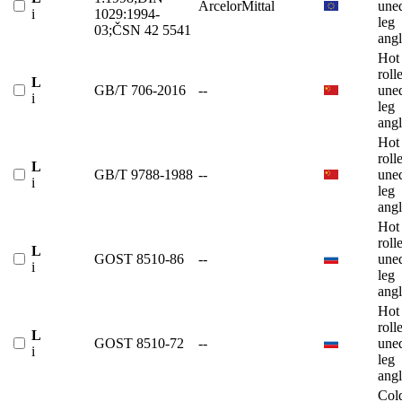
ArcelorMittal
une
i
1029:1994-
leg
03;ČSN 42 5541
angl
Hot
roll
L
GB/T 706-2016
--
une
i
leg
angl
Hot
roll
L
GB/T 9788-1988
--
une
i
leg
angl
Hot
roll
L
GOST 8510-86
--
une
i
leg
angl
Hot
roll
L
GOST 8510-72
--
une
i
leg
angl
Col