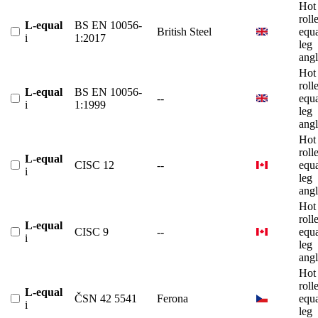
Hot
roll
L-equal
BS EN 10056-
British Steel
equ
i
1:2017
leg
angl
Hot
roll
L-equal
BS EN 10056-
--
equ
i
1:1999
leg
angl
Hot
roll
L-equal
CISC 12
--
equ
i
leg
angl
Hot
roll
L-equal
CISC 9
--
equ
i
leg
angl
Hot
roll
L-equal
ČSN 42 5541
Ferona
equ
i
leg