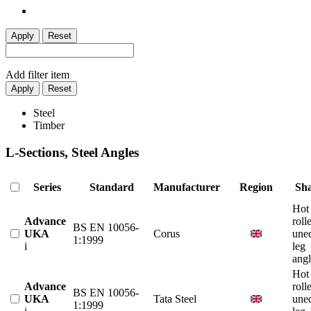
Apply
Reset
Add filter item
Apply
Reset
Steel
Timber
L-Sections, Steel Angles
Series
Standard
Manufacturer
Region
Sh
Hot
Advance
roll
BS EN 10056-
UKA
Corus
une
1:1999
i
leg
angl
Hot
Advance
roll
BS EN 10056-
UKA
Tata Steel
une
1:1999