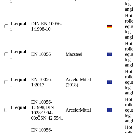
i
leg
angl
Hot
roll
L-equal
DIN EN 10056-
--
equ
i
1:1998-10
leg
angl
Hot
roll
L-equal
EN 10056
Macsteel
equ
i
leg
angl
Hot
roll
L-equal
EN 10056-
ArcelorMittal
equ
i
1:2017
(2018)
leg
angl
Hot
EN 10056-
roll
L-equal
1:1998;DIN
ArcelorMittal
equ
i
1028:1994-
leg
03;ČSN 42 5541
angl
Hot
EN 10056-
roll