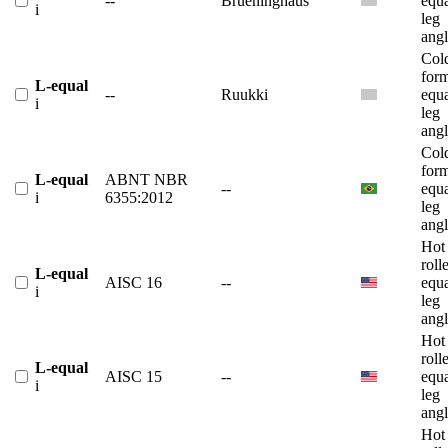
--
Brueninghaus
equ
i
leg
angl
Col
for
L-equal
--
Ruukki
equ
i
leg
angl
Col
for
L-equal
ABNT NBR
--
equ
i
6355:2012
leg
angl
Hot
roll
L-equal
AISC 16
--
equ
i
leg
angl
Hot
roll
L-equal
AISC 15
--
equ
i
leg
angl
Hot