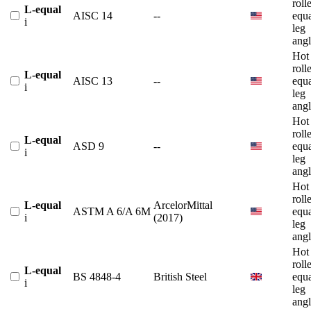
roll
L-equal
AISC 14
--
equ
i
leg
angl
Hot
roll
L-equal
AISC 13
--
equ
i
leg
angl
Hot
roll
L-equal
ASD 9
--
equ
i
leg
angl
Hot
roll
L-equal
ArcelorMittal
ASTM A 6/A 6M
equ
i
(2017)
leg
angl
Hot
roll
L-equal
BS 4848-4
British Steel
equ
i
leg
angl