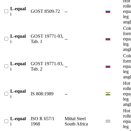
Hot
roll
L-equal
GOST 8509-72
--
equ
i
leg
angl
Col
for
L-equal
GOST 19771-93,
--
equ
i
Tab. 1
leg
angl
Col
for
L-equal
GOST 19771-93,
--
equ
i
Tab. 2
leg
angl
Hot
roll
L-equal
IS 808:1989
--
equ
i
leg
angl
Hot
roll
L-equal
ISO R 657/1
Mittal Steel
equ
i
1968
South Africa
leg