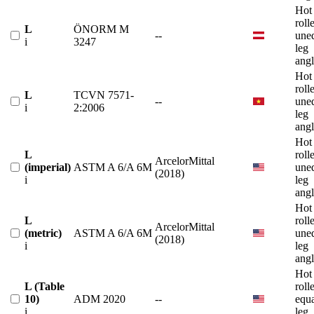
Hot
roll
L
ÖNORM M
--
une
i
3247
leg
angl
Hot
roll
L
TCVN 7571-
--
une
i
2:2006
leg
angl
Hot
L
roll
ArcelorMittal
(imperial)
ASTM A 6/A 6M
une
(2018)
i
leg
angl
Hot
L
roll
ArcelorMittal
(metric)
ASTM A 6/A 6M
une
(2018)
i
leg
angl
Hot
L (Table
roll
10)
ADM 2020
--
equ
i
leg