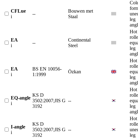
Col
for
CFLue
Bouwen met
--
une
i
Staal
leg
angl
Hot
roll
EA
Continental
--
equ
i
Steel
leg
angl
Hot
roll
EA
BS EN 10056-
Özkan
equ
i
1:1999
leg
angl
Hot
KS D
roll
EQ-angle
3502:2007;JIS G
--
equ
i
3192
leg
angl
Hot
KS D
roll
I-angle
3502:2007;JIS G
--
une
i
3192
leg