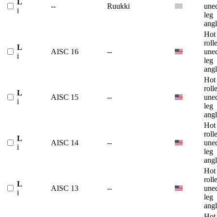
L
--
Ruukki
une
i
leg
angl
Hot
roll
L
AISC 16
--
une
i
leg
angl
Hot
roll
L
AISC 15
--
une
i
leg
angl
Hot
roll
L
AISC 14
--
une
i
leg
angl
Hot
roll
L
AISC 13
--
une
i
leg
angl
Hot