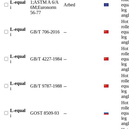
L-equal
1;ASTM A 6/A
Arbed
equ
i
6M;Euronorm
leg
56-77
angl
Hot
roll
L-equal
GB/T 706-2016
--
equ
i
leg
angl
Hot
roll
L-equal
GB/T 4227-1984
--
equ
i
leg
angl
Hot
roll
L-equal
GB/T 9787-1988
--
equ
i
leg
angl
Hot
roll
L-equal
GOST 8509-93
--
equ
i
leg
angl