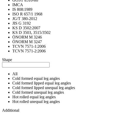
GOST 8510-86
IMCA
IS 808:1989
ISO R 657/1 1968
JG/T 380-2012
JIS G 3192
KS D 3502:2007
KS D 3503, 3515/3502
ÖNORM M 3246
ÖNORM M 3247
TCVN 7571-1:2006
TCVN 7571-2:2006
Shape
All
Cold formed equal leg angles
Cold formed lipped equal leg angles
Cold formed lipped unequal leg angles
Cold formed unequal leg angles
Hot rolled equal leg angles
Hot rolled unequal leg angles
Additional