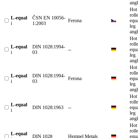
angl
Hot
roll
L-equal
ČSN EN 10056-
Ferona
equ
i
1:2003
leg
angl
Hot
roll
L-equal
DIN 1028:1994-
--
equ
i
03
leg
angl
Hot
roll
L-equal
DIN 1028:1994-
Ferona
equ
i
03
leg
angl
Hot
roll
L-equal
DIN 1028:1963
--
equ
i
leg
angl
Hot
roll
L-equal
DIN 1028
Hempel Metals
equ