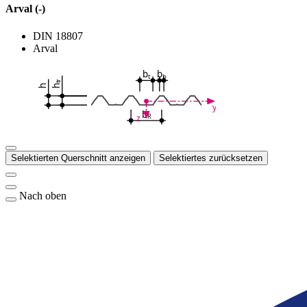
Arval (-)
DIN 18807
Arval
b
b
t
b
tr
h
h
y
b
R
z
Selektierten Querschnitt anzeigen
Selektiertes zurücksetzen
Nach oben