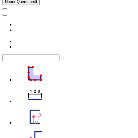
Neuer Querschnitt
--
1  2  3
Y
X