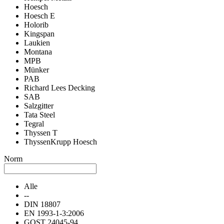
Hoesch
Hoesch E
Holorib
Kingspan
Laukien
Montana
MPB
Münker
PAB
Richard Lees Decking
SAB
Salzgitter
Tata Steel
Tegral
Thyssen T
ThyssenKrupp Hoesch
Norm
Alle
--
DIN 18807
EN 1993-1-3:2006
GOST 24045-94