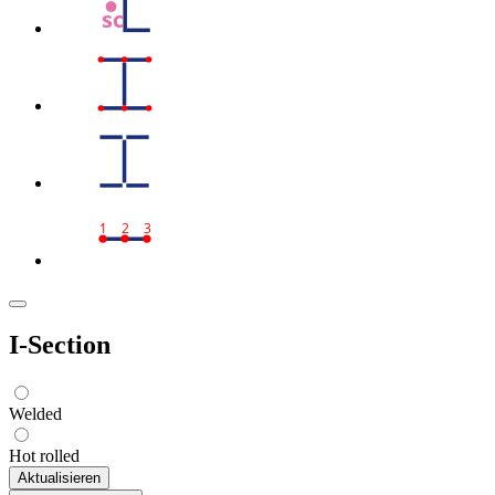
sc
1
2
3
I-Section
Welded
Hot rolled
Aktualisieren