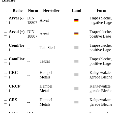
Reihe
Norm
Hersteller
Land
Form
Arval (-)
DIN
Trapezbleche,
Arval
i
18807
negative Lage
Arval (+)
DIN
Trapezbleche,
Arval
i
18807
positive Lage
ComFlor
Trapezbleche,
--
Tata Steel
i
positive Lage
ComFlor
Trapezbleche,
--
Tegral
i
positive Lage
CRC
Hempel
Kaltgewalzte
--
i
Metals
gerade Bleche
CRCP
Hempel
Kaltgewalzte
--
i
Metals
gerade Bleche
CRS
Hempel
Kaltgewalzte
--
i
Metals
gerade Bleche