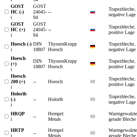
GOST
GOST
Trapezbleche,
HC (-)
24045-
--
negative Lage
i
94
GOST
GOST
Trapezbleche,
HC (+)
24045-
--
positive Lage
i
94
Hoesch (-)
DIN
ThyssenKrupp
Trapezbleche,
i
18807
Hoesch
negative Lage
Hoesch
DIN
ThyssenKrupp
Trapezbleche,
(+)
18807
Hoesch
positive Lage
i
Hoesch
Trapezbleche,
200 (+)
--
Hoesch
positive Lage
i
Holorib
Trapezbleche,
(-)
--
Holorib
negative Lage
i
HRQP
Hempel
Warmgewalzt
--
i
Metals
gerade Bleche
HRTP
Hempel
Warmgewalzt
--
i
Metals
gerade Bleche