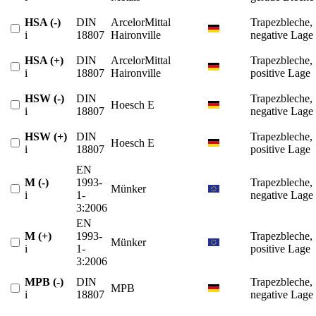
HSA (-)
DIN
ArcelorMittal
Trapezbleche,
i
18807
Haironville
negative Lage
HSA (+)
DIN
ArcelorMittal
Trapezbleche,
i
18807
Haironville
positive Lage
HSW (-)
DIN
Trapezbleche,
Hoesch E
i
18807
negative Lage
HSW (+)
DIN
Trapezbleche,
Hoesch E
i
18807
positive Lage
EN
M (-)
1993-
Trapezbleche,
Münker
i
1-
negative Lage
3:2006
EN
M (+)
1993-
Trapezbleche,
Münker
i
1-
positive Lage
3:2006
MPB (-)
DIN
Trapezbleche,
MPB
i
18807
negative Lage