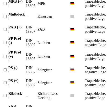
MPB (+)
DIN
Trapezbleche,
MPB
i
18807
positive Lage
Multideck
Trapezbleche,
--
Kingspan
i
positive Lage
PAB (+)
DIN
Trapezbleche,
PAB
i
18807
positive Lage
PP Prof
DIN
Trapezbleche,
(-)
Laukien
18807
negative Lage
i
PP Prof
DIN
Trapezbleche,
(+)
Laukien
18807
positive Lage
i
PS (-)
DIN
Trapezbleche,
Salzgitter
i
18807
negative Lage
PS (+)
DIN
Trapezbleche,
Salzgitter
i
18807
positive Lage
Ribdeck
Richard Lees
Trapezbleche,
--
i
Decking
positive Lage
SAB
DIN