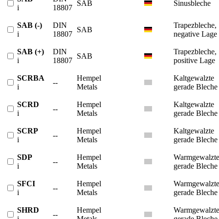
SAB
Sinusbleche
i
18807
SAB (-)
DIN
Trapezbleche,
SAB
i
18807
negative Lage
SAB (+)
DIN
Trapezbleche,
SAB
i
18807
positive Lage
SCRBA
Hempel
Kaltgewalzte
--
i
Metals
gerade Bleche
SCRD
Hempel
Kaltgewalzte
--
i
Metals
gerade Bleche
SCRP
Hempel
Kaltgewalzte
--
i
Metals
gerade Bleche
SDP
Hempel
Warmgewalzt
--
i
Metals
gerade Bleche
SFCI
Hempel
Warmgewalzt
--
i
Metals
gerade Bleche
SHRD
Hempel
Warmgewalzt
--
i
Metals
gerade Bleche