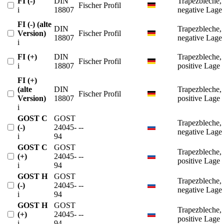
FI (-)
DIN
Trapezbleche,
Fischer Profil
i
18807
negative Lage
FI (-) (alte
DIN
Trapezbleche,
Version)
Fischer Profil
18807
negative Lage
i
FI (+)
DIN
Trapezbleche,
Fischer Profil
i
18807
positive Lage
FI (+)
(alte
DIN
Trapezbleche,
Fischer Profil
Version)
18807
positive Lage
i
GOST C
GOST
Trapezbleche,
(-)
24045-
--
negative Lage
i
94
GOST C
GOST
Trapezbleche,
(+)
24045-
--
positive Lage
i
94
GOST H
GOST
Trapezbleche,
(-)
24045-
--
negative Lage
i
94
GOST H
GOST
Trapezbleche,
(+)
24045-
--
positive Lage
i
94