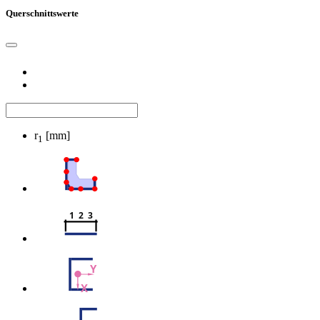
Querschnittswerte
r
[mm]
1
1  2  3
Y
X