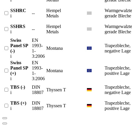
SSHRC
Hempel
Warmgewalzt
--
i
Metals
gerade Bleche
SSHRS
Hempel
Warmgewalzt
--
i
Metals
gerade Bleche
Swiss
EN
Panel SP
1993-
Trapezbleche,
Montana
(-)
1-
negative Lage
i
3:2006
Swiss
EN
Panel SP
1993-
Trapezbleche,
Montana
(+)
1-
positive Lage
i
3:2006
TBS (-)
DIN
Trapezbleche,
Thyssen T
i
18807
negative Lage
TBS (+)
DIN
Trapezbleche,
Thyssen T
i
18807
positive Lage