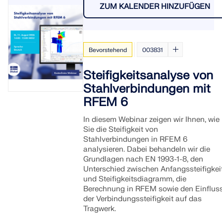
überall bei der Modellierung, Bemessung und bei technisc
RWIND 3
ZUM KALENDER HINZUFÜGEN
Niveau.
Herausforderungen zur Seite.
SUPPORT ERHALTEN
KOSTENLOSE LIZENZ ERHALTEN
CFD-Software für digitale Windkanäle
OFFENE STELLEN ENTDECKEN
MIT DEM SUPPORT IN VERBINDUNG TRETEN
Bevorstehend
003831
Weitere Infos
Steifigkeitsanalyse von
Stahlverbindungen mit
RFEM 6
Dlubal API
In diesem Webinar zeigen wir Ihnen, wie
Sie die Steifigkeit von
Stahlverbindungen in RFEM 6
Ihr Tor zur parametrischen Modellierung und Automatisie
analysieren. Dabei behandeln wir die
Grundlagen nach EN 1993-1-8, den
API entdecken
Unterschied zwischen Anfangssteifigkei
und Steifigkeitsdiagramm, die
Berechnung in RFEM sowie den Einflus
API Dokumentation
der Verbindungssteifigkeit auf das
Tragwerk.
Index