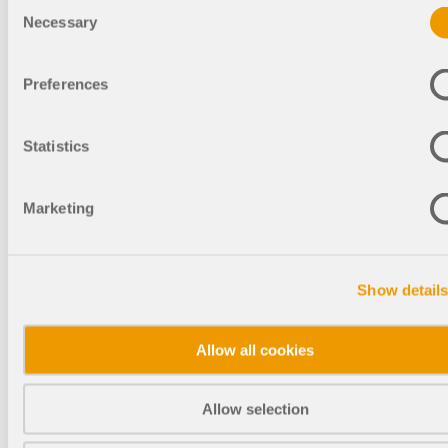
den Grenzzustand der
Consent
Gebrauchstauglichkeit (GdG) für
Necessary
Selection
Stahlkonstruktionen in RFEM 6 effizient
nachweisen. Sie erhalten einen Überblic
über die relevanten Bemessungsnormen
Preferences
lernen den Arbeitsablauf in der Software
kennen und erfahren, wie Sie Querschnit
gezielt für
Statistics
Gebrauchstauglichkeitsanforderungen
optimieren.
Marketing
3.
Englisch
September
Show detail
2026
Allow all cookies
2:00 PM -
Kostenlos
3:00 PM
CEST
Allow selection