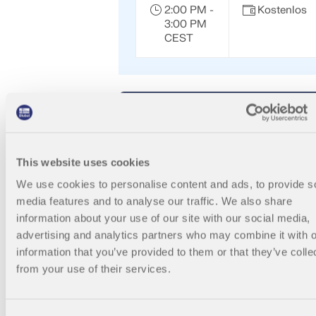
2:00 PM -
Kostenlos
3:00 PM
CEST
ANMELDEN
ZUM KALENDER HINZUFÜGEN
This website uses cookies
We use cookies to personalise content and ads, to provide s
media features and to analyse our traffic. We also share
Bevorstehend
003861
information about your use of our site with our social media,
advertising and analytics partners who may combine it with o
Stahlbemessung im
information that you’ve provided to them or that they’ve colle
Grenzzustand der
from your use of their services.
Gebrauchstauglichkeit
In diesem Webinar zeigen wir Ihnen, wie 