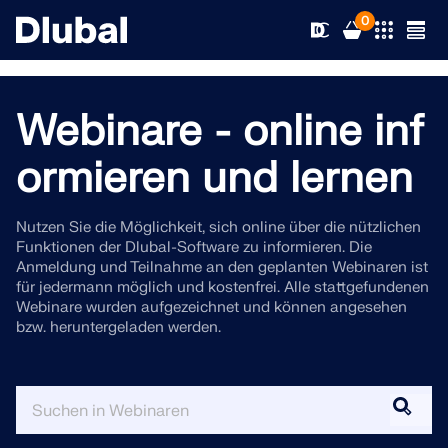
0
Webinare - online inf
Lösungen
ormieren und lernen
Produkte
Branchen
Nutzen Sie die Möglichkeit, sich online über die nützlichen
Funktionen der Dlubal-Software zu informieren. Die
Support
Anwendungsbereiche
Anmeldung und Teilnahme an den geplanten Webinaren ist
RFEM 6
für jedermann möglich und kostenfrei. Alle stattgefundenen
Webinare wurden aufgezeichnet und können angesehen
News
Normen
Support
bzw. heruntergeladen werden.
Die einzige FEA-Software, die Sie für Ihre Projekte brauc
Ressourcen
Online-Dienste
Schulungen
Neuigkeiten
Weitere Infos
Bildung
Service
Schulungen
Vollversion herunterladen