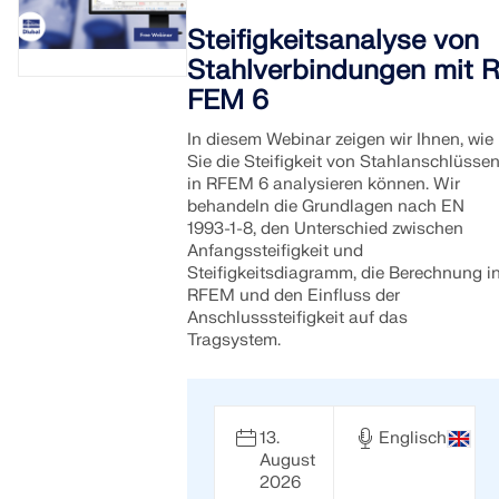
Steifigkeitsanalyse von
Stahlverbindungen mit 
FEM 6
In diesem Webinar zeigen wir Ihnen, wie
Sie die Steifigkeit von Stahlanschlüsse
in RFEM 6 analysieren können. Wir
behandeln die Grundlagen nach EN
1993-1-8, den Unterschied zwischen
Anfangssteifigkeit und
Steifigkeitsdiagramm, die Berechnung i
RFEM und den Einfluss der
Anschlusssteifigkeit auf das
Tragsystem.
Geo-Zonen-Tool
Der Dlubal-Onlinedienst bietet Zonenkarten zur schnellen
Ermittlung von Schneelasten, Windgeschwindigkeiten und
seismischen Daten.
13.
Englisch
August
2026
LASTZONEN PRÜFEN