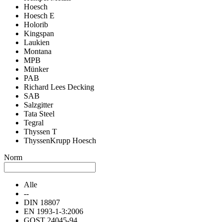
Hoesch
Hoesch E
Holorib
Kingspan
Laukien
Montana
MPB
Münker
PAB
Richard Lees Decking
SAB
Salzgitter
Tata Steel
Tegral
Thyssen T
ThyssenKrupp Hoesch
Norm
Alle
--
DIN 18807
EN 1993-1-3:2006
GOST 24045-94