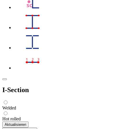
sc
1
2
3
I-Section
Welded
Hot rolled
Aktualisieren