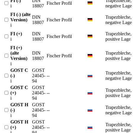
FI (-)
DIN
Trapezbleche,
Fischer Profil
i
18807
negative Lage
FI (-) (alte
DIN
Trapezbleche,
Version)
Fischer Profil
18807
negative Lage
i
FI (+)
DIN
Trapezbleche,
Fischer Profil
i
18807
positive Lage
FI (+)
(alte
DIN
Trapezbleche,
Fischer Profil
Version)
18807
positive Lage
i
GOST C
GOST
Trapezbleche,
(-)
24045-
--
negative Lage
i
94
GOST C
GOST
Trapezbleche,
(+)
24045-
--
positive Lage
i
94
GOST H
GOST
Trapezbleche,
(-)
24045-
--
negative Lage
i
94
GOST H
GOST
Trapezbleche,
(+)
24045-
--
positive Lage
i
94