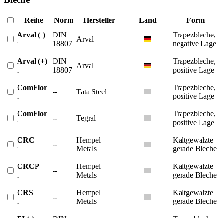
Reihe
Norm
Hersteller
Land
Form
Arval (-)
DIN
Trapezbleche,
Arval
i
18807
negative Lage
Arval (+)
DIN
Trapezbleche,
Arval
i
18807
positive Lage
ComFlor
Trapezbleche,
--
Tata Steel
i
positive Lage
ComFlor
Trapezbleche,
--
Tegral
i
positive Lage
CRC
Hempel
Kaltgewalzte
--
i
Metals
gerade Bleche
CRCP
Hempel
Kaltgewalzte
--
i
Metals
gerade Bleche
CRS
Hempel
Kaltgewalzte
--
i
Metals
gerade Bleche