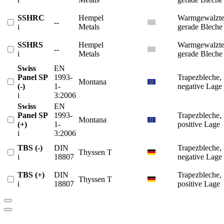
SSHRC
Hempel
Warmgewalzt
--
i
Metals
gerade Bleche
SSHRS
Hempel
Warmgewalzt
--
i
Metals
gerade Bleche
Swiss
EN
Panel SP
1993-
Trapezbleche,
Montana
(-)
1-
negative Lage
i
3:2006
Swiss
EN
Panel SP
1993-
Trapezbleche,
Montana
(+)
1-
positive Lage
i
3:2006
TBS (-)
DIN
Trapezbleche,
Thyssen T
i
18807
negative Lage
TBS (+)
DIN
Trapezbleche,
Thyssen T
i
18807
positive Lage