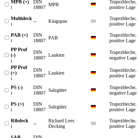
MPB (+)
DIN
Trapezbleche,
MPB
i
18807
positive Lage
Multideck
Trapezbleche,
--
Kingspan
i
positive Lage
PAB (+)
DIN
Trapezbleche,
PAB
i
18807
positive Lage
PP Prof
DIN
Trapezbleche,
(-)
Laukien
18807
negative Lage
i
PP Prof
DIN
Trapezbleche,
(+)
Laukien
18807
positive Lage
i
PS (-)
DIN
Trapezbleche,
Salzgitter
i
18807
negative Lage
PS (+)
DIN
Trapezbleche,
Salzgitter
i
18807
positive Lage
Ribdeck
Richard Lees
Trapezbleche,
--
i
Decking
positive Lage
SAB
DIN