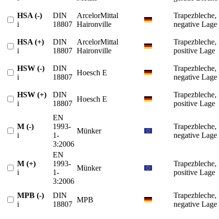
HSA (-)
DIN
ArcelorMittal
Trapezbleche,
i
18807
Haironville
negative Lage
HSA (+)
DIN
ArcelorMittal
Trapezbleche,
i
18807
Haironville
positive Lage
HSW (-)
DIN
Trapezbleche,
Hoesch E
i
18807
negative Lage
HSW (+)
DIN
Trapezbleche,
Hoesch E
i
18807
positive Lage
EN
M (-)
1993-
Trapezbleche,
Münker
i
1-
negative Lage
3:2006
EN
M (+)
1993-
Trapezbleche,
Münker
i
1-
positive Lage
3:2006
MPB (-)
DIN
Trapezbleche,
MPB
i
18807
negative Lage