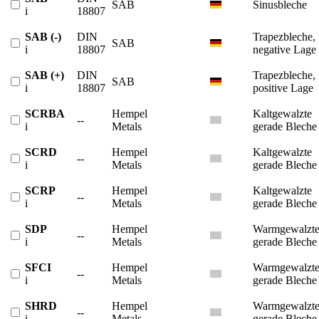
SAB
Sinusbleche
i
18807
SAB (-)
DIN
Trapezbleche,
SAB
i
18807
negative Lage
SAB (+)
DIN
Trapezbleche,
SAB
i
18807
positive Lage
SCRBA
Hempel
Kaltgewalzte
--
i
Metals
gerade Bleche
SCRD
Hempel
Kaltgewalzte
--
i
Metals
gerade Bleche
SCRP
Hempel
Kaltgewalzte
--
i
Metals
gerade Bleche
SDP
Hempel
Warmgewalzt
--
i
Metals
gerade Bleche
SFCI
Hempel
Warmgewalzt
--
i
Metals
gerade Bleche
SHRD
Hempel
Warmgewalzt
--
i
Metals
gerade Bleche