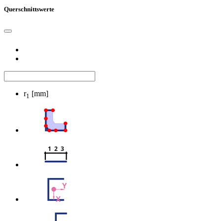
Querschnittswerte
r
[mm]
1
1  2  3
Y
X