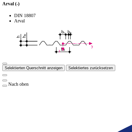
Arval (-)
DIN 18807
Arval
b
b
t
b
tr
h
h
y
b
R
z
Selektierten Querschnitt anzeigen
Selektiertes zurücksetzen
Nach oben