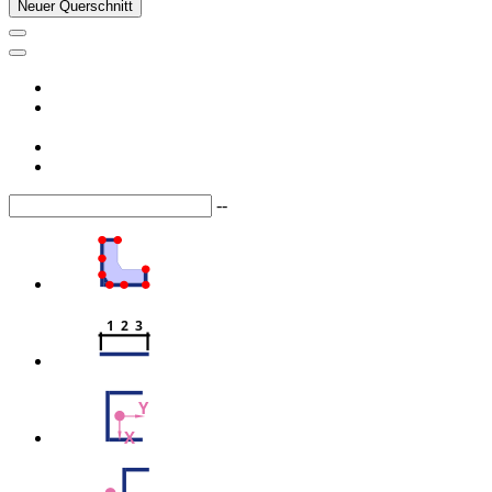
Neuer Querschnitt
--
1  2  3
Y
X