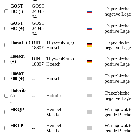
GOST
GOST
Trapezbleche,
HC (-)
24045-
--
negative Lage
i
94
GOST
GOST
Trapezbleche,
HC (+)
24045-
--
positive Lage
i
94
Hoesch (-)
DIN
ThyssenKrupp
Trapezbleche,
i
18807
Hoesch
negative Lage
Hoesch
DIN
ThyssenKrupp
Trapezbleche,
(+)
18807
Hoesch
positive Lage
i
Hoesch
Trapezbleche,
200 (+)
--
Hoesch
positive Lage
i
Holorib
Trapezbleche,
(-)
--
Holorib
negative Lage
i
HRQP
Hempel
Warmgewalzt
--
i
Metals
gerade Bleche
HRTP
Hempel
Warmgewalzt
--
i
Metals
gerade Bleche