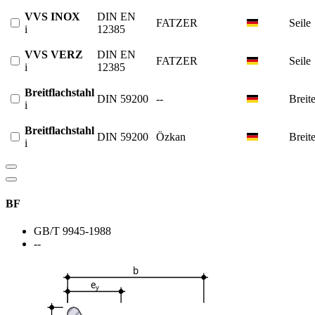
VVS INOX
DIN EN
FATZER
Seile
i
12385
VVS VERZ
DIN EN
FATZER
Seile
i
12385
Breitflachstahl
DIN 59200
--
Breite
i
Breitflachstahl
DIN 59200
Özkan
Breite
i
BF
GB/T 9945-1988
--
b
e
y