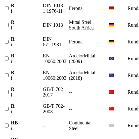
R
DIN 1013-
Ferona
Runds
i
1:1976-11
R
Mittal Steel
DIN 1013
Runds
i
South Africa
R
DIN
Ferona
Runds
i
671:1981
R
EN
ArcelorMittal
Runds
i
10060:2003
(2009)
R
EN
ArcelorMittal
Runds
i
10060:2003
(2018)
R
GB/T 702-
--
Runds
i
2017
R
GB/T 702-
--
Runds
i
2008
RB
Continental
--
Runds
i
Steel