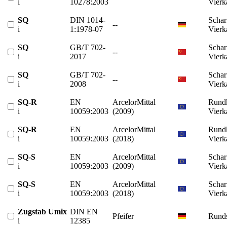
i
10278:2003
Vierk
SQ
DIN 1014-
Schar
--
i
1:1978-07
Vierk
SQ
GB/T 702-
Schar
--
i
2017
Vierk
SQ
GB/T 702-
Schar
--
i
2008
Vierk
SQ-R
EN
ArcelorMittal
Rundk
i
10059:2003
(2009)
Vierk
SQ-R
EN
ArcelorMittal
Rundk
i
10059:2003
(2018)
Vierk
SQ-S
EN
ArcelorMittal
Schar
i
10059:2003
(2009)
Vierk
SQ-S
EN
ArcelorMittal
Schar
i
10059:2003
(2018)
Vierk
Zugstab Umix
DIN EN
Pfeifer
Runds
i
12385