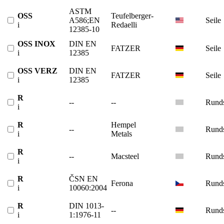
ASTM
OSS
Teufelberger-
A586;EN
Seile
i
Redaelli
12385-10
OSS INOX
DIN EN
FATZER
Seile
i
12385
OSS VERZ
DIN EN
FATZER
Seile
i
12385
R
--
--
Runds
i
R
Hempel
--
Runds
i
Metals
R
--
Macsteel
Runds
i
R
ČSN EN
Ferona
Runds
i
10060:2004
R
DIN 1013-
--
Runds
i
1:1976-11