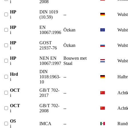
i
2008
HP
DIN 1019
--
Wulst
i
(10.59)
HP
EN
Özkan
Wulst
i
10067:1996
HP
GOST
Özkan
Wulst
i
21937-76
HP
NEN EN
Bouwen met
Wulst
i
10067:1997
Staal
DIN
Hrd
1018:1963-
--
Halbr
i
10
OCT
GB/T 702-
--
Achtk
i
2017
OCT
GB/T 702-
--
Achtk
i
2008
OS
IMCA
--
Runds
i