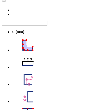
r
[mm]
1
1  2  3
Y
X
sc