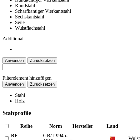
Rundstahl
Scharfkantiger Vierkantstahl
Sechskantstahl
Seile
Wulstflachstahl
Additional
Anwenden
Zurücksetzen
Filterelement hinzufügen
Anwenden
Zurücksetzen
Stahl
Holz
Stabprofile
Reihe
Norm
Hersteller
Land
BF
GB/T 9945-
--
Wulst