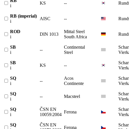
RB
KS
--
Runds
i
RB (imperial)
AISC
--
Runds
i
ROD
Mittal Steel
DIN 1013
Runds
i
South Africa
SB
Continental
Schar
--
i
Steel
Vierk
SB
Schar
KS
--
i
Vierk
SQ
Acos
Schar
--
i
Continente
Vierk
SQ
Schar
--
Macsteel
i
Vierk
SQ
ČSN EN
Schar
Ferona
i
10059:2004
Vierk
SQ
ČSN EN
Schar
Ferona