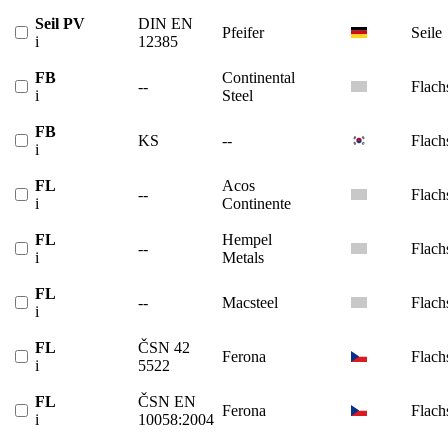
Seil PV
DIN EN
Pfeifer
Seile
i
12385
FB
Continental
--
Flach
i
Steel
FB
KS
--
Flach
i
FL
Acos
--
Flach
i
Continente
FL
Hempel
--
Flach
i
Metals
FL
--
Macsteel
Flach
i
FL
ČSN 42
Ferona
Flach
i
5522
FL
ČSN EN
Ferona
Flach
i
10058:2004