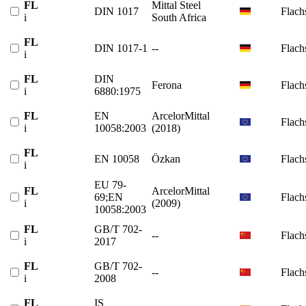
FL
Mittal Steel
DIN 1017
Flach
i
South Africa
FL
DIN 1017-1
--
Flach
i
FL
DIN
Ferona
Flach
i
6880:1975
FL
EN
ArcelorMittal
Flach
i
10058:2003
(2018)
FL
EN 10058
Özkan
Flach
i
EU 79-
FL
ArcelorMittal
69;EN
Flach
i
(2009)
10058:2003
FL
GB/T 702-
--
Flach
i
2017
FL
GB/T 702-
--
Flach
i
2008
FL
IS