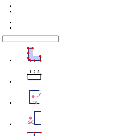
--
1  2  3
Y
X
sc