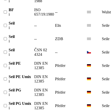
i
1988
BF
ISO
--
Wulst
i
657/19:1980
Seil
--
Elis
Seile
i
Seil
--
ZDB
Seile
i
Seil
ČSN 02
--
Seile
i
4324
Seil PE
DIN EN
Pfeifer
Seile
i
12385
Seil PE Umix
DIN EN
Pfeifer
Seile
i
12385
Seil PG
DIN EN
Pfeifer
Seile
i
12385
Seil PG Umix
DIN EN
Pfeifer
Seile
i
12385