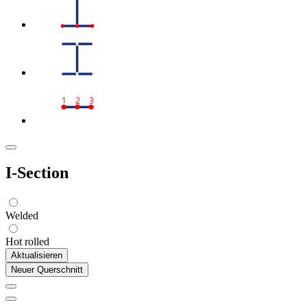
1
2
3
I-Section
Welded
Hot rolled
Aktualisieren
Neuer Querschnitt