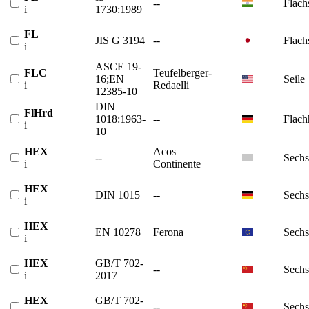
--
Flach
i
1730:1989
FL
JIS G 3194
--
Flach
i
ASCE 19-
FLC
Teufelberger-
16;EN
Seile
i
Redaelli
12385-10
DIN
FlHrd
1018:1963-
--
Flach
i
10
HEX
Acos
--
Sechs
i
Continente
HEX
DIN 1015
--
Sechs
i
HEX
EN 10278
Ferona
Sechs
i
HEX
GB/T 702-
--
Sechs
i
2017
HEX
GB/T 702-
--
Sechs