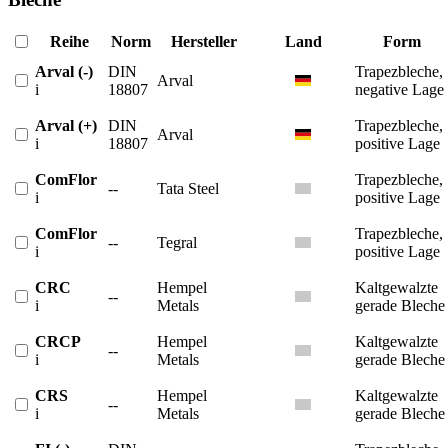
Reihe
Norm
Hersteller
Land
Form
Arval (-)
DIN
Trapezbleche,
Arval
i
18807
negative Lage
Arval (+)
DIN
Trapezbleche,
Arval
i
18807
positive Lage
ComFlor
Trapezbleche,
--
Tata Steel
i
positive Lage
ComFlor
Trapezbleche,
--
Tegral
i
positive Lage
CRC
Hempel
Kaltgewalzte
--
i
Metals
gerade Bleche
CRCP
Hempel
Kaltgewalzte
--
i
Metals
gerade Bleche
CRS
Hempel
Kaltgewalzte
--
i
Metals
gerade Bleche