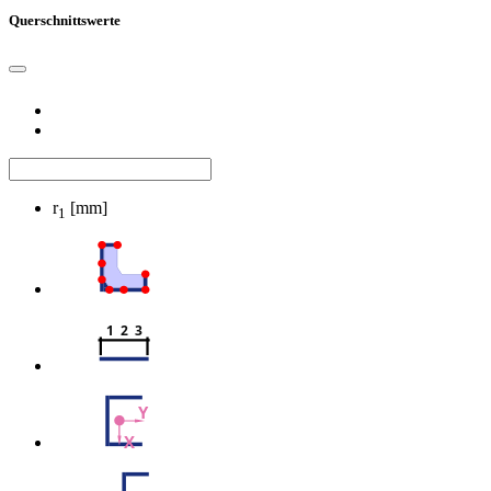
Querschnittswerte
r
[mm]
1
1  2  3
Y
X