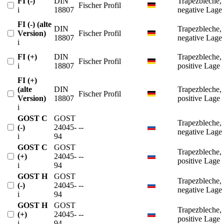
FI (-)
DIN
Trapezbleche,
Fischer Profil
i
18807
negative Lage
FI (-) (alte
DIN
Trapezbleche,
Version)
Fischer Profil
18807
negative Lage
i
FI (+)
DIN
Trapezbleche,
Fischer Profil
i
18807
positive Lage
FI (+)
(alte
DIN
Trapezbleche,
Fischer Profil
Version)
18807
positive Lage
i
GOST C
GOST
Trapezbleche,
(-)
24045-
--
negative Lage
i
94
GOST C
GOST
Trapezbleche,
(+)
24045-
--
positive Lage
i
94
GOST H
GOST
Trapezbleche,
(-)
24045-
--
negative Lage
i
94
GOST H
GOST
Trapezbleche,
(+)
24045-
--
positive Lage
i
94