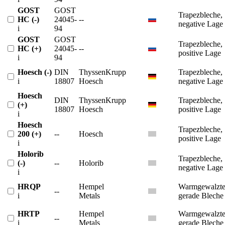
GOST
GOST
Trapezbleche,
HC (-)
24045-
--
negative Lage
i
94
GOST
GOST
Trapezbleche,
HC (+)
24045-
--
positive Lage
i
94
Hoesch (-)
DIN
ThyssenKrupp
Trapezbleche,
i
18807
Hoesch
negative Lage
Hoesch
DIN
ThyssenKrupp
Trapezbleche,
(+)
18807
Hoesch
positive Lage
i
Hoesch
Trapezbleche,
200 (+)
--
Hoesch
positive Lage
i
Holorib
Trapezbleche,
(-)
--
Holorib
negative Lage
i
HRQP
Hempel
Warmgewalzt
--
i
Metals
gerade Bleche
HRTP
Hempel
Warmgewalzt
--
i
Metals
gerade Bleche