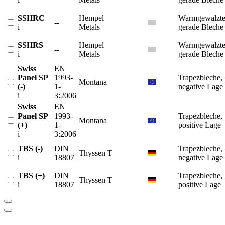
SSHRC
Hempel
Warmgewalzt
--
i
Metals
gerade Bleche
SSHRS
Hempel
Warmgewalzt
--
i
Metals
gerade Bleche
Swiss
EN
Panel SP
1993-
Trapezbleche,
Montana
(-)
1-
negative Lage
i
3:2006
Swiss
EN
Panel SP
1993-
Trapezbleche,
Montana
(+)
1-
positive Lage
i
3:2006
TBS (-)
DIN
Trapezbleche,
Thyssen T
i
18807
negative Lage
TBS (+)
DIN
Trapezbleche,
Thyssen T
i
18807
positive Lage