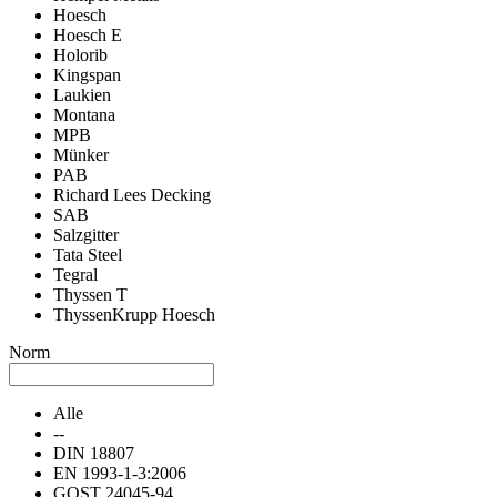
Hoesch
Hoesch E
Holorib
Kingspan
Laukien
Montana
MPB
Münker
PAB
Richard Lees Decking
SAB
Salzgitter
Tata Steel
Tegral
Thyssen T
ThyssenKrupp Hoesch
Norm
Alle
--
DIN 18807
EN 1993-1-3:2006
GOST 24045-94