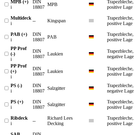
MPB (+)
DIN
Trapezbleche,
MPB
i
18807
positive Lage
Multideck
Trapezbleche,
--
Kingspan
i
positive Lage
PAB (+)
DIN
Trapezbleche,
PAB
i
18807
positive Lage
PP Prof
DIN
Trapezbleche,
(-)
Laukien
18807
negative Lage
i
PP Prof
DIN
Trapezbleche,
(+)
Laukien
18807
positive Lage
i
PS (-)
DIN
Trapezbleche,
Salzgitter
i
18807
negative Lage
PS (+)
DIN
Trapezbleche,
Salzgitter
i
18807
positive Lage
Ribdeck
Richard Lees
Trapezbleche,
--
i
Decking
positive Lage
SAB
DIN