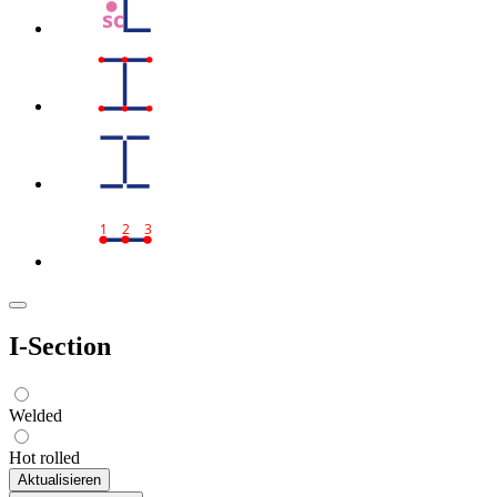
sc
1
2
3
I-Section
Welded
Hot rolled
Aktualisieren