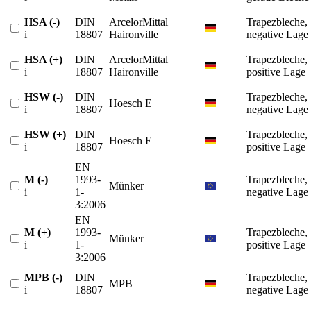
HSA (-)
DIN
ArcelorMittal
Trapezbleche,
i
18807
Haironville
negative Lage
HSA (+)
DIN
ArcelorMittal
Trapezbleche,
i
18807
Haironville
positive Lage
HSW (-)
DIN
Trapezbleche,
Hoesch E
i
18807
negative Lage
HSW (+)
DIN
Trapezbleche,
Hoesch E
i
18807
positive Lage
EN
M (-)
1993-
Trapezbleche,
Münker
i
1-
negative Lage
3:2006
EN
M (+)
1993-
Trapezbleche,
Münker
i
1-
positive Lage
3:2006
MPB (-)
DIN
Trapezbleche,
MPB
i
18807
negative Lage