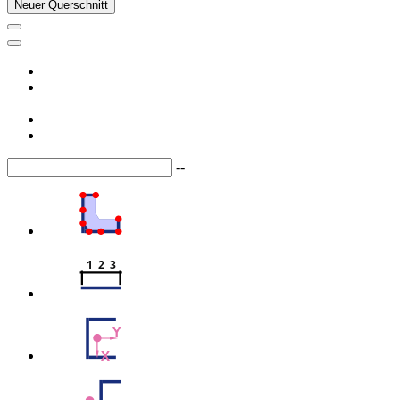
Neuer Querschnitt
--
1  2  3
Y
X