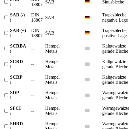
SAB
Sinusbleche
i
18807
SAB (-)
DIN
Trapezbleche,
SAB
i
18807
negative Lage
SAB (+)
DIN
Trapezbleche,
SAB
i
18807
positive Lage
SCRBA
Hempel
Kaltgewalzte
--
i
Metals
gerade Bleche
SCRD
Hempel
Kaltgewalzte
--
i
Metals
gerade Bleche
SCRP
Hempel
Kaltgewalzte
--
i
Metals
gerade Bleche
SDP
Hempel
Warmgewalzt
--
i
Metals
gerade Bleche
SFCI
Hempel
Warmgewalzt
--
i
Metals
gerade Bleche
SHRD
Hempel
Warmgewalzt
--
i
Metals
gerade Bleche