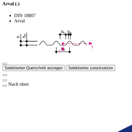
Arval (-)
DIN 18807
Arval
b
b
t
b
tr
h
h
y
b
R
z
Selektierten Querschnitt anzeigen
Selektiertes zurücksetzen
Nach oben