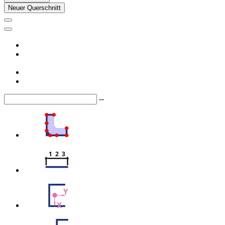
Neuer Querschnitt
--
1  2  3
Y
X