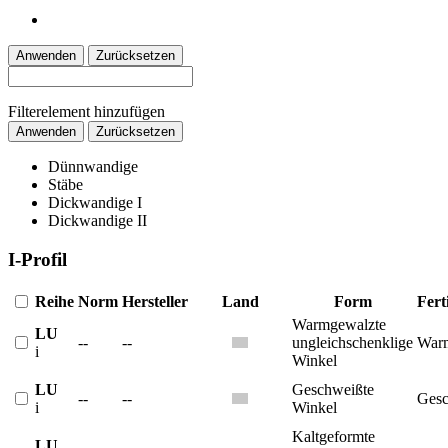
Anwenden
Zurücksetzen
Filterelement hinzufügen
Anwenden
Zurücksetzen
Dünnwandige
Stäbe
Dickwandige I
Dickwandige II
I-Profil
Reihe
Norm
Hersteller
Land
Form
Fert
Warmgewalzte
LU
--
--
ungleichschenklige
War
i
Winkel
LU
Geschweißte
--
--
Gesc
i
Winkel
Kaltgeformte
LU