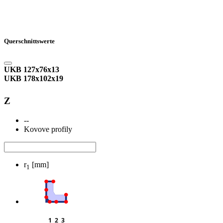
Querschnittswerte
UKB 127x76x13
UKB 178x102x19
Z
--
Kovove profily
r
[mm]
1
1  2  3