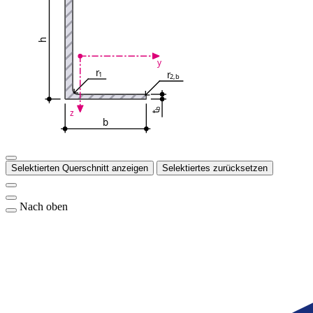
h
y
r
r
1
2,b
b
z
t
b
Selektierten Querschnitt anzeigen
Selektiertes zurücksetzen
Nach oben