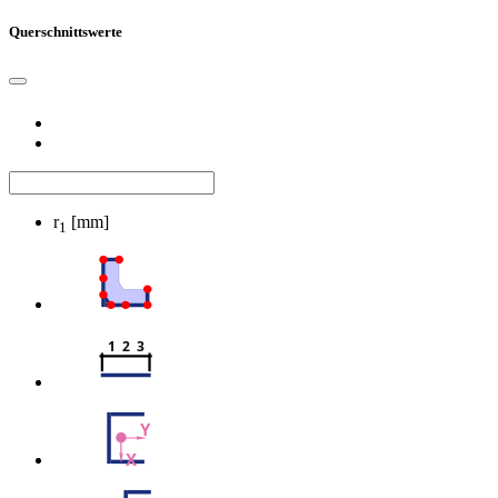
Querschnittswerte
r
[mm]
1
1  2  3
Y
X