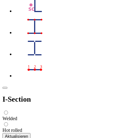
sc
1
2
3
I-Section
Welded
Hot rolled
Aktualisieren