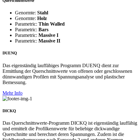
Querschnittswerte
Genormte:
Stahl
Genormte:
Holz
Parametric:
Thin Walled
Parametric:
Bars
Parametric:
Massive I
Parametric:
Massive II
DUENQ
Das eigenständig lauffähiges Programm DUENQ dient zur
Ermittlung der Querschnittswerte von offenen oder geschlossenen
dünnwandigen Profilen mit Spannungsanalyse und plastischer
Bemessung.
Mehr Info
DICKQ
Das Querschnittswerte-Programm DICKQ ist eigenständig lauffähig
und ermittelt die Profilkennwerte für beliebige dickwandige
Querschnitte und berechnet deren Spannungen. Zudem ist die
Stahlbetonbemessung nach Eurocode 2 und anderen Normen