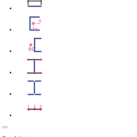
Y
X
sc
1
2
3