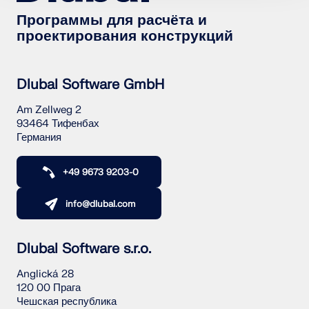
рабочих процессов.
Программы для расчёта и
проектирования конструкций
ПОДРОБНЕЕ
Dlubal Software GmbH
Am Zellweg 2
93464 Тифенбах
Германия
+49 9673 9203-0
info@dlubal.com
Dlubal Software s.r.o.
Инструмент геозоны
Anglická 28
120 00 Прага
Онлайн-сервис Dlubal предоставляет карты зон для
Чешская республика