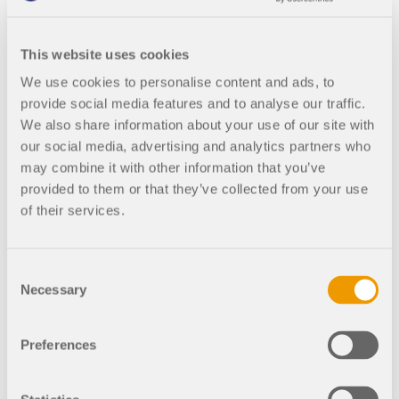
месте.
Программирование с помощью RFEM 6 и
обучения.
вебинарами и премиальными услугами для
Присоединяйтесь к мировому лидеру в области
Python | 003 Установка
пользователей договора на обслуживание Pro.
инженерного программного обеспечения и поднимите
This website uses cookies
СВЯЗАТЬСЯ С САППОРТОМ
свою карьеру на новые высоты.
ПОЛУЧИТЬ БЕСПЛАТНУЮ ЛИЦЕНЗИЮ
RWIND 3
ПОЛУЧИТЬ ПОДДЕРЖКУ
We use cookies to personalise content and ads, to
provide social media features and to analyse our traffic.
ОТКРЫТЫЕ ВАКАНСИИ
CFD-программное обеспечение для цифровых
We also share information about your use of our site with
аэродинамических труб
003478
RFEM 6
our social media, advertising and analytics partners who
Веб-сервис и API | Basic | Подписка | 3 месяца
may combine it with other information that you’ve
Подробнее
provided to them or that they’ve collected from your use
Программирование с помощью RFEM 6 и
of their services.
Python | 004 Базы данных
Consent
Dlubal API
Necessary
Selection
Ваш портал в параметрическое моделирование и
003479
Веб-сервис и API | Basic | Подписка | 3 месяца
автоматизацию
Preferences
RFEM 6
Открыть для себя API