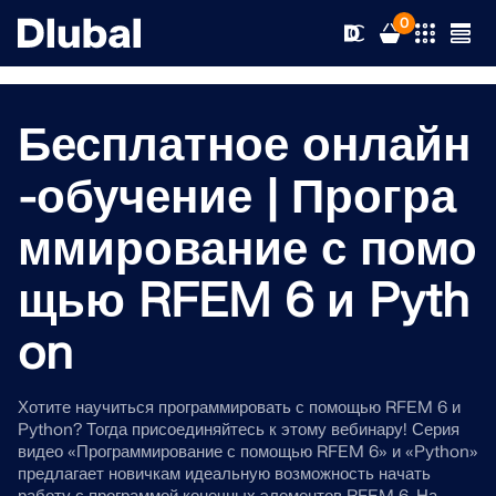
0
Бесплатное онлайн
Решения
-обучение | Програ
ммирование с помо
Продукты
Отрасли
щью RFEM 6 и Pyth
Поддержка
Решаемые задачи
RFEM 6
on
News
Нормативы
Поддержка
Единственное ПО МКЭ, которое вам нужно для
ваших проектов
Хотите научиться программировать с помощью RFEM 6 и
Ресурсы
Сетевые средства
Курсы
Новости
Python? Тогда присоединяйтесь к этому вебинару! Серия
видео «Программирование с помощью RFEM 6» и «Python»
Подробнее
предлагает новичкам идеальную возможность начать
Образование
Служба техподдержки
Обучение
Скачать полную версию