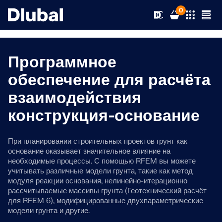
0
Программное
обеспечение для расчёта
Решения
взаимодействия
Продукты
Отрасли
конструкция-основание
Поддержка
Решаемые задачи
RFEM 6
При планировании строительных проектов грунт как
основание оказывает значительное влияние на
News
Нормативы
Поддержка
необходимые процессы. С помощью RFEM вы можете
учитывать различные модели грунта, такие как метод
Единственное ПО МКЭ, которое вам нужно для
ваших проектов
модуля реакции основания, нелинейно-итерационно
Ресурсы
Сетевые средства
Курсы
Новости
рассчитываемые массивы грунта (Геотехнический расчёт
для RFEM 6), модифицированные двухпараметрические
Подробнее
модели грунта и другие.
Образование
Служба техподдержки
Обучение
Скачать полную версию