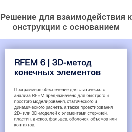
месте.
обучения.
вебинарами и премиальными услугами для
Присоединяйтесь к мировому лидеру в области
пользователей договора на обслуживание Pro.
инженерного программного обеспечения и поднимите
Решение для взаимодействия к
СВЯЗАТЬСЯ С САППОРТОМ
свою карьеру на новые высоты.
ПОЛУЧИТЬ БЕСПЛАТНУЮ ЛИЦЕНЗИЮ
RWIND 3
онструкции с основанием
ПОЛУЧИТЬ ПОДДЕРЖКУ
ОТКРЫТЫЕ ВАКАНСИИ
CFD-программное обеспечение для цифровых
аэродинамических труб
Подробнее
RFEM 6 | 3D-метод
конечных элементов
Программное обеспечение для статического
Dlubal API
анализа RFEM предназначено для быстрого и
простого моделирования, статического и
динамического расчета, а также проектирования
Ваш портал в параметрическое моделирование и
2D- или 3D-моделей с элементами стержней,
автоматизацию
пластин, дисков, фальцев, оболочек, объемов или
контактов.
Открыть для себя API