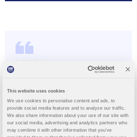
RFEM, незаменимая программ
а!
This website uses cookies
Я использую RFEM 6 в своих расчётных проектах
по стальным конструкциям в Италии и за рубежом
We use cookies to personalise content and ads, to
уже несколько лет, и теперь она стала незаменимой!
provide social media features and to analyse our traffic.
Геометрическое моделирование, которое всегда
We also share information about your use of our site with
было быстрым и точным, теперь выполнено легко и
our social media, advertising and analytics partners who
удобно благодаря внутренним инструментам CAD.
may combine it with other information that you’ve
Можно легко смоделировать любой тип