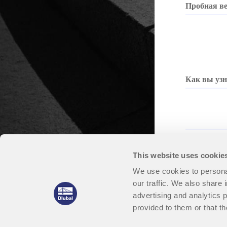
AISC 360, полностью интегрированы в RFEM 6 для более
быстрых и точных структурных рабочих процессов.
ПОДРОБНЕЕ
Устаревшие продукты
This website uses cookie
We use cookies to personal
our traffic. We also share 
advertising and analytics 
provided to them or that th