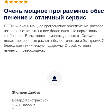
быстрого определения снеговых нагрузок, скоростей
ветра и сейсмических данных.
Очень мощное программное обес
печение и отличный сервис
ПРОВЕРИТЬ ЗОНЫ НАГРУЗКИ
RFEM — очень мощное программное обеспечение, которое
позволяет отвечать на все более сложные нормативные
требования. Возможность импорта данных из Cadwork
делает поверочные расчеты более точными и быстрыми. Я
благодарю техническую поддержку Dlubal, которая
является превосходной.
Жюльен Дюбук
Устаревшие продукты
Бовард Констраксьон
1373, Чаворне