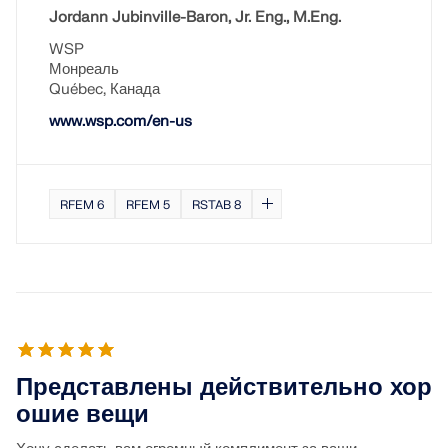
Jordann Jubinville-Baron, Jr. Eng., M.Eng.
WSP
Монреаль
Québec, Канада
www.wsp.com/en-us
RFEM 6
RFEM 5
RSTAB 8
Представлены действительно хор
ошие вещи