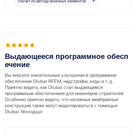
Расчёт по методу конечных элементов
Документация по API
Указатель
Начало работы
Применение
Выдающееся программное обесп
Объекты моделей
ечение
Подписки и цены
Вы вносите значительные улучшения в программное
Примеры
обеспечение Dlubal RFEM, надстройки, коды и т. д.
Приятно видеть, как Dlubal стал выдающимся
программным обеспечением для инженеров-строителей.
Особенно приятно видеть, что натяжные мембранные
конструкции также могут моделироваться с помощью
МКЭ для стальных соединений
Dlubal. Молодцы!
Проектирование и анализ стальных соединений с
использованием CBFEM, в соответствии с EN 1993‑1‑8
и AISC 360, полностью интегрированы в RFEM 6 для
более быстрых и точных структурных рабочих