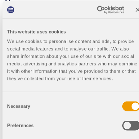
Настоятельно рекомендую програ
ммы Dlubal Software
Dlubal Software - это отличное программное обеспечение,
которое широко используется в основном в немецкой
This website uses cookies
строительной промышленности. Многие архитекторы и
инженеры использовали это программное обеспечение уже
We use cookies to personalise content and ads, to provide
во время своего обучения.
social media features and to analyse our traffic. We also
share information about your use of our site with our social
Компания Dlubal в целом предлагает широкий спектр
media, advertising and analytics partners who may combine
основных модулей для расчетов фасадных конструкций,
которые могут далее включать в себя и обычный расчет
it with other information that you’ve provided to them or that
стержней, поверхностей или тел, а также множество
they’ve collected from your use of their services.
функций, которые можно использовать для повышения
эффективности результатов.
Consent
Однако главным преимуществом является программа
Necessary
RWIND Simulation, способная сочетать численный расчет
Selection
в аэродинамической трубе с расчетами по методу
конечных элементов, что значительно повышает
эффективность и экономичность расчета наружных стен.
Preferences
Кроме того, компания Dlubal предлагает также решения
для поиска формы, определения раскройных форм или