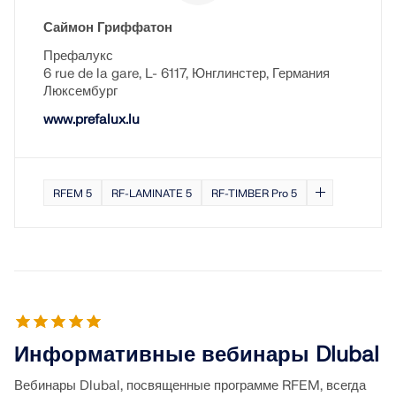
Саймон Гриффатон
Префалукс
6 rue de la gare, L- 6117, Юнглинстер, Германия
Люксембург
www.prefalux.lu
RFEM 5
RF-LAMINATE 5
RF-TIMBER Pro 5
Информативные вебинары Dlubal
Вебинары Dlubal, посвященные программе RFEM, всегда