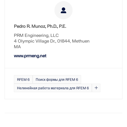
процессов.
ПОДРОБНЕЕ
Pedro R. Munoz, Ph.D., P.E.
PRM Engineering, LLC
4 Olympic Village Dr., 01844, Methuen
MA
www.prmeng.net
RFEM 6
Поиск формы для RFEM 6
Нелинейная работа материала для RFEM 6
Инструмент геозоны
Онлайн-сервис Dlubal предоставляет карты зон для