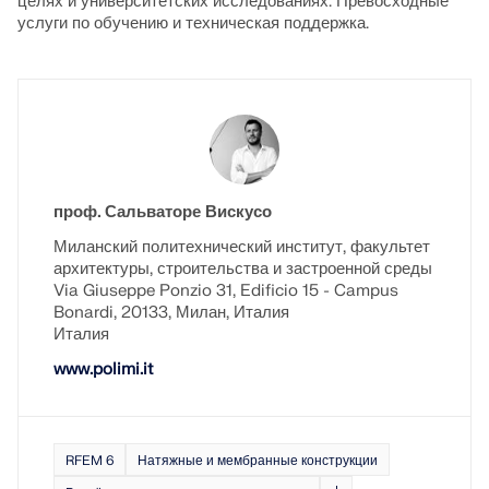
задачами — в любое время и в любом месте.
целях и университетских исследованиях. Превосходные
премиальными услугами для пользователей договора
поддержку в течение всего периода обучения.
свою карьеру на новые высоты.
услуги по обучению и техническая поддержка.
на обслуживание Pro.
СВЯЗАТЬСЯ С САППОРТОМ
ПОЛУЧИТЬ БЕСПЛАТНУЮ ЛИЦЕНЗИЮ
RWIND 3
ОТКРЫТЫЕ ВАКАНСИИ
ПОЛУЧИТЬ ПОДДЕРЖКУ
CFD-программное обеспечение для цифровых
аэродинамических труб
проф. Сальваторе Вискусо
Подробнее
Миланский политехнический институт, факультет
архитектуры, строительства и застроенной среды
Via Giuseppe Ponzio 31, Edificio 15 - Campus
Bonardi, 20133, Милан, Италия
Италия
Dlubal API
www.polimi.it
Ваш портал в параметрическое моделирование и
автоматизацию
RFEM 6
Натяжные и мембранные конструкции
Открыть для себя API